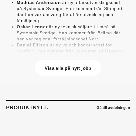
Mathias Andersson
är ny affärsutvecklingschef
på Systemair Sverige. Han kommer från Stappert
där han var ansvarig för affärsutveckling och
försäljning.
Oskar Lenner
är ny teknisk säljare i Umeå på
Systemair Sverige. Han kommer från Belimo där
han var regional försäljningschef Norr.
Daniel Ellison
är ny vd och koncernchef för
Comfort. Han kommer från vd-posten på Hasopor.
Jens Persson
är ny försäljningsdirektör för
Laufen Sverige. Han kommer från Vieser där han
Visa alla på nytt jobb
var försäljningschef i Skandinavien.
Jonas Pettersson
är ny energi- och
teknikspecialist på Victoriahem. Han kommer från
Aktea Energy i Göteborg där han var
energikonsult.
Anastasia Andersson
är ny utvecklare av
försäljningsprocesser och produktägare på
PRODUKTNYTT
Gå till avdelningen
Swegon. Hon var tidigare teknisk marknadsförare.
Mikael Lind
är ny senior vvs-ingenjör på WSP i
Karlskrona. Han kommer från EMG
Energimontagegruppen där han var regionchef
Blekinge/Småland/Öst.