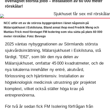
överlägset största jobb – installation av 60 000 meter
rörskålar!
NCC utför ett av de största byggprojekten i länet någonsin på
Mälarsjukhuset i Eskilstuna. Bland annat ihop med Fredrik Meng och
Mattias Frick med företaget FM Isolering som ska sätta på plats 60 000
meter rörskålar. Foto: Bevego
2025 väntas nybyggnationen av Sörmlands största
sjukvårdsinrättning, Mälarsjukhuset i Eskilstuna, stå
färdigt. ”E62”, som blir den nya delen av
Mälarsjukhuset, omfattar 45 000 kvadratmeter, och de
nya lokalerna innehåller ny entré, akutvård,
förlossning och hjärtintensiv. Installation av
högteknologisk medi­cinsk utrustning gör projektet
komplext, vilket också ställer höga krav på
entreprenörerna.
För två år sedan fick FM Isolering förfrågan från