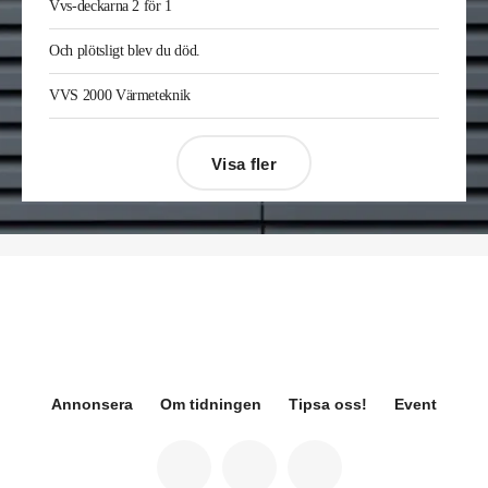
Vvs-deckarna 2 för 1
Sverige där han var kategorichef HWS/VVS.
Jonas Ingelsson
är ny vvs-ingenjör på Rejlers i
Och plötsligt blev du död.
Gävle. Han kommer från samma roll på Afry.
Enis Gashi
är ny serviceledare ventilation & kyla
VVS 2000 Värmeteknik
på Kylservice i Halmstad.
Visa fler
Désirée Moberg
(bilden) är ny chef för Breeam
på Sweden Green Building Council. Hon kommer
från Green Level där hon var
hållbarhetsspecialist.
Fredrik Wallner
blir den 1 januari 2026 ny vd för
Sweco Sverige. Han är i dag divisionschef för
koncernens svenska transport- och
infrastrukturverksamhet och efterträder Ann-
Louise Lökholm Klasson som lämnar Sweco på
egen begäran.
Annonsera
Om tidningen
Tipsa oss!
Event
Eva Karlsson
blir den 1 februari 2026
tillförordnad vd för Swegon Group när nuvarande
vd Andreas Örje Wellstam blir investeringsdirektör
på Investment AB Latour. Hon är i dag vice