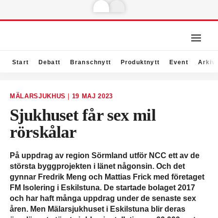
Start
Debatt
Branschnytt
Produktnytt
Event
Arkiv
MÄLARSJUKHUS
|
19 MAJ 2023
Sjukhuset får sex mil
rörskålar
På uppdrag av region Sörmland utför NCC ett av de
största byggprojekten i länet någonsin. Och det
gynnar Fredrik Meng och Mattias Frick med företaget
FM Isolering i Eskilstuna. De startade bolaget 2017
och har haft många uppdrag under de senaste sex
åren. Men Mälarsjukhuset i Eskils­tuna blir deras