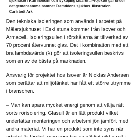
sjukhuset i Katrineholm och Nyköping lasarett. Projektet går under
det gemensamma namnet Framtidens sjukhus. Illustration:
Carlstedt Ark
Den tekniska isoleringen som används i arbetet på
Mälarsjukhuset i Eskilstuna kommer från Isover och
Armacell. Isoleringsullen i rörskålarna är tillverkad av
70 procent återvunnet glas. Det i kombination med ett
bra lambdavärde (λ) gör att isoleringsullen beskrivs
som en av de bästa på marknaden.
Ansvarig för projektet hos Isover är Nicklas Andersen
som berättar att miljötänket har fått ett större utrymme
i branschen.
– Man kan spara mycket energi genom att välja rätt
sorts rörisolering. Glas­ull är en lätt produkt vilket
underlättar monteringen och arbetsmiljön jämfört med
andra material. Vi har en produkt som inte syns när
arbetet är färdigt, men som har en väldigt viktig roll i