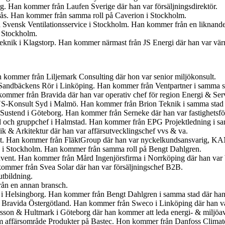
org. Han kommer från Laufen Sverige där han var försäljningsdirektör.
erås. Han kommer från samma roll på Caverion i Stockholm.
 Svensk Ventilationsservice i Stockholm. Han kommer från en liknande
i Stockholm.
 Teknik i Klagstorp. Han kommer närmast från JS Energi där han var v
kommer från Liljemark Consulting där hon var senior miljökonsult.
för Sandbäckens Rör i Linköping. Han kommer från Ventpartner i samma s
ommer från Bravida där han var operativ chef för region Energi & Ser
VS-Konsult Syd i Malmö. Han kommer från Brion Teknik i samma stad 
 Sustend i Göteborg. Han kommer från Serneke där han var fastighetsför
yd och gruppchef i Halmstad. Han kommer från EPG Projektledning i sam
 & Arkitektur där han var affärsutvecklingschef vvs & va.
kt. Han kommer från FläktGroup där han var nyckelkundsansvarig, K
å i Stockholm. Han kommer från samma roll på Bengt Dahlgren.
nvent. Han kommer från Mård Ingenjörsfirma i Norrköping där han var b
kommer från Svea Solar där han var försäljningschef B2B.
tbildning.
ån en annan bransch.
 i Helsingborg. Han kommer från Bengt Dahlgren i samma stad där han 
på Bravida Östergötland. Han kommer från Sweco i Linköping där han va
sson & Hultmark i Göteborg där han kommer att leda energi- & miljöa
m affärsområde Produkter på Bastec. Hon kommer från Danfoss Climate 