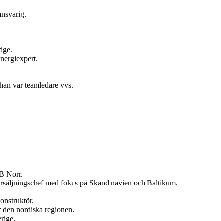
ansvarig.
ige.
nergiexpert.
 han var teamledare vvs.
B Norr.
örsäljningschef med fokus på Skandinavien och Baltikum.
onstruktör.
r den nordiska regionen.
rige.