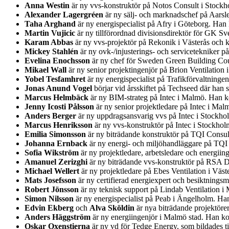
Anna Westin
är ny vvs-konstruktör på Notos Consult i Stockh
Alexander Lagergréen
är ny sälj- och marknadschef på Aarsl
Taha Arghand
är ny energispecialist på Afry i Göteborg. Ha
Martin Vujicic
är ny tillförordnad divisionsdirektör för GK Sv
Karam Abbas
är ny vvs-projektör på Rekonik i Västerås och 
Mickey Stahlén
är ny ovk-/injusterings- och servicetekniker 
Evelina Enochsson
är ny chef för Sweden Green Building Coun
Mikael Wall
är ny senior projektingenjör på Brion Ventilatio
Yobel Tesfamhret
är ny energispecialist på Trafikförvaltning
Jonas Anund Vogel
börjar vid årsskiftet på Techseed där han
Marcus Helmbäck
är ny BIM-strateg på Intec i Malmö. Han ko
Jenny Icosti Pålsson
är ny senior projektledare på Intec i Ma
Anders Berger
är ny uppdragsansvarig vvs på Intec i Stockh
Marcus Henriksson
är ny vvs-konstruktör på Intec i Stockho
Emilia Simonsson
är ny biträdande konstruktör på TQI Consul
Johanna Ernback
är ny energi- och miljöhandläggare på TQI
Sofia Wikström
är ny projektledare, arbetsledare och energii
Amanuel Zerizghi
är ny biträdande vvs-konstruktör på RSA D
Michael Wellert
är ny projektledare på Ebes Ventilation i Väs
Mats Josefsson
är ny certifierad energiexpert och besiktnin
Robert Jönsson
är ny teknisk support på Lindab Ventilation i
Simon Nilsson
är ny energispecialist på Peab i Ängelholm. H
Edvin Ekberg
och
Alva Sköldin
är nya biträdande projektöre
Anders Häggström
är ny energiingenjör i Malmö stad. Han ko
Oskar Oxenstierna
är ny vd för Tedge Energy, som bildades t