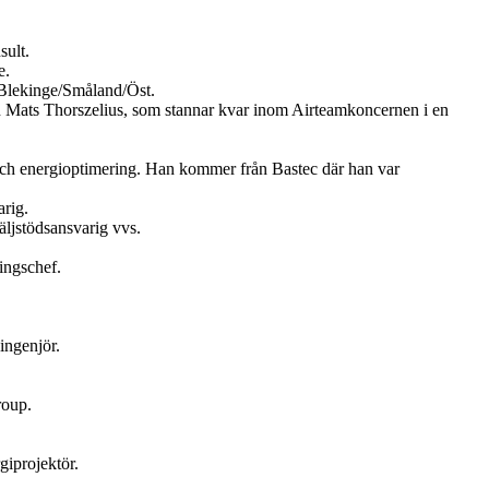
sult.
e.
Blekinge/Småland/Öst.
en Mats Thorszelius, som stannar kvar inom Airteamkoncernen i en
och energioptimering. Han kommer från Bastec där han var
rig.
ljstödsansvarig vvs.
ingschef.
ingenjör.
roup.
giprojektör.