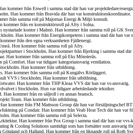
an kommer från Enwell i samma stad där han var projektledare/energi
holm. Han kommer från Bravida där han var konstruktionskoordinator.
mer från samma roll på Majornas Energi & Miljö konsult.
n kommer från en konstruktörsroll på Afry i Solna.
ns nystartade kontor i Malmö. Han kommer från samma roll på GK Sver
ockholm. Han kommer från Energikompetens i samma stad där han var e
 kommer från den egna verksamheten Fjällenergi.
 Umeå. Hon kommer från samma roll på Afry.
 Projektpartner i Stockholm. Han kommer från Bjerking i samma stad där
ar. Han kommer från samma roll på Eks Mönsterås.
n på Comfort. Han var tidigare kategoriansvarig ventilation.
 Stockholm. Han kommer från utbildning.
rås. Han kommer från samma roll på Kungälvs Rörläggeri.
nsult VVS i Stockholm. Han kommer från utbildning.
Hotwater. Han kommer från THP Kleaa VVS där han var vs-ansvarig.
valvet i Stockholm. Hon var tidigare arbetsledande tekniker.
. Han kommer från en säljroll i en annan bransch.
rojekt Team. Han kommer från utbildning.
. Han kommer från FM Mattsson Group där han var försäljningschef BT
 avfuktning på Condair. Han kommer från Veab Heat Tech där han var f
ckholm. Han kommer från samma roll på Selecta.
rkitektur. Han kommer från Pox Group i samma stad där han var vvs-k
ting & Cooling Solutions samtidigt som han fortsätter som ansvarig fö
ra Götaland och Halland. Han kommer från en liknande roll på Roth Sve