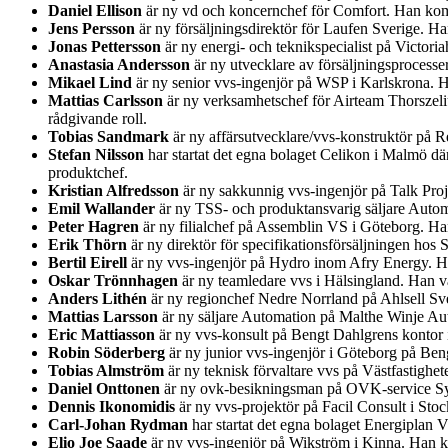
Daniel Ellison
är ny vd och koncernchef för Comfort. Han kom
Jens Persson
är ny försäljningsdirektör för Laufen Sverige. H
Jonas Pettersson
är ny energi- och teknikspecialist på Victor
Anastasia Andersson
är ny utvecklare av försäljningsprocess
Mikael Lind
är ny senior vvs-ingenjör på WSP i Karlskrona.
Mattias Carlsson
är ny verksamhetschef för Airteam Thorszeliu
rådgivande roll.
Tobias Sandmark
är ny affärsutvecklare/vvs-konstruktör på Re
Stefan Nilsson
har startat det egna bolaget Celikon i Malmö d
produktchef.
Kristian Alfredsson
är ny sakkunnig vvs-ingenjör på Talk Pro
Emil Wallander
är ny TSS- och produktansvarig säljare Auto
Peter Hagren
är ny filialchef på Assemblin VS i Göteborg. H
Erik Thörn
är ny direktör för specifikationsförsäljningen ho
Bertil Eirell
är ny vvs-ingenjör på Hydro inom Afry Energy. Han
Oskar Trönnhagen
är ny teamledare vvs i Hälsingland. Han va
Anders Lithén
är ny regionchef Nedre Norrland på Ahlsell Sver
Mattias Larsson
är ny säljare Automation på Malthe Winje Au
Eric Mattiasson
är ny vvs-konsult på Bengt Dahlgrens kontor i
Robin Söderberg
är ny junior vvs-ingenjör i Göteborg på Be
Tobias Almström
är ny teknisk förvaltare vvs på Västfastighet
Daniel Onttonen
är ny ovk-besikningsman på OVK-service Syd
Dennis Ikonomidis
är ny vvs-projektör på Facil Consult i St
Carl-Johan Rydman
har startat det egna bolaget Energiplan 
Elio Joe Saade
är ny vvs-ingenjör på Wikström i Kinna. Han k