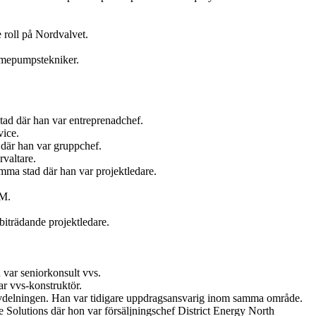
 roll på Nordvalvet.
ärmepumpstekniker.
tad där han var entreprenadchef.
vice.
där han var gruppchef.
valtare.
ma stad där han var projektledare.
AM.
iträdande projektledare.
var seniorkonsult vvs.
r vvs-konstruktör.
vdelningen. Han var tidigare uppdragsansvarig inom samma område.
Solutions där hon var försäljningschef District Energy North