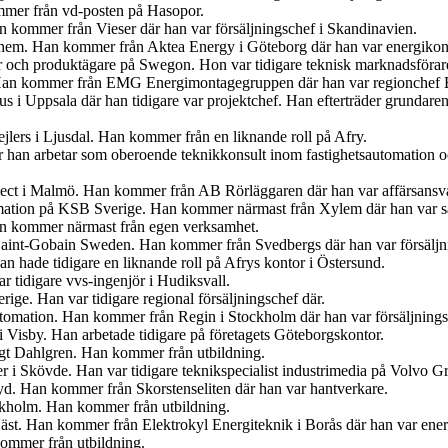
mer från vd-posten på Hasopor.
an kommer från Vieser där han var försäljningschef i Skandinavien.
iahem. Han kommer från Aktea Energy i Göteborg där han var energikon
er och produktägare på Swegon. Hon var tidigare teknisk marknadsförar
 Han kommer från EMG Energimontagegruppen där han var regionchef 
s i Uppsala där han tidigare var projektchef. Han efterträder grundar
jlers i Ljusdal. Han kommer från en liknande roll på Afry.
är han arbetar som oberoende teknikkonsult inom fastighetsautomation 
ject i Malmö. Han kommer från AB Rörläggaren där han var affärsansva
mation på KSB Sverige. Han kommer närmast från Xylem där han var sä
an kommer närmast från egen verksamhet.
s Saint-Gobain Sweden. Han kommer från Svedbergs där han var försäljn
 hade tidigare en liknande roll på Afrys kontor i Östersund.
r tidigare vvs-ingenjör i Hudiksvall.
ige. Han var tidigare regional försäljningschef där.
tomation. Han kommer från Regin i Stockholm där han var försäljnings
 Visby. Han arbetade tidigare på företagets Göteborgskontor.
ngt Dahlgren. Han kommer från utbildning.
er i Skövde. Han var tidigare teknikspecialist industrimedia på Volvo G
. Han kommer från Skorstenseliten där han var hantverkare.
ockholm. Han kommer från utbildning.
Väst. Han kommer från Elektrokyl Energiteknik i Borås där han var ener
ommer från utbildning.