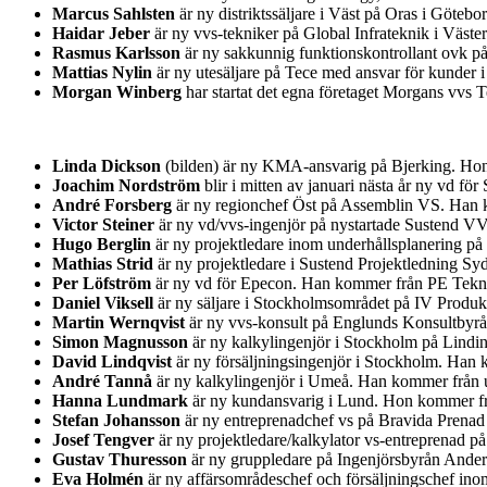
Marcus Sahlsten
är ny distriktssäljare i Väst på Oras i Göteb
Haidar Jeber
är ny vvs-tekniker på Global Infrateknik i Väst
Rasmus Karlsson
är ny sakkunnig funktionskontrollant ovk på
Mattias Nylin
är ny utesäljare på Tece med ansvar för kunder 
Morgan Winberg
har startat det egna företaget Morgans vvs
Linda Dickson
(bilden) är ny KMA-ansvarig på Bjerking. Hon 
Joachim Nordström
blir i mitten av januari nästa år ny vd 
André Forsberg
är ny regionchef Öst på Assemblin VS. Han k
Victor Steiner
är ny vd/vvs-ingenjör på nystartade Sustend V
Hugo Berglin
är ny projektledare inom underhållsplanering på
Mathias Strid
är ny projektledare i Sustend Projektledning S
Per Löfström
är ny vd för Epecon. Han kommer från PE Teknik
Daniel Viksell
är ny säljare i Stockholmsområdet på IV Produ
Martin Wernqvist
är ny vvs-konsult på Englunds Konsultbyr
Simon Magnusson
är ny kalkylingenjör i Stockholm på Lindi
David Lindqvist
är ny försäljningsingenjör i Stockholm. Han 
André Tannå
är ny kalkylingenjör i Umeå. Han kommer från u
Hanna Lundmark
är ny kundansvarig i Lund. Hon kommer fr
Stefan Johansson
är ny entreprenadchef vs på Bravida Prenad
Josef Tengver
är ny projektledare/kalkylator vs-entreprenad 
Gustav Thuresson
är ny gruppledare på Ingenjörsbyrån Ander
Eva Holmén
är ny affärsområdeschef och försäljningschef ino