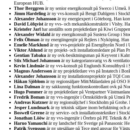
European HUB.
Thor Berggren
är ny senior energikonsult på Sweco i Umeå. H
Jimm Hardeling
är ny vvs-konsult på Bengt Dahlgren i Stock
Alexander Johansson
är ny energiexpert i Göteborg. Han kom
David Löfqvist
är ny vvs- och mekanikkonstruktör i Visby. Ha
Kristofer Jarl
har anställts som projektledare på Kiwi Gruppe
Alexander Widahl
är ny energikonsult på Sustera Group i St
Felix Öhman
är ny energiingenjör på Rejlers i Nyköping. Han
Emelie Marklund
är ny vvs-projektör på Energibyrån Nord i
Viktor Ahlund
är ny projekt- och installationsledare på Plan
Gentian Tabaku
är ny ovk-besiktningsman på Keyvent i Kalm
Stix Michael Johansson
är ny kategoriansvarig vs & ventilatio
Kevin Lindmäe
är ny vvs-konsult på Englunds Konsultbyrå i
Magnus Andersson
är ny projektledare vvs på Instatech i Bo
Alexander Johansson
är ny installationsprojektör på TQI Co
Håkan Sjöblom
är ny regionsäljare Mitt/Mälardalen på OSO 
Lina Dalman
är ny sakkunnig funktionskontrollant ovk på Nord
Hugo Pommer
är ny projektledare på Ventpartner Västmanland
Fredrik Boman
är ny vvs-ingenjör i Örnsköldsvik på Umeå P
Andreas Kutzner
är ny regionsäljchef i Stockholm på Grohe
Jesper Lundmark
är ny teknisk säljare inom befuktning och
Boswell Greene
är ny service- och installationstekniker i Sto
Jonathan Lööw
är ny vvs-ingenjör i Örebro på PE Teknik & A
Haruo Yamauchi
är ny landschef för Sverige på Panasonic Hea
Patrik Svensson
är ny utesäljare på Tece med ansvar för Väst