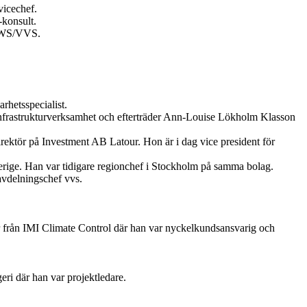
vicechef.
konsult.
 HWS/VVS.
hetsspecialist.
 infrastrukturverksamhet och efterträder Ann-Louise Lökholm Klasson
rektör på Investment AB Latour. Hon är i dag vice president för
erige. Han var tidigare regionchef i Stockholm på samma bolag.
avdelningschef vvs.
 från IMI Climate Control där han var nyckelkundsansvarig och
ri där han var projektledare.