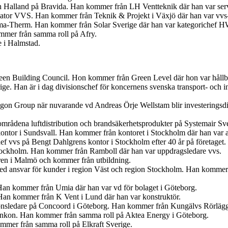
ch Halland på Bravida. Han kommer från LH Ventteknik där han var ser
iator VVS. Han kommer från Teknik & Projekt i Växjö där han var vvs-
ima-Therm. Han kommer från Solar Sverige där han var kategorichef
ommer från samma roll på Afry.
e i Halmstad.
en Building Council. Hon kommer från Green Level där hon var hållbar
ige. Han är i dag divisionschef för koncernens svenska transport- och
egon Group när nuvarande vd Andreas Örje Wellstam blir investeringsdi
tområdena luftdistribution och brandsäkerhetsprodukter på Systemair Sv
ontor i Sundsvall. Han kommer från kontoret i Stockholm där han var 
f vvs på Bengt Dahlgrens kontor i Stockholm efter 40 år på företaget.
tockholm. Han kommer från Ramboll där han var uppdragsledare vvs.
ren i Malmö och kommer från utbildning.
med ansvar för kunder i region Väst och region Stockholm. Han kommer
Han kommer från Umia där han var vd för bolaget i Göteborg.
an kommer från K Vent i Lund där han var konstruktör.
tionsledare på Concoord i Göteborg. Han kommer från Kungälvs Rörlägge
t Enkon. Han kommer från samma roll på Aktea Energy i Göteborg.
mmer från samma roll på Elkraft Sverige.