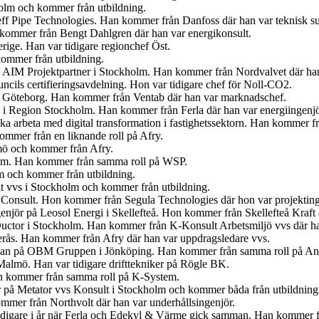
olm och kommer från utbildning.
eff Pipe Technologies. Han kommer från Danfoss där han var teknisk s
n kommer från Bengt Dahlgren där han var energikonsult.
erige. Han var tidigare regionchef Öst.
kommer från utbildning.
på AIM Projektpartner i Stockholm. Han kommer från Nordvalvet där han
cils certifieringsavdelning. Hon var tidigare chef för Noll-CO2.
n i Göteborg. Han kommer från Ventab där han var marknadschef.
en i Region Stockholm. Han kommer från Ferla där han var energiingenjö
 ska arbeta med digital transformation i fastighetssektorn. Han kommer
mmer från en liknande roll på Afry.
lmö och kommer från Afry.
olm. Han kommer från samma roll på WSP.
lm och kommer från utbildning.
t vvs i Stockholm och kommer från utbildning.
 Consult. Hon kommer från Segula Technologies där hon var projekting
ngenjör på Leosol Energi i Skellefteå. Hon kommer från Skellefteå Kraf
uctor i Stockholm. Han kommer från K-Konsult Arbetsmiljö vvs där ha
terås. Han kommer från Afry där han var uppdragsledare vvs.
gsman på OBM Gruppen i Jönköping. Han kommer från samma roll på An
 Malmö. Han var tidigare drifttekniker på Rögle BK.
an kommer från samma roll på K-System.
r på Metator vvs Konsult i Stockholm och kommer båda från utbildning
mmer från Northvolt där han var underhållsingenjör.
idigare i år när Ferla och Edekyl & Värme gick samman. Han kommer fr