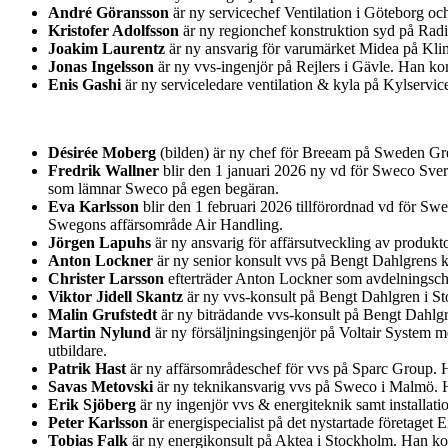
André Göransson
är ny servicechef Ventilation i Göteborg o
Kristofer Adolfsson
är ny regionchef konstruktion syd på Rad
Joakim Laurentz
är ny ansvarig för varumärket Midea på Kl
Jonas Ingelsson
är ny vvs-ingenjör på Rejlers i Gävle. Han k
Enis Gashi
är ny serviceledare ventilation & kyla på Kylservic
Désirée Moberg
(bilden) är ny chef för Breeam på Sweden Gre
Fredrik Wallner
blir den 1 januari 2026 ny vd för Sweco Sver
som lämnar Sweco på egen begäran.
Eva Karlsson
blir den 1 februari 2026 tillförordnad vd för Sw
Swegons affärsområde Air Handling.
Jörgen Lapuhs
är ny ansvarig för affärsutveckling av produk
Anton Lockner
är ny senior konsult vvs på Bengt Dahlgrens k
Christer Larsson
efterträder Anton Lockner som avdelningsche
Viktor Jidell Skantz
är ny vvs-konsult på Bengt Dahlgren i S
Malin Grufstedt
är ny biträdande vvs-konsult på Bengt Dahlg
Martin Nylund
är ny försäljningsingenjör på Voltair System 
utbildare.
Patrik Hast
är ny affärsområdeschef för vvs på Sparc Group. 
Savas Metovski
är ny teknikansvarig vvs på Sweco i Malmö. H
Erik Sjöberg
är ny ingenjör vvs & energiteknik samt installa
Peter Karlsson
är energispecialist på det nystartade företage
Tobias Falk
är ny energikonsult på Aktea i Stockholm. Han ko