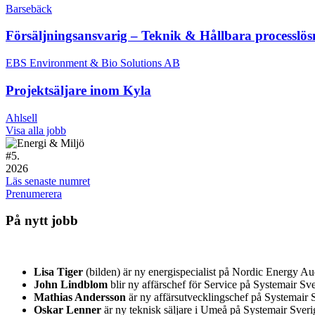
Barsebäck
Försäljningsansvarig – Teknik & Hållbara processlös
EBS Environment & Bio Solutions AB
Projektsäljare inom Kyla
Ahlsell
Visa alla jobb
#
5.
2026
Läs senaste numret
Prenumerera
På nytt jobb
Lisa Tiger
(bilden) är ny energispecialist på Nordic Energy A
John Lindblom
blir ny affärschef för Service på Systemair 
Mathias Andersson
är ny affärsutvecklingschef på Systemair S
Oskar Lenner
är ny teknisk säljare i Umeå på Systemair Sver