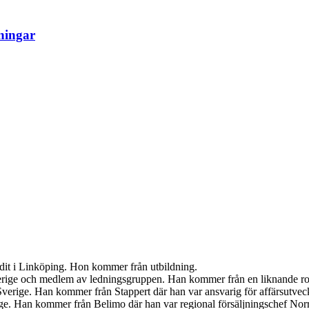
ningar
udit i Linköping. Hon kommer från utbildning.
Sverige och medlem av ledningsgruppen. Han kommer från en liknande r
verige. Han kommer från Stappert där han var ansvarig för affärsutveck
ige. Han kommer från Belimo där han var regional försäljningschef Norr