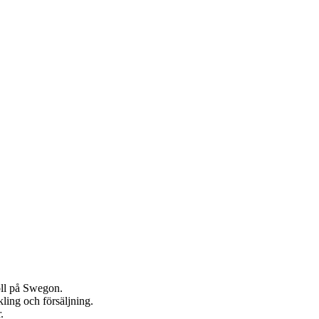
oll på Swegon.
ling och försäljning.
.