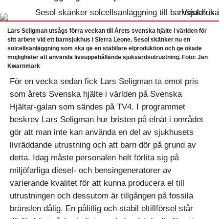
Lars Seligman utsågs förra veckan till Årets svenska hjälte i världen för
sitt arbete vid ett barnsjukhus i Sierra Leone. Sesol skänker nu en
solcellsanläggning som ska ge en stabilare elproduktion och ge ökade
möjligheter att använda livsuppehållande sjukvårdsutrustning. Foto: Jan
Kwarnmark
För en vecka sedan fick Lars Seligman ta emot pris
som årets Svenska hjälte i världen på Svenska
Hjältar-galan som sändes på TV4. I programmet
beskrev Lars Seligman hur bristen på elnät i området
gör att man inte kan använda en del av sjukhusets
livräddande utrustning och att barn dör på grund av
detta. Idag måste personalen helt förlita sig på
miljöfarliga diesel- och bensingeneratorer av
varierande kvalitet för att kunna producera el till
utrustningen och dessutom är tillgången på fossila
bränslen dålig. En pålitlig och stabil eltillförsel står