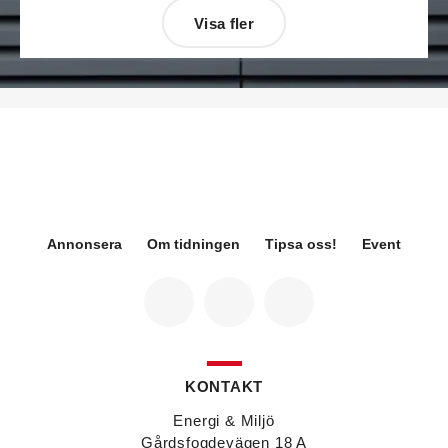
Visa fler
Désirée Moberg
(bilden) är ny chef för Breeam
på Sweden Green Building Council. Hon kommer
från Green Level där hon var
hållbarhetsspecialist.
Fredrik Wallner
blir den 1 januari 2026 ny vd för
Sweco Sverige. Han är i dag divisionschef för
koncernens svenska transport- och
infrastrukturverksamhet och efterträder Ann-
Louise Lökholm Klasson som lämnar Sweco på
egen begäran.
Annonsera
Om tidningen
Tipsa oss!
Event
Eva Karlsson
blir den 1 februari 2026
tillförordnad vd för Swegon Group när nuvarande
vd Andreas Örje Wellstam blir investeringsdirektör
på Investment AB Latour. Hon är i dag vice
president för Swegons affärsområde Air Handling.
Jörgen Lapuhs
är ny ansvarig för
affärsutveckling av produktområdena
KONTAKT
luftdistribution och brandsäkerhetsprodukter på
Systemair Sverige. Han var tidigare regionchef i
Energi & Miljö
Stockholm på samma bolag.
Gårdsfogdevägen 18 A