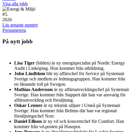
Visa alla jobb
#
5.
2026
Läs senaste numret
Prenumerera
På nytt jobb
Lisa Tiger
(bilden) är ny energispecialist på Nordic Energy
Audit i Linköping. Hon kommer från utbildning.
John Lindblom
blir ny affärschef för Service på Systemair
Sverige och medlem av ledningsgruppen. Han kommer från
en liknande roll på Swegon.
Mathias Andersson
är ny affärsutvecklingschef på Systemair
Sverige. Han kommer från Stappert där han var ansvarig för
affärsutveckling och försäljning.
Oskar Lenner
är ny teknisk säljare i Umeå på Systemair
Sverige. Han kommer från Belimo där han var regional
försäljningschef Norr.
Daniel Ellison
är ny vd och koncernchef för Comfort. Han
kommer från vd-posten på Hasopor.
Jens Persson
är ny försäljningsdirektör för Laufen Sverige.