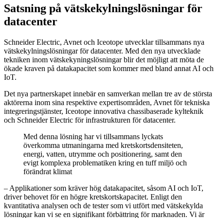
Satsning på vätskekylningslösningar för
datacenter
Schneider Electric, Avnet och Iceotope utvecklar tillsammans nya
vätskekylningslösningar för datacenter. Med den nya utvecklade
tekniken inom vätskekyningslösningar blir det möjligt att möta de
ökade kraven på datakapacitet som kommer med bland annat AI och
IoT.
Det nya partnerskapet innebär en samverkan mellan tre av de största
aktörerna inom sina respektive expertisområden, Avnet för tekniska
integreringstjänster, Iceotope innovativa chassibaserade kylteknik
och Schneider Electric för infrastrukturen för datacenter.
Med denna lösning har vi tillsammans lyckats
överkomma utmaningarna med kretskortsdensiteten,
energi, vatten, utrymme och positionering, samt den
evigt komplexa problematiken kring en tuff miljö och
förändrat klimat
– Applikationer som kräver hög datakapacitet, såsom AI och IoT,
driver behovet för en högre kretskortskapacitet. Enligt den
kvantitativa analysen och de tester som vi utfört med vätskekylda
lösningar kan vi se en signifikant förbättring för marknaden. Vi är