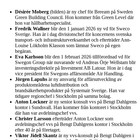
Désirée Moberg
(bilden) är ny chef för Breeam på Sweden
Green Building Council. Hon kommer från Green Level där
hon var hållbarhetsspecialist.
Fredrik Wallner
blir den 1 januari 2026 ny vd för Sweco
Sverige. Han är i dag divisionschef för koncernens svenska
transport- och infrastrukturverksamhet och efterträder Ann-
Louise Lökholm Klasson som lämnar Sweco på egen
begäran.
Eva Karlsson
blir den 1 februari 2026 tillförordnad vd för
Swegon Group när nuvarande vd Andreas Örje Wellstam blir
investeringsdirektör på Investment AB Latour. Hon är i dag
vice president för Swegons affärsområde Air Handling.
Jörgen Lapuhs
är ny ansvarig för affärsutveckling av
produktområdena luftdistribution och
brandsäkerhetsprodukter på Systemair Sverige. Han var
tidigare regionchef i Stockholm på samma bolag.
Anton Lockner
är ny senior konsult vvs på Bengt Dahlgrens
kontor i Sundsvall. Han kommer från kontoret i Stockholm
där han var avdelningschef vvs.
Christer Larsson
efterträder Anton Lockner som
avdelningschef vvs på Bengt Dahlgrens kontor i Stockholm
efter 40 år på företaget.
Viktor Jidell Skantz
är ny vvs-konsult på Bengt Dahlgren i