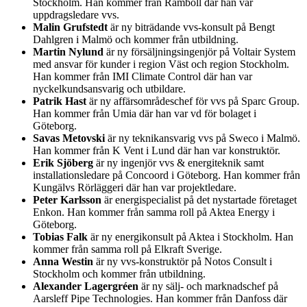
Stockholm. Han kommer från Ramboll där han var
uppdragsledare vvs.
Malin Grufstedt
är ny biträdande vvs-konsult på Bengt
Dahlgren i Malmö och kommer från utbildning.
Martin Nylund
är ny försäljningsingenjör på Voltair System
med ansvar för kunder i region Väst och region Stockholm.
Han kommer från IMI Climate Control där han var
nyckelkundsansvarig och utbildare.
Patrik Hast
är ny affärsområdeschef för vvs på Sparc Group.
Han kommer från Umia där han var vd för bolaget i
Göteborg.
Savas Metovski
är ny teknikansvarig vvs på Sweco i Malmö.
Han kommer från K Vent i Lund där han var konstruktör.
Erik Sjöberg
är ny ingenjör vvs & energiteknik samt
installationsledare på Concoord i Göteborg. Han kommer från
Kungälvs Rörläggeri där han var projektledare.
Peter Karlsson
är energispecialist på det nystartade företaget
Enkon. Han kommer från samma roll på Aktea Energy i
Göteborg.
Tobias Falk
är ny energikonsult på Aktea i Stockholm. Han
kommer från samma roll på Elkraft Sverige.
Anna Westin
är ny vvs-konstruktör på Notos Consult i
Stockholm och kommer från utbildning.
Alexander Lagergréen
är ny sälj- och marknadschef på
Aarsleff Pipe Technologies. Han kommer från Danfoss där