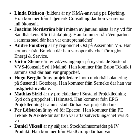
Linda Dickson
(bilden) är ny KMA-ansvarig på Bjerking.
Hon kommer från Liljemark Consulting där hon var senior
miljökonsult.
Joachim Nordström
blir i mitten av januari nästa år ny vd för
Sandbäckens Rör i Linköping. Han kommer från Ventpartner
i samma stad där han var entreprenadchef.
André Forsberg
är ny regionchef Öst på Assemblin VS. Han
kommer från Bravida där han var operativ chef för region
Energi & Service.
Victor Steiner
är ny vd/vvs-ingenjör på nystartade Sustend
VVS-Konsult Syd i Malmö. Han kommer från Brion Teknik i
samma stad där han var gruppchef.
Hugo Berglin
är ny projektledare inom underhållsplanering
på Sustend i Göteborg. Han kommer från Serneke där han var
fastighetsförvaltare.
Mathias Strid
är ny projektledare i Sustend Projektledning
Syd och gruppchef i Halmstad. Han kommer från EPG
Projektledning i samma stad där han var projektledare.
Per Löfström
är ny vd för Epecon. Han kommer från PE
Teknik & Arkitektur där han var affärsutvecklingschef vvs &
va.
Daniel Viksell
är ny säljare i Stockholmsområdet på IV
Produkt. Han kommer från FläktGroup där han var