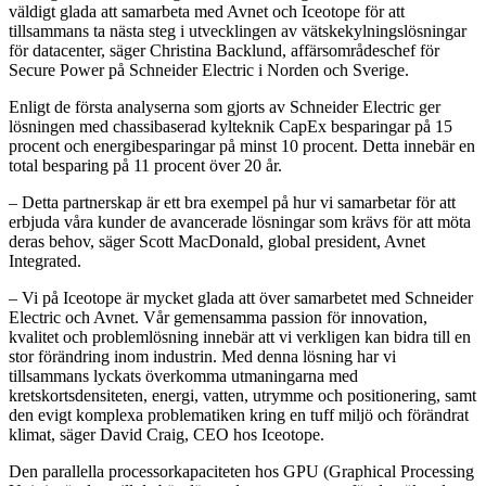
väldigt glada att samarbeta med Avnet och Iceotope för att
tillsammans ta nästa steg i utvecklingen av vätskekylningslösningar
för datacenter, säger Christina Backlund, affärsområdeschef för
Secure Power på Schneider Electric i Norden och Sverige.
Enligt de första analyserna som gjorts av Schneider Electric ger
lösningen med chassibaserad kylteknik CapEx besparingar på 15
procent och energibesparingar på minst 10 procent. Detta innebär en
total besparing på 11 procent över 20 år.
– Detta partnerskap är ett bra exempel på hur vi samarbetar för att
erbjuda våra kunder de avancerade lösningar som krävs för att möta
deras behov, säger Scott MacDonald, global president, Avnet
Integrated.
– Vi på Iceotope är mycket glada att över samarbetet med Schneider
Electric och Avnet. Vår gemensamma passion för innovation,
kvalitet och problemlösning innebär att vi verkligen kan bidra till en
stor förändring inom industrin. Med denna lösning har vi
tillsammans lyckats överkomma utmaningarna med
kretskortsdensiteten, energi, vatten, utrymme och positionering, samt
den evigt komplexa problematiken kring en tuff miljö och förändrat
klimat, säger David Craig, CEO hos Iceotope.
Den parallella processorkapaciteten hos GPU (Graphical Processing