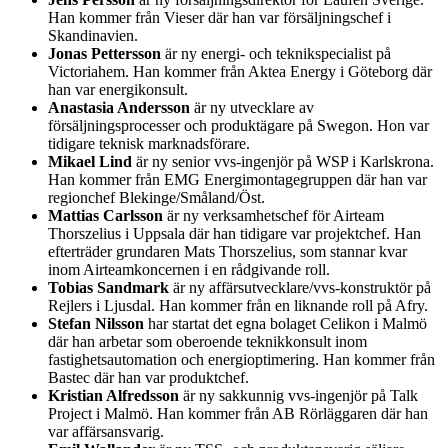
Han kommer från Vieser där han var försäljningschef i
Skandinavien.
Jonas Pettersson
är ny energi- och teknikspecialist på
Victoriahem. Han kommer från Aktea Energy i Göteborg där
han var energikonsult.
Anastasia Andersson
är ny utvecklare av
försäljningsprocesser och produktägare på Swegon. Hon var
tidigare teknisk marknadsförare.
Mikael Lind
är ny senior vvs-ingenjör på WSP i Karlskrona.
Han kommer från EMG Energimontagegruppen där han var
regionchef Blekinge/Småland/Öst.
Mattias Carlsson
är ny verksamhetschef för Airteam
Thorszelius i Uppsala där han tidigare var projektchef. Han
efterträder grundaren Mats Thorszelius, som stannar kvar
inom Airteamkoncernen i en rådgivande roll.
Tobias Sandmark
är ny affärsutvecklare/vvs-konstruktör på
Rejlers i Ljusdal. Han kommer från en liknande roll på Afry.
Stefan Nilsson
har startat det egna bolaget Celikon i Malmö
där han arbetar som oberoende teknikkonsult inom
fastighetsautomation och energioptimering. Han kommer från
Bastec där han var produktchef.
Kristian Alfredsson
är ny sakkunnig vvs-ingenjör på Talk
Project i Malmö. Han kommer från AB Rörläggaren där han
var affärsansvarig.