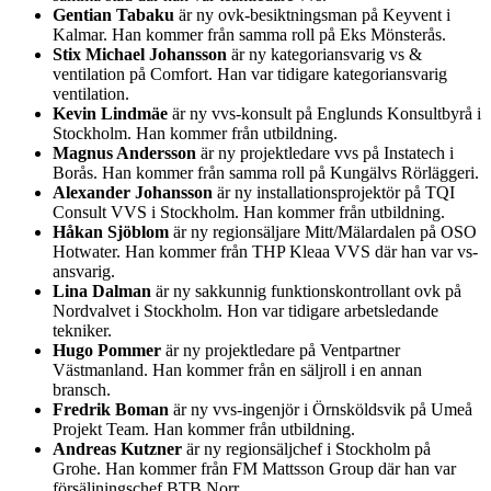
Gentian Tabaku
är ny ovk-besiktningsman på Keyvent i
Kalmar. Han kommer från samma roll på Eks Mönsterås.
Stix Michael Johansson
är ny kategoriansvarig vs &
ventilation på Comfort. Han var tidigare kategoriansvarig
ventilation.
Kevin Lindmäe
är ny vvs-konsult på Englunds Konsultbyrå i
Stockholm. Han kommer från utbildning.
Magnus Andersson
är ny projektledare vvs på Instatech i
Borås. Han kommer från samma roll på Kungälvs Rörläggeri.
Alexander Johansson
är ny installationsprojektör på TQI
Consult VVS i Stockholm. Han kommer från utbildning.
Håkan Sjöblom
är ny regionsäljare Mitt/Mälardalen på OSO
Hotwater. Han kommer från THP Kleaa VVS där han var vs-
ansvarig.
Lina Dalman
är ny sakkunnig funktionskontrollant ovk på
Nordvalvet i Stockholm. Hon var tidigare arbetsledande
tekniker.
Hugo Pommer
är ny projektledare på Ventpartner
Västmanland. Han kommer från en säljroll i en annan
bransch.
Fredrik Boman
är ny vvs-ingenjör i Örnsköldsvik på Umeå
Projekt Team. Han kommer från utbildning.
Andreas Kutzner
är ny regionsäljchef i Stockholm på
Grohe. Han kommer från FM Mattsson Group där han var
försäljningschef BTB Norr.