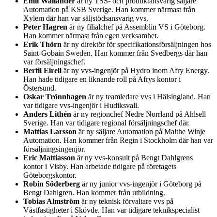
Emil Wallander
är ny TSS- och produktansvarig säljare
Automation på KSB Sverige. Han kommer närmast från
Xylem där han var säljstödsansvarig vvs.
Peter Hagren
är ny filialchef på Assemblin VS i Göteborg.
Han kommer närmast från egen verksamhet.
Erik Thörn
är ny direktör för specifikationsförsäljningen hos
Saint-Gobain Sweden. Han kommer från Svedbergs där han
var försäljningschef.
Bertil Eirell
är ny vvs-ingenjör på Hydro inom Afry Energy.
Han hade tidigare en liknande roll på Afrys kontor i
Östersund.
Oskar Trönnhagen
är ny teamledare vvs i Hälsingland. Han
var tidigare vvs-ingenjör i Hudiksvall.
Anders Lithén
är ny regionchef Nedre Norrland på Ahlsell
Sverige. Han var tidigare regional försäljningschef där.
Mattias Larsson
är ny säljare Automation på Malthe Winje
Automation. Han kommer från Regin i Stockholm där han var
försäljningsingenjör.
Eric Mattiasson
är ny vvs-konsult på Bengt Dahlgrens
kontor i Visby. Han arbetade tidigare på företagets
Göteborgskontor.
Robin Söderberg
är ny junior vvs-ingenjör i Göteborg på
Bengt Dahlgren. Han kommer från utbildning.
Tobias Almström
är ny teknisk förvaltare vvs på
Västfastigheter i Skövde. Han var tidigare teknikspecialist