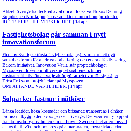
Ahlsell Sverige har tecknat avtal om att förvärva Fluxus Relining
Supplies, en Norrköpingsbaserad aktör inom reliningprodukter.
IDÉER BLIR TILL VERKLIGHET.
|
14 apr
Fastighetsbolag går samman i nytt
innovationsforum
Flera av Sveriges största fastighetsbolag går samman i ett nytt
samarbetsforum för att driva digitalisering och energieffektivisering.
Bakom initiativet, Innovation Vault, står proptechbolaget
Myrspoven. Idéer blir till verklighet snabbare och mer
kostnadseffektivt än att varje aktör gör arbetet var för sig, säger
Erica Eriksson, projektledare på Myrspoven.
OMFATTANDE VÄNTETIDER.
|
14 apr
Solparker fastnar i nätköer
Långa ledtider, höga kostnader och bristande transparens i elnäten
bromsar utbyggnaden av solparker i Sverige. Det visar en ny rapport
från branschorganisationen Green Power Sweden. Det är en missad
chans till tillväxt och prispress på elmarknaden, menar Madeleine