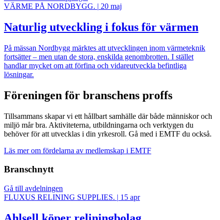
VÄRME PÅ NORDBYGG.
|
20 maj
Naturlig utveckling i fokus för värmen
På mässan Nordbygg märktes att utvecklingen inom värmeteknik
fortsätter – men utan de stora, enskilda genombrotten. I stället
handlar mycket om att förfina och vidareutveckla befintliga
lösningar.
Föreningen för branschens proffs
Tillsammans skapar vi ett hållbart samhälle där både människor och
miljö mår bra. Aktiviteterna, utbildningarna och verktygen du
behöver för att utvecklas i din yrkesroll. Gå med i EMTF du också.
Läs mer om fördelarna av medlemskap i EMTF
Branschnytt
Gå till avdelningen
FLUXUS RELINING SUPPLIES.
|
15 apr
Ahlsell köper reliningbolag