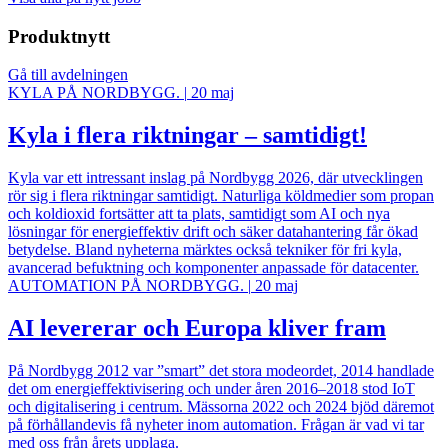
Produktnytt
Gå till avdelningen
KYLA PÅ NORDBYGG.
|
20 maj
Kyla i flera riktningar – samtidigt!
Kyla var ett intressant inslag på Nordbygg 2026, där utvecklingen
rör sig i flera riktningar samtidigt. Naturliga köldmedier som propan
och koldioxid fortsätter att ta plats, samtidigt som AI och nya
lösningar för energieffektiv drift och säker datahantering får ökad
betydelse. Bland nyheterna märktes också tekniker för fri kyla,
avancerad befuktning och komponenter anpassade för datacenter.
AUTOMATION PÅ NORDBYGG.
|
20 maj
AI levererar och Europa kliver fram
På Nordbygg 2012 var ”smart” det stora modeordet, 2014 handlade
det om energieffektivisering och under åren 2016–2018 stod IoT
och digitalisering i centrum. Mässorna 2022 och 2024 bjöd däremot
på förhållandevis få nyheter inom automation. Frågan är vad vi tar
med oss från årets upplaga.