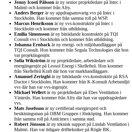
Jenny Icosti Pålsson
är ny senior projektledare på Intec i
Malmö och kommer från Afry.
Anders Berger
är ny uppdragsansvarig vvs på Intec i
Stockholm. Han kommer från samma roll på WSP.
Marcus Henriksson
är ny vvs-konstruktör på Intec i
Stockholm och kommer från utbildning.
Emilia Simonsson
är ny biträdande konstruktör på TQI
Consult vvs i Stockholm och kommer från utbildning.
Johanna Ernback
är ny energi- och miljöhandläggare på
TQI Consult. Hon kommer från Segula Technologies där hon
var projektingenjör.
Sofia Wikström
är ny projektledare, arbetsledare och
energiingenjör på Leosol Energi i Skellefteå. Hon kommer
från Skellefteå Kraft där hon var markhandläggare.
Amanuel Zerizghi
är ny biträdande vvs-konstruktör på RSA
Ductor i Stockholm. Han kommer från K-Konsult Arbetsmiljö
vvs där han var vvs-ingenjör.
Michael Wellert
är ny projektledare på Ebes Ventilation i
Västerås. Han kommer från Afry där han var uppdragsledare
vvs.
Mats Josefsson
är ny certifierad energiexpert och
besiktningsman på OBM Gruppen i Jönköping. Han kommer
från samma roll på Anticimex i samma stad.
Robert Jönsson
är ny teknisk support på Lindab Ventilation i
Malmö. Han var tidigare drifttekniker på Rögle BK.