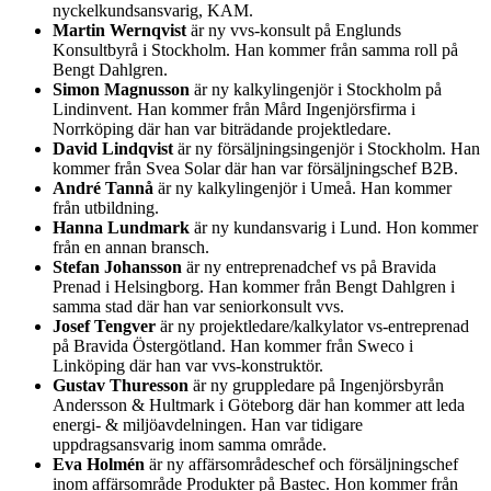
nyckelkundsansvarig, KAM.
Martin Wernqvist
är ny vvs-konsult på Englunds
Konsultbyrå i Stockholm. Han kommer från samma roll på
Bengt Dahlgren.
Simon Magnusson
är ny kalkylingenjör i Stockholm på
Lindinvent. Han kommer från Mård Ingenjörsfirma i
Norrköping där han var biträdande projektledare.
David Lindqvist
är ny försäljningsingenjör i Stockholm. Han
kommer från Svea Solar där han var försäljningschef B2B.
André Tannå
är ny kalkylingenjör i Umeå. Han kommer
från utbildning.
Hanna Lundmark
är ny kundansvarig i Lund. Hon kommer
från en annan bransch.
Stefan Johansson
är ny entreprenadchef vs på Bravida
Prenad i Helsingborg. Han kommer från Bengt Dahlgren i
samma stad där han var seniorkonsult vvs.
Josef Tengver
är ny projektledare/kalkylator vs-entreprenad
på Bravida Östergötland. Han kommer från Sweco i
Linköping där han var vvs-konstruktör.
Gustav Thuresson
är ny gruppledare på Ingenjörsbyrån
Andersson & Hultmark i Göteborg där han kommer att leda
energi- & miljöavdelningen. Han var tidigare
uppdragsansvarig inom samma område.
Eva Holmén
är ny affärsområdeschef och försäljningschef
inom affärsområde Produkter på Bastec. Hon kommer från