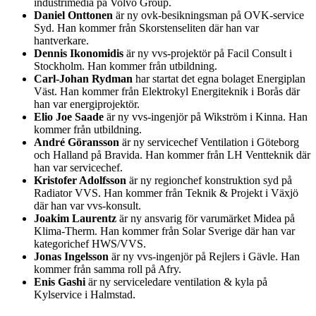
industrimedia på Volvo Group.
Daniel Onttonen
är ny ovk-besikningsman på OVK-service
Syd. Han kommer från Skorstenseliten där han var
hantverkare.
Dennis Ikonomidis
är ny vvs-projektör på Facil Consult i
Stockholm. Han kommer från utbildning.
Carl-Johan Rydman
har startat det egna bolaget Energiplan
Väst. Han kommer från Elektrokyl Energiteknik i Borås där
han var energiprojektör.
Elio Joe Saade
är ny vvs-ingenjör på Wikström i Kinna. Han
kommer från utbildning.
André Göransson
är ny servicechef Ventilation i Göteborg
och Halland på Bravida. Han kommer från LH Ventteknik där
han var servicechef.
Kristofer Adolfsson
är ny regionchef konstruktion syd på
Radiator VVS. Han kommer från Teknik & Projekt i Växjö
där han var vvs-konsult.
Joakim Laurentz
är ny ansvarig för varumärket Midea på
Klima-Therm. Han kommer från Solar Sverige där han var
kategorichef HWS/VVS.
Jonas Ingelsson
är ny vvs-ingenjör på Rejlers i Gävle. Han
kommer från samma roll på Afry.
Enis Gashi
är ny serviceledare ventilation & kyla på
Kylservice i Halmstad.