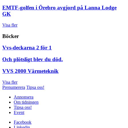
EMTF-golfen i Örebro avgjord på Lanna Lodge
GK
Visa fler
Böcker
Vvs-deckarna 2 för 1
Och plötsligt blev du död.
VVS 2000 Värmeteknik
Visa fler
Prenumerera
Tipsa oss!
Annonsera
Om tidningen
Tipsa oss!
Event
Facebook
Linkedin