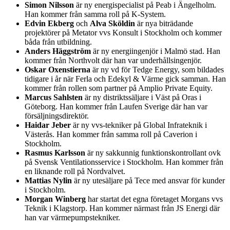
Simon Nilsson
är ny energispecialist på Peab i Ängelholm.
Han kommer från samma roll på K-System.
Edvin Ekberg
och
Alva Sköldin
är nya biträdande
projektörer på Metator vvs Konsult i Stockholm och kommer
båda från utbildning.
Anders Häggström
är ny energiingenjör i Malmö stad. Han
kommer från Northvolt där han var underhållsingenjör.
Oskar Oxenstierna
är ny vd för Tedge Energy, som bildades
tidigare i år när Ferla och Edekyl & Värme gick samman. Han
kommer från rollen som partner på Amplio Private Equity.
Marcus Sahlsten
är ny distriktssäljare i Väst på Oras i
Göteborg. Han kommer från Laufen Sverige där han var
försäljningsdirektör.
Haidar Jeber
är ny vvs-tekniker på Global Infrateknik i
Västerås. Han kommer från samma roll på Caverion i
Stockholm.
Rasmus Karlsson
är ny sakkunnig funktionskontrollant ovk
på Svensk Ventilationsservice i Stockholm. Han kommer från
en liknande roll på Nordvalvet.
Mattias Nylin
är ny utesäljare på Tece med ansvar för kunder
i Stockholm.
Morgan Winberg
har startat det egna företaget Morgans vvs
Teknik i Klagstorp. Han kommer närmast från JS Energi där
han var värmepumpstekniker.