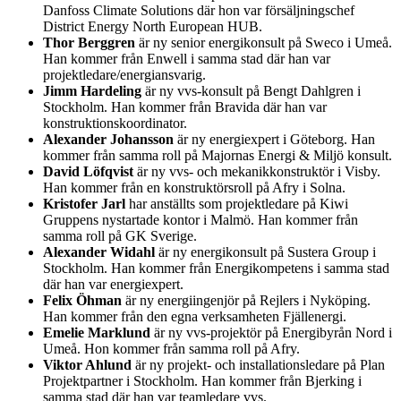
Danfoss Climate Solutions där hon var försäljningschef
District Energy North European HUB.
Thor Berggren
är ny senior energikonsult på Sweco i Umeå.
Han kommer från Enwell i samma stad där han var
projektledare/energiansvarig.
Jimm Hardeling
är ny vvs-konsult på Bengt Dahlgren i
Stockholm. Han kommer från Bravida där han var
konstruktionskoordinator.
Alexander Johansson
är ny energiexpert i Göteborg. Han
kommer från samma roll på Majornas Energi & Miljö konsult.
David Löfqvist
är ny vvs- och mekanikkonstruktör i Visby.
Han kommer från en konstruktörsroll på Afry i Solna.
Kristofer Jarl
har anställts som projektledare på Kiwi
Gruppens nystartade kontor i Malmö. Han kommer från
samma roll på GK Sverige.
Alexander Widahl
är ny energikonsult på Sustera Group i
Stockholm. Han kommer från Energikompetens i samma stad
där han var energiexpert.
Felix Öhman
är ny energiingenjör på Rejlers i Nyköping.
Han kommer från den egna verksamheten Fjällenergi.
Emelie Marklund
är ny vvs-projektör på Energibyrån Nord i
Umeå. Hon kommer från samma roll på Afry.
Viktor Ahlund
är ny projekt- och installationsledare på Plan
Projektpartner i Stockholm. Han kommer från Bjerking i
samma stad där han var teamledare vvs.