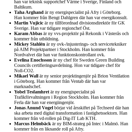
han var teknisk supportchef Värme i Sverige, Finland och
Baltikum.
Taha Arghand
är ny energispecialist på Afry i Göteborg.
Han kommer från Bengt Dahlgren där han var energikonsult.
Martin Vujicic
är ny tillförordnad divisionsdirektör för GK
Sverige. Han var tidigare regionchef Öst.
Karam Abbas
är ny vvs-projektör på Rekonik i Västerås och
kommer från utbildning.
Mickey Stahlén
är ny ovk-/injusterings- och servicetekniker
på AIM Projektpartner i Stockholm. Han kommer från
Nordvalvet där han var funktionskontrollant ovk.
Evelina Enochsson
är ny chef för Sweden Green Building
Councils certifieringsavdelning. Hon var tidigare chef för
Noll-CO2.
Mikael Wall
är ny senior projektingenjör på Brion Ventilation
i Göteborg. Han kommer från Ventab där han var
marknadschef.
Yobel Tesfamhret
är ny energispecialist på
Trafikförvaltningen i Region Stockholm. Han kommer från
Ferla där han var energiingenjör.
Jonas Anund Vogel
börjar vid årsskiftet på Techseed där han
ska arbeta med digital transformation i fastighetssektorn. Han
kommer från vd-rollen på Dig-IT Lab KTH.
Marcus Helmbäck
är ny BIM-strateg på Intec i Malmö. Han
kommer från en liknande roll på Afry.