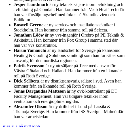
Jesper Lundmark
är ny teknisk säljare inom befuktning och
avfuktning på Condair. Han kommer från Veab Heat Tech där
han var försäljningschef med fokus på Skandinavien och
Baltikum.
Boswell Greene
är ny service- och installationstekniker i
Stockholm. Han kommer från samma roll på Selecta.
Jonathan Lööw
är ny vvs-ingenjör i Örebro på PE Teknik &
Arkitektur. Han kommer från Pox Group i samma stad där
han var vvs-konstruktör.
Haruo Yamauchi
är ny landschef för Sverige på Panasonic
Heating & Cooling Solutions samtidigt som han fortsätter som
ansvarig för den nordiska regionen.
Patrik Svensson
är ny utesäljare på Tece med ansvar för
Västra Götaland och Halland. Han kommer från en liknande
roll på Roth Sverige.
Dick Sellberg
är ny distriktsansvarig säljare i syd. Även han
kommer från en liknande roll på Roth Sverige.
Jonas Dargaudas Mattsson
är ny ovk-kontrollant på DT
Facility Management. Han var tidigare tekniker inom
ventilation och energioptimering där.
Alexander Olsson
är ny driftchef i Lund på Lassila &
Tikanoja Sverige. Han kommer från ISS Sverige i Malmö där
han var arbetsledare.
Visa alla på nytt jobb