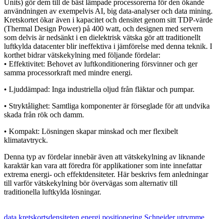
Units) gör dem till de bäst lämpade processorerna för den ökande
användningen av exempelvis AI, big data-analyser och data mining.
Kretskortet ökar även i kapacitet och densitet genom sitt TDP-värde
(Thermal Design Power) på 400 watt, och designen med servern
som delvis är nedsänkt i en dielektrisk vätska gör att traditionellt
luftkylda datacenter blir ineffektiva i jämförelse med denna teknik. I
korthet bidrar vätskekylning med följande fördelar:
• Effektivitet: Behovet av luftkonditionering försvinner och ger
samma processorkraft med mindre energi.
• Ljuddämpad: Inga industriella oljud från fläktar och pumpar.
• Stryktålighet: Samtliga komponenter är förseglade för att undvika
skada från rök och damm.
• Kompakt: Lösningen skapar minskad och mer flexibelt
klimatavtryck.
Denna typ av fördelar innebär även att vätskekylning av liknande
karaktär kan vara att föredra för applikationer som inte innefattar
extrema energi- och effektdensiteter. Här beskrivs fem anledningar
till varför vätskekylning bör övervägas som alternativ till
traditionella luftkylda lösningar.
data kretskortsdensiteten
energi
positionering
Schneider
utrymme