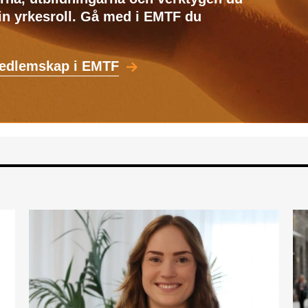
din yrkesroll. Gå med i EMTF du
medlemskap i EMTF