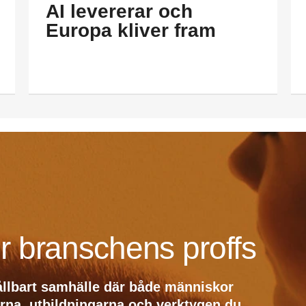
AI levererar och
Europa kliver fram
r branschens proffs
ållbart samhälle där både människor
erna, utbildningarna och verktygen du