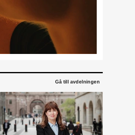
marknadsförare.
Mikael Lind
är ny senior
vvs-ingenjör på WSP i
Karlskrona. Han kommer
från EMG
Energimontagegruppen där
han var regionchef
Blekinge/Småland/Öst.
Mattias Carlsson
är ny
verksamhetschef för
Airteam Thorszelius i
Gå till avdelningen
Uppsala där han tidigare
var projektchef. Han
efterträder grundaren Mats
Thorszelius, som stannar
kvar inom
Airteamkoncernen i en
rådgivande roll.
Tobias Sandmark
är ny