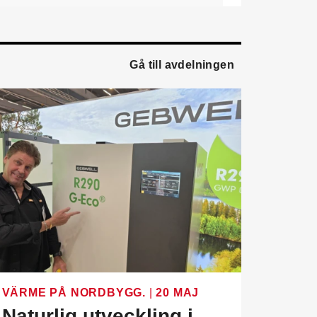
ledningsgruppen. Han
kommer från en liknande
roll på Swegon.
Gå till avdelningen
Mathias Andersson
är ny
affärsutvecklingschef på
Systemair Sverige. Han
kommer från Stappert där
han var ansvarig för
affärsutveckling och
försäljning.
Oskar Lenner
är ny
teknisk säljare i Umeå på
Systemair Sverige. Han
kommer från Belimo där
han var regional
försäljningschef Norr.
Daniel Ellison
är ny vd
VÄRME PÅ NORDBYGG.
|
20 MAJ
och koncernchef för
Naturlig utveckling i