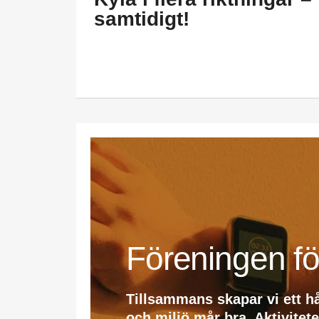
samtidigt!
Föreningen fö
Tillsammans skapar vi ett h
och miljö mår bra. Aktivitet