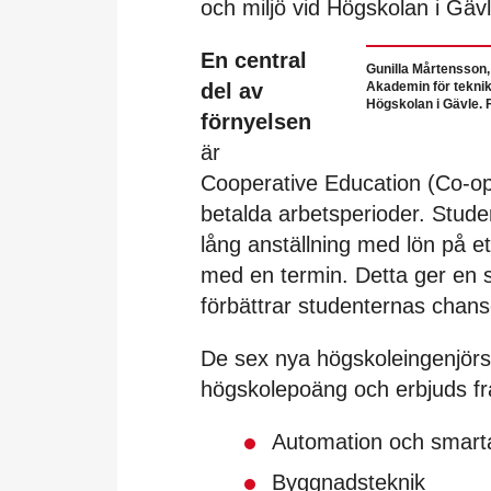
och miljö vid Högskolan i Gävl
En central
Gunilla Mårtensson
del av
Akademin för teknik
Högskolan i Gävle. 
förnyelsen
är
Cooperative Education (Co-op
betalda arbetsperioder. Stude
lång anställning med lön på ett
med en termin. Detta ger en st
förbättrar studenternas chans
De sex nya högskoleingenjör
högskolepoäng och erbjuds f
Automation och smart
Byggnadsteknik