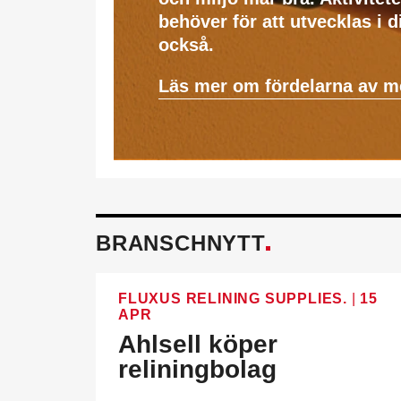
behöver för att utvecklas i 
också.
Läs mer om fördelarna av 
BRANSCHNYTT
FLUXUS RELINING SUPPLIES.
|
15
APR
Ahlsell köper
reliningbolag