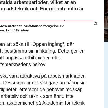
etalda arbetsperioder, vilket är en
ggnadsteknik och Energi och miljö är
presenterar en omfattande förnyelse av
en. Foto: Pixabay
en att söka till ”Öppen ingång”, där
att bestämma sin inriktning. Detta ger en
 att anpassa utbildningen efter
rbetsmarknadens behov.
 ska vara attraktiva på arbetsmarknaden
 Dessutom är det viktigare än någonsin
digheter, eftersom de behöver redskap
t arbetsliv och teknik som ännu inte
son, akademichef på Akademin för teknik