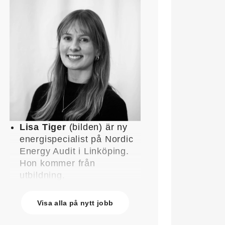
Lisa Tiger
(bilden) är ny
energispecialist på Nordic
Energy Audit i Linköping.
Hon kommer från
utbildning.
John Lindblom
blir ny
affärschef för Service på
Visa alla på nytt jobb
Systemair Sverige och
medlem av