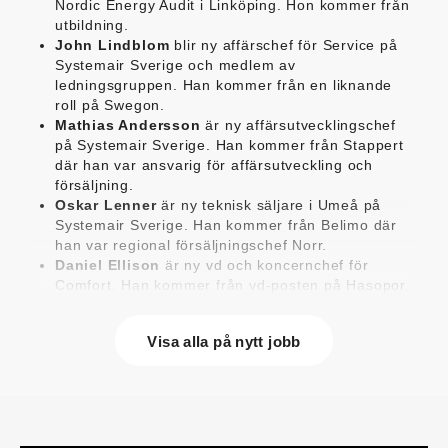
Nordic Energy Audit i Linköping. Hon kommer från
utbildning.
John Lindblom
blir ny affärschef för Service på
Systemair Sverige och medlem av
ledningsgruppen. Han kommer från en liknande
roll på Swegon.
Mathias Andersson
är ny affärsutvecklingschef
på Systemair Sverige. Han kommer från Stappert
där han var ansvarig för affärsutveckling och
försäljning.
Oskar Lenner
är ny teknisk säljare i Umeå på
Systemair Sverige. Han kommer från Belimo där
han var regional försäljningschef Norr.
Daniel Ellison
är ny vd och koncernchef för
Comfort. Han kommer från vd-posten på Hasopor.
Jens Persson
är ny försäljningsdirektör för
Laufen Sverige. Han kommer från Vieser där han
Visa alla på nytt jobb
var försäljningschef i Skandinavien.
Jonas Pettersson
är ny energi- och
teknikspecialist på Victoriahem. Han kommer från
Aktea Energy i Göteborg där han var
energikonsult.
Anastasia Andersson
är ny utvecklare av