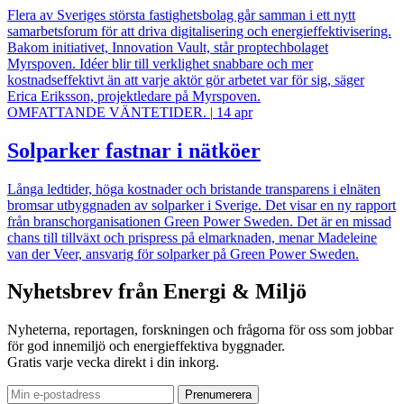
Flera av Sveriges största fastighetsbolag går samman i ett nytt
samarbetsforum för att driva digitalisering och energieffektivisering.
Bakom initiativet, Innovation Vault, står proptechbolaget
Myrspoven. Idéer blir till verklighet snabbare och mer
kostnadseffektivt än att varje aktör gör arbetet var för sig, säger
Erica Eriksson, projektledare på Myrspoven.
OMFATTANDE VÄNTETIDER.
|
14 apr
Solparker fastnar i nätköer
Långa ledtider, höga kostnader och bristande transparens i elnäten
bromsar utbyggnaden av solparker i Sverige. Det visar en ny rapport
från branschorganisationen Green Power Sweden. Det är en missad
chans till tillväxt och prispress på elmarknaden, menar Madeleine
van der Veer, ansvarig för solparker på Green Power Sweden.
Nyhetsbrev från Energi & Miljö
Nyheterna, reportagen, forskningen och frågorna för oss som jobbar
för god innemiljö och energieffektiva byggnader.
Gratis varje vecka direkt i din inkorg.