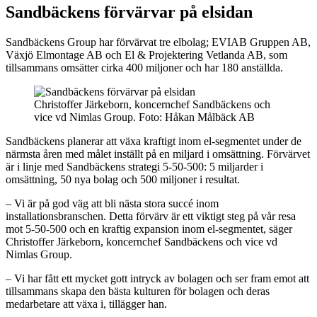
Sandbäckens förvärvar på elsidan
Sandbäckens Group har förvärvat tre elbolag; EVIAB Gruppen AB,
Växjö Elmontage AB och El & Projektering Vetlanda AB, som
tillsammans omsätter cirka 400 miljoner och har 180 anställda.
Christoffer Järkeborn, koncernchef Sandbäckens och
vice vd Nimlas Group. Foto: Håkan Målbäck AB
Sandbäckens planerar att växa kraftigt inom el-segmentet under de
närmsta åren med målet inställt på en miljard i omsättning. Förvärvet
är i linje med Sandbäckens strategi 5-50-500: 5 miljarder i
omsättning, 50 nya bolag och 500 miljoner i resultat.
– Vi är på god väg att bli nästa stora succé inom
installationsbranschen. Detta förvärv är ett viktigt steg på vår resa
mot 5-50-500 och en kraftig expansion inom el-segmentet, säger
Christoffer Järkeborn, koncernchef Sandbäckens och vice vd
Nimlas Group.
– Vi har fått ett mycket gott intryck av bolagen och ser fram emot att
tillsammans skapa den bästa kulturen för bolagen och deras
medarbetare att växa i, tillägger han.