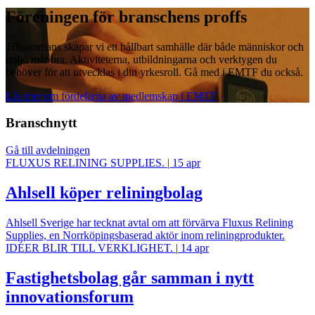
Föreningen för branschens proffs
Tillsammans skapar vi ett hållbart samhälle där både människor och
miljö mår bra. Aktiviteterna, utbildningarna och verktygen du
behöver för att utvecklas i din yrkesroll. Gå med i EMTF du också.
Läs mer om fördelarna av medlemskap i EMTF
Branschnytt
Gå till avdelningen
FLUXUS RELINING SUPPLIES.
|
15 apr
Ahlsell köper reliningbolag
Ahlsell Sverige har tecknat avtal om att förvärva Fluxus Relining
Supplies, en Norrköpingsbaserad aktör inom reliningprodukter.
IDÉER BLIR TILL VERKLIGHET.
|
14 apr
Fastighetsbolag går samman i nytt
innovationsforum