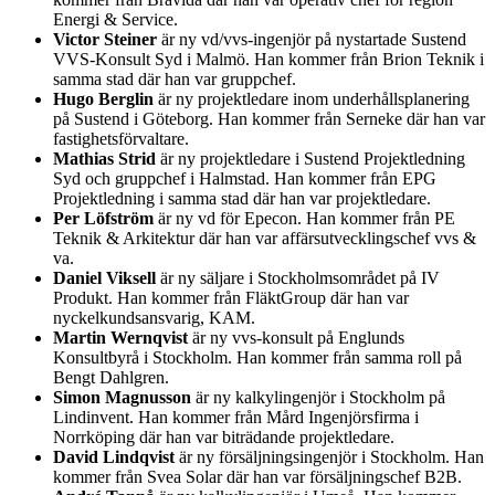
Energi & Service.
Victor Steiner
är ny vd/vvs-ingenjör på nystartade Sustend
VVS-Konsult Syd i Malmö. Han kommer från Brion Teknik i
samma stad där han var gruppchef.
Hugo Berglin
är ny projektledare inom underhållsplanering
på Sustend i Göteborg. Han kommer från Serneke där han var
fastighetsförvaltare.
Mathias Strid
är ny projektledare i Sustend Projektledning
Syd och gruppchef i Halmstad. Han kommer från EPG
Projektledning i samma stad där han var projektledare.
Per Löfström
är ny vd för Epecon. Han kommer från PE
Teknik & Arkitektur där han var affärsutvecklingschef vvs &
va.
Daniel Viksell
är ny säljare i Stockholmsområdet på IV
Produkt. Han kommer från FläktGroup där han var
nyckelkundsansvarig, KAM.
Martin Wernqvist
är ny vvs-konsult på Englunds
Konsultbyrå i Stockholm. Han kommer från samma roll på
Bengt Dahlgren.
Simon Magnusson
är ny kalkylingenjör i Stockholm på
Lindinvent. Han kommer från Mård Ingenjörsfirma i
Norrköping där han var biträdande projektledare.
David Lindqvist
är ny försäljningsingenjör i Stockholm. Han
kommer från Svea Solar där han var försäljningschef B2B.