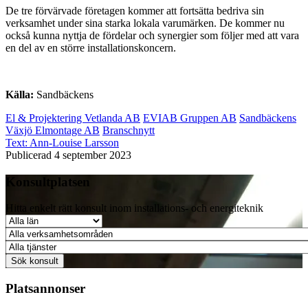
De tre förvärvade företagen kommer att fortsätta bedriva sin
verksamhet under sina starka lokala varumärken. De kommer nu
också kunna nyttja de fördelar och synergier som följer med att vara
en del av en större installationskoncern.
Källa:
Sandbäckens
El & Projektering Vetlanda AB
EVIAB Gruppen AB
Sandbäckens
Växjö Elmontage AB
Branschnytt
Text:
Ann-Louise Larsson
Publicerad 4 september 2023
Konsultplatsen
Hitta enkelt rätt konsult inom installations- och energiteknik
Platsannonser