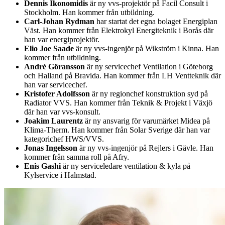
Dennis Ikonomidis
är ny vvs-projektör på Facil Consult i
Stockholm. Han kommer från utbildning.
Carl-Johan Rydman
har startat det egna bolaget Energiplan
Väst. Han kommer från Elektrokyl Energiteknik i Borås där
han var energiprojektör.
Elio Joe Saade
är ny vvs-ingenjör på Wikström i Kinna. Han
kommer från utbildning.
André Göransson
är ny servicechef Ventilation i Göteborg
och Halland på Bravida. Han kommer från LH Ventteknik där
han var servicechef.
Kristofer Adolfsson
är ny regionchef konstruktion syd på
Radiator VVS. Han kommer från Teknik & Projekt i Växjö
där han var vvs-konsult.
Joakim Laurentz
är ny ansvarig för varumärket Midea på
Klima-Therm. Han kommer från Solar Sverige där han var
kategorichef HWS/VVS.
Jonas Ingelsson
är ny vvs-ingenjör på Rejlers i Gävle. Han
kommer från samma roll på Afry.
Enis Gashi
är ny serviceledare ventilation & kyla på
Kylservice i Halmstad.