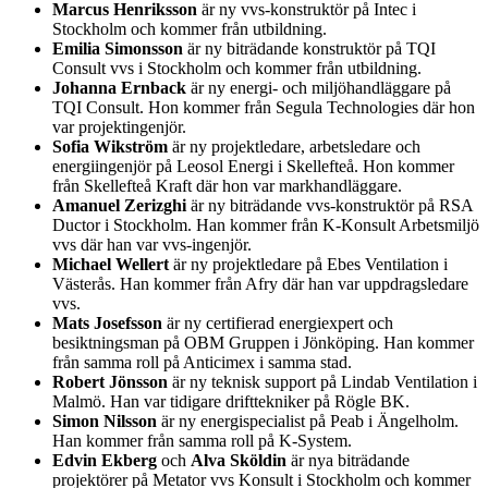
Marcus Henriksson
är ny vvs-konstruktör på Intec i
Stockholm och kommer från utbildning.
Emilia Simonsson
är ny biträdande konstruktör på TQI
Consult vvs i Stockholm och kommer från utbildning.
Johanna Ernback
är ny energi- och miljöhandläggare på
TQI Consult. Hon kommer från Segula Technologies där hon
var projektingenjör.
Sofia Wikström
är ny projektledare, arbetsledare och
energiingenjör på Leosol Energi i Skellefteå. Hon kommer
från Skellefteå Kraft där hon var markhandläggare.
Amanuel Zerizghi
är ny biträdande vvs-konstruktör på RSA
Ductor i Stockholm. Han kommer från K-Konsult Arbetsmiljö
vvs där han var vvs-ingenjör.
Michael Wellert
är ny projektledare på Ebes Ventilation i
Västerås. Han kommer från Afry där han var uppdragsledare
vvs.
Mats Josefsson
är ny certifierad energiexpert och
besiktningsman på OBM Gruppen i Jönköping. Han kommer
från samma roll på Anticimex i samma stad.
Robert Jönsson
är ny teknisk support på Lindab Ventilation i
Malmö. Han var tidigare drifttekniker på Rögle BK.
Simon Nilsson
är ny energispecialist på Peab i Ängelholm.
Han kommer från samma roll på K-System.
Edvin Ekberg
och
Alva Sköldin
är nya biträdande
projektörer på Metator vvs Konsult i Stockholm och kommer