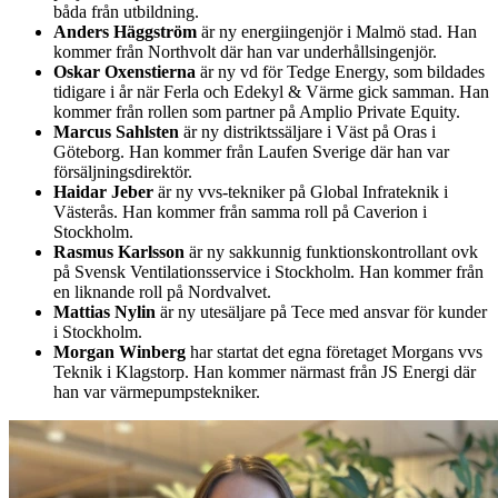
båda från utbildning.
Anders Häggström
är ny energiingenjör i Malmö stad. Han
kommer från Northvolt där han var underhållsingenjör.
Oskar Oxenstierna
är ny vd för Tedge Energy, som bildades
tidigare i år när Ferla och Edekyl & Värme gick samman. Han
kommer från rollen som partner på Amplio Private Equity.
Marcus Sahlsten
är ny distriktssäljare i Väst på Oras i
Göteborg. Han kommer från Laufen Sverige där han var
försäljningsdirektör.
Haidar Jeber
är ny vvs-tekniker på Global Infrateknik i
Västerås. Han kommer från samma roll på Caverion i
Stockholm.
Rasmus Karlsson
är ny sakkunnig funktionskontrollant ovk
på Svensk Ventilationsservice i Stockholm. Han kommer från
en liknande roll på Nordvalvet.
Mattias Nylin
är ny utesäljare på Tece med ansvar för kunder
i Stockholm.
Morgan Winberg
har startat det egna företaget Morgans vvs
Teknik i Klagstorp. Han kommer närmast från JS Energi där
han var värmepumpstekniker.