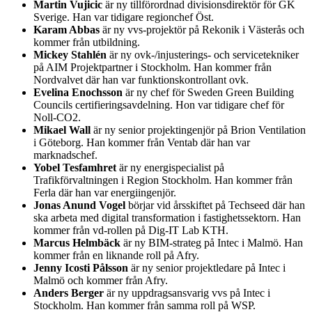
Martin Vujicic
är ny tillförordnad divisionsdirektör för GK
Sverige. Han var tidigare regionchef Öst.
Karam Abbas
är ny vvs-projektör på Rekonik i Västerås och
kommer från utbildning.
Mickey Stahlén
är ny ovk-/injusterings- och servicetekniker
på AIM Projektpartner i Stockholm. Han kommer från
Nordvalvet där han var funktionskontrollant ovk.
Evelina Enochsson
är ny chef för Sweden Green Building
Councils certifieringsavdelning. Hon var tidigare chef för
Noll-CO2.
Mikael Wall
är ny senior projektingenjör på Brion Ventilation
i Göteborg. Han kommer från Ventab där han var
marknadschef.
Yobel Tesfamhret
är ny energispecialist på
Trafikförvaltningen i Region Stockholm. Han kommer från
Ferla där han var energiingenjör.
Jonas Anund Vogel
börjar vid årsskiftet på Techseed där han
ska arbeta med digital transformation i fastighetssektorn. Han
kommer från vd-rollen på Dig-IT Lab KTH.
Marcus Helmbäck
är ny BIM-strateg på Intec i Malmö. Han
kommer från en liknande roll på Afry.
Jenny Icosti Pålsson
är ny senior projektledare på Intec i
Malmö och kommer från Afry.
Anders Berger
är ny uppdragsansvarig vvs på Intec i
Stockholm. Han kommer från samma roll på WSP.