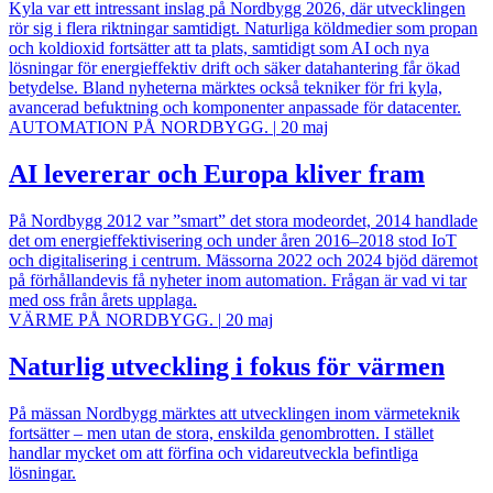
Kyla var ett intressant inslag på Nordbygg 2026, där utvecklingen
rör sig i flera riktningar samtidigt. Naturliga köldmedier som propan
och koldioxid fortsätter att ta plats, samtidigt som AI och nya
lösningar för energieffektiv drift och säker datahantering får ökad
betydelse. Bland nyheterna märktes också tekniker för fri kyla,
avancerad befuktning och komponenter anpassade för datacenter.
AUTOMATION PÅ NORDBYGG.
|
20 maj
AI levererar och Europa kliver fram
På Nordbygg 2012 var ”smart” det stora modeordet, 2014 handlade
det om energieffektivisering och under åren 2016–2018 stod IoT
och digitalisering i centrum. Mässorna 2022 och 2024 bjöd däremot
på förhållandevis få nyheter inom automation. Frågan är vad vi tar
med oss från årets upplaga.
VÄRME PÅ NORDBYGG.
|
20 maj
Naturlig utveckling i fokus för värmen
På mässan Nordbygg märktes att utvecklingen inom värmeteknik
fortsätter – men utan de stora, enskilda genombrotten. I stället
handlar mycket om att förfina och vidareutveckla befintliga
lösningar.