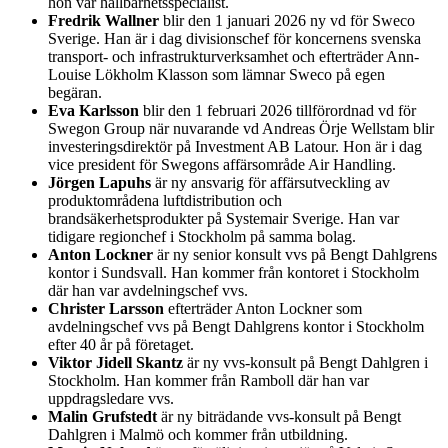
hon var hållbarhetsspecialist.
Fredrik Wallner
blir den 1 januari 2026 ny vd för Sweco
Sverige. Han är i dag divisionschef för koncernens svenska
transport- och infrastrukturverksamhet och efterträder Ann-
Louise Lökholm Klasson som lämnar Sweco på egen
begäran.
Eva Karlsson
blir den 1 februari 2026 tillförordnad vd för
Swegon Group när nuvarande vd Andreas Örje Wellstam blir
investeringsdirektör på Investment AB Latour. Hon är i dag
vice president för Swegons affärsområde Air Handling.
Jörgen Lapuhs
är ny ansvarig för affärsutveckling av
produktområdena luftdistribution och
brandsäkerhetsprodukter på Systemair Sverige. Han var
tidigare regionchef i Stockholm på samma bolag.
Anton Lockner
är ny senior konsult vvs på Bengt Dahlgrens
kontor i Sundsvall. Han kommer från kontoret i Stockholm
där han var avdelningschef vvs.
Christer Larsson
efterträder Anton Lockner som
avdelningschef vvs på Bengt Dahlgrens kontor i Stockholm
efter 40 år på företaget.
Viktor Jidell Skantz
är ny vvs-konsult på Bengt Dahlgren i
Stockholm. Han kommer från Ramboll där han var
uppdragsledare vvs.
Malin Grufstedt
är ny biträdande vvs-konsult på Bengt
Dahlgren i Malmö och kommer från utbildning.