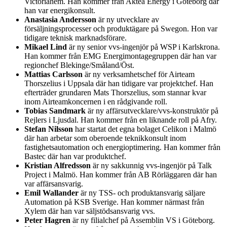
Victoriahem. Han kommer från Aktea Energy i Göteborg där
han var energikonsult.
Anastasia Andersson
är ny utvecklare av
försäljningsprocesser och produktägare på Swegon. Hon var
tidigare teknisk marknadsförare.
Mikael Lind
är ny senior vvs-ingenjör på WSP i Karlskrona.
Han kommer från EMG Energimontagegruppen där han var
regionchef Blekinge/Småland/Öst.
Mattias Carlsson
är ny verksamhetschef för Airteam
Thorszelius i Uppsala där han tidigare var projektchef. Han
efterträder grundaren Mats Thorszelius, som stannar kvar
inom Airteamkoncernen i en rådgivande roll.
Tobias Sandmark
är ny affärsutvecklare/vvs-konstruktör på
Rejlers i Ljusdal. Han kommer från en liknande roll på Afry.
Stefan Nilsson
har startat det egna bolaget Celikon i Malmö
där han arbetar som oberoende teknikkonsult inom
fastighetsautomation och energioptimering. Han kommer från
Bastec där han var produktchef.
Kristian Alfredsson
är ny sakkunnig vvs-ingenjör på Talk
Project i Malmö. Han kommer från AB Rörläggaren där han
var affärsansvarig.
Emil Wallander
är ny TSS- och produktansvarig säljare
Automation på KSB Sverige. Han kommer närmast från
Xylem där han var säljstödsansvarig vvs.
Peter Hagren
är ny filialchef på Assemblin VS i Göteborg.