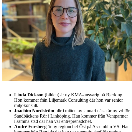
Linda Dickson
(bilden) är ny KMA-ansvarig på Bjerking.
Hon kommer från Liljemark Consulting där hon var senior
miljökonsult.
Joachim Nordström
blir i mitten av januari nästa år ny vd för
Sandbäckens Rör i Linköping. Han kommer från Ventpartner
i samma stad där han var entreprenadchef.
André Forsberg
är ny regionchef Öst på Assemblin VS. Han
kommer från Bravida där han var operativ chef för region