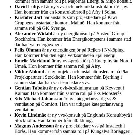
kommer från samma roll på Majornas Energi & Miljö konsult.
David Löfqvist
är ny vvs- och mekanikkonstruktör i Visby.
Han kommer från en konstruktörsroll på Afry i Solna.
Kristofer Jarl
har anställts som projektledare på Kiwi
Gruppens nystartade kontor i Malmö. Han kommer från
samma roll på GK Sverige.
Alexander Widahl
är ny energikonsult på Sustera Group i
Stockholm. Han kommer från Energikompetens i samma stad
där han var energiexpert.
Felix Öhman
är ny energiingenjör på Rejlers i Nyköping.
Han kommer från den egna verksamheten Fjällenergi.
Emelie Marklund
är ny vvs-projektör på Energibyrån Nord i
Umeå. Hon kommer från samma roll på Afry.
Viktor Ahlund
är ny projekt- och installationsledare på Plan
Projektpartner i Stockholm. Han kommer från Bjerking i
samma stad där han var teamledare vvs.
Gentian Tabaku
är ny ovk-besiktningsman på Keyvent i
Kalmar. Han kommer från samma roll på Eks Mönsterås.
Stix Michael Johansson
är ny kategoriansvarig vs &
ventilation på Comfort. Han var tidigare kategoriansvarig
ventilation.
Kevin Lindmäe
är ny vvs-konsult på Englunds Konsultbyrå i
Stockholm. Han kommer från utbildning.
Magnus Andersson
är ny projektledare vvs på Instatech i
Borås. Han kommer från samma roll på Kungälvs Rörläggeri.