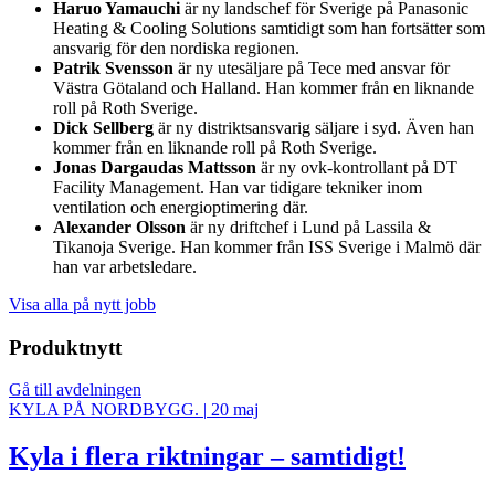
Haruo Yamauchi
är ny landschef för Sverige på Panasonic
Heating & Cooling Solutions samtidigt som han fortsätter som
ansvarig för den nordiska regionen.
Patrik Svensson
är ny utesäljare på Tece med ansvar för
Västra Götaland och Halland. Han kommer från en liknande
roll på Roth Sverige.
Dick Sellberg
är ny distriktsansvarig säljare i syd. Även han
kommer från en liknande roll på Roth Sverige.
Jonas Dargaudas Mattsson
är ny ovk-kontrollant på DT
Facility Management. Han var tidigare tekniker inom
ventilation och energioptimering där.
Alexander Olsson
är ny driftchef i Lund på Lassila &
Tikanoja Sverige. Han kommer från ISS Sverige i Malmö där
han var arbetsledare.
Visa alla på nytt jobb
Produktnytt
Gå till avdelningen
KYLA PÅ NORDBYGG.
|
20 maj
Kyla i flera riktningar – samtidigt!