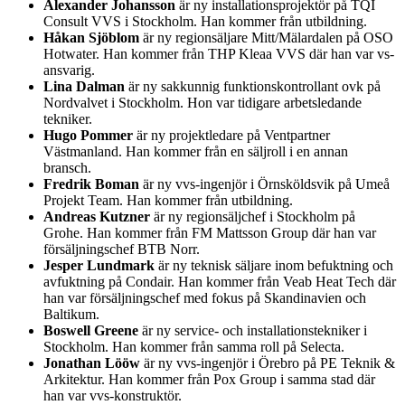
Alexander Johansson
är ny installationsprojektör på TQI
Consult VVS i Stockholm. Han kommer från utbildning.
Håkan Sjöblom
är ny regionsäljare Mitt/Mälardalen på OSO
Hotwater. Han kommer från THP Kleaa VVS där han var vs-
ansvarig.
Lina Dalman
är ny sakkunnig funktionskontrollant ovk på
Nordvalvet i Stockholm. Hon var tidigare arbetsledande
tekniker.
Hugo Pommer
är ny projektledare på Ventpartner
Västmanland. Han kommer från en säljroll i en annan
bransch.
Fredrik Boman
är ny vvs-ingenjör i Örnsköldsvik på Umeå
Projekt Team. Han kommer från utbildning.
Andreas Kutzner
är ny regionsäljchef i Stockholm på
Grohe. Han kommer från FM Mattsson Group där han var
försäljningschef BTB Norr.
Jesper Lundmark
är ny teknisk säljare inom befuktning och
avfuktning på Condair. Han kommer från Veab Heat Tech där
han var försäljningschef med fokus på Skandinavien och
Baltikum.
Boswell Greene
är ny service- och installationstekniker i
Stockholm. Han kommer från samma roll på Selecta.
Jonathan Lööw
är ny vvs-ingenjör i Örebro på PE Teknik &
Arkitektur. Han kommer från Pox Group i samma stad där
han var vvs-konstruktör.