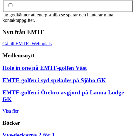
jag godkänner att energi-miljo.se sparar och hanterar mina
kontaktuppgifter.
Nytt från EMTF
Gå till EMTFs Webbplats
Medlemsnytt
Hole in one på EMTF-golfen Väst
EMTF-golfen i syd spelades på Sjöbo GK
EMTF-golfen i Örebro avgjord på Lanna Lodge
GK
Visa fler
Böcker
Vvs-deckarna 2 för 1