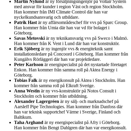
Martin Nylund
är ny försäljningsingenjör på Voltair System
med ansvar för kunder i region Väst och region Stockholm.
Han kommer från IMI Climate Control där han var
nyckelkundsansvarig och utbildare.
Patrik Hast
är ny affärsområdeschef för vvs på Sparc Group.
Han kommer från Umia där han var vd för bolaget i
Göteborg.
Savas Metovski
är ny teknikansvarig vvs på Sweco i Malmö.
Han kommer från K Vent i Lund där han var konstruktör.
Erik Sjöberg
är ny ingenjör vvs & energiteknik samt
installationsledare på Concoord i Göteborg. Han kommer från
Kungälvs Rörläggeri där han var projektledare.
Peter Karlsson
är energispecialist på det nystartade företaget
Enkon. Han kommer från samma roll på Aktea Energy i
Göteborg.
Tobias Falk
är ny energikonsult på Aktea i Stockholm. Han
kommer från samma roll på Elkraft Sverige.
Anna Westin
är ny vvs-konstruktör på Notos Consult i
Stockholm och kommer från utbildning.
Alexander Lagergréen
är ny sälj- och marknadschef på
Aarsleff Pipe Technologies. Han kommer från Danfoss där
han var teknisk supportchef Värme i Sverige, Finland och
Baltikum.
Taha Arghand
är ny energispecialist på Afry i Göteborg.
Han kommer från Bengt Dahlgren där han var energikonsult.