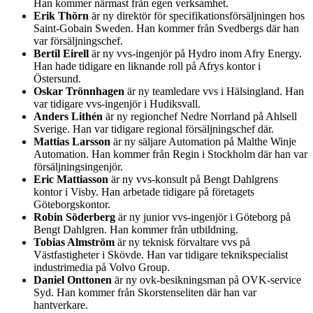
Han kommer närmast från egen verksamhet.
Erik Thörn
är ny direktör för specifikationsförsäljningen hos
Saint-Gobain Sweden. Han kommer från Svedbergs där han
var försäljningschef.
Bertil Eirell
är ny vvs-ingenjör på Hydro inom Afry Energy.
Han hade tidigare en liknande roll på Afrys kontor i
Östersund.
Oskar Trönnhagen
är ny teamledare vvs i Hälsingland. Han
var tidigare vvs-ingenjör i Hudiksvall.
Anders Lithén
är ny regionchef Nedre Norrland på Ahlsell
Sverige. Han var tidigare regional försäljningschef där.
Mattias Larsson
är ny säljare Automation på Malthe Winje
Automation. Han kommer från Regin i Stockholm där han var
försäljningsingenjör.
Eric Mattiasson
är ny vvs-konsult på Bengt Dahlgrens
kontor i Visby. Han arbetade tidigare på företagets
Göteborgskontor.
Robin Söderberg
är ny junior vvs-ingenjör i Göteborg på
Bengt Dahlgren. Han kommer från utbildning.
Tobias Almström
är ny teknisk förvaltare vvs på
Västfastigheter i Skövde. Han var tidigare teknikspecialist
industrimedia på Volvo Group.
Daniel Onttonen
är ny ovk-besikningsman på OVK-service
Syd. Han kommer från Skorstenseliten där han var
hantverkare.