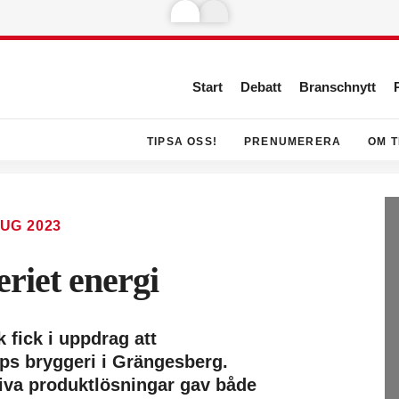
Start
Debatt
Branschnytt
TIPSA OSS!
PRENUMERERA
OM T
AUG 2023
riet energi
fick i uppdrag att
ups bryggeri i Grängesberg.
iva produktlösningar gav både