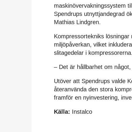
maskinövervakningssystem til
Spendrups utnyttjandegrad ökat
Mathias Lindgren.
Kompressortekniks lösningar
miljöpåverkan, vilket inklude
slitagedelar i kompressorerna
– Det är hållbarhet om något,
Utöver att Spendrups valde K
återanvända den stora kompres
framför en nyinvestering, inv
Källa:
Instalco