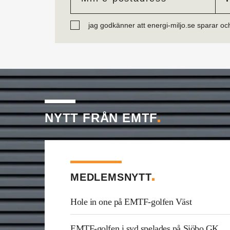
jag godkänner att energi-miljo.se sparar oc
NYTT FRÅN EMTF
MEDLEMSNYTT
Hole in one på EMTF-golfen Väst
EMTF-golfen i syd spelades på Sjöbo GK