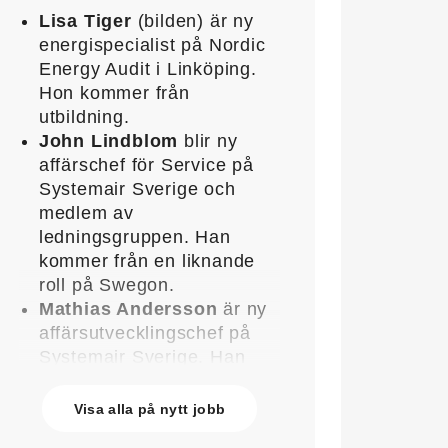
Lisa Tiger
(bilden) är ny
energispecialist på Nordic
Energy Audit i Linköping.
Hon kommer från
utbildning.
John Lindblom
blir ny
affärschef för Service på
Systemair Sverige och
medlem av
ledningsgruppen. Han
kommer från en liknande
roll på Swegon.
Mathias Andersson
är ny
affärsutvecklingschef på
Systemair Sverige. Han
kommer från Stappert där
han var ansvarig för
Visa alla på nytt jobb
affärsutveckling och