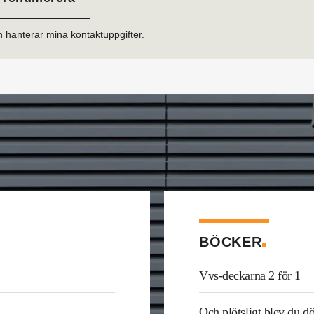
h hanterar mina kontaktuppgifter.
BÖCKER
Vvs-deckarna 2 för 1
Och plötsligt blev du d