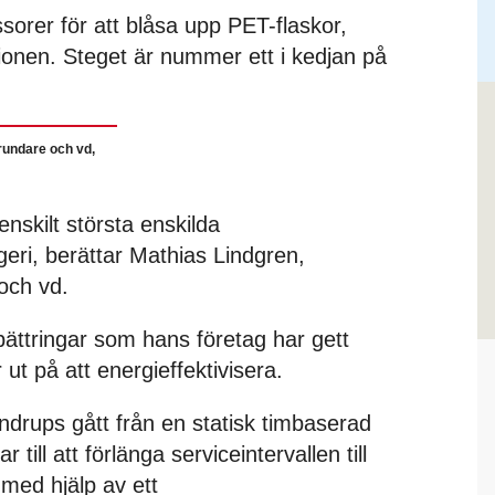
rer för att blåsa upp PET-flaskor,
onen. Steget är nummer ett i kedjan på
rundare och vd,
nskilt största enskilda
geri, berättar Mathias Lindgren,
och vd.
rbättringar som hans företag har gett
t på att energieffektivisera.
drups gått från en statisk timbaserad
 till att förlänga serviceintervallen till
 med hjälp av ett