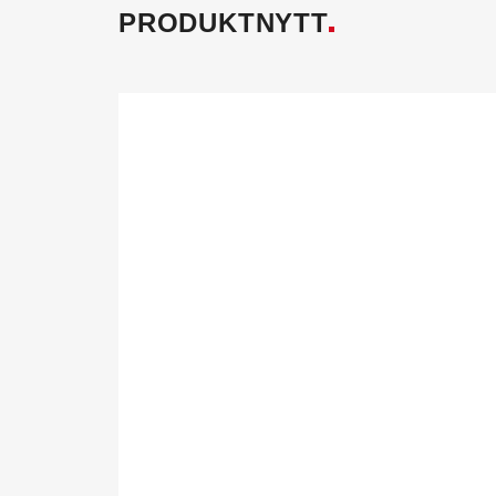
PRODUKTNYTT
Föreningen fö
Tillsammans skapar vi ett h
och miljö mår bra. Aktivitet
behöver för att utvecklas i 
också.