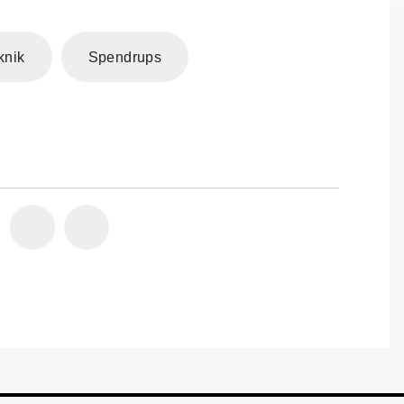
knik
Spendrups