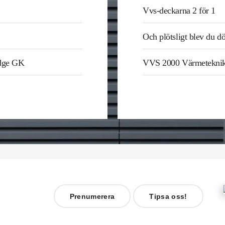
Vvs-deckarna 2 för 1
Och plötsligt blev du d
odge GK
VVS 2000 Värmetekni
Prenumerera
Tipsa oss!