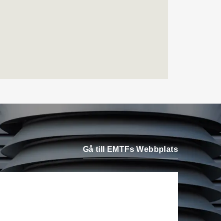
Airteam Thorszelius i
Uppsala där han tidigare
var projektchef. Han
efterträder grundaren Mats
Thorszelius, som stannar
kvar inom
Airteamkoncernen i en
rådgivande roll.
Tobias Sandmark
är ny
affärsutvecklare/vvs-
konstruktör på Rejlers i
Ljusdal. Han kommer från
Gå till EMTFs Webbplats
en liknande roll på Afry.
Stefan Nilsson
har startat
det egna bolaget Celikon i
Malmö där han arbetar som
oberoende teknikkonsult
inom fastighetsautomation