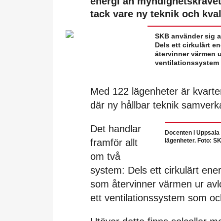
energi än myndighetskravet
tack vare ny teknik och kva
SKB använder sig av
Dels ett cirkulärt
återvinner värmen u
ventilationssystem
Med 122 lägenheter är kvarter
där ny hållbar teknik samverk
Det handlar
Docenten i Uppsala 
framför allt
lägenheter. Foto: S
om två
system: Dels ett cirkulärt 
som återvinner värmen ur avl
ett ventilationssystem som o