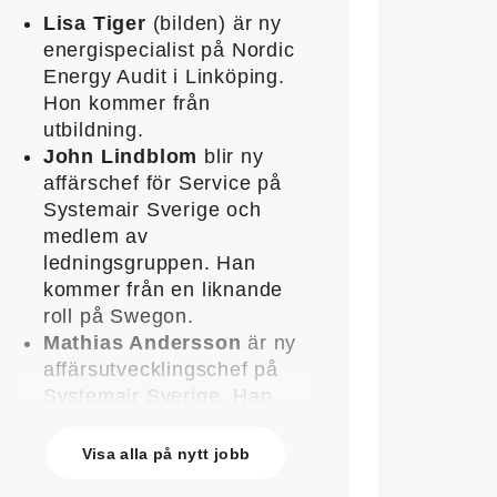
Lisa Tiger
(bilden) är ny
energispecialist på Nordic
Energy Audit i Linköping.
Hon kommer från
utbildning.
John Lindblom
blir ny
affärschef för Service på
Systemair Sverige och
medlem av
ledningsgruppen. Han
kommer från en liknande
roll på Swegon.
Mathias Andersson
är ny
affärsutvecklingschef på
Systemair Sverige. Han
kommer från Stappert där
han var ansvarig för
Visa alla på nytt jobb
affärsutveckling och