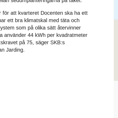
mellan sedumplanteringarna på taket.
r för att kvarteret Docenten ska ha ett
ar ett bra klimatskal med täta och
system som på olika sätt återvinner
ara använder 44 kWh per kvadratmeter
skravet på 75, säger SKB:s
an Jarding.