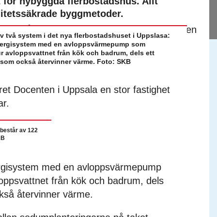
 för nybyggda flerbostadshus. Allt
litetssäkrade byggmetoder.
 två system i det nya flerbostadshuset i Uppslasa:
 energisystem med en avloppsvärmepump som
r avloppsvattnet från kök och badrum, dels ett
 som också återvinner värme. Foto: SKB
et Docenten i Uppsala en stor fastighet
ar.
består av 122
KB
energisystem med en avloppsvärmepump
oppsvattnet från kök och badrum, dels
ckså återvinner värme.