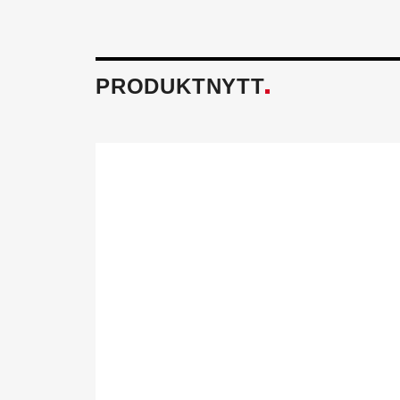
PRODUKTNYTT
Föreningen fö
Tillsammans skapar vi ett h
och miljö mår bra. Aktivitet