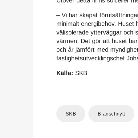
Utöver detta finns solceller 
– Vi har skapat förutsättninga
minimalt energibehov. Huset h
välisolerade ytterväggar och 
värmen. Det gör att huset b
och år jämfört med myndighet
fastighetsutvecklingschef Joh
Källa:
SKB
SKB
Branschnytt