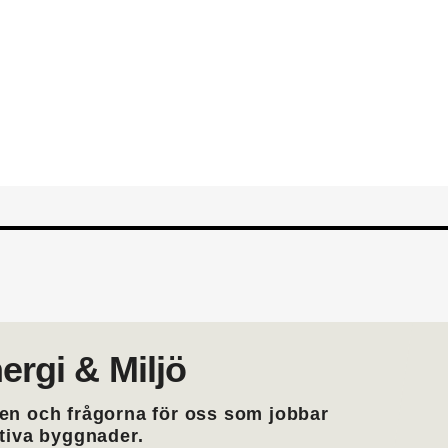
din yrkesroll. Gå med i EMTF du
medlemskap i EMTF
ergi & Miljö
en och frågorna för oss som jobbar
ktiva byggnader.