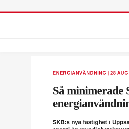
ENERGIANVÄNDNING
|
28 AUG
Så minimerade
energianvändni
SKB:s nya fastighet i Upps