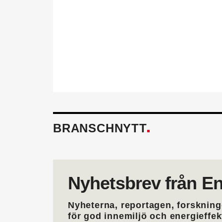
behöver för att utvecklas i 
också.
Läs mer om fördelarna av 
BRANSCHNYTT
Nyhetsbrev från En
Nyheterna, reportagen, forskning
för god innemiljö och energieffe