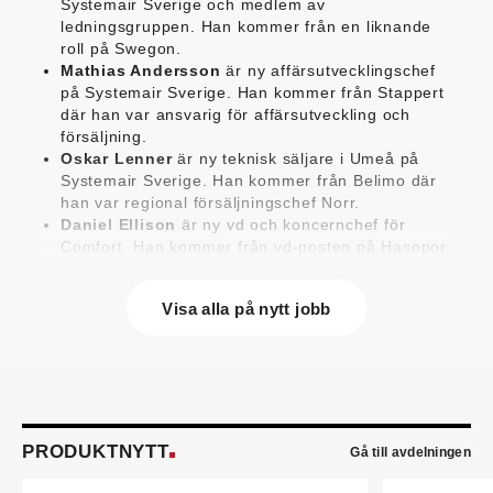
Systemair Sverige och medlem av
ledningsgruppen. Han kommer från en liknande
roll på Swegon.
Mathias Andersson
är ny affärsutvecklingschef
på Systemair Sverige. Han kommer från Stappert
där han var ansvarig för affärsutveckling och
försäljning.
Oskar Lenner
är ny teknisk säljare i Umeå på
Systemair Sverige. Han kommer från Belimo där
han var regional försäljningschef Norr.
Daniel Ellison
är ny vd och koncernchef för
Comfort. Han kommer från vd-posten på Hasopor.
Jens Persson
är ny försäljningsdirektör för
Laufen Sverige. Han kommer från Vieser där han
Visa alla på nytt jobb
var försäljningschef i Skandinavien.
Jonas Pettersson
är ny energi- och
teknikspecialist på Victoriahem. Han kommer från
Aktea Energy i Göteborg där han var
energikonsult.
Anastasia Andersson
är ny utvecklare av
försäljningsprocesser och produktägare på
PRODUKTNYTT
Gå till avdelningen
Swegon. Hon var tidigare teknisk marknadsförare.
Mikael Lind
är ny senior vvs-ingenjör på WSP i