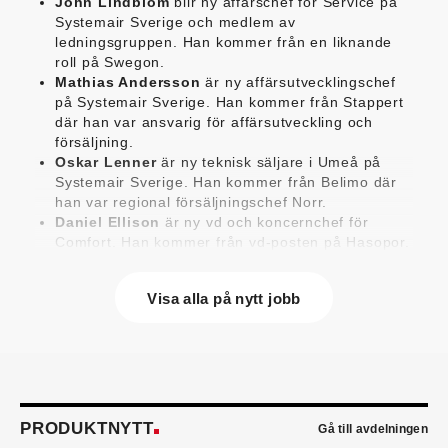
John Lindblom
blir ny affärschef för Service på
Systemair Sverige och medlem av
ledningsgruppen. Han kommer från en liknande
roll på Swegon.
Mathias Andersson
är ny affärsutvecklingschef
på Systemair Sverige. Han kommer från Stappert
där han var ansvarig för affärsutveckling och
försäljning.
Oskar Lenner
är ny teknisk säljare i Umeå på
Systemair Sverige. Han kommer från Belimo där
han var regional försäljningschef Norr.
Daniel Ellison
är ny vd och koncernchef för
Comfort. Han kommer från vd-posten på Hasopor.
Jens Persson
är ny försäljningsdirektör för
Laufen Sverige. Han kommer från Vieser där han
Visa alla på nytt jobb
var försäljningschef i Skandinavien.
Jonas Pettersson
är ny energi- och
teknikspecialist på Victoriahem. Han kommer från
Aktea Energy i Göteborg där han var
energikonsult.
Anastasia Andersson
är ny utvecklare av
försäljningsprocesser och produktägare på
PRODUKTNYTT
Gå till avdelningen
Swegon. Hon var tidigare teknisk marknadsförare.