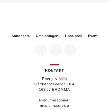
hållbarhetsspecialist.
Fredrik Wallner
blir den 1 januari 2026 ny vd för
Sweco Sverige. Han är i dag divisionschef för
koncernens svenska transport- och
infrastrukturverksamhet och efterträder Ann-
Louise Lökholm Klasson som lämnar Sweco på
egen begäran.
Annonsera
Om tidningen
Tipsa oss!
Event
Eva Karlsson
blir den 1 februari 2026
tillförordnad vd för Swegon Group när nuvarande
vd Andreas Örje Wellstam blir investeringsdirektör
på Investment AB Latour. Hon är i dag vice
president för Swegons affärsområde Air Handling.
Jörgen Lapuhs
är ny ansvarig för
affärsutveckling av produktområdena
KONTAKT
luftdistribution och brandsäkerhetsprodukter på
Systemair Sverige. Han var tidigare regionchef i
Energi & Miljö
Stockholm på samma bolag.
Gårdsfogdevägen 18 A
Anton Lockner
är ny senior konsult vvs på Bengt
168 67 BROMMA
Dahlgrens kontor i Sundsvall. Han kommer från
kontoret i Stockholm där han var avdelningschef
Prenumerationer/
vvs.
medlemsservice
Christer Larsson
efterträder Anton Lockner som