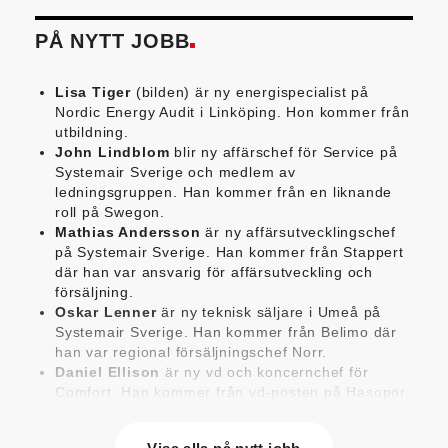
PÅ NYTT JOBB
Lisa Tiger
(bilden) är ny energispecialist på
Nordic Energy Audit i Linköping. Hon kommer från
utbildning.
John Lindblom
blir ny affärschef för Service på
Systemair Sverige och medlem av
ledningsgruppen. Han kommer från en liknande
roll på Swegon.
Mathias Andersson
är ny affärsutvecklingschef
på Systemair Sverige. Han kommer från Stappert
där han var ansvarig för affärsutveckling och
försäljning.
Oskar Lenner
är ny teknisk säljare i Umeå på
Systemair Sverige. Han kommer från Belimo där
han var regional försäljningschef Norr.
Daniel Ellison
är ny vd och koncernchef för
Comfort. Han kommer från vd-posten på Hasopor.
Jens Persson
är ny försäljningsdirektör för
Laufen Sverige. Han kommer från Vieser där han