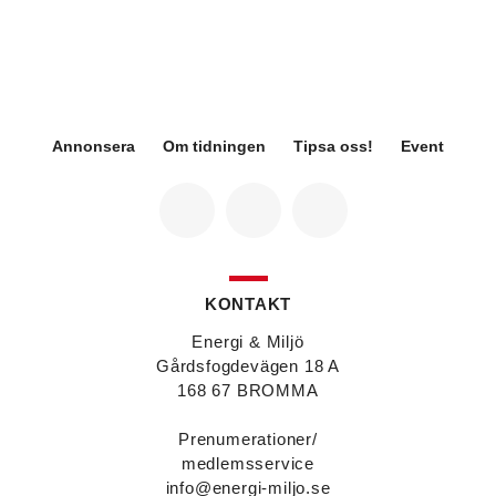
hållbarhetsspecialist.
Fredrik Wallner
blir den 1 januari 2026 ny vd för
Sweco Sverige. Han är i dag divisionschef för
koncernens svenska transport- och
infrastrukturverksamhet och efterträder Ann-
Louise Lökholm Klasson som lämnar Sweco på
egen begäran.
Annonsera
Om tidningen
Tipsa oss!
Event
Eva Karlsson
blir den 1 februari 2026
tillförordnad vd för Swegon Group när nuvarande
vd Andreas Örje Wellstam blir investeringsdirektör
på Investment AB Latour. Hon är i dag vice
president för Swegons affärsområde Air Handling.
Jörgen Lapuhs
är ny ansvarig för
affärsutveckling av produktområdena
KONTAKT
luftdistribution och brandsäkerhetsprodukter på
Systemair Sverige. Han var tidigare regionchef i
Energi & Miljö
Stockholm på samma bolag.
Gårdsfogdevägen 18 A
Anton Lockner
är ny senior konsult vvs på Bengt
168 67 BROMMA
Dahlgrens kontor i Sundsvall. Han kommer från
kontoret i Stockholm där han var avdelningschef
Prenumerationer/
vvs.
medlemsservice
Christer Larsson
efterträder Anton Lockner som
info@energi-miljo.se
avdelningschef vvs på Bengt Dahlgrens kontor i