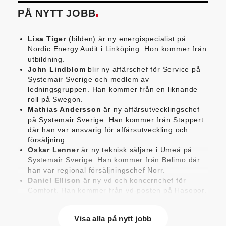
PÅ NYTT JOBB
Lisa Tiger
(bilden) är ny energispecialist på
Nordic Energy Audit i Linköping. Hon kommer från
utbildning.
John Lindblom
blir ny affärschef för Service på
Systemair Sverige och medlem av
ledningsgruppen. Han kommer från en liknande
roll på Swegon.
Mathias Andersson
är ny affärsutvecklingschef
på Systemair Sverige. Han kommer från Stappert
där han var ansvarig för affärsutveckling och
försäljning.
Oskar Lenner
är ny teknisk säljare i Umeå på
Systemair Sverige. Han kommer från Belimo där
han var regional försäljningschef Norr.
Daniel Ellison
är ny vd och koncernchef för
Comfort. Han kommer från vd-posten på Hasopor.
Jens Persson
är ny försäljningsdirektör för
Laufen Sverige. Han kommer från Vieser där han
Visa alla på nytt jobb
var försäljningschef i Skandinavien.