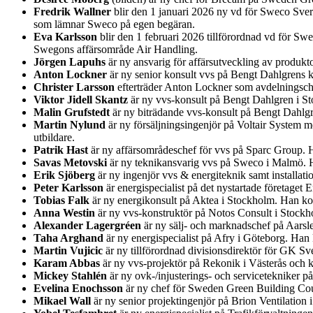
Fredrik Wallner
blir den 1 januari 2026 ny vd för Sweco Sver
som lämnar Sweco på egen begäran.
Eva Karlsson
blir den 1 februari 2026 tillförordnad vd för Sw
Swegons affärsområde Air Handling.
Jörgen Lapuhs
är ny ansvarig för affärsutveckling av produk
Anton Lockner
är ny senior konsult vvs på Bengt Dahlgrens k
Christer Larsson
efterträder Anton Lockner som avdelningsche
Viktor Jidell Skantz
är ny vvs-konsult på Bengt Dahlgren i S
Malin Grufstedt
är ny biträdande vvs-konsult på Bengt Dahlg
Martin Nylund
är ny försäljningsingenjör på Voltair System 
utbildare.
Patrik Hast
är ny affärsområdeschef för vvs på Sparc Group. 
Savas Metovski
är ny teknikansvarig vvs på Sweco i Malmö. H
Erik Sjöberg
är ny ingenjör vvs & energiteknik samt installa
Peter Karlsson
är energispecialist på det nystartade företage
Tobias Falk
är ny energikonsult på Aktea i Stockholm. Han ko
Anna Westin
är ny vvs-konstruktör på Notos Consult i Stockh
Alexander Lagergréen
är ny sälj- och marknadschef på Aarsl
Taha Arghand
är ny energispecialist på Afry i Göteborg. Ha
Martin Vujicic
är ny tillförordnad divisionsdirektör för GK Sv
Karam Abbas
är ny vvs-projektör på Rekonik i Västerås och 
Mickey Stahlén
är ny ovk-/injusterings- och servicetekniker 
Evelina Enochsson
är ny chef för Sweden Green Building Coun
Mikael Wall
är ny senior projektingenjör på Brion Ventilatio