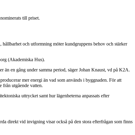
ominerats till priset.
on, hållbarhet och utformning möter kundgruppens behov och stärker
eborg (Akademiska Hus).
ats mer än en gång under samma period, säger Johan Knaust, vd på K2A.
sis producerar mer energi än vad som används i byggnaden. För att
e från utgående vatten.
tektoniska uttrycket samt hur lägenheterna anpassats efter
hyrda direkt vid invigning visar också på den stora efterfrågan som finns