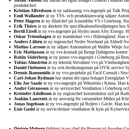
Stefan Nilsson
har startat det egna bolaget Celikon i Malmö d
produktchef.
Kristian Alfredsson
är ny sakkunnig vvs-ingenjör på Talk Pro
Emil Wallander
är ny TSS- och produktansvarig säljare Auto
Peter Hagren
är ny filialchef på Assemblin VS i Göteborg. H
Erik Thörn
är ny direktör för specifikationsförsäljningen ho
Bertil Eirell
är ny vvs-ingenjör på Hydro inom Afry Energy. Han
Oskar Trönnhagen
är ny teamledare vvs i Hälsingland. Han va
Anders Lithén
är ny regionchef Nedre Norrland på Ahlsell Sver
Mattias Larsson
är ny säljare Automation på Malthe Winje Au
Eric Mattiasson
är ny vvs-konsult på Bengt Dahlgrens kontor i
Robin Söderberg
är ny junior vvs-ingenjör i Göteborg på Be
Tobias Almström
är ny teknisk förvaltare vvs på Västfastighet
Daniel Onttonen
är ny ovk-besikningsman på OVK-service Syd
Dennis Ikonomidis
är ny vvs-projektör på Facil Consult i St
Carl-Johan Rydman
har startat det egna bolaget Energiplan 
Elio Joe Saade
är ny vvs-ingenjör på Wikström i Kinna. Han k
André Göransson
är ny servicechef Ventilation i Göteborg o
Kristofer Adolfsson
är ny regionchef konstruktion syd på Rad
Joakim Laurentz
är ny ansvarig för varumärket Midea på Kl
Jonas Ingelsson
är ny vvs-ingenjör på Rejlers i Gävle. Han k
Enis Gashi
är ny serviceledare ventilation & kyla på Kylservic
Désirée Moberg
(bilden) är ny chef för Breeam på Sweden Gre