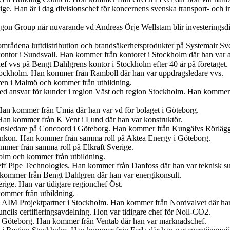
ige. Han är i dag divisionschef för koncernens svenska transport- och
egon Group när nuvarande vd Andreas Örje Wellstam blir investeringsdi
tområdena luftdistribution och brandsäkerhetsprodukter på Systemair Sv
ontor i Sundsvall. Han kommer från kontoret i Stockholm där han var 
f vvs på Bengt Dahlgrens kontor i Stockholm efter 40 år på företaget.
tockholm. Han kommer från Ramboll där han var uppdragsledare vvs.
ren i Malmö och kommer från utbildning.
med ansvar för kunder i region Väst och region Stockholm. Han kommer
Han kommer från Umia där han var vd för bolaget i Göteborg.
an kommer från K Vent i Lund där han var konstruktör.
tionsledare på Concoord i Göteborg. Han kommer från Kungälvs Rörlägge
t Enkon. Han kommer från samma roll på Aktea Energy i Göteborg.
mmer från samma roll på Elkraft Sverige.
olm och kommer från utbildning.
eff Pipe Technologies. Han kommer från Danfoss där han var teknisk s
n kommer från Bengt Dahlgren där han var energikonsult.
erige. Han var tidigare regionchef Öst.
kommer från utbildning.
på AIM Projektpartner i Stockholm. Han kommer från Nordvalvet där han
cils certifieringsavdelning. Hon var tidigare chef för Noll-CO2.
n i Göteborg. Han kommer från Ventab där han var marknadschef.