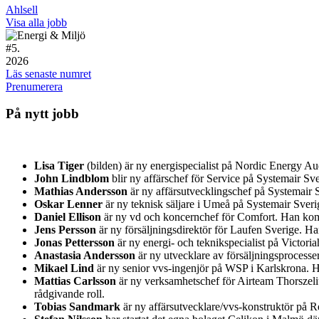
Ahlsell
Visa alla jobb
#
5.
2026
Läs senaste numret
Prenumerera
På nytt jobb
Lisa Tiger
(bilden) är ny energispecialist på Nordic Energy A
John Lindblom
blir ny affärschef för Service på Systemair 
Mathias Andersson
är ny affärsutvecklingschef på Systemair S
Oskar Lenner
är ny teknisk säljare i Umeå på Systemair Sver
Daniel Ellison
är ny vd och koncernchef för Comfort. Han kom
Jens Persson
är ny försäljningsdirektör för Laufen Sverige. H
Jonas Pettersson
är ny energi- och teknikspecialist på Victor
Anastasia Andersson
är ny utvecklare av försäljningsprocess
Mikael Lind
är ny senior vvs-ingenjör på WSP i Karlskrona.
Mattias Carlsson
är ny verksamhetschef för Airteam Thorszeliu
rådgivande roll.
Tobias Sandmark
är ny affärsutvecklare/vvs-konstruktör på Re