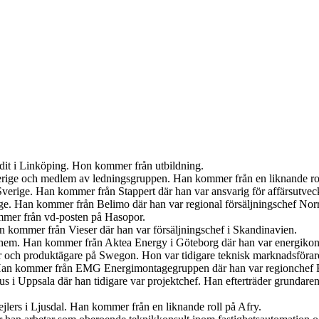
udit i Linköping. Hon kommer från utbildning.
Sverige och medlem av ledningsgruppen. Han kommer från en liknande r
verige. Han kommer från Stappert där han var ansvarig för affärsutveck
ige. Han kommer från Belimo där han var regional försäljningschef Norr
mer från vd-posten på Hasopor.
an kommer från Vieser där han var försäljningschef i Skandinavien.
iahem. Han kommer från Aktea Energy i Göteborg där han var energikon
er och produktägare på Swegon. Hon var tidigare teknisk marknadsförar
 Han kommer från EMG Energimontagegruppen där han var regionchef 
s i Uppsala där han tidigare var projektchef. Han efterträder grundar
jlers i Ljusdal. Han kommer från en liknande roll på Afry.