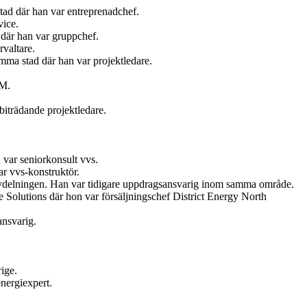
tad där han var entreprenadchef.
vice.
där han var gruppchef.
valtare.
ma stad där han var projektledare.
AM.
iträdande projektledare.
var seniorkonsult vvs.
r vvs-konstruktör.
vdelningen. Han var tidigare uppdragsansvarig inom samma område.
Solutions där hon var försäljningschef District Energy North
ansvarig.
ige.
nergiexpert.