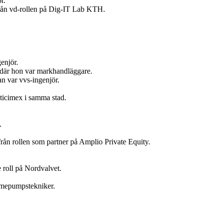
r.
 från vd-rollen på Dig-IT Lab KTH.
enjör.
t där hon var markhandläggare.
n var vvs-ingenjör.
ticimex i samma stad.
.
ån rollen som partner på Amplio Private Equity.
 roll på Nordvalvet.
ärmepumpstekniker.