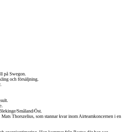
oll på Swegon.
ling och försäljning.
.
sult.
e.
Blekinge/Småland/Öst.
en Mats Thorszelius, som stannar kvar inom Airteamkoncernen i en