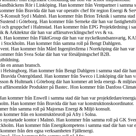
för Sandbäckens Rör i Linköping. Han kommer från Ventpartner i samma s
ommer från Bravida där han var operativ chef för region Energi & Ser
VS-Konsult Syd i Malmö. Han kommer från Brion Teknik i samma stad 
 Sustend i Göteborg. Han kommer från Serneke där han var fastighetsför
yd och gruppchef i Halmstad. Han kommer från EPG Projektledning i sam
 & Arkitektur där han var affärsutvecklingschef vvs & va.
kt. Han kommer från FläktGroup där han var nyckelkundsansvarig, K
å i Stockholm. Han kommer från samma roll på Bengt Dahlgren.
nvent. Han kommer från Mård Ingenjörsfirma i Norrköping där han var b
kommer från Svea Solar där han var försäljningschef B2B.
tbildning.
ån en annan bransch.
 i Helsingborg. Han kommer från Bengt Dahlgren i samma stad där han 
på Bravida Östergötland. Han kommer från Sweco i Linköping där han va
sson & Hultmark i Göteborg där han kommer att leda energi- & miljöa
m affärsområde Produkter på Bastec. Hon kommer från Danfoss Climate 
an kommer från Enwell i samma stad där han var projektledare/energi
holm. Han kommer från Bravida där han var konstruktionskoordinator.
mer från samma roll på Majornas Energi & Miljö konsult.
n kommer från en konstruktörsroll på Afry i Solna.
ns nystartade kontor i Malmö. Han kommer från samma roll på GK Sver
ockholm. Han kommer från Energikompetens i samma stad där han var e
 kommer från den egna verksamheten Fjällenergi.