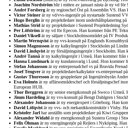
Joachim Nordström
blir i mitten av januari nästa år ny vd 
André Forsberg
är ny regionchef Öst på Assemblin VS. Han k
Victor Steiner
är ny vd/vvs-ingenjör på nystartade Sustend V
Hugo Berglin
är ny projektledare inom underhållsplanering på
Mathias Strid
är ny projektledare i Sustend Projektledning S
Per Löfström
är ny vd för Epecon. Han kommer från PE Teknik
Daniel Viksell
är ny säljare i Stockholmsområdet på IV Produ
Martin Wernqvist
är ny vvs-konsult på Englunds Konsultbyr
Simon Magnusson
är ny kalkylingenjör i Stockholm på Lindi
David Lindqvist
är ny försäljningsingenjör i Stockholm. Han 
André Tannå
är ny kalkylingenjör i Umeå. Han kommer från u
Hanna Lundmark
är ny kundansvarig i Lund. Hon kommer fr
Stefan Johansson
är ny entreprenadchef vs på Bravida Prenad
Josef Tengver
är ny projektledare/kalkylator vs-entreprenad 
Gustav Thuresson
är ny gruppledare på Ingenjörsbyrån Ander
Eva Holmén
är ny affärsområdeschef och försäljningschef ino
European HUB.
Thor Berggren
är ny senior energikonsult på Sweco i Umeå. H
Jimm Hardeling
är ny vvs-konsult på Bengt Dahlgren i Stock
Alexander Johansson
är ny energiexpert i Göteborg. Han kom
David Löfqvist
är ny vvs- och mekanikkonstruktör i Visby. Ha
Kristofer Jarl
har anställts som projektledare på Kiwi Gruppe
Alexander Widahl
är ny energikonsult på Sustera Group i St
Felix Öhman
är ny energiingenjör på Rejlers i Nyköping. Han