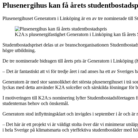
Plusenergihus kan få årets studentbostadsp
Plusenergihuset Generatorn i Linköping är en av tre nominerade till Stu
K2A:s plusenergifastighet Generatorn i Linköping kan få årets
Studentbostadspriset delas ut av branschorganisationen Studentbostad
högre utbildning.
De tre nominerade bidragen till årets pris är Generatorn i Linköp
– Det är fantastiskt att vi för tredje året i rad anses ha ett av Sve
Generatorn är med stor sannolikhet det största plusenergihuset i trä s
lyckas med detta använder K2A solceller och särskilda lösningar för 
I motiveringen till K2A:s nominering lyfter Studentbostadsföretagen f
studenternas behov och önskemål.
Generatorn stod inflyttningsklart och invigdes i september i år och är re
– Det här är ett projekt vi är väldigt stolta över där vi minimerar utsl
i hela Sverige på klimatsmarta och yteffektiva studentbostäder med hö