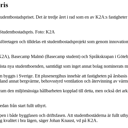
ris
dentbostadspriset. Det är tredje året i rad som en av K2A:s fastigheter n
 Studentbostadspris. Foto: K2A
sföretagen och tilldelas ett studentbostadsprojekt som genom innovati
ing (K2A), Basecamp Malmö (Basecamp student) och Språkskrapan i Göt
riges bästa nya studentboenden, samtidigt som inget annat bolag nominer
om byggts i Sverige. Ett plusenergihus innebär att fastigheten på årsba
bland annat bergvärme, behovsstyrd ventilation och återvinning av värm
ram den miljömässiga hållbarheten kopplad till detta, men också det arki
dan från start fullt uthyrt.
äppen i både byggfasen och driftsfasen. Att studentbostäderna är fullt ut
g kvalitet i bra lägen, säger Johan Knaust, vd på K2A.