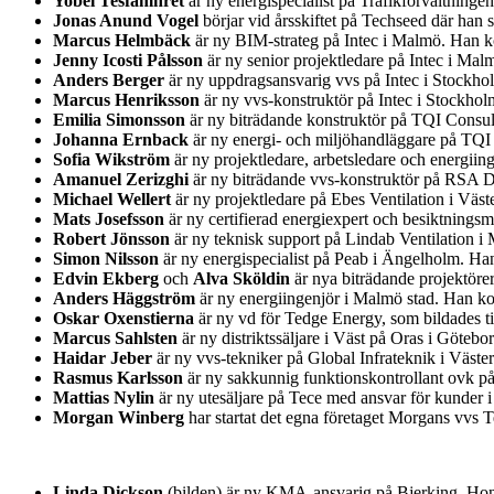
Yobel Tesfamhret
är ny energispecialist på Trafikförvaltning
Jonas Anund Vogel
börjar vid årsskiftet på Techseed där han
Marcus Helmbäck
är ny BIM-strateg på Intec i Malmö. Han ko
Jenny Icosti Pålsson
är ny senior projektledare på Intec i Ma
Anders Berger
är ny uppdragsansvarig vvs på Intec i Stockh
Marcus Henriksson
är ny vvs-konstruktör på Intec i Stockho
Emilia Simonsson
är ny biträdande konstruktör på TQI Consul
Johanna Ernback
är ny energi- och miljöhandläggare på TQI
Sofia Wikström
är ny projektledare, arbetsledare och energii
Amanuel Zerizghi
är ny biträdande vvs-konstruktör på RSA D
Michael Wellert
är ny projektledare på Ebes Ventilation i Väs
Mats Josefsson
är ny certifierad energiexpert och besiktnin
Robert Jönsson
är ny teknisk support på Lindab Ventilation i
Simon Nilsson
är ny energispecialist på Peab i Ängelholm. H
Edvin Ekberg
och
Alva Sköldin
är nya biträdande projektöre
Anders Häggström
är ny energiingenjör i Malmö stad. Han ko
Oskar Oxenstierna
är ny vd för Tedge Energy, som bildades t
Marcus Sahlsten
är ny distriktssäljare i Väst på Oras i Göteb
Haidar Jeber
är ny vvs-tekniker på Global Infrateknik i Väst
Rasmus Karlsson
är ny sakkunnig funktionskontrollant ovk på
Mattias Nylin
är ny utesäljare på Tece med ansvar för kunder 
Morgan Winberg
har startat det egna företaget Morgans vvs
Linda Dickson
(bilden) är ny KMA-ansvarig på Bjerking. Hon 