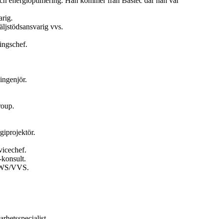
och energioptimering. Han kommer från Bastec där han var
rig.
ljstödsansvarig vvs.
ingschef.
ingenjör.
roup.
giprojektör.
vicechef.
konsult.
 HWS/VVS.
hetsspecialist.