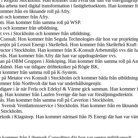
en i Region Stockholm. Han kommer från Ferla där han var energiingenjö
 ska arbeta med digital transformation i fastighetssektorn. Han kommer
mmer från en liknande roll på Afry.
lmö och kommer från Afry.
olm. Han kommer från samma roll på WSP.
lm och kommer från utbildning.
t vvs i Stockholm och kommer från utbildning.
 Consult. Hon kommer från Segula Technologies där hon var projekting
ngenjör på Leosol Energi i Skellefteå. Hon kommer från Skellefteå Kraf
uctor i Stockholm. Han kommer från K-Konsult Arbetsmiljö vvs där ha
terås. Han kommer från Afry där han var uppdragsledare vvs.
gsman på OBM Gruppen i Jönköping. Han kommer från samma roll på An
 Malmö. Han var tidigare drifttekniker på Rögle BK.
an kommer från samma roll på K-System.
r på Metator vvs Konsult i Stockholm och kommer båda från utbildning
mmer från Northvolt där han var underhållsingenjör.
idigare i år när Ferla och Edekyl & Värme gick samman. Han kommer fr
org. Han kommer från Laufen Sverige där han var försäljningsdirektör.
erås. Han kommer från samma roll på Caverion i Stockholm.
 Svensk Ventilationsservice i Stockholm. Han kommer från en liknande
i Stockholm.
 Teknik i Klagstorp. Han kommer närmast från JS Energi där han var v
kommer från Liljemark Consulting där hon var senior miljökonsult.