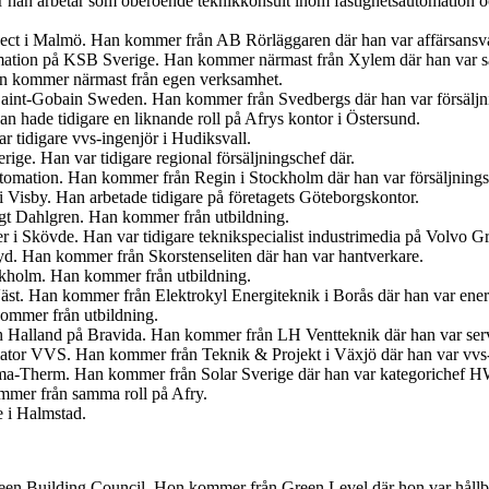
är han arbetar som oberoende teknikkonsult inom fastighetsautomation 
ject i Malmö. Han kommer från AB Rörläggaren där han var affärsansva
mation på KSB Sverige. Han kommer närmast från Xylem där han var sä
an kommer närmast från egen verksamhet.
s Saint-Gobain Sweden. Han kommer från Svedbergs där han var försäljn
 hade tidigare en liknande roll på Afrys kontor i Östersund.
r tidigare vvs-ingenjör i Hudiksvall.
ige. Han var tidigare regional försäljningschef där.
tomation. Han kommer från Regin i Stockholm där han var försäljnings
 Visby. Han arbetade tidigare på företagets Göteborgskontor.
ngt Dahlgren. Han kommer från utbildning.
er i Skövde. Han var tidigare teknikspecialist industrimedia på Volvo G
. Han kommer från Skorstenseliten där han var hantverkare.
ockholm. Han kommer från utbildning.
Väst. Han kommer från Elektrokyl Energiteknik i Borås där han var ener
ommer från utbildning.
ch Halland på Bravida. Han kommer från LH Ventteknik där han var ser
iator VVS. Han kommer från Teknik & Projekt i Växjö där han var vvs-
ima-Therm. Han kommer från Solar Sverige där han var kategorichef
ommer från samma roll på Afry.
e i Halmstad.
en Building Council. Hon kommer från Green Level där hon var hållbar