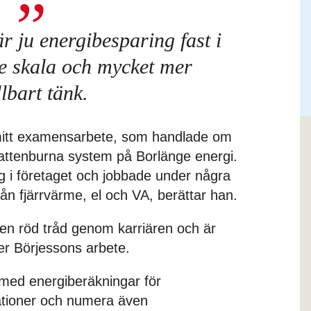
r ju energibesparing fast i
re skala och mycket mer
lbart tänk.
a mitt examensarbete, som handlade om
l vattenburna system på Borlänge energi.
ing i företaget och jobbade under några
n fjärrvärme, el och VA, berättar han.
en röd tråd genom karriären och är
ter Börjessons arbete.
 med energiberäkningar för
ationer och numera även