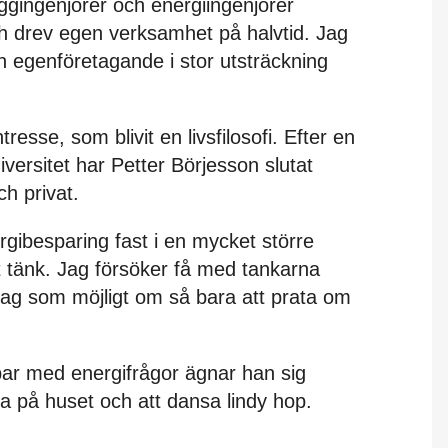
ggingenjörer och energiingenjörer
ch drev egen verksamhet på halvtid. Jag
h egenföretagande i stor utsträckning
tresse, som blivit en livsfilosofi. Efter en
versitet har Petter Börjesson slutat
ch privat.
rgibesparing fast i en mycket större
t tänk. Jag försöker få med tankarna
ag som möjligt om så bara att prata om
bar med energifrågor ägnar han sig
ga på huset och att dansa lindy hop.