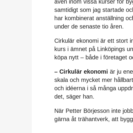
även inom vissa kurser för by
samtidigt som jag startade o
har kombinerat anställning oc
under de senaste tio åren.
Cirkulär ekonomi är ett stort in
kurs i ämnet på Linköpings uni
köpa nytt – både i företaget o
– Cirkulär ekonomi
är ju ene
skala och mycket mer hållbar
och idéerna i så många uppdr
det, säger han.
När Petter Börjesson inte job
gärna åt trähantverk, att byg