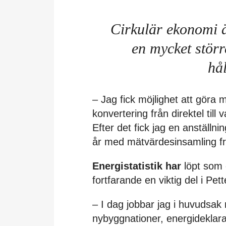
Cirkulär ekonomi ä
en mycket stör
hål
– Jag fick möjlighet att gör
konvertering från direktel til
Efter det fick jag en anställn
år med mätvärdesinsamling frå
Energistatistik har
löpt som 
fortfarande en viktig del i Pet
– I dag jobbar jag i huvudsak
nybyggnationer, energideklar