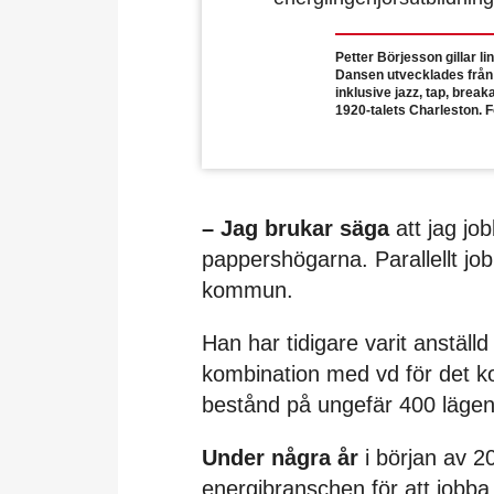
Petter Börjesson gillar li
Dansen utvecklades från 
inklusive jazz, tap, brea
1920-talets Charleston. 
– Jag brukar säga
att jag jo
pappershögarna. Parallellt jo
kommun.
Han har tidigare varit anstäl
kombination med vd för det 
bestånd på ungefär 400 lägen
Under några år
i början av 20
energibranschen för att jobba