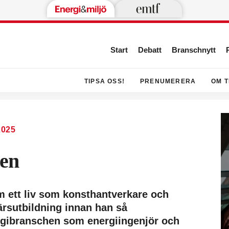
Start
Debatt
Branschnytt
TIPSA OSS!
PRENUMERERA
OM T
2025
ten
 ett liv som konsthantverkare och
ärsutbildning innan han så
gibranschen som energiingenjör och