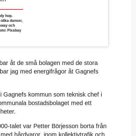
ndy hop.
olika danser,
kaway och
Foto: Pixabay
bbar åt de små bolagen med de stora
bbar jag med energifrågor åt Gagnefs
ld i Gagnefs kommun som teknisk chef i
kommunala bostadsbolaget med ett
heter.
00-talet var Petter Börjesson borta från
 med hårdvaror, inom kollektivtrafik och