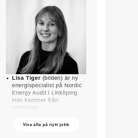
Lisa Tiger
(bilden) är ny
energispecialist på Nordic
Energy Audit i Linköping.
Hon kommer från
utbildning.
John Lindblom
blir ny
affärschef för Service på
Visa alla på nytt jobb
Systemair Sverige och
medlem av