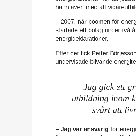
hann även med att vidareutbi
– 2007, när boomen för energ
startade ett bolag under två 
energideklarationer.
Efter det fick Petter Börjess
undervisade blivande energit
Jag gick ett 
utbildning inom 
svårt att li
– Jag var ansvarig
för energ