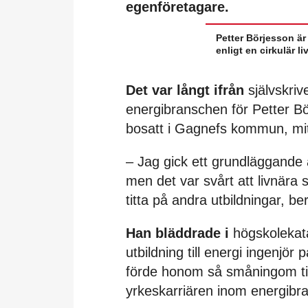
egenföretagare.
Petter Börjesson ä
enligt en cirkulär li
Det var långt ifrån
självskriv
energibranschen för Petter 
bosatt i Gagnefs kommun, mit
– Jag gick ett grundläggande 
men det var svårt att livnära 
titta på andra utbildningar, be
Han bläddrade i
högskolekatal
utbildning till energi ingenj
förde honom så småningom til
yrkeskarriären inom energibr