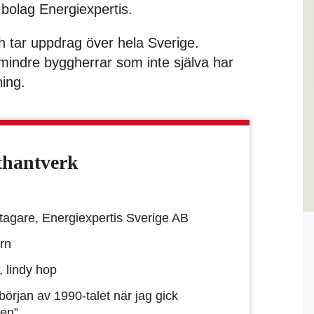
t bolag Energiexpertis.
h tar uppdrag över hela Sverige.
 mindre byggherrar som inte själva har
ing.
thantverk
tagare, Energiexpertis Sverige AB
rn
, lindy hop
rjan av 1990-talet när jag gick
gen”