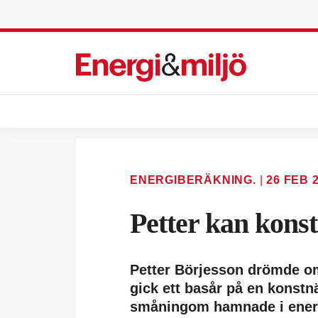
ENERGIBERÄKNING.
|
26 FEB 
Petter kan kons
Petter Börjesson drömde om
gick ett basår på en konstn
småningom hamnade i ener