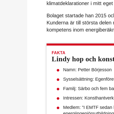
klimatdeklarationer i mitt ege
Bolaget startade han 2015 oc
Kunderna är till största delen
kompetens inom energiberäkn
FAKTA
Lindy hop och kons
Namn: Petter Börjesson
Sysselsättning: Egenföre
Familj: Särbo och fem ba
Intressen: Konsthantverk
Medlem: ”I EMTF sedan bö
energiingenjörsutbildnin