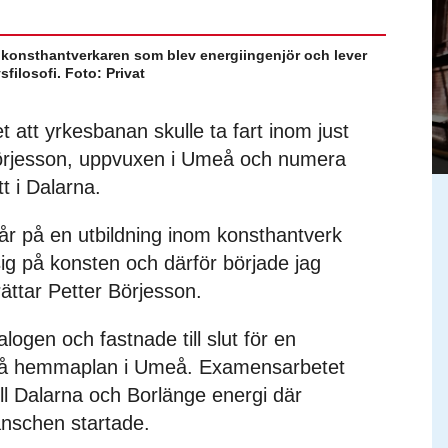
r konsthantverkaren som blev energiingenjör och lever
vsfilosofi. Foto: Privat
et att yrkesbanan skulle ta fart inom just
Börjesson, uppvuxen i Umeå och numera
t i Dalarna.
år på en utbildning inom konsthantverk
sig på konsten och därför började jag
rättar Petter Börjesson.
ogen och fastnade till slut för en
ör på hemmaplan i Umeå. Examensarbetet
l Dalarna och Borlänge energi där
anschen startade.