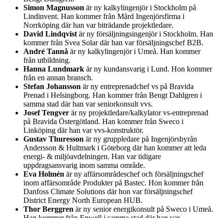
Simon Magnusson
är ny kalkylingenjör i Stockholm på
Lindinvent. Han kommer från Mård Ingenjörsfirma i
Norrköping där han var biträdande projektledare.
David Lindqvist
är ny försäljningsingenjör i Stockholm. Han
kommer från Svea Solar där han var försäljningschef B2B.
André Tannå
är ny kalkylingenjör i Umeå. Han kommer
från utbildning.
Hanna Lundmark
är ny kundansvarig i Lund. Hon kommer
från en annan bransch.
Stefan Johansson
är ny entreprenadchef vs på Bravida
Prenad i Helsingborg. Han kommer från Bengt Dahlgren i
samma stad där han var seniorkonsult vvs.
Josef Tengver
är ny projektledare/kalkylator vs-entreprenad
på Bravida Östergötland. Han kommer från Sweco i
Linköping där han var vvs-konstruktör.
Gustav Thuresson
är ny gruppledare på Ingenjörsbyrån
Andersson & Hultmark i Göteborg där han kommer att leda
energi- & miljöavdelningen. Han var tidigare
uppdragsansvarig inom samma område.
Eva Holmén
är ny affärsområdeschef och försäljningschef
inom affärsområde Produkter på Bastec. Hon kommer från
Danfoss Climate Solutions där hon var försäljningschef
District Energy North European HUB.
Thor Berggren
är ny senior energikonsult på Sweco i Umeå.
Han kommer från Enwell i samma stad där han var