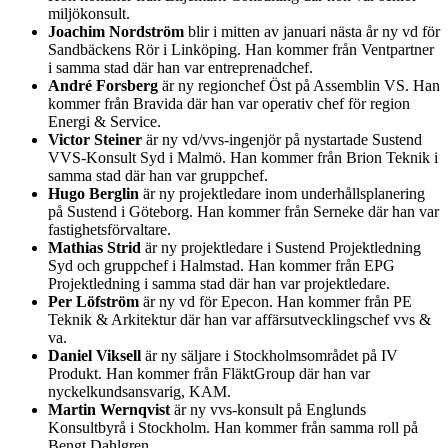
miljökonsult.
Joachim Nordström
blir i mitten av januari nästa år ny vd för
Sandbäckens Rör i Linköping. Han kommer från Ventpartner
i samma stad där han var entreprenadchef.
André Forsberg
är ny regionchef Öst på Assemblin VS. Han
kommer från Bravida där han var operativ chef för region
Energi & Service.
Victor Steiner
är ny vd/vvs-ingenjör på nystartade Sustend
VVS-Konsult Syd i Malmö. Han kommer från Brion Teknik i
samma stad där han var gruppchef.
Hugo Berglin
är ny projektledare inom underhållsplanering
på Sustend i Göteborg. Han kommer från Serneke där han var
fastighetsförvaltare.
Mathias Strid
är ny projektledare i Sustend Projektledning
Syd och gruppchef i Halmstad. Han kommer från EPG
Projektledning i samma stad där han var projektledare.
Per Löfström
är ny vd för Epecon. Han kommer från PE
Teknik & Arkitektur där han var affärsutvecklingschef vvs &
va.
Daniel Viksell
är ny säljare i Stockholmsområdet på IV
Produkt. Han kommer från FläktGroup där han var
nyckelkundsansvarig, KAM.
Martin Wernqvist
är ny vvs-konsult på Englunds
Konsultbyrå i Stockholm. Han kommer från samma roll på
Bengt Dahlgren.