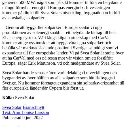
generera 500 MW, något som på sikt kommer tillföra en betydande
mängd förnybar energi till Europas energimix. Investeringen
kommer gå direkt till Svea Solars utveckling, byggnation och drift
av storskaliga solparker.
– Genom att bygga fler solparker i Europa skalar vi upp
produktionen av solenergi snabbt – ett betydande bidrag till hela
EU:s energisystem. Vårt långsiktiga partnerskap med CarVal
kommer att ge oss muskler att bygga våra egna solparker och
behålla vår marknadsledande position i Sverige, samtidigt som vi
expanderar till fler europeiska länder. Vi på Svea Solar är stolta över
att ha CarVal med oss på resan mot vår vision om ett fossilfritt
Europa, säger Erik Martinson, vd och medgrundare av Svea Solar.
Svea Solar har de senaste åren varit delaktiga i utvecklingen och
byggandet av över hälften av alla solparker som hittills byggts i
Sverige. Nu kommer företaget expandera sin solparksverksamhet till
fler europeiska länder där Cypern blir först ut.
Källa:
Svea Solar
Svea Solar
Branschnytt
Text:
Ann-Louise Larsson
Publicerad 9 juni 2022