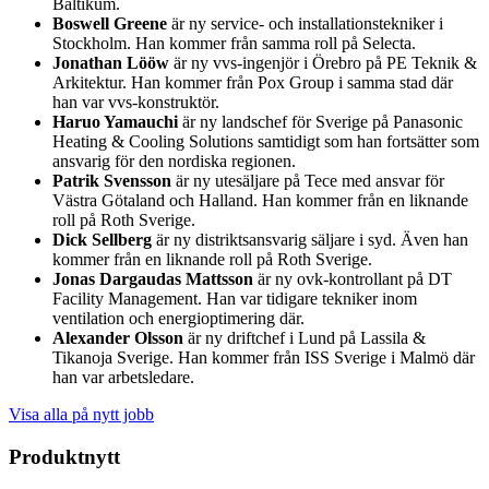
Baltikum.
Boswell Greene
är ny service- och installationstekniker i
Stockholm. Han kommer från samma roll på Selecta.
Jonathan Lööw
är ny vvs-ingenjör i Örebro på PE Teknik &
Arkitektur. Han kommer från Pox Group i samma stad där
han var vvs-konstruktör.
Haruo Yamauchi
är ny landschef för Sverige på Panasonic
Heating & Cooling Solutions samtidigt som han fortsätter som
ansvarig för den nordiska regionen.
Patrik Svensson
är ny utesäljare på Tece med ansvar för
Västra Götaland och Halland. Han kommer från en liknande
roll på Roth Sverige.
Dick Sellberg
är ny distriktsansvarig säljare i syd. Även han
kommer från en liknande roll på Roth Sverige.
Jonas Dargaudas Mattsson
är ny ovk-kontrollant på DT
Facility Management. Han var tidigare tekniker inom
ventilation och energioptimering där.
Alexander Olsson
är ny driftchef i Lund på Lassila &
Tikanoja Sverige. Han kommer från ISS Sverige i Malmö där
han var arbetsledare.
Visa alla på nytt jobb
Produktnytt