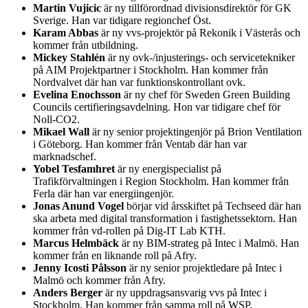
Martin Vujicic
är ny tillförordnad divisionsdirektör för GK
Sverige. Han var tidigare regionchef Öst.
Karam Abbas
är ny vvs-projektör på Rekonik i Västerås och
kommer från utbildning.
Mickey Stahlén
är ny ovk-/injusterings- och servicetekniker
på AIM Projektpartner i Stockholm. Han kommer från
Nordvalvet där han var funktionskontrollant ovk.
Evelina Enochsson
är ny chef för Sweden Green Building
Councils certifieringsavdelning. Hon var tidigare chef för
Noll-CO2.
Mikael Wall
är ny senior projektingenjör på Brion Ventilation
i Göteborg. Han kommer från Ventab där han var
marknadschef.
Yobel Tesfamhret
är ny energispecialist på
Trafikförvaltningen i Region Stockholm. Han kommer från
Ferla där han var energiingenjör.
Jonas Anund Vogel
börjar vid årsskiftet på Techseed där han
ska arbeta med digital transformation i fastighetssektorn. Han
kommer från vd-rollen på Dig-IT Lab KTH.
Marcus Helmbäck
är ny BIM-strateg på Intec i Malmö. Han
kommer från en liknande roll på Afry.
Jenny Icosti Pålsson
är ny senior projektledare på Intec i
Malmö och kommer från Afry.
Anders Berger
är ny uppdragsansvarig vvs på Intec i
Stockholm. Han kommer från samma roll på WSP.