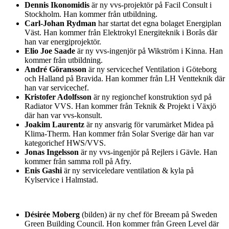
Dennis Ikonomidis
är ny vvs-projektör på Facil Consult i
Stockholm. Han kommer från utbildning.
Carl-Johan Rydman
har startat det egna bolaget Energiplan
Väst. Han kommer från Elektrokyl Energiteknik i Borås där
han var energiprojektör.
Elio Joe Saade
är ny vvs-ingenjör på Wikström i Kinna. Han
kommer från utbildning.
André Göransson
är ny servicechef Ventilation i Göteborg
och Halland på Bravida. Han kommer från LH Ventteknik där
han var servicechef.
Kristofer Adolfsson
är ny regionchef konstruktion syd på
Radiator VVS. Han kommer från Teknik & Projekt i Växjö
där han var vvs-konsult.
Joakim Laurentz
är ny ansvarig för varumärket Midea på
Klima-Therm. Han kommer från Solar Sverige där han var
kategorichef HWS/VVS.
Jonas Ingelsson
är ny vvs-ingenjör på Rejlers i Gävle. Han
kommer från samma roll på Afry.
Enis Gashi
är ny serviceledare ventilation & kyla på
Kylservice i Halmstad.
Désirée Moberg
(bilden) är ny chef för Breeam på Sweden
Green Building Council. Hon kommer från Green Level där