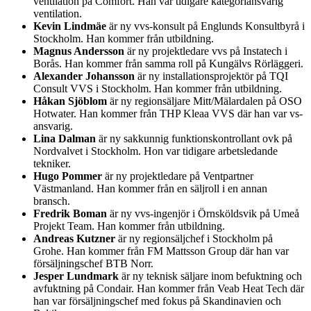
ventilation på Comfort. Han var tidigare kategoriansvarig
ventilation.
Kevin Lindmäe
är ny vvs-konsult på Englunds Konsultbyrå i
Stockholm. Han kommer från utbildning.
Magnus Andersson
är ny projektledare vvs på Instatech i
Borås. Han kommer från samma roll på Kungälvs Rörläggeri.
Alexander Johansson
är ny installationsprojektör på TQI
Consult VVS i Stockholm. Han kommer från utbildning.
Håkan Sjöblom
är ny regionsäljare Mitt/Mälardalen på OSO
Hotwater. Han kommer från THP Kleaa VVS där han var vs-
ansvarig.
Lina Dalman
är ny sakkunnig funktionskontrollant ovk på
Nordvalvet i Stockholm. Hon var tidigare arbetsledande
tekniker.
Hugo Pommer
är ny projektledare på Ventpartner
Västmanland. Han kommer från en säljroll i en annan
bransch.
Fredrik Boman
är ny vvs-ingenjör i Örnsköldsvik på Umeå
Projekt Team. Han kommer från utbildning.
Andreas Kutzner
är ny regionsäljchef i Stockholm på
Grohe. Han kommer från FM Mattsson Group där han var
försäljningschef BTB Norr.
Jesper Lundmark
är ny teknisk säljare inom befuktning och
avfuktning på Condair. Han kommer från Veab Heat Tech där
han var försäljningschef med fokus på Skandinavien och