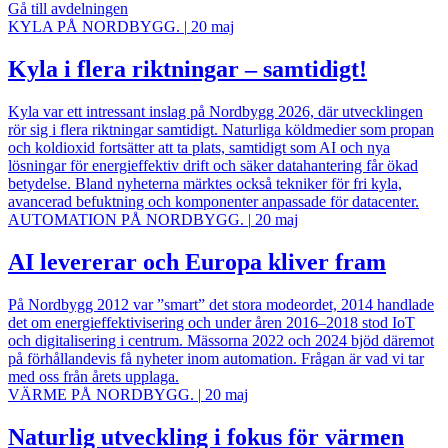
Gå till avdelningen
KYLA PÅ NORDBYGG.
|
20 maj
Kyla i flera riktningar – samtidigt!
Kyla var ett intressant inslag på Nordbygg 2026, där utvecklingen
rör sig i flera riktningar samtidigt. Naturliga köldmedier som propan
och koldioxid fortsätter att ta plats, samtidigt som AI och nya
lösningar för energieffektiv drift och säker datahantering får ökad
betydelse. Bland nyheterna märktes också tekniker för fri kyla,
avancerad befuktning och komponenter anpassade för datacenter.
AUTOMATION PÅ NORDBYGG.
|
20 maj
AI levererar och Europa kliver fram
På Nordbygg 2012 var ”smart” det stora modeordet, 2014 handlade
det om energieffektivisering och under åren 2016–2018 stod IoT
och digitalisering i centrum. Mässorna 2022 och 2024 bjöd däremot
på förhållandevis få nyheter inom automation. Frågan är vad vi tar
med oss från årets upplaga.
VÄRME PÅ NORDBYGG.
|
20 maj
Naturlig utveckling i fokus för värmen