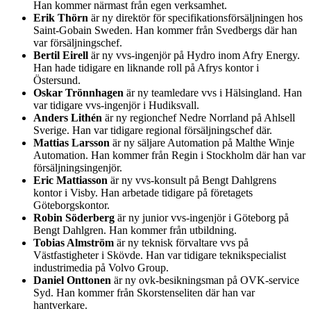
Han kommer närmast från egen verksamhet.
Erik Thörn
är ny direktör för specifikationsförsäljningen hos
Saint-Gobain Sweden. Han kommer från Svedbergs där han
var försäljningschef.
Bertil Eirell
är ny vvs-ingenjör på Hydro inom Afry Energy.
Han hade tidigare en liknande roll på Afrys kontor i
Östersund.
Oskar Trönnhagen
är ny teamledare vvs i Hälsingland. Han
var tidigare vvs-ingenjör i Hudiksvall.
Anders Lithén
är ny regionchef Nedre Norrland på Ahlsell
Sverige. Han var tidigare regional försäljningschef där.
Mattias Larsson
är ny säljare Automation på Malthe Winje
Automation. Han kommer från Regin i Stockholm där han var
försäljningsingenjör.
Eric Mattiasson
är ny vvs-konsult på Bengt Dahlgrens
kontor i Visby. Han arbetade tidigare på företagets
Göteborgskontor.
Robin Söderberg
är ny junior vvs-ingenjör i Göteborg på
Bengt Dahlgren. Han kommer från utbildning.
Tobias Almström
är ny teknisk förvaltare vvs på
Västfastigheter i Skövde. Han var tidigare teknikspecialist
industrimedia på Volvo Group.
Daniel Onttonen
är ny ovk-besikningsman på OVK-service
Syd. Han kommer från Skorstenseliten där han var
hantverkare.