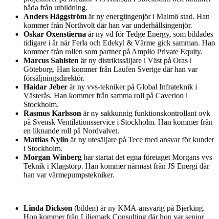
båda från utbildning.
Anders Häggström
är ny energiingenjör i Malmö stad. Han
kommer från Northvolt där han var underhållsingenjör.
Oskar Oxenstierna
är ny vd för Tedge Energy, som bildades
tidigare i år när Ferla och Edekyl & Värme gick samman. Han
kommer från rollen som partner på Amplio Private Equity.
Marcus Sahlsten
är ny distriktssäljare i Väst på Oras i
Göteborg. Han kommer från Laufen Sverige där han var
försäljningsdirektör.
Haidar Jeber
är ny vvs-tekniker på Global Infrateknik i
Västerås. Han kommer från samma roll på Caverion i
Stockholm.
Rasmus Karlsson
är ny sakkunnig funktionskontrollant ovk
på Svensk Ventilationsservice i Stockholm. Han kommer från
en liknande roll på Nordvalvet.
Mattias Nylin
är ny utesäljare på Tece med ansvar för kunder
i Stockholm.
Morgan Winberg
har startat det egna företaget Morgans vvs
Teknik i Klagstorp. Han kommer närmast från JS Energi där
han var värmepumpstekniker.
Linda Dickson
(bilden) är ny KMA-ansvarig på Bjerking.
Hon kommer från Liljemark Consulting där hon var senior