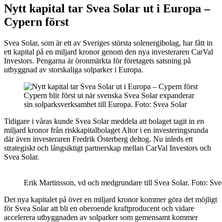
Nytt kapital tar Svea Solar ut i Europa –
Cypern först
Svea Solar, som är ett av Sveriges största solenergibolag, har fått in
ett kapital på en miljard kronor genom den nya investeraren CarVal
Investors. Pengarna är öronmärkta för företagets satsning på
utbyggnad av storskaliga solparker i Europa.
Cypern blir först ut när svenska Svea Solar expanderar
sin solparksverksamhet till Europa. Foto: Svea Solar
Tidigare i våras kunde Svea Solar meddela att bolaget tagit in en
miljard kronor från riskkapitalbolaget Altor i en investeringsrunda
där även investeraren Fredrik Österberg deltog. Nu inleds ett
strategiskt och långsiktigt partnerskap mellan CarVal Investors och
Svea Solar.
Erik Martinsson, vd och medgrundare till Svea Solar. Foto: Sve
Det nya kapitalet på över en miljard kronor kommer göra det möjligt
för Svea Solar att bli en oberoende kraftproducent och vidare
accelerera utbyggnaden av solparker som gemensamt kommer