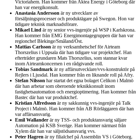
Victoriahem. Han kommer från Aktea Energy i Göteborg där
han var energikonsult.
Anastasia Andersson
är ny utvecklare av
försäljningsprocesser och produktägare på Swegon. Hon var
tidigare teknisk marknadsförare.
Mikael Lind
är ny senior vvs-ingenjör på WSP i Karlskrona.
Han kommer från EMG Energimontagegruppen där han var
regionchef Blekinge/Småland/Öst.
Mattias Carlsson
är ny verksamhetschef för Airteam
Thorszelius i Uppsala där han tidigare var projektchef. Han
efterträder grundaren Mats Thorszelius, som stannar kvar
inom Airteamkoncernen i en rådgivande roll.
Tobias Sandmark
är ny affärsutvecklare/vvs-konstruktör på
Rejlers i Ljusdal. Han kommer från en liknande roll på Afry.
Stefan Nilsson
har startat det egna bolaget Celikon i Malmö
där han arbetar som oberoende teknikkonsult inom
fastighetsautomation och energioptimering. Han kommer från
Bastec där han var produktchef.
Kristian Alfredsson
är ny sakkunnig vvs-ingenjör på Talk
Project i Malmö. Han kommer från AB Rörläggaren där han
var affärsansvarig.
Emil Wallander
är ny TSS- och produktansvarig säljare
Automation på KSB Sverige. Han kommer närmast från
Xylem där han var säljstödsansvarig vvs.
Peter Hagren
är ny filialchef på Assemblin VS i Göteborg.