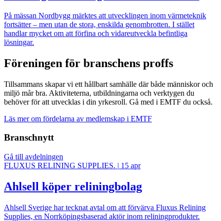
På mässan Nordbygg märktes att utvecklingen inom värmeteknik
fortsätter – men utan de stora, enskilda genombrotten. I stället
handlar mycket om att förfina och vidareutveckla befintliga
lösningar.
Föreningen för branschens proffs
Tillsammans skapar vi ett hållbart samhälle där både människor och
miljö mår bra. Aktiviteterna, utbildningarna och verktygen du
behöver för att utvecklas i din yrkesroll. Gå med i EMTF du också.
Läs mer om fördelarna av medlemskap i EMTF
Branschnytt
Gå till avdelningen
FLUXUS RELINING SUPPLIES.
|
15 apr
Ahlsell köper reliningbolag
Ahlsell Sverige har tecknat avtal om att förvärva Fluxus Relining
Supplies, en Norrköpingsbaserad aktör inom reliningprodukter.