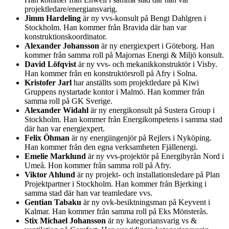
projektledare/energiansvarig.
Jimm Hardeling
är ny vvs-konsult på Bengt Dahlgren i
Stockholm. Han kommer från Bravida där han var
konstruktionskoordinator.
Alexander Johansson
är ny energiexpert i Göteborg. Han
kommer från samma roll på Majornas Energi & Miljö konsult.
David Löfqvist
är ny vvs- och mekanikkonstruktör i Visby.
Han kommer från en konstruktörsroll på Afry i Solna.
Kristofer Jarl
har anställts som projektledare på Kiwi
Gruppens nystartade kontor i Malmö. Han kommer från
samma roll på GK Sverige.
Alexander Widahl
är ny energikonsult på Sustera Group i
Stockholm. Han kommer från Energikompetens i samma stad
där han var energiexpert.
Felix Öhman
är ny energiingenjör på Rejlers i Nyköping.
Han kommer från den egna verksamheten Fjällenergi.
Emelie Marklund
är ny vvs-projektör på Energibyrån Nord i
Umeå. Hon kommer från samma roll på Afry.
Viktor Ahlund
är ny projekt- och installationsledare på Plan
Projektpartner i Stockholm. Han kommer från Bjerking i
samma stad där han var teamledare vvs.
Gentian Tabaku
är ny ovk-besiktningsman på Keyvent i
Kalmar. Han kommer från samma roll på Eks Mönsterås.
Stix Michael Johansson
är ny kategoriansvarig vs &