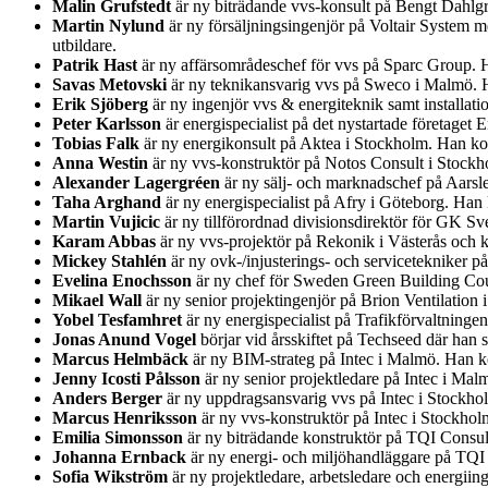
Malin Grufstedt
är ny biträdande vvs-konsult på Bengt Dahlg
Martin Nylund
är ny försäljningsingenjör på Voltair System 
utbildare.
Patrik Hast
är ny affärsområdeschef för vvs på Sparc Group. 
Savas Metovski
är ny teknikansvarig vvs på Sweco i Malmö. H
Erik Sjöberg
är ny ingenjör vvs & energiteknik samt installa
Peter Karlsson
är energispecialist på det nystartade företage
Tobias Falk
är ny energikonsult på Aktea i Stockholm. Han ko
Anna Westin
är ny vvs-konstruktör på Notos Consult i Stockh
Alexander Lagergréen
är ny sälj- och marknadschef på Aarsl
Taha Arghand
är ny energispecialist på Afry i Göteborg. Ha
Martin Vujicic
är ny tillförordnad divisionsdirektör för GK Sv
Karam Abbas
är ny vvs-projektör på Rekonik i Västerås och 
Mickey Stahlén
är ny ovk-/injusterings- och servicetekniker 
Evelina Enochsson
är ny chef för Sweden Green Building Coun
Mikael Wall
är ny senior projektingenjör på Brion Ventilatio
Yobel Tesfamhret
är ny energispecialist på Trafikförvaltning
Jonas Anund Vogel
börjar vid årsskiftet på Techseed där han
Marcus Helmbäck
är ny BIM-strateg på Intec i Malmö. Han ko
Jenny Icosti Pålsson
är ny senior projektledare på Intec i Ma
Anders Berger
är ny uppdragsansvarig vvs på Intec i Stockh
Marcus Henriksson
är ny vvs-konstruktör på Intec i Stockho
Emilia Simonsson
är ny biträdande konstruktör på TQI Consul
Johanna Ernback
är ny energi- och miljöhandläggare på TQI
Sofia Wikström
är ny projektledare, arbetsledare och energii