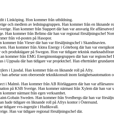
udit i Linköping. Hon kommer från utbildning.
Sverige och medlem av ledningsgruppen. Han kommer från en liknande r
verige. Han kommer från Stappert där han var ansvarig för affärsutveck
ige. Han kommer från Belimo där han var regional försäljningschef Norr
mer från vd-posten på Hasopor.
an kommer från Vieser där han var försäljningschef i Skandinavien.
iahem. Han kommer från Aktea Energy i Göteborg där han var energikon
er och produktägare på Swegon. Hon var tidigare teknisk marknadsförar
 Han kommer från EMG Energimontagegruppen där han var regionchef 
s i Uppsala där han tidigare var projektchef. Han efterträder grundar
jlers i Ljusdal. Han kommer från en liknande roll på Afry.
är han arbetar som oberoende teknikkonsult inom fastighetsautomation 
ject i Malmö. Han kommer från AB Rörläggaren där han var affärsansva
mation på KSB Sverige. Han kommer närmast från Xylem där han var sä
an kommer närmast från egen verksamhet.
s Saint-Gobain Sweden. Han kommer från Svedbergs där han var försäljn
 hade tidigare en liknande roll på Afrys kontor i Östersund.
r tidigare vvs-ingenjör i Hudiksvall.
ige. Han var tidigare regional försäljningschef där.