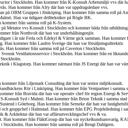
uctor i Stockholm. Han kommer från K-Konsult Arbetsmiljö vvs där ha
terås. Han kommer från Afry där han var uppdragsledare vvs.
gsman på OBM Gruppen i Jönköping. Han kommer från samma roll på An
 Malmö. Han var tidigare drifttekniker på Rögle BK.
an kommer från samma roll på K-System.
r på Metator vvs Konsult i Stockholm och kommer båda från utbildning
mmer från Northvolt där han var underhållsingenjör.
idigare i år när Ferla och Edekyl & Värme gick samman. Han kommer fr
org. Han kommer från Laufen Sverige där han var försäljningsdirektör.
erås. Han kommer från samma roll på Caverion i Stockholm.
 Svensk Ventilationsservice i Stockholm. Han kommer från en liknande
i Stockholm.
 Teknik i Klagstorp. Han kommer närmast från JS Energi där han var v
kommer från Liljemark Consulting där hon var senior miljökonsult.
för Sandbäckens Rör i Linköping. Han kommer från Ventpartner i samma s
ommer från Bravida där han var operativ chef för region Energi & Ser
VS-Konsult Syd i Malmö. Han kommer från Brion Teknik i samma stad 
 Sustend i Göteborg. Han kommer från Serneke där han var fastighetsför
yd och gruppchef i Halmstad. Han kommer från EPG Projektledning i sam
 & Arkitektur där han var affärsutvecklingschef vvs & va.
kt. Han kommer från FläktGroup där han var nyckelkundsansvarig, K
å i Stockholm. Han kommer från samma roll på Bengt Dahlgren.