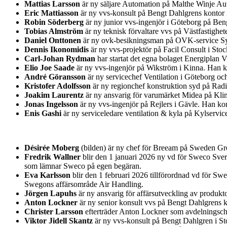
Mattias Larsson
är ny säljare Automation på Malthe Winje Au
Eric Mattiasson
är ny vvs-konsult på Bengt Dahlgrens kontor i
Robin Söderberg
är ny junior vvs-ingenjör i Göteborg på Be
Tobias Almström
är ny teknisk förvaltare vvs på Västfastighet
Daniel Onttonen
är ny ovk-besikningsman på OVK-service Syd
Dennis Ikonomidis
är ny vvs-projektör på Facil Consult i St
Carl-Johan Rydman
har startat det egna bolaget Energiplan 
Elio Joe Saade
är ny vvs-ingenjör på Wikström i Kinna. Han k
André Göransson
är ny servicechef Ventilation i Göteborg o
Kristofer Adolfsson
är ny regionchef konstruktion syd på Rad
Joakim Laurentz
är ny ansvarig för varumärket Midea på Kl
Jonas Ingelsson
är ny vvs-ingenjör på Rejlers i Gävle. Han k
Enis Gashi
är ny serviceledare ventilation & kyla på Kylservic
Désirée Moberg
(bilden) är ny chef för Breeam på Sweden Gre
Fredrik Wallner
blir den 1 januari 2026 ny vd för Sweco Sver
som lämnar Sweco på egen begäran.
Eva Karlsson
blir den 1 februari 2026 tillförordnad vd för Sw
Swegons affärsområde Air Handling.
Jörgen Lapuhs
är ny ansvarig för affärsutveckling av produk
Anton Lockner
är ny senior konsult vvs på Bengt Dahlgrens k
Christer Larsson
efterträder Anton Lockner som avdelningsche
Viktor Jidell Skantz
är ny vvs-konsult på Bengt Dahlgren i S