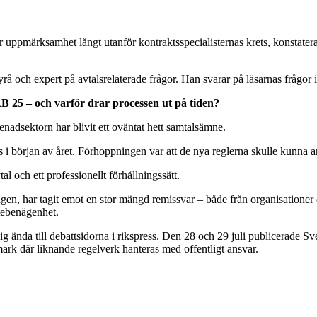
pmärksamhet långt utanför kontraktsspecialisternas krets, konstatera
å och expert på avtalsrelaterade frågor. Han svarar på läsarnas frågor 
25 – och varför drar processen ut på tiden?
dsektorn har blivit ett oväntat hett samtalsämne.
 i början av året. Förhoppningen var att de nya reglerna skulle kunna an
l och ett professionellt förhållningssätt.
ngen, har tagit emot en stor mängd remissvar – både från organisationer
stebenägenhet.
sig ända till debattsidorna i rikspress. Den 28 och 29 juli publicerade S
mark där liknande regelverk hanteras med offentligt ansvar.