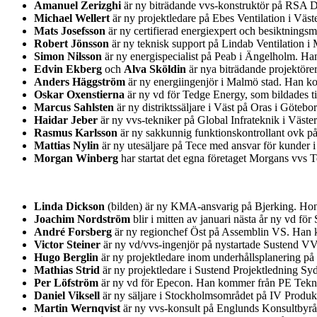
Amanuel Zerizghi
är ny biträdande vvs-konstruktör på RSA D
Michael Wellert
är ny projektledare på Ebes Ventilation i Väs
Mats Josefsson
är ny certifierad energiexpert och besiktnin
Robert Jönsson
är ny teknisk support på Lindab Ventilation i
Simon Nilsson
är ny energispecialist på Peab i Ängelholm. H
Edvin Ekberg
och
Alva Sköldin
är nya biträdande projektöre
Anders Häggström
är ny energiingenjör i Malmö stad. Han ko
Oskar Oxenstierna
är ny vd för Tedge Energy, som bildades t
Marcus Sahlsten
är ny distriktssäljare i Väst på Oras i Göteb
Haidar Jeber
är ny vvs-tekniker på Global Infrateknik i Väst
Rasmus Karlsson
är ny sakkunnig funktionskontrollant ovk på
Mattias Nylin
är ny utesäljare på Tece med ansvar för kunder 
Morgan Winberg
har startat det egna företaget Morgans vvs
Linda Dickson
(bilden) är ny KMA-ansvarig på Bjerking. Hon 
Joachim Nordström
blir i mitten av januari nästa år ny vd 
André Forsberg
är ny regionchef Öst på Assemblin VS. Han k
Victor Steiner
är ny vd/vvs-ingenjör på nystartade Sustend V
Hugo Berglin
är ny projektledare inom underhållsplanering på
Mathias Strid
är ny projektledare i Sustend Projektledning S
Per Löfström
är ny vd för Epecon. Han kommer från PE Teknik
Daniel Viksell
är ny säljare i Stockholmsområdet på IV Produ
Martin Wernqvist
är ny vvs-konsult på Englunds Konsultbyr