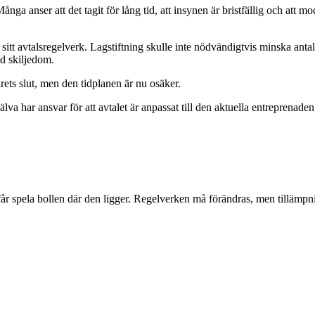
ga anser att det tagit för lång tid, att insynen är bristfällig och att m
sitt avtalsregelverk. Lagstiftning skulle inte nödvändigtvis minska antalet
gd skiljedom.
rets slut, men den tidplanen är nu osäker.
själva har ansvar för att avtalet är anpassat till den aktuella entreprena
år spela bollen där den ligger. Regelverken må förändras, men tillämpn