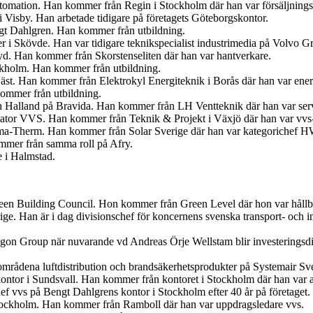
tomation. Han kommer från Regin i Stockholm där han var försäljnings
 Visby. Han arbetade tidigare på företagets Göteborgskontor.
ngt Dahlgren. Han kommer från utbildning.
er i Skövde. Han var tidigare teknikspecialist industrimedia på Volvo G
. Han kommer från Skorstenseliten där han var hantverkare.
ockholm. Han kommer från utbildning.
Väst. Han kommer från Elektrokyl Energiteknik i Borås där han var ener
ommer från utbildning.
ch Halland på Bravida. Han kommer från LH Ventteknik där han var ser
iator VVS. Han kommer från Teknik & Projekt i Växjö där han var vvs-
ima-Therm. Han kommer från Solar Sverige där han var kategorichef
ommer från samma roll på Afry.
e i Halmstad.
en Building Council. Hon kommer från Green Level där hon var hållbar
ige. Han är i dag divisionschef för koncernens svenska transport- och
egon Group när nuvarande vd Andreas Örje Wellstam blir investeringsdi
tområdena luftdistribution och brandsäkerhetsprodukter på Systemair Sv
ontor i Sundsvall. Han kommer från kontoret i Stockholm där han var 
f vvs på Bengt Dahlgrens kontor i Stockholm efter 40 år på företaget.
tockholm. Han kommer från Ramboll där han var uppdragsledare vvs.