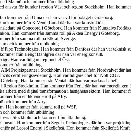
ren i Malmö och kommer från utbildning.
med ansvar för kunder i region Väst och region Stockholm. Han kommer
Han kommer från Umia där han var vd för bolaget i Göteborg.
an kommer från K Vent i Lund där han var konstruktör.
tionsledare på Concoord i Göteborg. Han kommer från Kungälvs Rörlägge
t Enkon. Han kommer från samma roll på Aktea Energy i Göteborg.
mmer från samma roll på Elkraft Sverige.
olm och kommer från utbildning.
eff Pipe Technologies. Han kommer från Danfoss där han var teknisk s
n kommer från Bengt Dahlgren där han var energikonsult.
erige. Han var tidigare regionchef Öst.
kommer från utbildning.
på AIM Projektpartner i Stockholm. Han kommer från Nordvalvet där han
cils certifieringsavdelning. Hon var tidigare chef för Noll-CO2.
n i Göteborg. Han kommer från Ventab där han var marknadschef.
en i Region Stockholm. Han kommer från Ferla där han var energiingenjö
 ska arbeta med digital transformation i fastighetssektorn. Han kommer
mmer från en liknande roll på Afry.
lmö och kommer från Afry.
olm. Han kommer från samma roll på WSP.
lm och kommer från utbildning.
t vvs i Stockholm och kommer från utbildning.
 Consult. Hon kommer från Segula Technologies där hon var projekting
ngenjör på Leosol Energi i Skellefteå. Hon kommer från Skellefteå Kraf