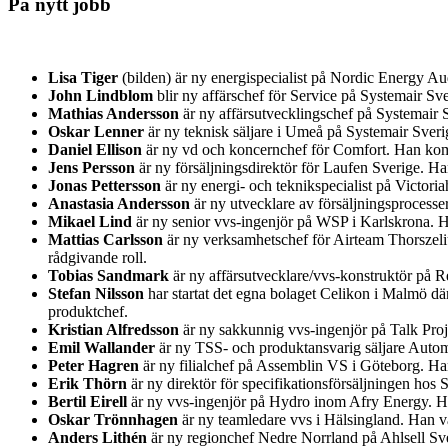
På nytt jobb
Lisa Tiger
(bilden) är ny energispecialist på Nordic Energy A
John Lindblom
blir ny affärschef för Service på Systemair 
Mathias Andersson
är ny affärsutvecklingschef på Systemair S
Oskar Lenner
är ny teknisk säljare i Umeå på Systemair Sver
Daniel Ellison
är ny vd och koncernchef för Comfort. Han kom
Jens Persson
är ny försäljningsdirektör för Laufen Sverige. H
Jonas Pettersson
är ny energi- och teknikspecialist på Victor
Anastasia Andersson
är ny utvecklare av försäljningsprocess
Mikael Lind
är ny senior vvs-ingenjör på WSP i Karlskrona.
Mattias Carlsson
är ny verksamhetschef för Airteam Thorszeliu
rådgivande roll.
Tobias Sandmark
är ny affärsutvecklare/vvs-konstruktör på Re
Stefan Nilsson
har startat det egna bolaget Celikon i Malmö d
produktchef.
Kristian Alfredsson
är ny sakkunnig vvs-ingenjör på Talk Pro
Emil Wallander
är ny TSS- och produktansvarig säljare Auto
Peter Hagren
är ny filialchef på Assemblin VS i Göteborg. H
Erik Thörn
är ny direktör för specifikationsförsäljningen ho
Bertil Eirell
är ny vvs-ingenjör på Hydro inom Afry Energy. Han
Oskar Trönnhagen
är ny teamledare vvs i Hälsingland. Han va
Anders Lithén
är ny regionchef Nedre Norrland på Ahlsell Sver