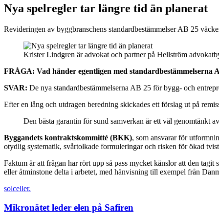
Nya spelregler tar längre tid än planerat
Revideringen av byggbranschens standardbestämmelser AB 25 väcker up
Krister Lindgren är advokat och partner på Hellström advokatbyr
FRÅGA: Vad händer egentligen med standardbestämmelserna AB 
SVAR:
De nya standardbestämmelserna AB 25 för bygg- och entreprena
Efter en lång och utdragen beredning skickades ett förslag ut på remiss
Den bästa garantin för sund samverkan är ett väl genomtänkt avta
Byggandets kontraktskommitté (BKK)
, som ansvarar för utformni
otydlig systematik, svårtolkade formuleringar och risken för ökad tvi
Faktum är att frågan har rört upp så pass mycket känslor att den tagit 
eller åtminstone delta i arbetet, med hänvisning till exempel från Dan
solceller.
Mikronätet leder elen på Safiren