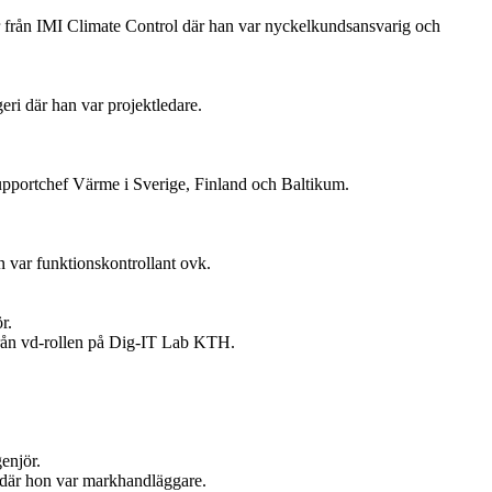
 från IMI Climate Control där han var nyckelkundsansvarig och
ri där han var projektledare.
upportchef Värme i Sverige, Finland och Baltikum.
 var funktionskontrollant ovk.
r.
 från vd-rollen på Dig-IT Lab KTH.
enjör.
t där hon var markhandläggare.