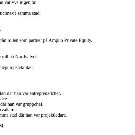
n var vvs-ingenjör.
ticimex i samma stad.
.
ån rollen som partner på Amplio Private Equity.
 roll på Nordvalvet.
ärmepumpstekniker.
tad där han var entreprenadchef.
vice.
där han var gruppchef.
valtare.
ma stad där han var projektledare.
AM.