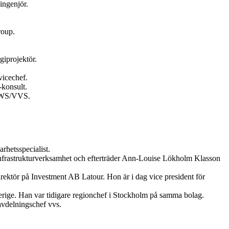
ingenjör.
roup.
giprojektör.
vicechef.
konsult.
 HWS/VVS.
hetsspecialist.
 infrastrukturverksamhet och efterträder Ann-Louise Lökholm Klasson
rektör på Investment AB Latour. Hon är i dag vice president för
erige. Han var tidigare regionchef i Stockholm på samma bolag.
avdelningschef vvs.