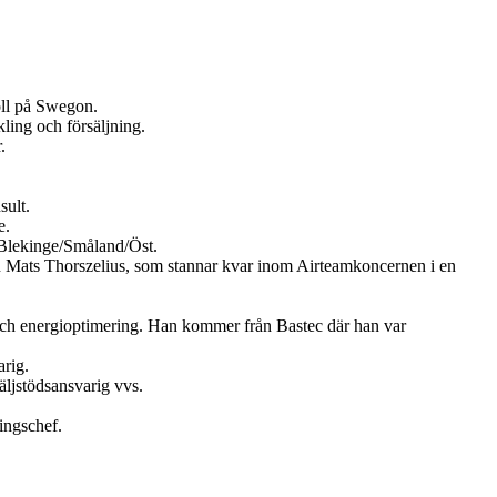
oll på Swegon.
ling och försäljning.
.
sult.
e.
Blekinge/Småland/Öst.
en Mats Thorszelius, som stannar kvar inom Airteamkoncernen i en
och energioptimering. Han kommer från Bastec där han var
rig.
ljstödsansvarig vvs.
ingschef.