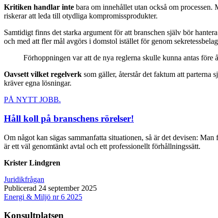
Kritiken handlar inte
bara om innehållet utan också om processen. Mån
riskerar att leda till otydliga kompromissprodukter.
Samtidigt finns det starka argument för att branschen själv bör hantera 
och med att fler mål avgörs i domstol istället för genom sekretessbela
Förhoppningen var att de nya reglerna skulle kunna antas före å
Oavsett vilket regelverk
som gäller, återstår det faktum att parterna 
kräver egna lösningar.
PÅ NYTT JOBB.
Håll koll på branschens rörelser!
Om något kan sägas sammanfatta situationen, så är det devisen: Man f
är ett väl genomtänkt avtal och ett professionellt förhållningssätt.
Krister Lindgren
Juridikfrågan
Publicerad 24 september 2025
Energi & Miljö nr 6 2025
Konsultplatsen