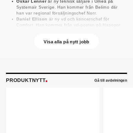
Oskar Lenner
är ny teknisk säljare i Umeå på
Systemair Sverige. Han kommer från Belimo där
han var regional försäljningschef Norr.
Daniel Ellison
är ny vd och koncernchef för
Comfort. Han kommer från vd-posten på Hasopor.
Jens Persson
är ny försäljningsdirektör för
Laufen Sverige. Han kommer från Vieser där han
Visa alla på nytt jobb
var försäljningschef i Skandinavien.
Jonas Pettersson
är ny energi- och
teknikspecialist på Victoriahem. Han kommer från
Aktea Energy i Göteborg där han var
energikonsult.
Anastasia Andersson
är ny utvecklare av
försäljningsprocesser och produktägare på
PRODUKTNYTT
Gå till avdelningen
Swegon. Hon var tidigare teknisk marknadsförare.
Mikael Lind
är ny senior vvs-ingenjör på WSP i
Karlskrona. Han kommer från EMG
Energimontagegruppen där han var regionchef
Blekinge/Småland/Öst.
Mattias Carlsson
är ny verksamhetschef för
Airteam Thorszelius i Uppsala där han tidigare var
projektchef. Han efterträder grundaren Mats
Thorszelius, som stannar kvar inom