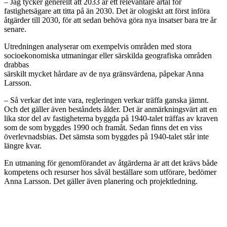
– Jag tycker generellt att 2033 är ett relevantare årtal för
fastighetsägare att titta på än 2030. Det är ologiskt att först införa
åtgärder till 2030, för att sedan behöva göra nya insatser bara tre år
senare.
Utredningen analyserar om exempelvis områden med stora
socioekonomiska utmaningar eller särskilda geografiska områden
drabbas
särskilt mycket hårdare av de nya gränsvärdena, påpekar Anna
Larsson.
– Så verkar det inte vara, regleringen verkar träffa ganska jämnt.
Och det gäller även beståndets ålder. Det är anmärkningsvärt att en
lika stor del av fastigheterna byggda på 1940-talet träffas av kraven
som de som byggdes 1990 och framåt. Sedan finns det en viss
överlevnadsbias. Det sämsta som byggdes på 1940-talet står inte
längre kvar.
En utmaning för genomförandet av åtgärderna är att det krävs både
kompetens och resurser hos såväl beställare som utförare, bedömer
Anna Larsson. Det gäller även planering och projektledning.