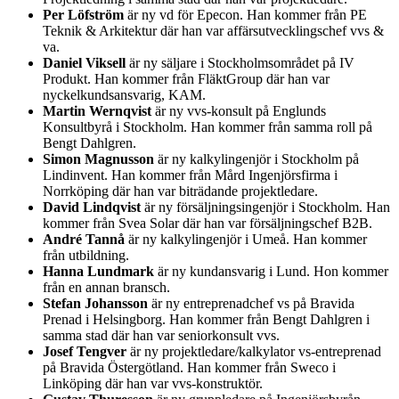
Per Löfström
är ny vd för Epecon. Han kommer från PE
Teknik & Arkitektur där han var affärsutvecklingschef vvs &
va.
Daniel Viksell
är ny säljare i Stockholmsområdet på IV
Produkt. Han kommer från FläktGroup där han var
nyckelkundsansvarig, KAM.
Martin Wernqvist
är ny vvs-konsult på Englunds
Konsultbyrå i Stockholm. Han kommer från samma roll på
Bengt Dahlgren.
Simon Magnusson
är ny kalkylingenjör i Stockholm på
Lindinvent. Han kommer från Mård Ingenjörsfirma i
Norrköping där han var biträdande projektledare.
David Lindqvist
är ny försäljningsingenjör i Stockholm. Han
kommer från Svea Solar där han var försäljningschef B2B.
André Tannå
är ny kalkylingenjör i Umeå. Han kommer
från utbildning.
Hanna Lundmark
är ny kundansvarig i Lund. Hon kommer
från en annan bransch.
Stefan Johansson
är ny entreprenadchef vs på Bravida
Prenad i Helsingborg. Han kommer från Bengt Dahlgren i
samma stad där han var seniorkonsult vvs.
Josef Tengver
är ny projektledare/kalkylator vs-entreprenad
på Bravida Östergötland. Han kommer från Sweco i
Linköping där han var vvs-konstruktör.