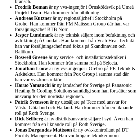
bransch.
Fredrik Boman
är ny vvs-ingenjör i Örnsköldsvik på Umeå
Projekt Team. Han kommer från utbildning.
Andreas Kutzner
är ny regionsäljchef i Stockholm på
Grohe. Han kommer från FM Mattsson Group där han var
försäljningschef BTB Norr.
Jesper Lundmark
är ny teknisk säljare inom befuktning och
avfuktning på Condair. Han kommer från Veab Heat Tech där
han var försäljningschef med fokus på Skandinavien och
Baltikum.
Boswell Greene
är ny service- och installationstekniker i
Stockholm. Han kommer från samma roll på Selecta.
Jonathan Lööw
är ny vvs-ingenjör i Örebro på PE Teknik &
Arkitektur. Han kommer från Pox Group i samma stad där
han var vvs-konstruktör.
Haruo Yamauchi
är ny landschef för Sverige på Panasonic
Heating & Cooling Solutions samtidigt som han fortsätter som
ansvarig för den nordiska regionen.
Patrik Svensson
är ny utesäljare på Tece med ansvar för
Västra Götaland och Halland. Han kommer från en liknande
roll på Roth Sverige.
Dick Sellberg
är ny distriktsansvarig säljare i syd. Även han
kommer från en liknande roll på Roth Sverige.
Jonas Dargaudas Mattsson
är ny ovk-kontrollant på DT
Facility Management. Han var tidigare tekniker inom