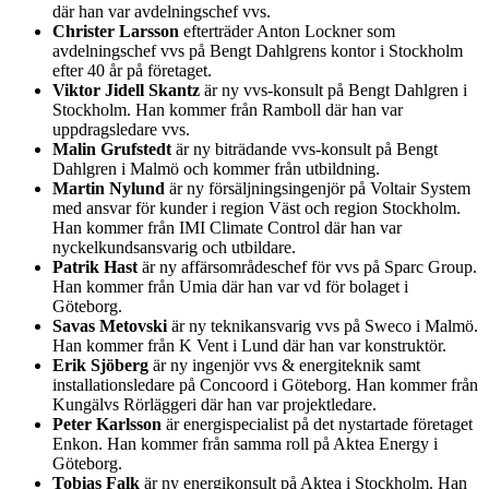
där han var avdelningschef vvs.
Christer Larsson
efterträder Anton Lockner som
avdelningschef vvs på Bengt Dahlgrens kontor i Stockholm
efter 40 år på företaget.
Viktor Jidell Skantz
är ny vvs-konsult på Bengt Dahlgren i
Stockholm. Han kommer från Ramboll där han var
uppdragsledare vvs.
Malin Grufstedt
är ny biträdande vvs-konsult på Bengt
Dahlgren i Malmö och kommer från utbildning.
Martin Nylund
är ny försäljningsingenjör på Voltair System
med ansvar för kunder i region Väst och region Stockholm.
Han kommer från IMI Climate Control där han var
nyckelkundsansvarig och utbildare.
Patrik Hast
är ny affärsområdeschef för vvs på Sparc Group.
Han kommer från Umia där han var vd för bolaget i
Göteborg.
Savas Metovski
är ny teknikansvarig vvs på Sweco i Malmö.
Han kommer från K Vent i Lund där han var konstruktör.
Erik Sjöberg
är ny ingenjör vvs & energiteknik samt
installationsledare på Concoord i Göteborg. Han kommer från
Kungälvs Rörläggeri där han var projektledare.
Peter Karlsson
är energispecialist på det nystartade företaget
Enkon. Han kommer från samma roll på Aktea Energy i
Göteborg.
Tobias Falk
är ny energikonsult på Aktea i Stockholm. Han