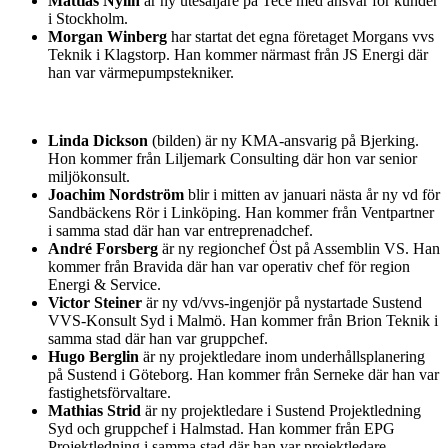
Mattias Nylin
är ny utesäljare på Tece med ansvar för kunder
i Stockholm.
Morgan Winberg
har startat det egna företaget Morgans vvs
Teknik i Klagstorp. Han kommer närmast från JS Energi där
han var värmepumpstekniker.
Linda Dickson
(bilden) är ny KMA-ansvarig på Bjerking.
Hon kommer från Liljemark Consulting där hon var senior
miljökonsult.
Joachim Nordström
blir i mitten av januari nästa år ny vd för
Sandbäckens Rör i Linköping. Han kommer från Ventpartner
i samma stad där han var entreprenadchef.
André Forsberg
är ny regionchef Öst på Assemblin VS. Han
kommer från Bravida där han var operativ chef för region
Energi & Service.
Victor Steiner
är ny vd/vvs-ingenjör på nystartade Sustend
VVS-Konsult Syd i Malmö. Han kommer från Brion Teknik i
samma stad där han var gruppchef.
Hugo Berglin
är ny projektledare inom underhållsplanering
på Sustend i Göteborg. Han kommer från Serneke där han var
fastighetsförvaltare.
Mathias Strid
är ny projektledare i Sustend Projektledning
Syd och gruppchef i Halmstad. Han kommer från EPG
Projektledning i samma stad där han var projektledare.