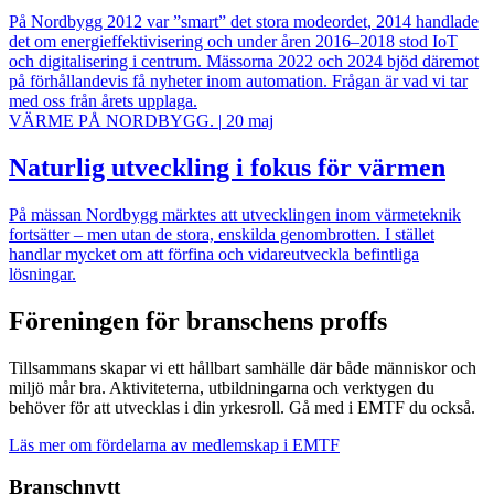
På Nordbygg 2012 var ”smart” det stora modeordet, 2014 handlade
det om energieffektivisering och under åren 2016–2018 stod IoT
och digitalisering i centrum. Mässorna 2022 och 2024 bjöd däremot
på förhållandevis få nyheter inom automation. Frågan är vad vi tar
med oss från årets upplaga.
VÄRME PÅ NORDBYGG.
|
20 maj
Naturlig utveckling i fokus för värmen
På mässan Nordbygg märktes att utvecklingen inom värmeteknik
fortsätter – men utan de stora, enskilda genombrotten. I stället
handlar mycket om att förfina och vidareutveckla befintliga
lösningar.
Föreningen för branschens proffs
Tillsammans skapar vi ett hållbart samhälle där både människor och
miljö mår bra. Aktiviteterna, utbildningarna och verktygen du
behöver för att utvecklas i din yrkesroll. Gå med i EMTF du också.
Läs mer om fördelarna av medlemskap i EMTF
Branschnytt