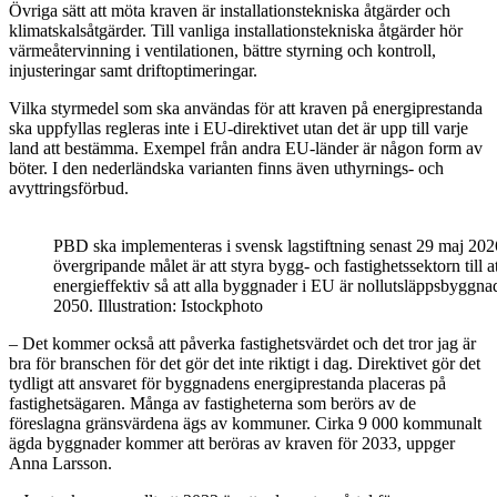
Övriga sätt att möta kraven är installationstekniska åtgärder och
klimatskalsåtgärder. Till vanliga installationstekniska åtgärder hör
värmeåtervinning i ventilationen, bättre styrning och kontroll,
injusteringar samt driftoptimeringar.
Vilka styrmedel som ska användas för att kraven på energiprestanda
ska uppfyllas regleras inte i EU-direktivet utan det är upp till varje
land att bestämma. Exempel från andra EU-länder är någon form av
böter. I den nederländska varianten finns även uthyrnings- och
avyttringsförbud.
PBD ska implementeras i svensk lagstiftning senast 29 maj 202
övergripande målet är att styra bygg- och fastighetssektorn till a
energieffektiv så att alla byggnader i EU är nollutsläppsbyggna
2050. Illustration: Istockphoto
– Det kommer också att påverka fastighetsvärdet och det tror jag är
bra för branschen för det gör det inte riktigt i dag. Direktivet gör det
tydligt att ansvaret för byggnadens energiprestanda placeras på
fastighetsägaren. Många av fastigheterna som berörs av de
föreslagna gränsvärdena ägs av kommuner. Cirka 9 000 kommunalt
ägda byggnader kommer att beröras av kraven för 2033, uppger
Anna Larsson.