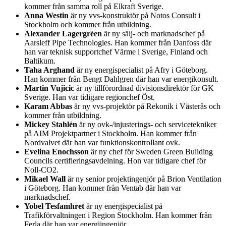
kommer från samma roll på Elkraft Sverige.
Anna Westin
är ny vvs-konstruktör på Notos Consult i
Stockholm och kommer från utbildning.
Alexander Lagergréen
är ny sälj- och marknadschef på
Aarsleff Pipe Technologies. Han kommer från Danfoss där
han var teknisk supportchef Värme i Sverige, Finland och
Baltikum.
Taha Arghand
är ny energispecialist på Afry i Göteborg.
Han kommer från Bengt Dahlgren där han var energikonsult.
Martin Vujicic
är ny tillförordnad divisionsdirektör för GK
Sverige. Han var tidigare regionchef Öst.
Karam Abbas
är ny vvs-projektör på Rekonik i Västerås och
kommer från utbildning.
Mickey Stahlén
är ny ovk-/injusterings- och servicetekniker
på AIM Projektpartner i Stockholm. Han kommer från
Nordvalvet där han var funktionskontrollant ovk.
Evelina Enochsson
är ny chef för Sweden Green Building
Councils certifieringsavdelning. Hon var tidigare chef för
Noll-CO2.
Mikael Wall
är ny senior projektingenjör på Brion Ventilation
i Göteborg. Han kommer från Ventab där han var
marknadschef.
Yobel Tesfamhret
är ny energispecialist på
Trafikförvaltningen i Region Stockholm. Han kommer från
Ferla där han var energiingenjör.