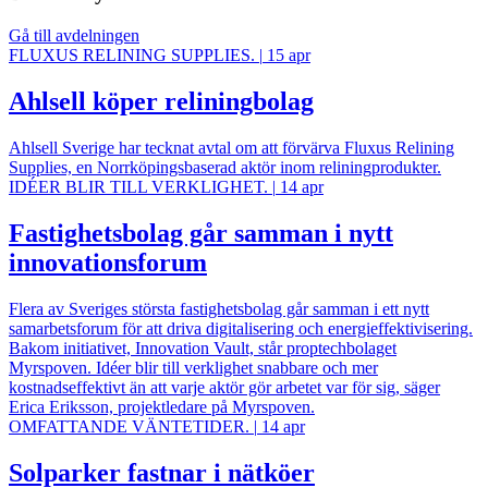
Gå till avdelningen
FLUXUS RELINING SUPPLIES.
|
15 apr
Ahlsell köper reliningbolag
Ahlsell Sverige har tecknat avtal om att förvärva Fluxus Relining
Supplies, en Norrköpingsbaserad aktör inom reliningprodukter.
IDÉER BLIR TILL VERKLIGHET.
|
14 apr
Fastighetsbolag går samman i nytt
innovationsforum
Flera av Sveriges största fastighetsbolag går samman i ett nytt
samarbetsforum för att driva digitalisering och energieffektivisering.
Bakom initiativet, Innovation Vault, står proptechbolaget
Myrspoven. Idéer blir till verklighet snabbare och mer
kostnadseffektivt än att varje aktör gör arbetet var för sig, säger
Erica Eriksson, projektledare på Myrspoven.
OMFATTANDE VÄNTETIDER.
|
14 apr
Solparker fastnar i nätköer