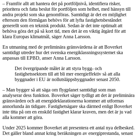
– Framför allt att hantera det på portföljnivå, identifiera risker,
prioritera och fatta beslut för portföljen som helhet, med hänsyn till
andra projekt som ska genomföras. Samtidigt är det en möjlighet
eftersom den förmågan behövs för att lyfta fastighetsbeståndet
generellt som en teknisk produkt. Sedan är det inte optimalt att
behöva göra det på så kort tid, men det är en viktig åtgärd för att
klara Europas klimatmål, säger Anna Larsson.
En utmaning med de preliminära gränsvärdena är att Boverket
samtidigt utreder hur det svenska energiklassningssystemet ska
anpassas till EPBD, anser Anna Larsson.
Det övergripande målet är att styra bygg- och
fastighetssektorn till att bli mer energieffektiv så att alla
byggnader i EU är nollutsläppsbyggnader senast 2050.
– Man bygger så att säga om flygplanet samtidigt som man
analyserar dess funktion. Boverket säger tydligt att det är preliminära
gränsvärden och att energideklarationerna kommer att utformas
annorlunda än tidigare. Fastighetsägare ska därmed enligt Boverket
inte titta på om en enskild fastighet klarar kraven, men det är ju vad
alla kommer att göra.
Under 2025 kommer Boverket att presentera ett antal nya delbesked.
Det gäller bland annat kring beräkningen av energiprestanda, senast