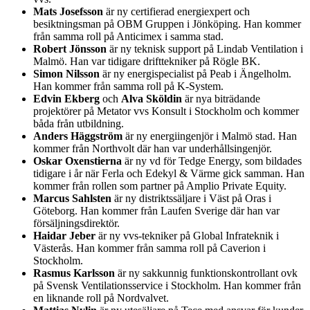
Mats Josefsson
är ny certifierad energiexpert och
besiktningsman på OBM Gruppen i Jönköping. Han kommer
från samma roll på Anticimex i samma stad.
Robert Jönsson
är ny teknisk support på Lindab Ventilation i
Malmö. Han var tidigare drifttekniker på Rögle BK.
Simon Nilsson
är ny energispecialist på Peab i Ängelholm.
Han kommer från samma roll på K-System.
Edvin Ekberg
och
Alva Sköldin
är nya biträdande
projektörer på Metator vvs Konsult i Stockholm och kommer
båda från utbildning.
Anders Häggström
är ny energiingenjör i Malmö stad. Han
kommer från Northvolt där han var underhållsingenjör.
Oskar Oxenstierna
är ny vd för Tedge Energy, som bildades
tidigare i år när Ferla och Edekyl & Värme gick samman. Han
kommer från rollen som partner på Amplio Private Equity.
Marcus Sahlsten
är ny distriktssäljare i Väst på Oras i
Göteborg. Han kommer från Laufen Sverige där han var
försäljningsdirektör.
Haidar Jeber
är ny vvs-tekniker på Global Infrateknik i
Västerås. Han kommer från samma roll på Caverion i
Stockholm.
Rasmus Karlsson
är ny sakkunnig funktionskontrollant ovk
på Svensk Ventilationsservice i Stockholm. Han kommer från
en liknande roll på Nordvalvet.