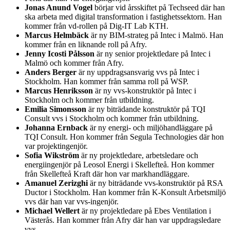
Jonas Anund Vogel
börjar vid årsskiftet på Techseed där han
ska arbeta med digital transformation i fastighetssektorn. Han
kommer från vd-rollen på Dig-IT Lab KTH.
Marcus Helmbäck
är ny BIM-strateg på Intec i Malmö. Han
kommer från en liknande roll på Afry.
Jenny Icosti Pålsson
är ny senior projektledare på Intec i
Malmö och kommer från Afry.
Anders Berger
är ny uppdragsansvarig vvs på Intec i
Stockholm. Han kommer från samma roll på WSP.
Marcus Henriksson
är ny vvs-konstruktör på Intec i
Stockholm och kommer från utbildning.
Emilia Simonsson
är ny biträdande konstruktör på TQI
Consult vvs i Stockholm och kommer från utbildning.
Johanna Ernback
är ny energi- och miljöhandläggare på
TQI Consult. Hon kommer från Segula Technologies där hon
var projektingenjör.
Sofia Wikström
är ny projektledare, arbetsledare och
energiingenjör på Leosol Energi i Skellefteå. Hon kommer
från Skellefteå Kraft där hon var markhandläggare.
Amanuel Zerizghi
är ny biträdande vvs-konstruktör på RSA
Ductor i Stockholm. Han kommer från K-Konsult Arbetsmiljö
vvs där han var vvs-ingenjör.
Michael Wellert
är ny projektledare på Ebes Ventilation i
Västerås. Han kommer från Afry där han var uppdragsledare
vvs.