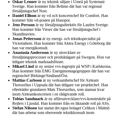
Oskar Lenner
är ny teknisk säljare i Umeå på Systemair
Sverige. Han kommer från Belimo där han var regional
försäljningschef Norr.
Daniel Ellison
är ny vd och koncernchef för Comfort. Han
kommer från vd-posten på Hasopor.
Jens Persson
är ny försäljningsdirektör för Laufen Sverige.
Han kommer från Vieser där han var försäljningschef i
Skandinavien.
Jonas Pettersson
är ny energi- och teknikspecialist på
Victoriahem. Han kommer från Aktea Energy i Göteborg där
han var energikonsult.
Anastasia Andersson
är ny utvecklare av
försäljningsprocesser och produktägare på Swegon. Hon var
tidigare teknisk marknadsförare.
Mikael Lind
är ny senior vvs-ingenjör på WSP i Karlskrona.
Han kommer från EMG Energimontagegruppen där han var
regionchef Blekinge/Småland/Öst.
Mattias Carlsson
är ny verksamhetschef för Airteam
Thorszelius i Uppsala där han tidigare var projektchef. Han
efterträder grundaren Mats Thorszelius, som stannar kvar
inom Airteamkoncernen i en rådgivande roll.
Tobias Sandmark
är ny affärsutvecklare/vvs-konstruktör på
Rejlers i Ljusdal. Han kommer från en liknande roll på Afry.
Stefan Nilsson
har startat det egna bolaget Celikon i Malmö
där han arbetar som oberoende teknikkonsult inom