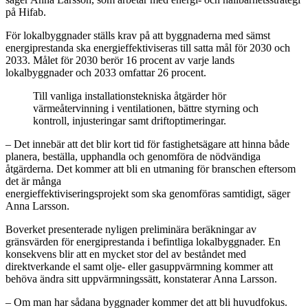
på Hifab.
För lokalbyggnader ställs krav på att byggnaderna med sämst
energiprestanda ska energieffektiviseras till satta mål för 2030 och
2033. Målet för 2030 berör 16 procent av varje lands
lokalbyggnader och 2033 omfattar 26 procent.
Till vanliga installationstekniska åtgärder hör
värmeåtervinning i ventilationen, bättre styrning och
kontroll, injusteringar samt driftoptimeringar.
– Det innebär att det blir kort tid för fastighetsägare att hinna både
planera, beställa, upphandla och genomföra de nödvändiga
åtgärderna. Det kommer att bli en utmaning för branschen eftersom
det är många
energieffektiviseringsprojekt som ska genomföras samtidigt, säger
Anna Larsson.
Boverket presenterade nyligen preliminära beräkningar av
gränsvärden för energiprestanda i befintliga lokalbyggnader. En
konsekvens blir att en mycket stor del av beståndet med
direktverkande el samt olje- eller gasuppvärmning kommer att
behöva ändra sitt uppvärmningssätt, konstaterar Anna Larsson.
– Om man har sådana byggnader kommer det att bli huvudfokus.