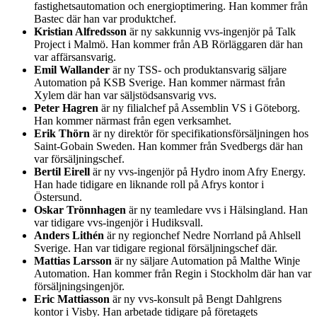
fastighetsautomation och energioptimering. Han kommer från
Bastec där han var produktchef.
Kristian Alfredsson
är ny sakkunnig vvs-ingenjör på Talk
Project i Malmö. Han kommer från AB Rörläggaren där han
var affärsansvarig.
Emil Wallander
är ny TSS- och produktansvarig säljare
Automation på KSB Sverige. Han kommer närmast från
Xylem där han var säljstödsansvarig vvs.
Peter Hagren
är ny filialchef på Assemblin VS i Göteborg.
Han kommer närmast från egen verksamhet.
Erik Thörn
är ny direktör för specifikationsförsäljningen hos
Saint-Gobain Sweden. Han kommer från Svedbergs där han
var försäljningschef.
Bertil Eirell
är ny vvs-ingenjör på Hydro inom Afry Energy.
Han hade tidigare en liknande roll på Afrys kontor i
Östersund.
Oskar Trönnhagen
är ny teamledare vvs i Hälsingland. Han
var tidigare vvs-ingenjör i Hudiksvall.
Anders Lithén
är ny regionchef Nedre Norrland på Ahlsell
Sverige. Han var tidigare regional försäljningschef där.
Mattias Larsson
är ny säljare Automation på Malthe Winje
Automation. Han kommer från Regin i Stockholm där han var
försäljningsingenjör.
Eric Mattiasson
är ny vvs-konsult på Bengt Dahlgrens
kontor i Visby. Han arbetade tidigare på företagets