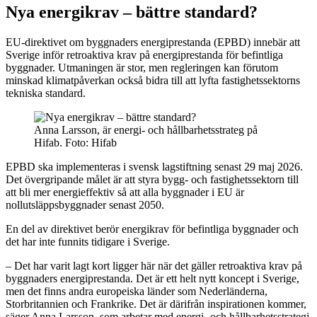
Nya energikrav – bättre standard?
EU-direktivet om byggnaders energiprestanda (EPBD) innebär att
Sverige inför retroaktiva krav på energiprestanda för befintliga
byggnader. Utmaningen är stor, men regleringen kan förutom
minskad klimatpåverkan också bidra till att lyfta fastighetssektorns
tekniska standard.
Anna Larsson, är energi- och hållbarhetsstrateg på
Hifab. Foto: Hifab
EPBD ska implementeras i svensk lagstiftning senast 29 maj 2026.
Det övergripande målet är att styra bygg- och fastighetssektorn till
att bli mer energieffektiv så att alla byggnader i EU är
nollutsläppsbyggnader senast 2050.
En del av direktivet berör energikrav för befintliga byggnader och
det har inte funnits tidigare i Sverige.
– Det har varit lagt kort ligger här när det gäller retroaktiva krav på
byggnaders energiprestanda. Det är ett helt nytt koncept i Sverige,
men det finns andra europeiska länder som Nederländerna,
Storbritannien och Frankrike. Det är därifrån inspirationen kommer,
säger Anna Larsson, som arbetar med energi- och hållbarhetsstrategi