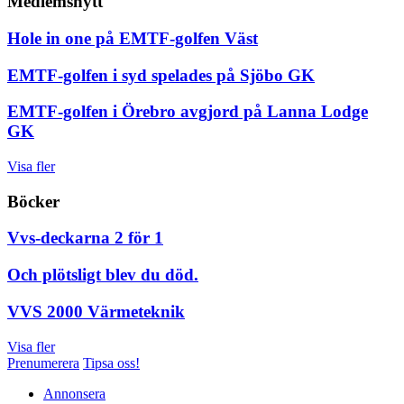
Medlemsnytt
Hole in one på EMTF-golfen Väst
EMTF-golfen i syd spelades på Sjöbo GK
EMTF-golfen i Örebro avgjord på Lanna Lodge
GK
Visa fler
Böcker
Vvs-deckarna 2 för 1
Och plötsligt blev du död.
VVS 2000 Värmeteknik
Visa fler
Prenumerera
Tipsa oss!
Annonsera