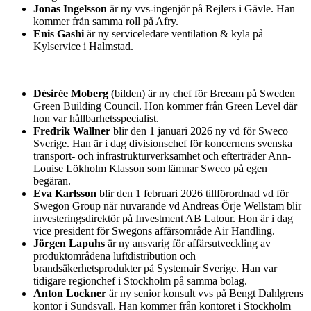
Jonas Ingelsson
är ny vvs-ingenjör på Rejlers i Gävle. Han
kommer från samma roll på Afry.
Enis Gashi
är ny serviceledare ventilation & kyla på
Kylservice i Halmstad.
Désirée Moberg
(bilden) är ny chef för Breeam på Sweden
Green Building Council. Hon kommer från Green Level där
hon var hållbarhetsspecialist.
Fredrik Wallner
blir den 1 januari 2026 ny vd för Sweco
Sverige. Han är i dag divisionschef för koncernens svenska
transport- och infrastrukturverksamhet och efterträder Ann-
Louise Lökholm Klasson som lämnar Sweco på egen
begäran.
Eva Karlsson
blir den 1 februari 2026 tillförordnad vd för
Swegon Group när nuvarande vd Andreas Örje Wellstam blir
investeringsdirektör på Investment AB Latour. Hon är i dag
vice president för Swegons affärsområde Air Handling.
Jörgen Lapuhs
är ny ansvarig för affärsutveckling av
produktområdena luftdistribution och
brandsäkerhetsprodukter på Systemair Sverige. Han var
tidigare regionchef i Stockholm på samma bolag.
Anton Lockner
är ny senior konsult vvs på Bengt Dahlgrens
kontor i Sundsvall. Han kommer från kontoret i Stockholm