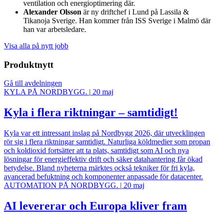
ventilation och energioptimering där.
Alexander Olsson
är ny driftchef i Lund på Lassila &
Tikanoja Sverige. Han kommer från ISS Sverige i Malmö där
han var arbetsledare.
Visa alla på nytt jobb
Produktnytt
Gå till avdelningen
KYLA PÅ NORDBYGG.
|
20 maj
Kyla i flera riktningar – samtidigt!
Kyla var ett intressant inslag på Nordbygg 2026, där utvecklingen
rör sig i flera riktningar samtidigt. Naturliga köldmedier som propan
och koldioxid fortsätter att ta plats, samtidigt som AI och nya
lösningar för energieffektiv drift och säker datahantering får ökad
betydelse. Bland nyheterna märktes också tekniker för fri kyla,
avancerad befuktning och komponenter anpassade för datacenter.
AUTOMATION PÅ NORDBYGG.
|
20 maj
AI levererar och Europa kliver fram