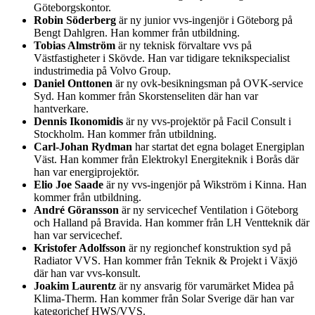
Göteborgskontor.
Robin Söderberg
är ny junior vvs-ingenjör i Göteborg på
Bengt Dahlgren. Han kommer från utbildning.
Tobias Almström
är ny teknisk förvaltare vvs på
Västfastigheter i Skövde. Han var tidigare teknikspecialist
industrimedia på Volvo Group.
Daniel Onttonen
är ny ovk-besikningsman på OVK-service
Syd. Han kommer från Skorstenseliten där han var
hantverkare.
Dennis Ikonomidis
är ny vvs-projektör på Facil Consult i
Stockholm. Han kommer från utbildning.
Carl-Johan Rydman
har startat det egna bolaget Energiplan
Väst. Han kommer från Elektrokyl Energiteknik i Borås där
han var energiprojektör.
Elio Joe Saade
är ny vvs-ingenjör på Wikström i Kinna. Han
kommer från utbildning.
André Göransson
är ny servicechef Ventilation i Göteborg
och Halland på Bravida. Han kommer från LH Ventteknik där
han var servicechef.
Kristofer Adolfsson
är ny regionchef konstruktion syd på
Radiator VVS. Han kommer från Teknik & Projekt i Växjö
där han var vvs-konsult.
Joakim Laurentz
är ny ansvarig för varumärket Midea på
Klima-Therm. Han kommer från Solar Sverige där han var
kategorichef HWS/VVS.