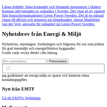
Långa ledtider, höga kostnader och bristande transparens i elnäten
bromsar utbyggnaden av solparker i Sverige. Det visar en ny rapport
från branschorganisationen Green Power Sweden. Det är en missad
chans till tillväxt och prispress på elmarknaden, menar Madeleine
van der Veer, ansvarig för solparker på Green Power Sweden.
Nyhetsbrev från Energi & Miljö
Nyheterna, reportagen, forskningen och frågorna för oss som jobbar
för god innemiljö och energieffektiva byggnader.
Gratis varje vecka direkt i din inkorg.
jag godkänner att energi-miljo.se sparar och hanterar mina
kontaktuppgifter.
Nytt från EMTF
Gå till EMTFs Webbplats