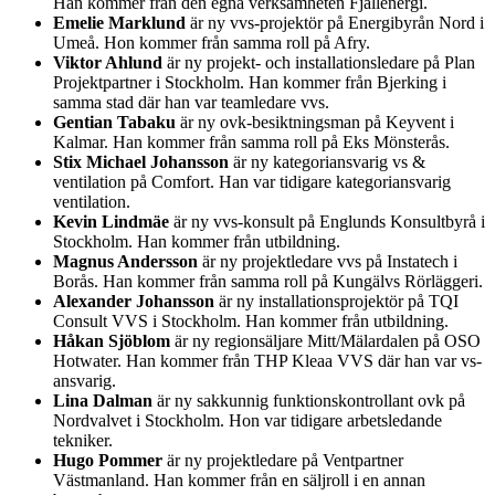
Han kommer från den egna verksamheten Fjällenergi.
Emelie Marklund
är ny vvs-projektör på Energibyrån Nord i
Umeå. Hon kommer från samma roll på Afry.
Viktor Ahlund
är ny projekt- och installationsledare på Plan
Projektpartner i Stockholm. Han kommer från Bjerking i
samma stad där han var teamledare vvs.
Gentian Tabaku
är ny ovk-besiktningsman på Keyvent i
Kalmar. Han kommer från samma roll på Eks Mönsterås.
Stix Michael Johansson
är ny kategoriansvarig vs &
ventilation på Comfort. Han var tidigare kategoriansvarig
ventilation.
Kevin Lindmäe
är ny vvs-konsult på Englunds Konsultbyrå i
Stockholm. Han kommer från utbildning.
Magnus Andersson
är ny projektledare vvs på Instatech i
Borås. Han kommer från samma roll på Kungälvs Rörläggeri.
Alexander Johansson
är ny installationsprojektör på TQI
Consult VVS i Stockholm. Han kommer från utbildning.
Håkan Sjöblom
är ny regionsäljare Mitt/Mälardalen på OSO
Hotwater. Han kommer från THP Kleaa VVS där han var vs-
ansvarig.
Lina Dalman
är ny sakkunnig funktionskontrollant ovk på
Nordvalvet i Stockholm. Hon var tidigare arbetsledande
tekniker.
Hugo Pommer
är ny projektledare på Ventpartner
Västmanland. Han kommer från en säljroll i en annan