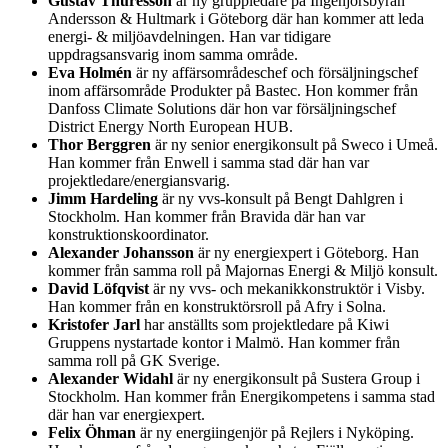
Gustav Thuresson
är ny gruppledare på Ingenjörsbyrån
Andersson & Hultmark i Göteborg där han kommer att leda
energi- & miljöavdelningen. Han var tidigare
uppdragsansvarig inom samma område.
Eva Holmén
är ny affärsområdeschef och försäljningschef
inom affärsområde Produkter på Bastec. Hon kommer från
Danfoss Climate Solutions där hon var försäljningschef
District Energy North European HUB.
Thor Berggren
är ny senior energikonsult på Sweco i Umeå.
Han kommer från Enwell i samma stad där han var
projektledare/energiansvarig.
Jimm Hardeling
är ny vvs-konsult på Bengt Dahlgren i
Stockholm. Han kommer från Bravida där han var
konstruktionskoordinator.
Alexander Johansson
är ny energiexpert i Göteborg. Han
kommer från samma roll på Majornas Energi & Miljö konsult.
David Löfqvist
är ny vvs- och mekanikkonstruktör i Visby.
Han kommer från en konstruktörsroll på Afry i Solna.
Kristofer Jarl
har anställts som projektledare på Kiwi
Gruppens nystartade kontor i Malmö. Han kommer från
samma roll på GK Sverige.
Alexander Widahl
är ny energikonsult på Sustera Group i
Stockholm. Han kommer från Energikompetens i samma stad
där han var energiexpert.
Felix Öhman
är ny energiingenjör på Rejlers i Nyköping.