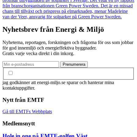
bromsar utbyggnaden av solparker i Sverige. Det visar en ny rapport
från branschorganisationen Green Power Sweden. Det är en missad
chans till tillväxt och prispress på elmarknaden, menar Madeleine
van der Veer, ansvarig för solparker på Green Power Sweden.
Nyhetsbrev från Energi & Miljö
Nyheterna, reportagen, forskningen och frågorna för oss som jobbar
för god innemiljö och energieffektiva byggnader.
Gratis varje vecka direkt i din inkorg.
jag godkänner att energi-miljo.se sparar och hanterar mina
kontaktuppgifter.
Nytt från EMTF
Gå till EMTFs Webbplats
Medlemsnytt
Hole in one på EMTF-golfen Väst