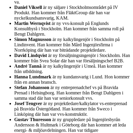
va.
Daniel Viksell
är ny säljare i Stockholmsområdet på IV
Produkt. Han kommer från FläktGroup där han var
nyckelkundsansvarig, KAM.
Martin Wernqvist
är ny vvs-konsult på Englunds
Konsultbyrå i Stockholm. Han kommer från samma roll på
Bengt Dahlgren.
Simon Magnusson
är ny kalkylingenjör i Stockholm på
Lindinvent. Han kommer från Mård Ingenjörsfirma i
Norrköping där han var biträdande projektledare.
David Lindqvist
är ny försäljningsingenjör i Stockholm. Han
kommer från Svea Solar där han var försäljningschef B2B.
André Tannå
är ny kalkylingenjör i Umeå. Han kommer
från utbildning.
Hanna Lundmark
är ny kundansvarig i Lund. Hon kommer
från en annan bransch.
Stefan Johansson
är ny entreprenadchef vs på Bravida
Prenad i Helsingborg. Han kommer från Bengt Dahlgren i
samma stad där han var seniorkonsult vvs.
Josef Tengver
är ny projektledare/kalkylator vs-entreprenad
på Bravida Östergötland. Han kommer från Sweco i
Linköping där han var vvs-konstruktör.
Gustav Thuresson
är ny gruppledare på Ingenjörsbyrån
Andersson & Hultmark i Göteborg där han kommer att leda
energi- & miljöavdelningen. Han var tidigare