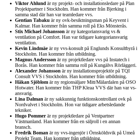
Viktor Ahlund
är ny projekt- och installationsledare på Plan
Projektpartner i Stockholm. Han kommer från Bjerking i
samma stad där han var teamledare vvs.
Gentian Tabaku
är ny ovk-besiktningsman på Keyvent i
Kalmar. Han kommer från samma roll på Eks Mönsterås.
Stix Michael Johansson
är ny kategoriansvarig vs &
ventilation på Comfort. Han var tidigare kategoriansvarig
ventilation.
Kevin Lindmäe
är ny vvs-konsult på Englunds Konsultbyrå i
Stockholm. Han kommer från utbildning.
Magnus Andersson
är ny projektledare vvs på Instatech i
Borås. Han kommer från samma roll på Kungälvs Rörläggeri.
Alexander Johansson
är ny installationsprojektör på TQI
Consult VVS i Stockholm. Han kommer från utbildning.
Håkan Sjöblom
är ny regionsäljare Mitt/Mälardalen på OSO
Hotwater. Han kommer från THP Kleaa VVS där han var vs-
ansvarig.
Lina Dalman
är ny sakkunnig funktionskontrollant ovk på
Nordvalvet i Stockholm. Hon var tidigare arbetsledande
tekniker.
Hugo Pommer
är ny projektledare på Ventpartner
Västmanland. Han kommer från en säljroll i en annan
bransch.
Fredrik Boman
är ny vvs-ingenjör i Örnsköldsvik på Umeå
Projekt Team. Han kommer från utbildning.