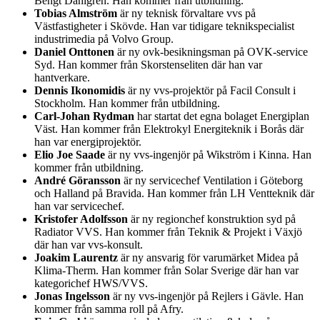
Bengt Dahlgren. Han kommer från utbildning.
Tobias Almström
är ny teknisk förvaltare vvs på
Västfastigheter i Skövde. Han var tidigare teknikspecialist
industrimedia på Volvo Group.
Daniel Onttonen
är ny ovk-besikningsman på OVK-service
Syd. Han kommer från Skorstenseliten där han var
hantverkare.
Dennis Ikonomidis
är ny vvs-projektör på Facil Consult i
Stockholm. Han kommer från utbildning.
Carl-Johan Rydman
har startat det egna bolaget Energiplan
Väst. Han kommer från Elektrokyl Energiteknik i Borås där
han var energiprojektör.
Elio Joe Saade
är ny vvs-ingenjör på Wikström i Kinna. Han
kommer från utbildning.
André Göransson
är ny servicechef Ventilation i Göteborg
och Halland på Bravida. Han kommer från LH Ventteknik där
han var servicechef.
Kristofer Adolfsson
är ny regionchef konstruktion syd på
Radiator VVS. Han kommer från Teknik & Projekt i Växjö
där han var vvs-konsult.
Joakim Laurentz
är ny ansvarig för varumärket Midea på
Klima-Therm. Han kommer från Solar Sverige där han var
kategorichef HWS/VVS.
Jonas Ingelsson
är ny vvs-ingenjör på Rejlers i Gävle. Han
kommer från samma roll på Afry.