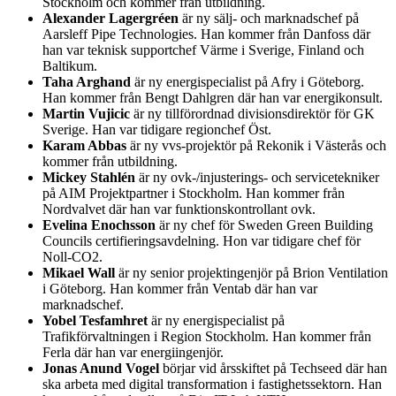
Stockholm och kommer från utbildning.
Alexander Lagergréen
är ny sälj- och marknadschef på
Aarsleff Pipe Technologies. Han kommer från Danfoss där
han var teknisk supportchef Värme i Sverige, Finland och
Baltikum.
Taha Arghand
är ny energispecialist på Afry i Göteborg.
Han kommer från Bengt Dahlgren där han var energikonsult.
Martin Vujicic
är ny tillförordnad divisionsdirektör för GK
Sverige. Han var tidigare regionchef Öst.
Karam Abbas
är ny vvs-projektör på Rekonik i Västerås och
kommer från utbildning.
Mickey Stahlén
är ny ovk-/injusterings- och servicetekniker
på AIM Projektpartner i Stockholm. Han kommer från
Nordvalvet där han var funktionskontrollant ovk.
Evelina Enochsson
är ny chef för Sweden Green Building
Councils certifieringsavdelning. Hon var tidigare chef för
Noll-CO2.
Mikael Wall
är ny senior projektingenjör på Brion Ventilation
i Göteborg. Han kommer från Ventab där han var
marknadschef.
Yobel Tesfamhret
är ny energispecialist på
Trafikförvaltningen i Region Stockholm. Han kommer från
Ferla där han var energiingenjör.
Jonas Anund Vogel
börjar vid årsskiftet på Techseed där han
ska arbeta med digital transformation i fastighetssektorn. Han