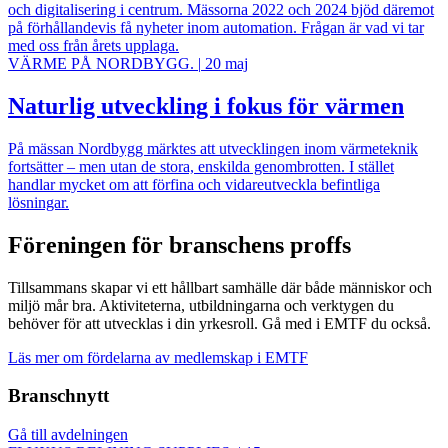
och digitalisering i centrum. Mässorna 2022 och 2024 bjöd däremot
på förhållandevis få nyheter inom automation. Frågan är vad vi tar
med oss från årets upplaga.
VÄRME PÅ NORDBYGG.
|
20 maj
Naturlig utveckling i fokus för värmen
På mässan Nordbygg märktes att utvecklingen inom värmeteknik
fortsätter – men utan de stora, enskilda genombrotten. I stället
handlar mycket om att förfina och vidareutveckla befintliga
lösningar.
Föreningen för branschens proffs
Tillsammans skapar vi ett hållbart samhälle där både människor och
miljö mår bra. Aktiviteterna, utbildningarna och verktygen du
behöver för att utvecklas i din yrkesroll. Gå med i EMTF du också.
Läs mer om fördelarna av medlemskap i EMTF
Branschnytt
Gå till avdelningen