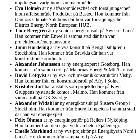
uppdragsansvarig inom samma område.
Eva Holmén
är ny affärsområdeschef och försäljningschef
inom affärsområde Produkter på Bastec. Hon kommer från
Danfoss Climate Solutions där hon var försäljningschef
District Energy North European HUB.
Thor Berggren
är ny senior energikonsult på Sweco i Umeå.
Han kommer från Enwell i samma stad där han var
projektledare/energiansvarig.
Jimm Hardeling
är ny vvs-konsult på Bengt Dahlgren i
Stockholm. Han kommer från Bravida där han var
konstruktionskoordinator.
Alexander Johansson
är ny energiexpert i Göteborg. Han
kommer från samma roll på Majornas Energi & Miljö konsult.
David Löfqvist
är ny vvs- och mekanikkonstruktör i Visby.
Han kommer från en konstruktörsroll på Afry i Solna.
Kristofer Jarl
har anställts som projektledare på Kiwi
Gruppens nystartade kontor i Malmö. Han kommer från
samma roll på GK Sverige.
Alexander Widahl
är ny energikonsult på Sustera Group i
Stockholm. Han kommer från Energikompetens i samma stad
där han var energiexpert.
Felix Öhman
är ny energiingenjör på Rejlers i Nyköping.
Han kommer från den egna verksamheten Fjällenergi.
Emelie Marklund
är ny vvs-projektör på Energibyrån Nord i
Umeå. Hon kommer från samma roll på Afry.