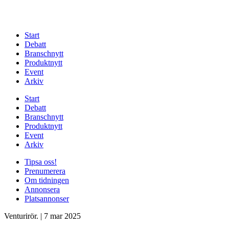
Start
Debatt
Branschnytt
Produktnytt
Event
Arkiv
Start
Debatt
Branschnytt
Produktnytt
Event
Arkiv
Tipsa oss!
Prenumerera
Om tidningen
Annonsera
Platsannonser
Venturirör.
|
7 mar 2025