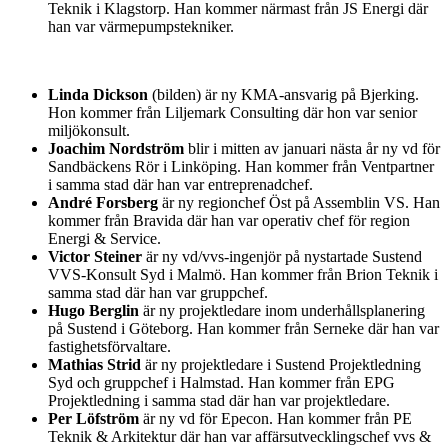
Teknik i Klagstorp. Han kommer närmast från JS Energi där
han var värmepumpstekniker.
Linda Dickson
(bilden) är ny KMA-ansvarig på Bjerking.
Hon kommer från Liljemark Consulting där hon var senior
miljökonsult.
Joachim Nordström
blir i mitten av januari nästa år ny vd för
Sandbäckens Rör i Linköping. Han kommer från Ventpartner
i samma stad där han var entreprenadchef.
André Forsberg
är ny regionchef Öst på Assemblin VS. Han
kommer från Bravida där han var operativ chef för region
Energi & Service.
Victor Steiner
är ny vd/vvs-ingenjör på nystartade Sustend
VVS-Konsult Syd i Malmö. Han kommer från Brion Teknik i
samma stad där han var gruppchef.
Hugo Berglin
är ny projektledare inom underhållsplanering
på Sustend i Göteborg. Han kommer från Serneke där han var
fastighetsförvaltare.
Mathias Strid
är ny projektledare i Sustend Projektledning
Syd och gruppchef i Halmstad. Han kommer från EPG
Projektledning i samma stad där han var projektledare.
Per Löfström
är ny vd för Epecon. Han kommer från PE
Teknik & Arkitektur där han var affärsutvecklingschef vvs &