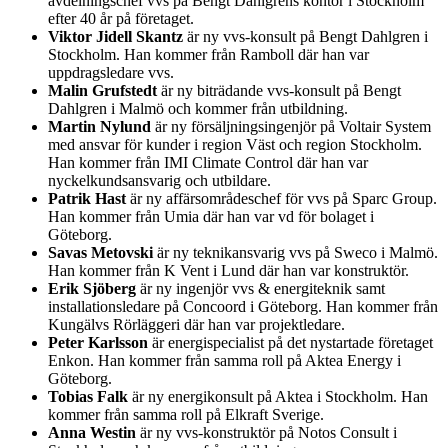
avdelningschef vvs på Bengt Dahlgrens kontor i Stockholm
efter 40 år på företaget.
Viktor Jidell Skantz
är ny vvs-konsult på Bengt Dahlgren i
Stockholm. Han kommer från Ramboll där han var
uppdragsledare vvs.
Malin Grufstedt
är ny biträdande vvs-konsult på Bengt
Dahlgren i Malmö och kommer från utbildning.
Martin Nylund
är ny försäljningsingenjör på Voltair System
med ansvar för kunder i region Väst och region Stockholm.
Han kommer från IMI Climate Control där han var
nyckelkundsansvarig och utbildare.
Patrik Hast
är ny affärsområdeschef för vvs på Sparc Group.
Han kommer från Umia där han var vd för bolaget i
Göteborg.
Savas Metovski
är ny teknikansvarig vvs på Sweco i Malmö.
Han kommer från K Vent i Lund där han var konstruktör.
Erik Sjöberg
är ny ingenjör vvs & energiteknik samt
installationsledare på Concoord i Göteborg. Han kommer från
Kungälvs Rörläggeri där han var projektledare.
Peter Karlsson
är energispecialist på det nystartade företaget
Enkon. Han kommer från samma roll på Aktea Energy i
Göteborg.
Tobias Falk
är ny energikonsult på Aktea i Stockholm. Han
kommer från samma roll på Elkraft Sverige.
Anna Westin
är ny vvs-konstruktör på Notos Consult i