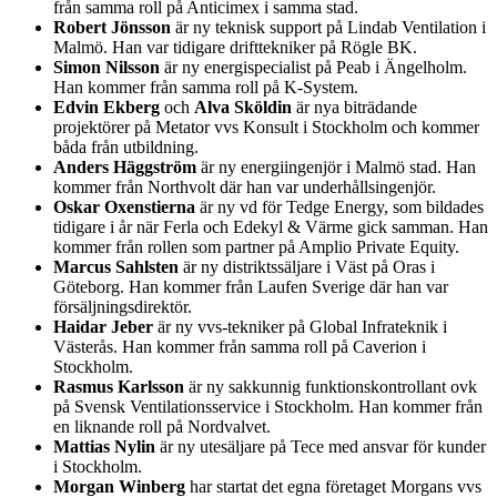
från samma roll på Anticimex i samma stad.
Robert Jönsson
är ny teknisk support på Lindab Ventilation i
Malmö. Han var tidigare drifttekniker på Rögle BK.
Simon Nilsson
är ny energispecialist på Peab i Ängelholm.
Han kommer från samma roll på K-System.
Edvin Ekberg
och
Alva Sköldin
är nya biträdande
projektörer på Metator vvs Konsult i Stockholm och kommer
båda från utbildning.
Anders Häggström
är ny energiingenjör i Malmö stad. Han
kommer från Northvolt där han var underhållsingenjör.
Oskar Oxenstierna
är ny vd för Tedge Energy, som bildades
tidigare i år när Ferla och Edekyl & Värme gick samman. Han
kommer från rollen som partner på Amplio Private Equity.
Marcus Sahlsten
är ny distriktssäljare i Väst på Oras i
Göteborg. Han kommer från Laufen Sverige där han var
försäljningsdirektör.
Haidar Jeber
är ny vvs-tekniker på Global Infrateknik i
Västerås. Han kommer från samma roll på Caverion i
Stockholm.
Rasmus Karlsson
är ny sakkunnig funktionskontrollant ovk
på Svensk Ventilationsservice i Stockholm. Han kommer från
en liknande roll på Nordvalvet.
Mattias Nylin
är ny utesäljare på Tece med ansvar för kunder
i Stockholm.
Morgan Winberg
har startat det egna företaget Morgans vvs