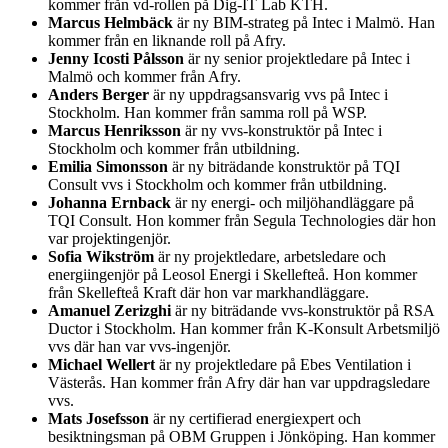
kommer från vd-rollen på Dig-IT Lab KTH.
Marcus Helmbäck
är ny BIM-strateg på Intec i Malmö. Han
kommer från en liknande roll på Afry.
Jenny Icosti Pålsson
är ny senior projektledare på Intec i
Malmö och kommer från Afry.
Anders Berger
är ny uppdragsansvarig vvs på Intec i
Stockholm. Han kommer från samma roll på WSP.
Marcus Henriksson
är ny vvs-konstruktör på Intec i
Stockholm och kommer från utbildning.
Emilia Simonsson
är ny biträdande konstruktör på TQI
Consult vvs i Stockholm och kommer från utbildning.
Johanna Ernback
är ny energi- och miljöhandläggare på
TQI Consult. Hon kommer från Segula Technologies där hon
var projektingenjör.
Sofia Wikström
är ny projektledare, arbetsledare och
energiingenjör på Leosol Energi i Skellefteå. Hon kommer
från Skellefteå Kraft där hon var markhandläggare.
Amanuel Zerizghi
är ny biträdande vvs-konstruktör på RSA
Ductor i Stockholm. Han kommer från K-Konsult Arbetsmiljö
vvs där han var vvs-ingenjör.
Michael Wellert
är ny projektledare på Ebes Ventilation i
Västerås. Han kommer från Afry där han var uppdragsledare
vvs.
Mats Josefsson
är ny certifierad energiexpert och
besiktningsman på OBM Gruppen i Jönköping. Han kommer