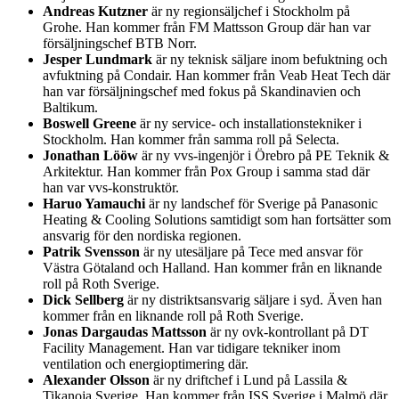
Andreas Kutzner
är ny regionsäljchef i Stockholm på
Grohe. Han kommer från FM Mattsson Group där han var
försäljningschef BTB Norr.
Jesper Lundmark
är ny teknisk säljare inom befuktning och
avfuktning på Condair. Han kommer från Veab Heat Tech där
han var försäljningschef med fokus på Skandinavien och
Baltikum.
Boswell Greene
är ny service- och installationstekniker i
Stockholm. Han kommer från samma roll på Selecta.
Jonathan Lööw
är ny vvs-ingenjör i Örebro på PE Teknik &
Arkitektur. Han kommer från Pox Group i samma stad där
han var vvs-konstruktör.
Haruo Yamauchi
är ny landschef för Sverige på Panasonic
Heating & Cooling Solutions samtidigt som han fortsätter som
ansvarig för den nordiska regionen.
Patrik Svensson
är ny utesäljare på Tece med ansvar för
Västra Götaland och Halland. Han kommer från en liknande
roll på Roth Sverige.
Dick Sellberg
är ny distriktsansvarig säljare i syd. Även han
kommer från en liknande roll på Roth Sverige.
Jonas Dargaudas Mattsson
är ny ovk-kontrollant på DT
Facility Management. Han var tidigare tekniker inom
ventilation och energioptimering där.
Alexander Olsson
är ny driftchef i Lund på Lassila &
Tikanoja Sverige. Han kommer från ISS Sverige i Malmö där