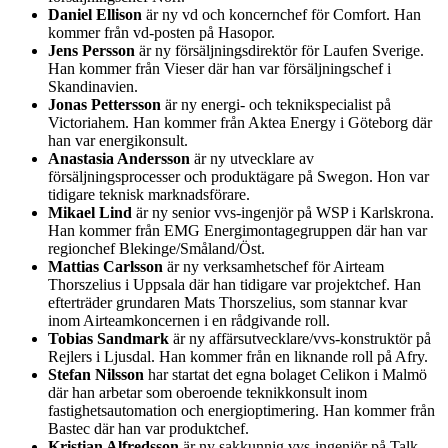
Daniel Ellison
är ny vd och koncernchef för Comfort. Han
kommer från vd-posten på Hasopor.
Jens Persson
är ny försäljningsdirektör för Laufen Sverige.
Han kommer från Vieser där han var försäljningschef i
Skandinavien.
Jonas Pettersson
är ny energi- och teknikspecialist på
Victoriahem. Han kommer från Aktea Energy i Göteborg där
han var energikonsult.
Anastasia Andersson
är ny utvecklare av
försäljningsprocesser och produktägare på Swegon. Hon var
tidigare teknisk marknadsförare.
Mikael Lind
är ny senior vvs-ingenjör på WSP i Karlskrona.
Han kommer från EMG Energimontagegruppen där han var
regionchef Blekinge/Småland/Öst.
Mattias Carlsson
är ny verksamhetschef för Airteam
Thorszelius i Uppsala där han tidigare var projektchef. Han
efterträder grundaren Mats Thorszelius, som stannar kvar
inom Airteamkoncernen i en rådgivande roll.
Tobias Sandmark
är ny affärsutvecklare/vvs-konstruktör på
Rejlers i Ljusdal. Han kommer från en liknande roll på Afry.
Stefan Nilsson
har startat det egna bolaget Celikon i Malmö
där han arbetar som oberoende teknikkonsult inom
fastighetsautomation och energioptimering. Han kommer från
Bastec där han var produktchef.
Kristian Alfredsson
är ny sakkunnig vvs-ingenjör på Talk