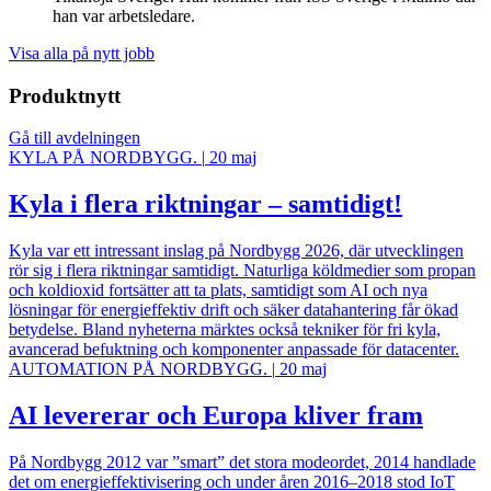
han var arbetsledare.
Visa alla på nytt jobb
Produktnytt
Gå till avdelningen
KYLA PÅ NORDBYGG.
|
20 maj
Kyla i flera riktningar – samtidigt!
Kyla var ett intressant inslag på Nordbygg 2026, där utvecklingen
rör sig i flera riktningar samtidigt. Naturliga köldmedier som propan
och koldioxid fortsätter att ta plats, samtidigt som AI och nya
lösningar för energieffektiv drift och säker datahantering får ökad
betydelse. Bland nyheterna märktes också tekniker för fri kyla,
avancerad befuktning och komponenter anpassade för datacenter.
AUTOMATION PÅ NORDBYGG.
|
20 maj
AI levererar och Europa kliver fram
På Nordbygg 2012 var ”smart” det stora modeordet, 2014 handlade
det om energieffektivisering och under åren 2016–2018 stod IoT