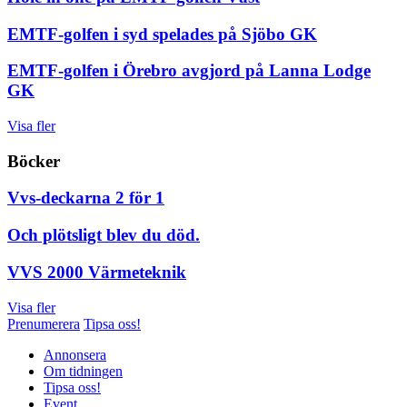
EMTF-golfen i syd spelades på Sjöbo GK
EMTF-golfen i Örebro avgjord på Lanna Lodge
GK
Visa fler
Böcker
Vvs-deckarna 2 för 1
Och plötsligt blev du död.
VVS 2000 Värmeteknik
Visa fler
Prenumerera
Tipsa oss!
Annonsera
Om tidningen
Tipsa oss!
Event