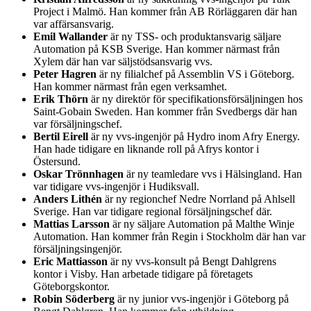
Project i Malmö. Han kommer från AB Rörläggaren där han
var affärsansvarig.
Emil Wallander
är ny TSS- och produktansvarig säljare
Automation på KSB Sverige. Han kommer närmast från
Xylem där han var säljstödsansvarig vvs.
Peter Hagren
är ny filialchef på Assemblin VS i Göteborg.
Han kommer närmast från egen verksamhet.
Erik Thörn
är ny direktör för specifikationsförsäljningen hos
Saint-Gobain Sweden. Han kommer från Svedbergs där han
var försäljningschef.
Bertil Eirell
är ny vvs-ingenjör på Hydro inom Afry Energy.
Han hade tidigare en liknande roll på Afrys kontor i
Östersund.
Oskar Trönnhagen
är ny teamledare vvs i Hälsingland. Han
var tidigare vvs-ingenjör i Hudiksvall.
Anders Lithén
är ny regionchef Nedre Norrland på Ahlsell
Sverige. Han var tidigare regional försäljningschef där.
Mattias Larsson
är ny säljare Automation på Malthe Winje
Automation. Han kommer från Regin i Stockholm där han var
försäljningsingenjör.
Eric Mattiasson
är ny vvs-konsult på Bengt Dahlgrens
kontor i Visby. Han arbetade tidigare på företagets
Göteborgskontor.
Robin Söderberg
är ny junior vvs-ingenjör i Göteborg på