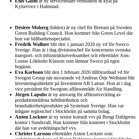
Enis Gashi
är ny serviceledare ventilation & kyla på
Kylservice i Halmstad.
Désirée Moberg
(bilden) är ny chef för Breeam på Sweden
Green Building Council. Hon kommer från Green Level där
hon var hållbarhetsspecialist.
Fredrik Wallner
blir den 1 januari 2026 ny vd för Sweco
Sverige. Han är i dag divisionschef för koncernens svenska
transport- och infrastrukturverksamhet och efterträder Ann-
Louise Lökholm Klasson som lämnar Sweco på egen
begäran.
Eva Karlsson
blir den 1 februari 2026 tillförordnad vd för
Swegon Group när nuvarande vd Andreas Örje Wellstam blir
investeringsdirektör på Investment AB Latour. Hon är i dag
vice president för Swegons affärsområde Air Handling.
Jörgen Lapuhs
är ny ansvarig för affärsutveckling av
produktområdena luftdistribution och
brandsäkerhetsprodukter på Systemair Sverige. Han var
tidigare regionchef i Stockholm på samma bolag.
Anton Lockner
är ny senior konsult vvs på Bengt Dahlgrens
kontor i Sundsvall. Han kommer från kontoret i Stockholm
där han var avdelningschef vvs.
Christer Larsson
efterträder Anton Lockner som