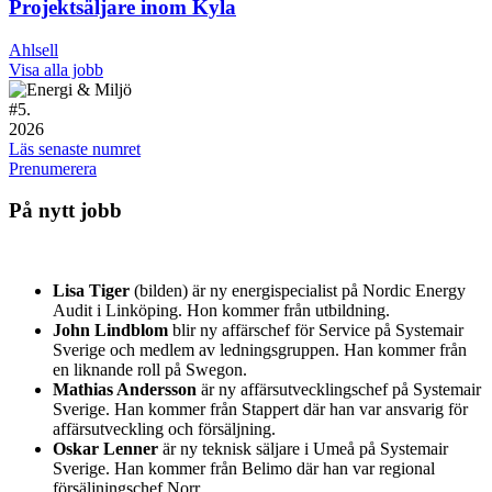
Projektsäljare inom Kyla
Ahlsell
Visa alla jobb
#
5.
2026
Läs senaste numret
Prenumerera
På nytt jobb
Lisa Tiger
(bilden) är ny energispecialist på Nordic Energy
Audit i Linköping. Hon kommer från utbildning.
John Lindblom
blir ny affärschef för Service på Systemair
Sverige och medlem av ledningsgruppen. Han kommer från
en liknande roll på Swegon.
Mathias Andersson
är ny affärsutvecklingschef på Systemair
Sverige. Han kommer från Stappert där han var ansvarig för
affärsutveckling och försäljning.
Oskar Lenner
är ny teknisk säljare i Umeå på Systemair
Sverige. Han kommer från Belimo där han var regional
försäljningschef Norr.