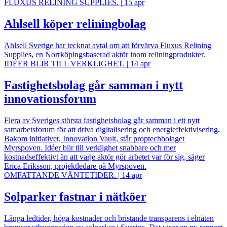
FLUXUS RELINING SUPPLIES.
|
15 apr
Ahlsell köper reliningbolag
Ahlsell Sverige har tecknat avtal om att förvärva Fluxus Relining
Supplies, en Norrköpingsbaserad aktör inom reliningprodukter.
IDÉER BLIR TILL VERKLIGHET.
|
14 apr
Fastighetsbolag går samman i nytt
innovationsforum
Flera av Sveriges största fastighetsbolag går samman i ett nytt
samarbetsforum för att driva digitalisering och energieffektivisering.
Bakom initiativet, Innovation Vault, står proptechbolaget
Myrspoven. Idéer blir till verklighet snabbare och mer
kostnadseffektivt än att varje aktör gör arbetet var för sig, säger
Erica Eriksson, projektledare på Myrspoven.
OMFATTANDE VÄNTETIDER.
|
14 apr
Solparker fastnar i nätköer
Långa ledtider, höga kostnader och bristande transparens i elnäten