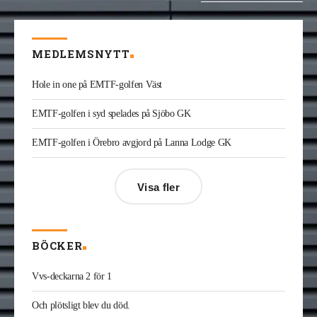
Göteborg och Halland på Bravida. Han kommer från
LH Ventteknik där han var servicechef.
är ny regionchef konstruktion
Kristofer Adolfsson
syd på Radiator VVS. Han kommer från Teknik &
MEDLEMSNYTT
Projekt i Växjö där han var vvs-konsult.
är ny ansvarig för varumärket
Joakim Laurentz
Hole in one på EMTF-golfen Väst
Midea på Klima-Therm. Han kommer från Solar
Sverige där han var kategorichef HWS/VVS.
EMTF-golfen i syd spelades på Sjöbo GK
är ny vvs-ingenjör på Rejlers i
Jonas Ingelsson
Gävle. Han kommer från samma roll på Afry.
EMTF-golfen i Örebro avgjord på Lanna Lodge GK
är ny serviceledare ventilation & kyla på
Enis Gashi
Kylservice i Halmstad.
Visa fler
BÖCKER
Vvs-deckarna 2 för 1
Och plötsligt blev du död.