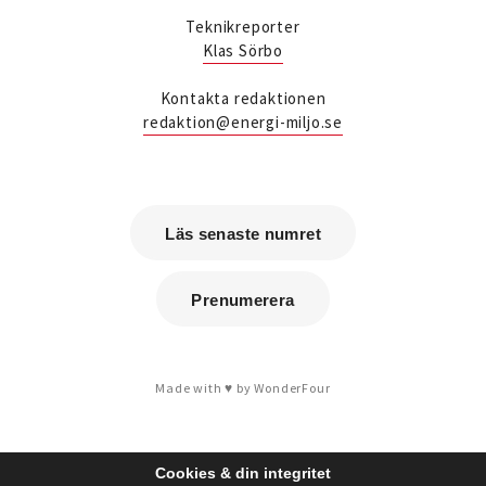
utbildare.
Teknikreporter
är ny affärsområdeschef för vvs på
Patrik Hast
Klas Sörbo
Sparc Group. Han kommer från Umia där han var vd
för bolaget i Göteborg.
är ny teknikansvarig vvs på Sweco
Savas Metovski
Kontakta redaktionen
i Malmö. Han kommer från K Vent i Lund där han var
redaktion@energi-miljo.se
konstruktör.
är ny ingenjör vvs & energiteknik samt
Erik Sjöberg
installationsledare på Concoord i Göteborg. Han
kommer från Kungälvs Rörläggeri där han var
projektledare.
Läs senaste numret
är energispecialist på det
Peter Karlsson
nystartade företaget Enkon. Han kommer från
samma roll på Aktea Energy i Göteborg.
Prenumerera
är ny energikonsult på Aktea i
Tobias Falk
Stockholm. Han kommer från samma roll på Elkraft
Sverige.
är ny vvs-konstruktör på Notos
Anna Westin
Made with
by WonderFour
Consult i Stockholm och kommer från utbildning.
är ny sälj- och
Alexander Lagergréen
marknadschef på Aarsleff Pipe Technologies. Han
kommer från Danfoss där han var teknisk
Cookies & din integritet