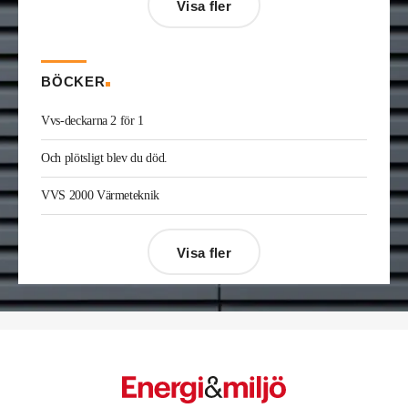
Visa fler
Gävle. Han kommer från samma roll på Afry.
Enis Gashi
är ny serviceledare ventilation & kyla
på Kylservice i Halmstad.
BÖCKER
Vvs-deckarna 2 för 1
Och plötsligt blev du död.
VVS 2000 Värmeteknik
Visa fler