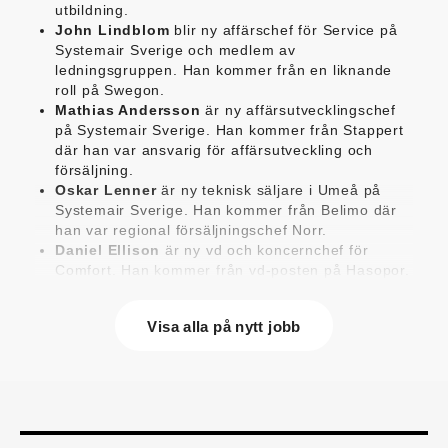
utbildning.
John Lindblom
blir ny affärschef för Service på
Systemair Sverige och medlem av
ledningsgruppen. Han kommer från en liknande
roll på Swegon.
Mathias Andersson
är ny affärsutvecklingschef
på Systemair Sverige. Han kommer från Stappert
där han var ansvarig för affärsutveckling och
försäljning.
Oskar Lenner
är ny teknisk säljare i Umeå på
Systemair Sverige. Han kommer från Belimo där
han var regional försäljningschef Norr.
Daniel Ellison
är ny vd och koncernchef för
Comfort. Han kommer från vd-posten på Hasopor.
Jens Persson
är ny försäljningsdirektör för
Laufen Sverige. Han kommer från Vieser där han
Visa alla på nytt jobb
var försäljningschef i Skandinavien.
Jonas Pettersson
är ny energi- och
teknikspecialist på Victoriahem. Han kommer från
Aktea Energy i Göteborg där han var
energikonsult.
Anastasia Andersson
är ny utvecklare av