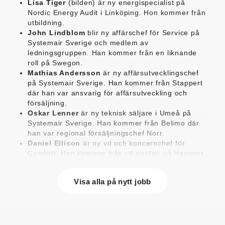
Lisa Tiger
(bilden) är ny energispecialist på
Nordic Energy Audit i Linköping. Hon kommer från
utbildning.
John Lindblom
blir ny affärschef för Service på
Systemair Sverige och medlem av
ledningsgruppen. Han kommer från en liknande
roll på Swegon.
Mathias Andersson
är ny affärsutvecklingschef
på Systemair Sverige. Han kommer från Stappert
där han var ansvarig för affärsutveckling och
försäljning.
Oskar Lenner
är ny teknisk säljare i Umeå på
Systemair Sverige. Han kommer från Belimo där
han var regional försäljningschef Norr.
Daniel Ellison
är ny vd och koncernchef för
Comfort. Han kommer från vd-posten på Hasopor.
Jens Persson
är ny försäljningsdirektör för
Laufen Sverige. Han kommer från Vieser där han
Visa alla på nytt jobb
var försäljningschef i Skandinavien.
Jonas Pettersson
är ny energi- och
teknikspecialist på Victoriahem. Han kommer från
Aktea Energy i Göteborg där han var
energikonsult.