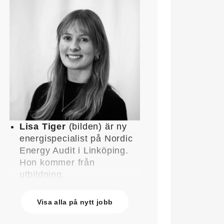
Lisa Tiger
(bilden) är ny
energispecialist på Nordic
Energy Audit i Linköping.
Hon kommer från
utbildning.
John Lindblom
blir ny
affärschef för Service på
Visa alla på nytt jobb
Systemair Sverige och
medlem av