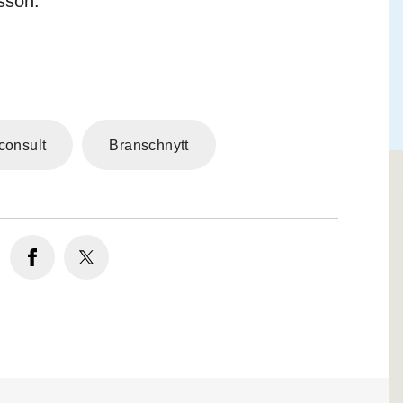
sson.
consult
Branschnytt