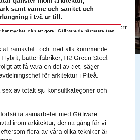
ar tjänster inom arkitektur,
mark samt värme och sanitet och
längning i två år till.
 har mycket jobb att göra i Gällivare de närmaste åren.
aktat ramavtal i och med alla kommande
l Hybrit, batterifabriker, H2 Green Steel,
oligt att få vara en del av det, säger
vdelningschef för arkitektur i Piteå.
ex av totalt sju konsultkategorier och
få fortsätta samarbetet med Gällivare
vtal inom arkitektur, denna gång får vi
ftersom flera av våra olika tekniker är