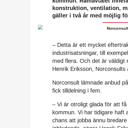
kommun. Ramavtalet innefatt
konstruktion, ventilation, 
gäller i två år med möjlig för
Norconsult
– Detta är ett mycket eftertr
industrisatsningar, till exempe
med flera. Och det är väldigt r
Henrik Eriksson, Norconsults a
Norconsult lämnade anbud på s
fick tilldelning i fem.
– Vi är otroligt glada för att 
kommun. Vi har tidigare haft a
chans att jobba ännu bredare e