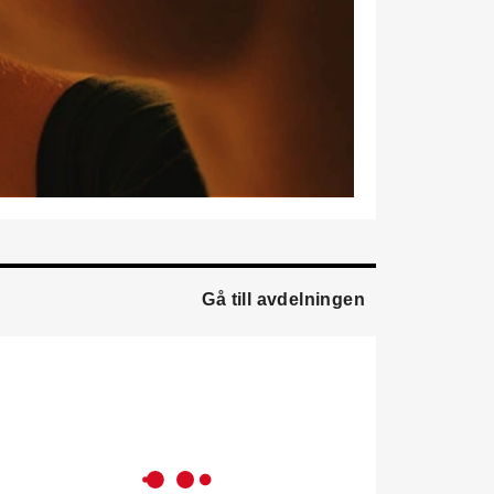
marknadsförare.
Mikael Lind
är ny senior
vvs-ingenjör på WSP i
Karlskrona. Han kommer
från EMG
Energimontagegruppen där
han var regionchef
Blekinge/Småland/Öst.
Mattias Carlsson
är ny
verksamhetschef för
Airteam Thorszelius i
Gå till avdelningen
Uppsala där han tidigare
var projektchef. Han
efterträder grundaren Mats
Thorszelius, som stannar
kvar inom
Airteamkoncernen i en
rådgivande roll.
Tobias Sandmark
är ny