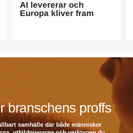
AI levererar och
Europa kliver fram
r branschens proffs
ållbart samhälle där både människor
erna, utbildningarna och verktygen du