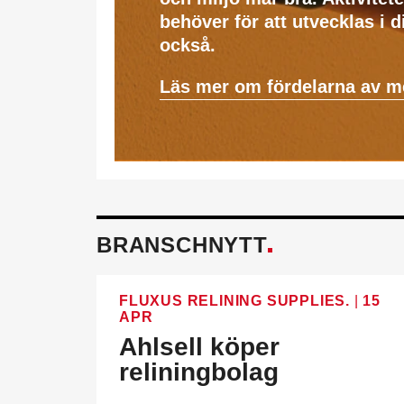
behöver för att utvecklas i 
också.
Läs mer om fördelarna av 
BRANSCHNYTT
FLUXUS RELINING SUPPLIES.
|
15
APR
Ahlsell köper
reliningbolag