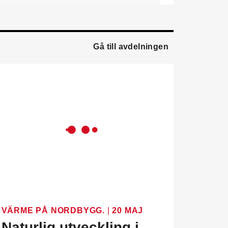
ledningsgruppen. Han
kommer från en liknande
roll på Swegon.
Gå till avdelningen
Mathias Andersson
är ny
affärsutvecklingschef på
Systemair Sverige. Han
kommer från Stappert där
han var ansvarig för
affärsutveckling och
försäljning.
Oskar Lenner
är ny
teknisk säljare i Umeå på
Systemair Sverige. Han
kommer från Belimo där
han var regional
försäljningschef Norr.
Daniel Ellison
är ny vd
VÄRME PÅ NORDBYGG.
|
20 MAJ
och koncernchef för
Naturlig utveckling i