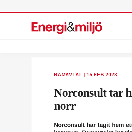
RAMAVTAL
|
15 FEB 2023
Norconsult tar h
norr
Norconsult har tagit hem ett