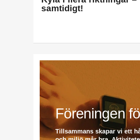
samtidigt!
Föreningen fö
Tillsammans skapar vi ett h
och miljö mår bra. Aktivitet