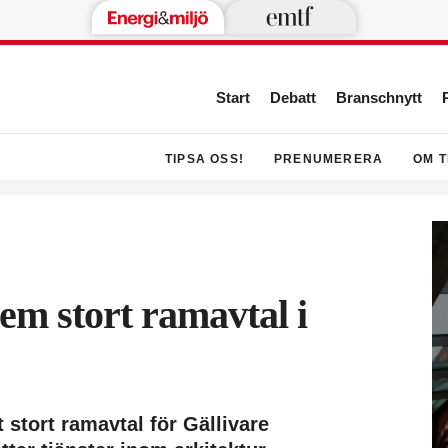
Start
Debatt
Branschnytt
TIPSA OSS!
PRENUMERERA
OM T
em stort ramavtal i
 stort ramavtal för Gällivare