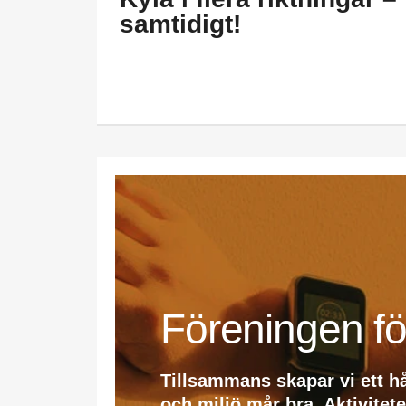
samtidigt!
Föreningen fö
Tillsammans skapar vi ett h
och miljö mår bra. Aktivitet