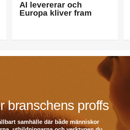
AI levererar och
Europa kliver fram
r branschens proffs
ållbart samhälle där både människor
erna, utbildningarna och verktygen du