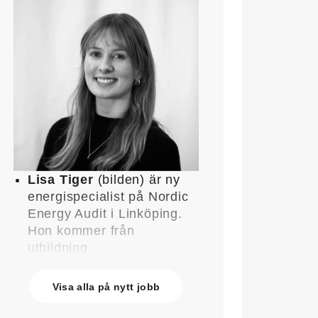
Lisa Tiger
(bilden) är ny
energispecialist på Nordic
Energy Audit i Linköping.
Hon kommer från
utbildning.
John Lindblom
blir ny
affärschef för Service på
Visa alla på nytt jobb
Systemair Sverige och
medlem av