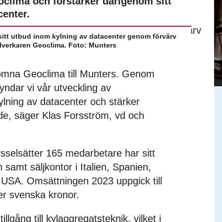
oclima och förstärker därigenom sitt
center.
sitt utbud inom kylning av datacenter genom förvärv
illverkaren Geoclima. Foto: Munters
lkomna Geoclima till Munters. Genom
yndar vi vår utveckling av
kylning av datacenter och stärker
de, säger Klas Forsström, vd och
selsätter 165 medarbetare har sitt
 samt säljkontor i Italien, Spanien,
h USA. Omsättningen 2023 uppgick till
er svenska kronor.
lgång till kylaggregatsteknik, vilket i