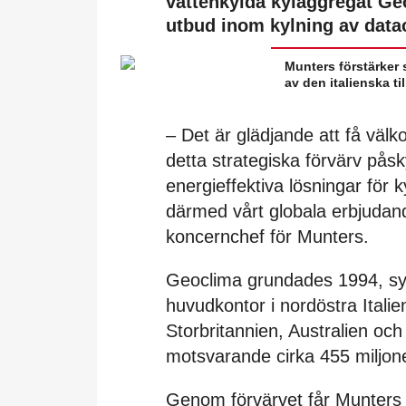
vattenkylda kylaggregat Ge
utbud inom kylning av data
Munters förstärker 
av den italienska t
– Det är glädjande att få vä
detta strategiska förvärv påsk
energieffektiva lösningar för 
därmed vårt globala erbjudan
koncernchef för Munters.
Geoclima grundades 1994, sys
huvudkontor i nordöstra Italien
Storbritannien, Australien oc
motsvarande cirka 455 miljon
Genom förvärvet får Munters til