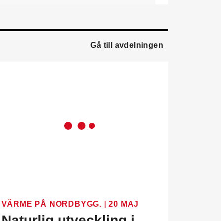
ledningsgruppen. Han
kommer från en liknande
roll på Swegon.
Gå till avdelningen
Mathias Andersson
är ny
affärsutvecklingschef på
Systemair Sverige. Han
kommer från Stappert där
han var ansvarig för
affärsutveckling och
försäljning.
Oskar Lenner
är ny
teknisk säljare i Umeå på
Systemair Sverige. Han
kommer från Belimo där
han var regional
försäljningschef Norr.
Daniel Ellison
är ny vd
VÄRME PÅ NORDBYGG.
|
20 MAJ
och koncernchef för
Naturlig utveckling i