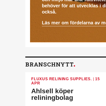
behöver för att utvecklas i 
också.
Läs mer om fördelarna av 
BRANSCHNYTT
FLUXUS RELINING SUPPLIES.
|
15
APR
Ahlsell köper
reliningbolag