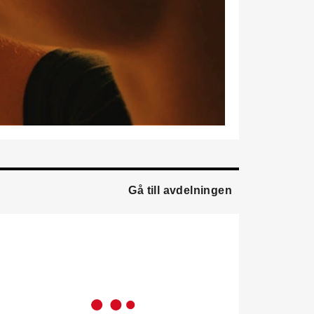
marknadsförare.
Mikael Lind
är ny senior
vvs-ingenjör på WSP i
Karlskrona. Han kommer
från EMG
Energimontagegruppen där
han var regionchef
Blekinge/Småland/Öst.
Mattias Carlsson
är ny
verksamhetschef för
Airteam Thorszelius i
Gå till avdelningen
Uppsala där han tidigare
var projektchef. Han
efterträder grundaren Mats
Thorszelius, som stannar
kvar inom
Airteamkoncernen i en
rådgivande roll.
Tobias Sandmark
är ny