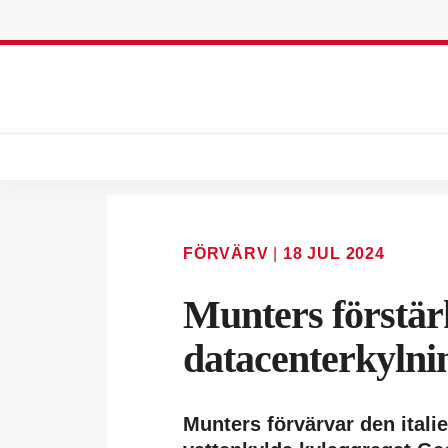
FÖRVÄRV
|
18 JUL 2024
Munters förstär
datacenterkylni
Munters förvärvar den italie