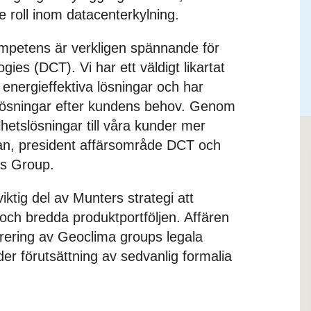
 roll inom datacenterkylning.
mpetens är verkligen spännande för
es (DCT). Vi har ett väldigt likartat
energieffektiva lösningar och har
lösningar efter kundens behov. Genom
lhetslösningar till våra kunder mer
an, president affärsområde DCT och
rs Group.
ktig del av Munters strategi att
och bredda produktportföljen. Affären
turering av Geoclima groups legala
der förutsättning av sedvanlig formalia