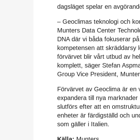
dagsläget spelar en avgörande
– Geoclimas teknologi och ko
Munters Data Center Technologi
DNA där vi båda fokuserar på 
kompetensen att skräddarsy 
förvärvet blir vårt utbud av he
komplett, säger Stefan Aspm
Group Vice President, Munte
Förvärvet av Geoclima är en vi
expandera till nya marknader 
slutförs efter att en omstruk
enheter är färdigställd och un
som gäller i Italien.
Källa:
Munters