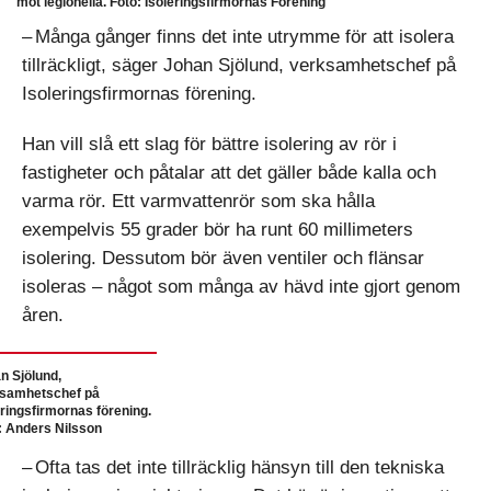
mot legionella. Foto: Isoleringsfirmornas Förening
– Många gånger finns det inte utrymme för att isolera
tillräckligt, säger Johan Sjölund, verksamhetschef på
Isoleringsfirmornas förening.
Han vill slå ett slag för bättre isolering av rör i
fastigheter och påtalar att det gäller både kalla och
varma rör. Ett varmvattenrör som ska hålla
exempelvis 55 grader bör ha runt 60 millimeters
isolering. Dessutom bör även ventiler och flänsar
isoleras – något som många av hävd inte gjort genom
åren.
n Sjölund,
samhetschef på
eringsfirmornas förening.
: Anders Nilsson
– Ofta tas det inte tillräcklig hänsyn till den tekniska