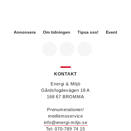
Sweco Sverige. Han är i dag divisionschef för
koncernens svenska transport- och
infrastrukturverksamhet och efterträder Ann-
Louise Lökholm Klasson som lämnar Sweco på
egen begäran.
Annonsera
Om tidningen
Tipsa oss!
Event
Eva Karlsson
blir den 1 februari 2026
tillförordnad vd för Swegon Group när nuvarande
vd Andreas Örje Wellstam blir investeringsdirektör
på Investment AB Latour. Hon är i dag vice
president för Swegons affärsområde Air Handling.
Jörgen Lapuhs
är ny ansvarig för
affärsutveckling av produktområdena
KONTAKT
luftdistribution och brandsäkerhetsprodukter på
Systemair Sverige. Han var tidigare regionchef i
Energi & Miljö
Stockholm på samma bolag.
Gårdsfogdevägen 18 A
Anton Lockner
är ny senior konsult vvs på Bengt
168 67 BROMMA
Dahlgrens kontor i Sundsvall. Han kommer från
kontoret i Stockholm där han var avdelningschef
Prenumerationer/
vvs.
medlemsservice
Christer Larsson
efterträder Anton Lockner som
info@energi-miljo.se
avdelningschef vvs på Bengt Dahlgrens kontor i
Stockholm efter 40 år på företaget.
Tel: 070-789 74 15