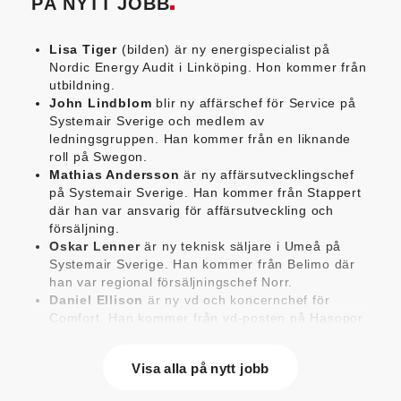
PÅ NYTT JOBB
Lisa Tiger
(bilden) är ny energispecialist på
Nordic Energy Audit i Linköping. Hon kommer från
utbildning.
John Lindblom
blir ny affärschef för Service på
Systemair Sverige och medlem av
ledningsgruppen. Han kommer från en liknande
roll på Swegon.
Mathias Andersson
är ny affärsutvecklingschef
på Systemair Sverige. Han kommer från Stappert
där han var ansvarig för affärsutveckling och
försäljning.
Oskar Lenner
är ny teknisk säljare i Umeå på
Systemair Sverige. Han kommer från Belimo där
han var regional försäljningschef Norr.
Daniel Ellison
är ny vd och koncernchef för
Comfort. Han kommer från vd-posten på Hasopor.
Jens Persson
är ny försäljningsdirektör för
Laufen Sverige. Han kommer från Vieser där han
Visa alla på nytt jobb
var försäljningschef i Skandinavien.
Jonas Pettersson
är ny energi- och