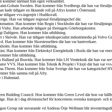
an kommer närmast från egen verksamhet.
s Saint-Gobain Sweden. Han kommer från Svedbergs där han var försäljn
 hade tidigare en liknande roll på Afrys kontor i Östersund.
r tidigare vvs-ingenjör i Hudiksvall.
ige. Han var tidigare regional försäljningschef där.
tomation. Han kommer från Regin i Stockholm där han var försäljnings
 Visby. Han arbetade tidigare på företagets Göteborgskontor.
ngt Dahlgren. Han kommer från utbildning.
er i Skövde. Han var tidigare teknikspecialist industrimedia på Volvo G
. Han kommer från Skorstenseliten där han var hantverkare.
ockholm. Han kommer från utbildning.
Väst. Han kommer från Elektrokyl Energiteknik i Borås där han var ener
ommer från utbildning.
ch Halland på Bravida. Han kommer från LH Ventteknik där han var ser
iator VVS. Han kommer från Teknik & Projekt i Växjö där han var vvs-
ima-Therm. Han kommer från Solar Sverige där han var kategorichef
ommer från samma roll på Afry.
e i Halmstad.
en Building Council. Hon kommer från Green Level där hon var hållbar
ige. Han är i dag divisionschef för koncernens svenska transport- och
egon Group när nuvarande vd Andreas Örje Wellstam blir investeringsdi