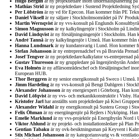
Hugo Berglin
är ny projektledare inom underhållsplanering på
Mathias Strid
är ny projektledare i Sustend Projektledning S
Per Löfström
är ny vd för Epecon. Han kommer från PE Teknik
Daniel Viksell
är ny säljare i Stockholmsområdet på IV Produ
Martin Wernqvist
är ny vvs-konsult på Englunds Konsultbyr
Simon Magnusson
är ny kalkylingenjör i Stockholm på Lindi
David Lindqvist
är ny försäljningsingenjör i Stockholm. Han 
André Tannå
är ny kalkylingenjör i Umeå. Han kommer från u
Hanna Lundmark
är ny kundansvarig i Lund. Hon kommer fr
Stefan Johansson
är ny entreprenadchef vs på Bravida Prenad
Josef Tengver
är ny projektledare/kalkylator vs-entreprenad 
Gustav Thuresson
är ny gruppledare på Ingenjörsbyrån Ander
Eva Holmén
är ny affärsområdeschef och försäljningschef ino
European HUB.
Thor Berggren
är ny senior energikonsult på Sweco i Umeå. H
Jimm Hardeling
är ny vvs-konsult på Bengt Dahlgren i Stock
Alexander Johansson
är ny energiexpert i Göteborg. Han kom
David Löfqvist
är ny vvs- och mekanikkonstruktör i Visby. Ha
Kristofer Jarl
har anställts som projektledare på Kiwi Gruppe
Alexander Widahl
är ny energikonsult på Sustera Group i St
Felix Öhman
är ny energiingenjör på Rejlers i Nyköping. Han
Emelie Marklund
är ny vvs-projektör på Energibyrån Nord i
Viktor Ahlund
är ny projekt- och installationsledare på Plan
Gentian Tabaku
är ny ovk-besiktningsman på Keyvent i Kalm
Stix Michael Johansson
är ny kategoriansvarig vs & ventilatio