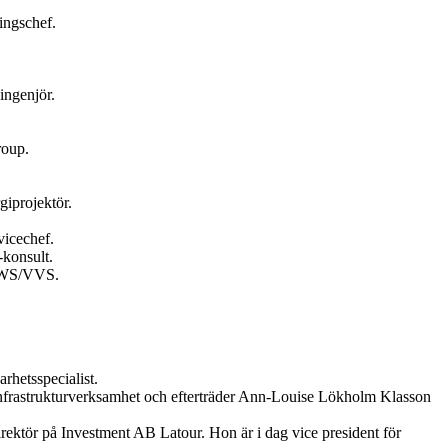
ingschef.
ingenjör.
roup.
giprojektör.
vicechef.
konsult.
 HWS/VVS.
hetsspecialist.
 infrastrukturverksamhet och efterträder Ann-Louise Lökholm Klasson
rektör på Investment AB Latour. Hon är i dag vice president för