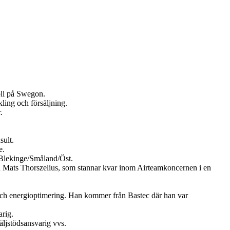
oll på Swegon.
ling och försäljning.
.
sult.
e.
Blekinge/Småland/Öst.
en Mats Thorszelius, som stannar kvar inom Airteamkoncernen i en
och energioptimering. Han kommer från Bastec där han var
rig.
ljstödsansvarig vvs.