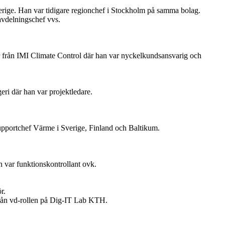
erige. Han var tidigare regionchef i Stockholm på samma bolag.
avdelningschef vvs.
 från IMI Climate Control där han var nyckelkundsansvarig och
ri där han var projektledare.
upportchef Värme i Sverige, Finland och Baltikum.
 var funktionskontrollant ovk.
r.
 från vd-rollen på Dig-IT Lab KTH.