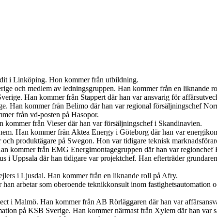
udit i Linköping. Hon kommer från utbildning.
Sverige och medlem av ledningsgruppen. Han kommer från en liknande r
verige. Han kommer från Stappert där han var ansvarig för affärsutveck
ige. Han kommer från Belimo där han var regional försäljningschef Norr
mer från vd-posten på Hasopor.
an kommer från Vieser där han var försäljningschef i Skandinavien.
iahem. Han kommer från Aktea Energy i Göteborg där han var energikon
er och produktägare på Swegon. Hon var tidigare teknisk marknadsförar
 Han kommer från EMG Energimontagegruppen där han var regionchef 
s i Uppsala där han tidigare var projektchef. Han efterträder grundar
jlers i Ljusdal. Han kommer från en liknande roll på Afry.
är han arbetar som oberoende teknikkonsult inom fastighetsautomation 
ject i Malmö. Han kommer från AB Rörläggaren där han var affärsansva
mation på KSB Sverige. Han kommer närmast från Xylem där han var sä