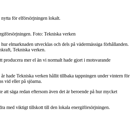
nytta för elförsörjningen lokalt.
ergiförsörjningen. Foto: Tekniska verken
på hur elmarknaden utvecklas och dels på vädermässiga förhållanden.
nkraft, Tekniska verken.
 att producera mer el än vi normalt hade gjort i motsvarande
 år hade Tekniska verken hållit tillbaka tappningen under vintern för
s vid eller på sjöarna.
nte att säga redan eftersom även det är beroende på hur mycket
ed viktigt tillskott till den lokala energiförsörjningen.