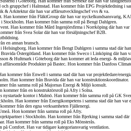
 Sustend i Göteborg. Han kommer från Serneke där han var fastighetsför
yd och gruppchef i Halmstad. Han kommer från EPG Projektledning i sam
 & Arkitektur där han var affärsutvecklingschef vvs & va.
kt. Han kommer från FläktGroup där han var nyckelkundsansvarig, K
å i Stockholm. Han kommer från samma roll på Bengt Dahlgren.
nvent. Han kommer från Mård Ingenjörsfirma i Norrköping där han var b
kommer från Svea Solar där han var försäljningschef B2B.
tbildning.
ån en annan bransch.
 i Helsingborg. Han kommer från Bengt Dahlgren i samma stad där han 
på Bravida Östergötland. Han kommer från Sweco i Linköping där han va
sson & Hultmark i Göteborg där han kommer att leda energi- & miljöa
m affärsområde Produkter på Bastec. Hon kommer från Danfoss Climate 
an kommer från Enwell i samma stad där han var projektledare/energi
holm. Han kommer från Bravida där han var konstruktionskoordinator.
mer från samma roll på Majornas Energi & Miljö konsult.
n kommer från en konstruktörsroll på Afry i Solna.
ns nystartade kontor i Malmö. Han kommer från samma roll på GK Sver
ockholm. Han kommer från Energikompetens i samma stad där han var e
 kommer från den egna verksamheten Fjällenergi.
 Umeå. Hon kommer från samma roll på Afry.
 Projektpartner i Stockholm. Han kommer från Bjerking i samma stad där
ar. Han kommer från samma roll på Eks Mönsterås.
n på Comfort. Han var tidigare kategoriansvarig ventilation.