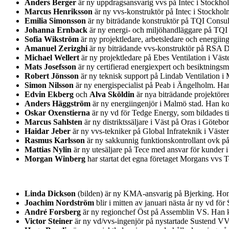
Anders Berger
är ny uppdragsansvarig vvs på Intec i Stockh
Marcus Henriksson
är ny vvs-konstruktör på Intec i Stockho
Emilia Simonsson
är ny biträdande konstruktör på TQI Consul
Johanna Ernback
är ny energi- och miljöhandläggare på TQI
Sofia Wikström
är ny projektledare, arbetsledare och energii
Amanuel Zerizghi
är ny biträdande vvs-konstruktör på RSA D
Michael Wellert
är ny projektledare på Ebes Ventilation i Väs
Mats Josefsson
är ny certifierad energiexpert och besiktnin
Robert Jönsson
är ny teknisk support på Lindab Ventilation i
Simon Nilsson
är ny energispecialist på Peab i Ängelholm. H
Edvin Ekberg
och
Alva Sköldin
är nya biträdande projektöre
Anders Häggström
är ny energiingenjör i Malmö stad. Han ko
Oskar Oxenstierna
är ny vd för Tedge Energy, som bildades t
Marcus Sahlsten
är ny distriktssäljare i Väst på Oras i Göteb
Haidar Jeber
är ny vvs-tekniker på Global Infrateknik i Väst
Rasmus Karlsson
är ny sakkunnig funktionskontrollant ovk på
Mattias Nylin
är ny utesäljare på Tece med ansvar för kunder 
Morgan Winberg
har startat det egna företaget Morgans vvs
Linda Dickson
(bilden) är ny KMA-ansvarig på Bjerking. Hon 
Joachim Nordström
blir i mitten av januari nästa år ny vd 
André Forsberg
är ny regionchef Öst på Assemblin VS. Han k
Victor Steiner
är ny vd/vvs-ingenjör på nystartade Sustend V