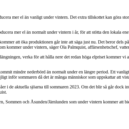
era mer el än vanligt under vintern. Det extra tillskottet kan göra stor 
cera mer el än normalt under vintern i år, för att stötta den lokala en
kommer att öka produktionen går inte att säga just nu. Det beror dels 
om kommer under vintern, säger Ola Palmquist, affärsenhetschef, vatte
förlängningen, verka för att hålla nere det redan höga elpriset kommer vi
 kommit mindre nederbörd än normalt under en längre period. Ett vanligt
jligt inför sommaren då det är många människor som uppskattar att vista
våer i de aktuella sjöarna till sommaren 2023. Om det blir så går dock i
ist.
ern, Sommen och Åsunden/Järnlunden som under vintern kommer att bidra m