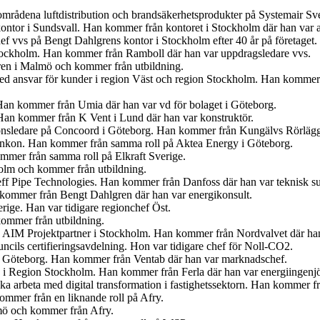
tområdena luftdistribution och brandsäkerhetsprodukter på Systemair Sv
ontor i Sundsvall. Han kommer från kontoret i Stockholm där han var 
f vvs på Bengt Dahlgrens kontor i Stockholm efter 40 år på företaget.
tockholm. Han kommer från Ramboll där han var uppdragsledare vvs.
ren i Malmö och kommer från utbildning.
med ansvar för kunder i region Väst och region Stockholm. Han kommer
Han kommer från Umia där han var vd för bolaget i Göteborg.
an kommer från K Vent i Lund där han var konstruktör.
tionsledare på Concoord i Göteborg. Han kommer från Kungälvs Rörlägge
t Enkon. Han kommer från samma roll på Aktea Energy i Göteborg.
mmer från samma roll på Elkraft Sverige.
olm och kommer från utbildning.
eff Pipe Technologies. Han kommer från Danfoss där han var teknisk s
n kommer från Bengt Dahlgren där han var energikonsult.
erige. Han var tidigare regionchef Öst.
kommer från utbildning.
på AIM Projektpartner i Stockholm. Han kommer från Nordvalvet där han
cils certifieringsavdelning. Hon var tidigare chef för Noll-CO2.
n i Göteborg. Han kommer från Ventab där han var marknadschef.
en i Region Stockholm. Han kommer från Ferla där han var energiingenjö
 ska arbeta med digital transformation i fastighetssektorn. Han kommer
mmer från en liknande roll på Afry.
lmö och kommer från Afry.