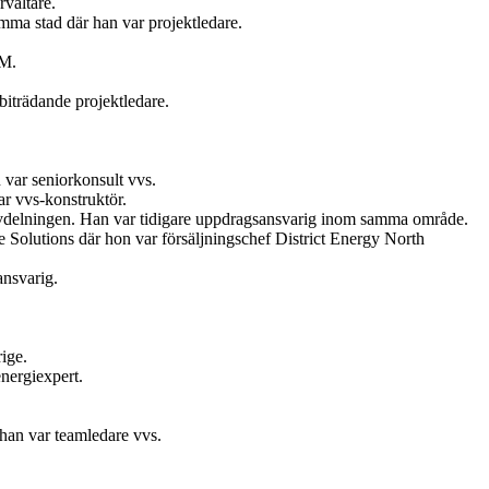
valtare.
ma stad där han var projektledare.
AM.
iträdande projektledare.
var seniorkonsult vvs.
r vvs-konstruktör.
vdelningen. Han var tidigare uppdragsansvarig inom samma område.
Solutions där hon var försäljningschef District Energy North
ansvarig.
ige.
nergiexpert.
 han var teamledare vvs.