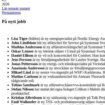
2026
Läs senaste numret
Prenumerera
På nytt jobb
Lisa Tiger
(bilden) är ny energispecialist på Nordic Energy A
John Lindblom
blir ny affärschef för Service på Systemair 
Mathias Andersson
är ny affärsutvecklingschef på Systemair S
Oskar Lenner
är ny teknisk säljare i Umeå på Systemair Sver
Daniel Ellison
är ny vd och koncernchef för Comfort. Han kom
Jens Persson
är ny försäljningsdirektör för Laufen Sverige. H
Jonas Pettersson
är ny energi- och teknikspecialist på Victor
Anastasia Andersson
är ny utvecklare av försäljningsprocess
Mikael Lind
är ny senior vvs-ingenjör på WSP i Karlskrona.
Mattias Carlsson
är ny verksamhetschef för Airteam Thorszeliu
rådgivande roll.
Tobias Sandmark
är ny affärsutvecklare/vvs-konstruktör på Re
Stefan Nilsson
har startat det egna bolaget Celikon i Malmö d
produktchef.
Kristian Alfredsson
är ny sakkunnig vvs-ingenjör på Talk Pro
Emil Wallander
är ny TSS- och produktansvarig säljare Auto