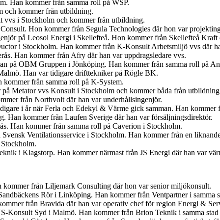
olm. Han kommer från samma roll på WSP.
lm och kommer från utbildning.
t vvs i Stockholm och kommer från utbildning.
 Consult. Hon kommer från Segula Technologies där hon var projekting
ngenjör på Leosol Energi i Skellefteå. Hon kommer från Skellefteå Kraf
uctor i Stockholm. Han kommer från K-Konsult Arbetsmiljö vvs där ha
terås. Han kommer från Afry där han var uppdragsledare vvs.
gsman på OBM Gruppen i Jönköping. Han kommer från samma roll på An
 Malmö. Han var tidigare drifttekniker på Rögle BK.
an kommer från samma roll på K-System.
r på Metator vvs Konsult i Stockholm och kommer båda från utbildning
mmer från Northvolt där han var underhållsingenjör.
idigare i år när Ferla och Edekyl & Värme gick samman. Han kommer fr
org. Han kommer från Laufen Sverige där han var försäljningsdirektör.
erås. Han kommer från samma roll på Caverion i Stockholm.
 Svensk Ventilationsservice i Stockholm. Han kommer från en liknande
i Stockholm.
 Teknik i Klagstorp. Han kommer närmast från JS Energi där han var v
kommer från Liljemark Consulting där hon var senior miljökonsult.
för Sandbäckens Rör i Linköping. Han kommer från Ventpartner i samma s
ommer från Bravida där han var operativ chef för region Energi & Ser
VS-Konsult Syd i Malmö. Han kommer från Brion Teknik i samma stad 