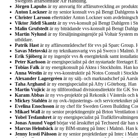
Swegons affärsområde Air Handling.
Jörgen Lapuhs
är ny ansvarig för affärsutveckling av produk
Anton Lockner
är ny senior konsult vvs på Bengt Dahlgrens k
Christer Larsson
efterträder Anton Lockner som avdelningsche
Viktor Jidell Skantz
är ny vvs-konsult på Bengt Dahlgren i S
Malin Grufstedt
är ny biträdande vvs-konsult på Bengt Dahlg
Martin Nylund
är ny försäljningsingenjör på Voltair System 
utbildare.
Patrik Hast
är ny affärsområdeschef för vvs på Sparc Group. 
Savas Metovski
är ny teknikansvarig vvs på Sweco i Malmö. H
Erik Sjöberg
är ny ingenjör vvs & energiteknik samt installa
Peter Karlsson
är energispecialist på det nystartade företage
Tobias Falk
är ny energikonsult på Aktea i Stockholm. Han ko
Anna Westin
är ny vvs-konstruktör på Notos Consult i Stockh
Alexander Lagergréen
är ny sälj- och marknadschef på Aarsl
Taha Arghand
är ny energispecialist på Afry i Göteborg. Ha
Martin Vujicic
är ny tillförordnad divisionsdirektör för GK Sv
Karam Abbas
är ny vvs-projektör på Rekonik i Västerås och 
Mickey Stahlén
är ny ovk-/injusterings- och servicetekniker 
Evelina Enochsson
är ny chef för Sweden Green Building Coun
Mikael Wall
är ny senior projektingenjör på Brion Ventilatio
Yobel Tesfamhret
är ny energispecialist på Trafikförvaltning
Jonas Anund Vogel
börjar vid årsskiftet på Techseed där han
Marcus Helmbäck
är ny BIM-strateg på Intec i Malmö. Han ko
Jenny Icosti Pålsson
är ny senior projektledare på Intec i Ma