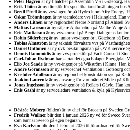
Peter Hagren
är ny filialchef på Assemblin VS i Göteborg. H
Erik Thörn
är ny direktör för specifikationsförsäljningen ho
Bertil Eirell
är ny vvs-ingenjör på Hydro inom Afry Energy. Han
Oskar Trönnhagen
är ny teamledare vvs i Hälsingland. Han va
Anders Lithén
är ny regionchef Nedre Norrland på Ahlsell Sver
Mattias Larsson
är ny säljare Automation på Malthe Winje Au
Eric Mattiasson
är ny vvs-konsult på Bengt Dahlgrens kontor i
Robin Söderberg
är ny junior vvs-ingenjör i Göteborg på Be
Tobias Almström
är ny teknisk förvaltare vvs på Västfastighet
Daniel Onttonen
är ny ovk-besikningsman på OVK-service Syd
Dennis Ikonomidis
är ny vvs-projektör på Facil Consult i St
Carl-Johan Rydman
har startat det egna bolaget Energiplan 
Elio Joe Saade
är ny vvs-ingenjör på Wikström i Kinna. Han k
André Göransson
är ny servicechef Ventilation i Göteborg o
Kristofer Adolfsson
är ny regionchef konstruktion syd på Rad
Joakim Laurentz
är ny ansvarig för varumärket Midea på Kl
Jonas Ingelsson
är ny vvs-ingenjör på Rejlers i Gävle. Han k
Enis Gashi
är ny serviceledare ventilation & kyla på Kylservic
Désirée Moberg
(bilden) är ny chef för Breeam på Sweden Gre
Fredrik Wallner
blir den 1 januari 2026 ny vd för Sweco Sver
som lämnar Sweco på egen begäran.
Eva Karlsson
blir den 1 februari 2026 tillförordnad vd för Sw