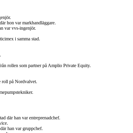
enjör.
t där hon var markhandläggare.
n var vvs-ingenjör.
ticimex i samma stad.
.
ån rollen som partner på Amplio Private Equity.
 roll på Nordvalvet.
ärmepumpstekniker.
tad där han var entreprenadchef.
vice.
där han var gruppchef.