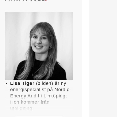
Lisa Tiger
(bilden) är ny
energispecialist på Nordic
Energy Audit i Linköping.
Hon kommer från
utbildning.
John Lindblom
blir ny