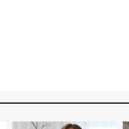
r branschens proffs
ållbart samhälle där både människor
erna, utbildningarna och verktygen du
din yrkesroll. Gå med i EMTF du
medlemskap i EMTF