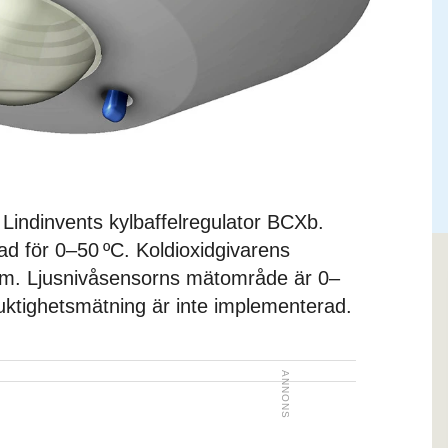
l Lindinvents kylbaffelregulator BCXb.
ad för 0–50 ºC. Koldioxidgivarens
m. Ljusnivåsensorns mätområde är 0–
fuktighetsmätning är inte implementerad.