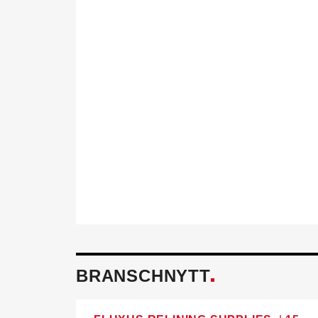
Föreningen fö
Tillsammans skapar vi ett h
och miljö mår bra. Aktivitet
behöver för att utvecklas i 
också.
Läs mer om fördelarna av 
BRANSCHNYTT