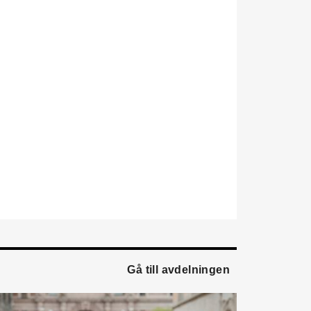
försäljningsprocesser och
produktägare på Swegon.
Hon var tidigare teknisk
marknadsförare.
Mikael Lind
är ny senior
vvs-ingenjör på WSP i
Karlskrona. Han kommer
från EMG
Energimontagegruppen där
han var regionchef
Blekinge/Småland/Öst.
Mattias Carlsson
är ny
verksamhetschef för
Airteam Thorszelius i
Uppsala där han tidigare
var projektchef. Han
Gå till avdelningen
efterträder grundaren Mats
Thorszelius, som stannar
kvar inom