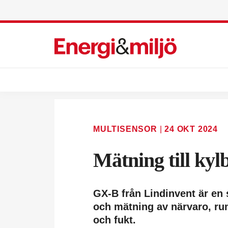
MULTISENSOR
|
24 OKT 2024
Mätning till kyl
GX-B från Lind­invent är en
och mätning av närvaro, rum
och fukt.