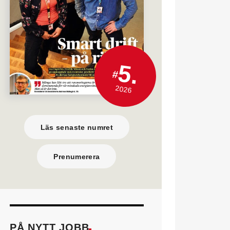
5.
#
2026
Läs senaste numret
Prenumerera
PÅ NYTT JOBB