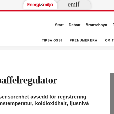
Start
Debatt
Branschnytt
TIPSA OSS!
PRENUMERERA
OM T
baffelregulator
 sensorenhet avsedd för registrering
stemperatur, koldioxidhalt, ljusnivå