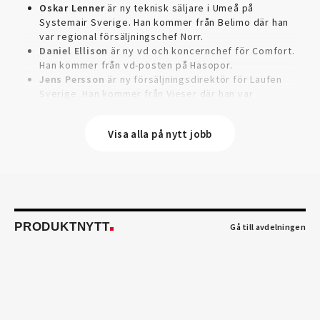
Oskar Lenner
är ny teknisk säljare i Umeå på
Systemair Sverige. Han kommer från Belimo där han
var regional försäljningschef Norr.
Daniel Ellison
är ny vd och koncernchef för Comfort.
Han kommer från vd-posten på Hasopor.
Jens Persson
är ny försäljningsdirektör för Laufen
Sverige. Han kommer från Vieser där han var
försäljningschef i Skandinavien.
Jonas Pettersson
är ny energi- och teknikspecialist
Visa alla på nytt jobb
på Victoriahem. Han kommer från Aktea Energy i
Göteborg där han var energikonsult.
Anastasia Andersson
är ny utvecklare av
försäljningsprocesser och produktägare på Swegon.
Hon var tidigare teknisk marknadsförare.
Mikael Lind
är ny senior vvs-ingenjör på WSP i
Karlskrona. Han kommer från EMG
PRODUKTNYTT
Gå till avdelningen
Energimontagegruppen där han var regionchef
Blekinge/Småland/Öst.
Mattias Carlsson
är ny verksamhetschef för
Airteam Thorszelius i Uppsala där han tidigare var
projektchef. Han efterträder grundaren Mats
Thorszelius, som stannar kvar inom