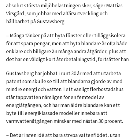
absolut största miljöbelastningen sker, säger Mattias
Virsgård, som jobbar med affärsutveckling och
hållbarhet på Gustavsberg.
– Många tänker på att byta fönster eller tilläggsisolera
för att spara pengar, men att byta blandare är ofta både
enklare och billigare än många andra åtgärder, plus att
det har en väldigt kort återbetalningstid, fortsätter han.
Gustavsberg har jobbat i runt 30 år med att utarbeta
patent som skulle se till att blandarna gjorde av med
mindre energi och vatten. I ett vanligt flerbostadshus
står tappvatten nämligen för en femtedel av
energiåtgången, och har man äldre blandare kan ett
byte till energiklassade modeller innebära att
varmvattenåtgången minskar med nästan 30 procent.
– Det är ingen idé att bara strypa vattenflödet, utan