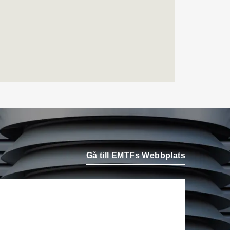
Airteam Thorszelius i
Uppsala där han tidigare
var projektchef. Han
efterträder grundaren Mats
Thorszelius, som stannar
kvar inom
Airteamkoncernen i en
rådgivande roll.
Tobias Sandmark
är ny
affärsutvecklare/vvs-
konstruktör på Rejlers i
Ljusdal. Han kommer från
Gå till EMTFs Webbplats
en liknande roll på Afry.
Stefan Nilsson
har startat
det egna bolaget Celikon i
Malmö där han arbetar som
oberoende teknikkonsult
inom fastighetsautomation