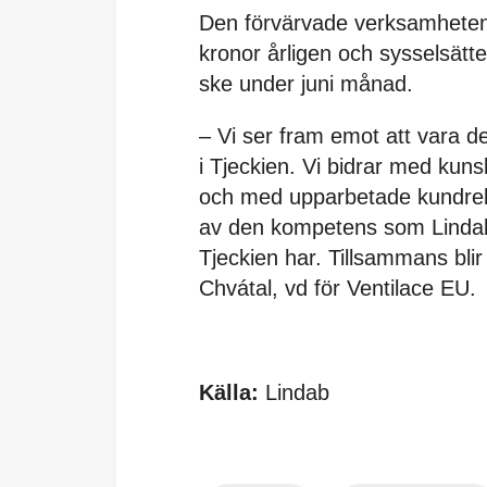
Den förvärvade verksamheten 
kronor årligen och sysselsätte
ske under juni månad.
– Vi ser fram emot att vara d
i Tjeckien. Vi bidrar med kun
och med upparbetade kundrela
av den kompetens som Lindabs
Tjeckien har. Tillsammans blir 
Chvátal, vd för Ventilace EU.
Källa:
Lindab