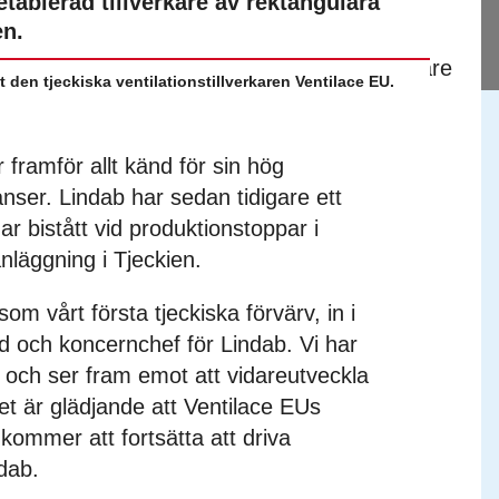
etablerad tillverkare av rektangulära
en.
 den tjeckiska ventilationstillverkaren Ventilace EU.
framför allt känd för sin hög
nser. Lindab har sedan tidigare ett
r bistått vid produktionstoppar i
nläggning i Tjeckien.
om vårt första tjeckiska förvärv, in i
d och koncernchef för Lindab. Vi har
e och ser fram emot att vidareutveckla
t är glädjande att Ventilace EUs
 kommer att fortsätta att driva
dab.