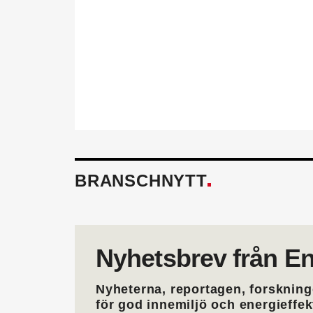
behöver för att utvecklas i 
också.
Läs mer om fördelarna av 
BRANSCHNYTT
Nyhetsbrev från En
Nyheterna, reportagen, forskning
för god innemiljö och energieffe