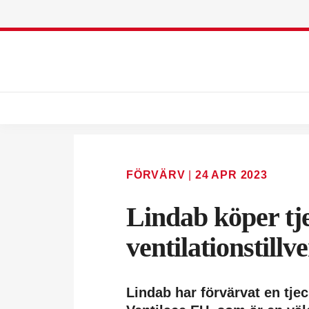
FÖRVÄRV
|
24 APR 2023
Lindab köper tj
ventilationstillv
Lindab har förvärvat en tje