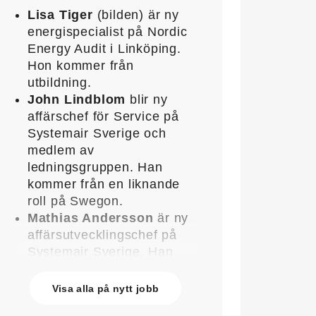
Lisa Tiger
(bilden) är ny
energispecialist på Nordic
Energy Audit i Linköping.
Hon kommer från
utbildning.
John Lindblom
blir ny
affärschef för Service på
Systemair Sverige och
medlem av
ledningsgruppen. Han
kommer från en liknande
roll på Swegon.
Mathias Andersson
är ny
affärsutvecklingschef på
Systemair Sverige. Han
kommer från Stappert där
han var ansvarig för
Visa alla på nytt jobb
affärsutveckling och