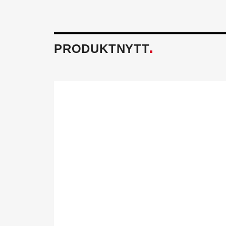
PRODUKTNYTT
Föreningen fö
Tillsammans skapar vi ett h
och miljö mår bra. Aktivitet