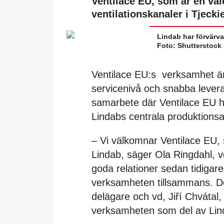
Ventilace EU, som är en väl
ventilationskanaler i Tjecki
Lindab har förvärvat
Foto: Shutterstock
Ventilace EU:s verksamhet är 
servicenivå och snabba levera
samarbete där Ventilace EU ha
Lindabs centrala produktionsa
– Vi välkomnar Ventilace EU, s
Lindab, säger Ola Ringdahl, v
goda relationer sedan tidigar
verksamheten tillsammans. De
delägare och vd, Jiří Chvátal,
verksamheten som del av Lin