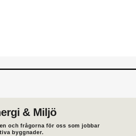
din yrkesroll. Gå med i EMTF du
medlemskap i EMTF
ergi & Miljö
en och frågorna för oss som jobbar
ktiva byggnader.