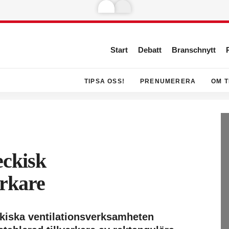
Start
Debatt
Branschnytt
TIPSA OSS!
PRENUMERERA
OM T
eckisk
erkare
ckiska ventilationsverksamheten