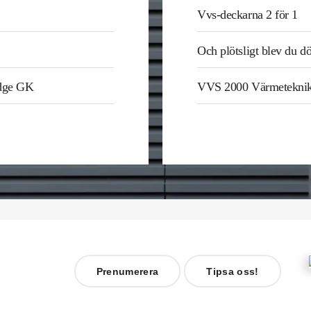
Vvs-deckarna 2 för 1
Och plötsligt blev du d
odge GK
VVS 2000 Värmetekni
Prenumerera
Tipsa oss!