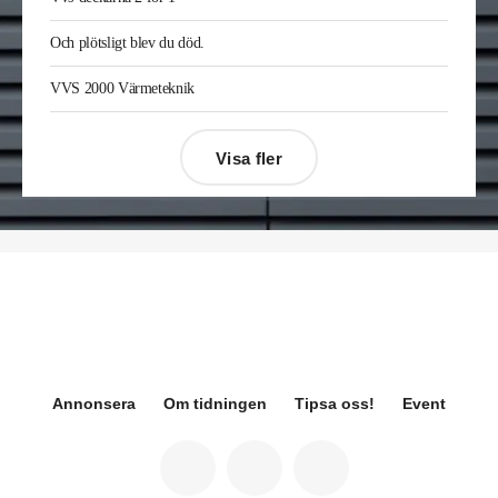
Sverige där han var kategorichef HWS/VVS.
Jonas Ingelsson
är ny vvs-ingenjör på Rejlers i
Och plötsligt blev du död.
Gävle. Han kommer från samma roll på Afry.
Enis Gashi
är ny serviceledare ventilation & kyla
VVS 2000 Värmeteknik
på Kylservice i Halmstad.
Visa fler
Désirée Moberg
(bilden) är ny chef för Breeam
på Sweden Green Building Council. Hon kommer
från Green Level där hon var
hållbarhetsspecialist.
Fredrik Wallner
blir den 1 januari 2026 ny vd för
Sweco Sverige. Han är i dag divisionschef för
koncernens svenska transport- och
infrastrukturverksamhet och efterträder Ann-
Louise Lökholm Klasson som lämnar Sweco på
egen begäran.
Annonsera
Om tidningen
Tipsa oss!
Event
Eva Karlsson
blir den 1 februari 2026
tillförordnad vd för Swegon Group när nuvarande
vd Andreas Örje Wellstam blir investeringsdirektör
på Investment AB Latour. Hon är i dag vice