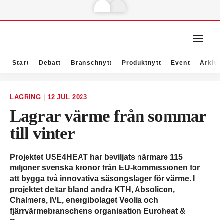
Start
Debatt
Branschnytt
Produktnytt
Event
Arkiv
LAGRING
|
12 JUL 2023
Lagrar värme från sommar
till vinter
Projektet USE4HEAT har beviljats närmare 115
miljoner svenska kronor från EU-kommissionen för
att bygga två innovativa säsongslager för värme. I
projektet deltar bland andra KTH, Absolicon,
Chalmers, IVL, energibolaget Veolia och
fjärrvärmebranschens organisation Euroheat &