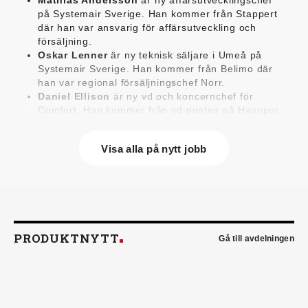
på Systemair Sverige. Han kommer från Stappert
där han var ansvarig för affärsutveckling och
försäljning.
Oskar Lenner
är ny teknisk säljare i Umeå på
Systemair Sverige. Han kommer från Belimo där
han var regional försäljningschef Norr.
Daniel Ellison
är ny vd och koncernchef för
Comfort. Han kommer från vd-posten på Hasopor.
Jens Persson
är ny försäljningsdirektör för
Laufen Sverige. Han kommer från Vieser där han
Visa alla på nytt jobb
var försäljningschef i Skandinavien.
Jonas Pettersson
är ny energi- och
teknikspecialist på Victoriahem. Han kommer från
Aktea Energy i Göteborg där han var
energikonsult.
Anastasia Andersson
är ny utvecklare av
försäljningsprocesser och produktägare på
PRODUKTNYTT
Gå till avdelningen
Swegon. Hon var tidigare teknisk marknadsförare.
Mikael Lind
är ny senior vvs-ingenjör på WSP i
Karlskrona. Han kommer från EMG
Energimontagegruppen där han var regionchef
Blekinge/Småland/Öst.