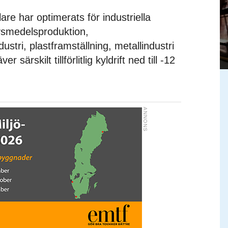
re har optimerats för industriella
ivsmedelsproduktion,
stri, plastframställning, metallindustri
 särskilt tillförlitlig kyldrift ned till -12