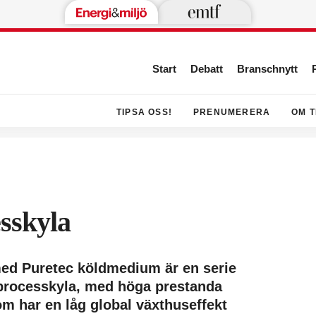
Start
Debatt
Branschnytt
TIPSA OSS!
PRENUMERERA
OM T
esskyla
ed Puretec köldmedium är en serie
processkyla, med höga prestanda
m har en låg global växthuseffekt