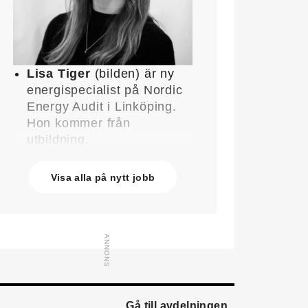
Lisa Tiger
(bilden) är ny
energispecialist på Nordic
Energy Audit i Linköping.
Hon kommer från
utbildning.
John Lindblom
blir ny
affärschef för Service på
Visa alla på nytt jobb
Systemair Sverige och
medlem av
ledningsgruppen. Han
kommer från en liknande
roll på Swegon.
Mathias Andersson
är ny
affärsutvecklingschef på
Systemair Sverige. Han
Gå till avdelningen