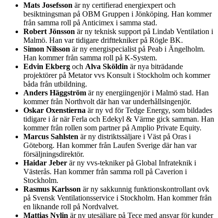
Mats Josefsson
är ny certifierad energiexpert och
besiktningsman på OBM Gruppen i Jönköping. Han kommer
från samma roll på Anticimex i samma stad.
Robert Jönsson
är ny teknisk support på Lindab Ventilation i
Malmö. Han var tidigare drifttekniker på Rögle BK.
Simon Nilsson
är ny energispecialist på Peab i Ängelholm.
Han kommer från samma roll på K-System.
Edvin Ekberg
och
Alva Sköldin
är nya biträdande
projektörer på Metator vvs Konsult i Stockholm och kommer
båda från utbildning.
Anders Häggström
är ny energiingenjör i Malmö stad. Han
kommer från Northvolt där han var underhållsingenjör.
Oskar Oxenstierna
är ny vd för Tedge Energy, som bildades
tidigare i år när Ferla och Edekyl & Värme gick samman. Han
kommer från rollen som partner på Amplio Private Equity.
Marcus Sahlsten
är ny distriktssäljare i Väst på Oras i
Göteborg. Han kommer från Laufen Sverige där han var
försäljningsdirektör.
Haidar Jeber
är ny vvs-tekniker på Global Infrateknik i
Västerås. Han kommer från samma roll på Caverion i
Stockholm.
Rasmus Karlsson
är ny sakkunnig funktionskontrollant ovk
på Svensk Ventilationsservice i Stockholm. Han kommer från
en liknande roll på Nordvalvet.
Mattias Nylin
är ny utesäljare på Tece med ansvar för kunder