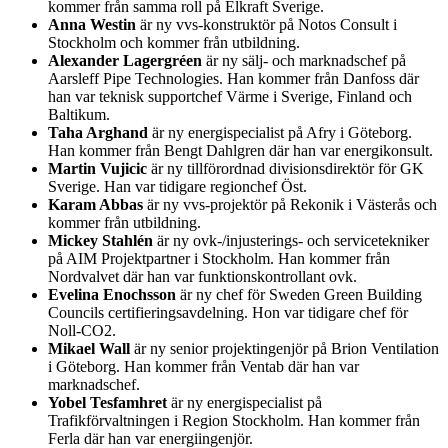
kommer från samma roll på Elkraft Sverige.
Anna Westin
är ny vvs-konstruktör på Notos Consult i
Stockholm och kommer från utbildning.
Alexander Lagergréen
är ny sälj- och marknadschef på
Aarsleff Pipe Technologies. Han kommer från Danfoss där
han var teknisk supportchef Värme i Sverige, Finland och
Baltikum.
Taha Arghand
är ny energispecialist på Afry i Göteborg.
Han kommer från Bengt Dahlgren där han var energikonsult.
Martin Vujicic
är ny tillförordnad divisionsdirektör för GK
Sverige. Han var tidigare regionchef Öst.
Karam Abbas
är ny vvs-projektör på Rekonik i Västerås och
kommer från utbildning.
Mickey Stahlén
är ny ovk-/injusterings- och servicetekniker
på AIM Projektpartner i Stockholm. Han kommer från
Nordvalvet där han var funktionskontrollant ovk.
Evelina Enochsson
är ny chef för Sweden Green Building
Councils certifieringsavdelning. Hon var tidigare chef för
Noll-CO2.
Mikael Wall
är ny senior projektingenjör på Brion Ventilation
i Göteborg. Han kommer från Ventab där han var
marknadschef.
Yobel Tesfamhret
är ny energispecialist på
Trafikförvaltningen i Region Stockholm. Han kommer från
Ferla där han var energiingenjör.