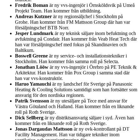
Fredrik Boman
är ny vvs-ingenjör i Örnsköldsvik på Umeå
Projekt Team. Han kommer från utbildning.
Andreas Kutzner
är ny regionsäljchef i Stockholm på
Grohe. Han kommer från FM Mattsson Group där han var
försäljningschef BTB Norr.
Jesper Lundmark
är ny teknisk säljare inom befuktning och
avfuktning på Condair. Han kommer från Veab Heat Tech där
han var försäljningschef med fokus på Skandinavien och
Baltikum.
Boswell Greene
är ny service- och installationstekniker i
Stockholm. Han kommer från samma roll på Selecta.
Jonathan Lööw
är ny vvs-ingenjör i Örebro på PE Teknik &
Arkitektur. Han kommer från Pox Group i samma stad där
han var vvs-konstruktör.
Haruo Yamauchi
är ny landschef för Sverige på Panasonic
Heating & Cooling Solutions samtidigt som han fortsätter som
ansvarig för den nordiska regionen.
Patrik Svensson
är ny utesäljare på Tece med ansvar för
Västra Götaland och Halland. Han kommer från en liknande
roll på Roth Sverige.
Dick Sellberg
är ny distriktsansvarig säljare i syd. Även han
kommer från en liknande roll på Roth Sverige.
Jonas Dargaudas Mattsson
är ny ovk-kontrollant på DT
Facility Management. Han var tidigare tekniker inom