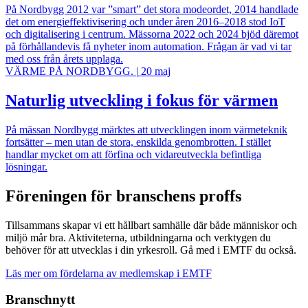
På Nordbygg 2012 var ”smart” det stora modeordet, 2014 handlade
det om energieffektivisering och under åren 2016–2018 stod IoT
och digitalisering i centrum. Mässorna 2022 och 2024 bjöd däremot
på förhållandevis få nyheter inom automation. Frågan är vad vi tar
med oss från årets upplaga.
VÄRME PÅ NORDBYGG.
|
20 maj
Naturlig utveckling i fokus för värmen
På mässan Nordbygg märktes att utvecklingen inom värmeteknik
fortsätter – men utan de stora, enskilda genombrotten. I stället
handlar mycket om att förfina och vidareutveckla befintliga
lösningar.
Föreningen för branschens proffs
Tillsammans skapar vi ett hållbart samhälle där både människor och
miljö mår bra. Aktiviteterna, utbildningarna och verktygen du
behöver för att utvecklas i din yrkesroll. Gå med i EMTF du också.
Läs mer om fördelarna av medlemskap i EMTF
Branschnytt