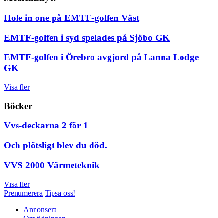
Hole in one på EMTF-golfen Väst
EMTF-golfen i syd spelades på Sjöbo GK
EMTF-golfen i Örebro avgjord på Lanna Lodge
GK
Visa fler
Böcker
Vvs-deckarna 2 för 1
Och plötsligt blev du död.
VVS 2000 Värmeteknik
Visa fler
Prenumerera
Tipsa oss!
Annonsera