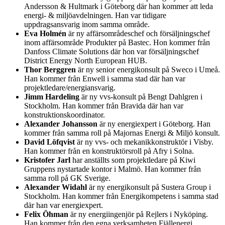
Andersson & Hultmark i Göteborg där han kommer att leda
energi- & miljöavdelningen. Han var tidigare
uppdragsansvarig inom samma område.
Eva Holmén
är ny affärsområdeschef och försäljningschef
inom affärsområde Produkter på Bastec. Hon kommer från
Danfoss Climate Solutions där hon var försäljningschef
District Energy North European HUB.
Thor Berggren
är ny senior energikonsult på Sweco i Umeå.
Han kommer från Enwell i samma stad där han var
projektledare/energiansvarig.
Jimm Hardeling
är ny vvs-konsult på Bengt Dahlgren i
Stockholm. Han kommer från Bravida där han var
konstruktionskoordinator.
Alexander Johansson
är ny energiexpert i Göteborg. Han
kommer från samma roll på Majornas Energi & Miljö konsult.
David Löfqvist
är ny vvs- och mekanikkonstruktör i Visby.
Han kommer från en konstruktörsroll på Afry i Solna.
Kristofer Jarl
har anställts som projektledare på Kiwi
Gruppens nystartade kontor i Malmö. Han kommer från
samma roll på GK Sverige.
Alexander Widahl
är ny energikonsult på Sustera Group i
Stockholm. Han kommer från Energikompetens i samma stad
där han var energiexpert.
Felix Öhman
är ny energiingenjör på Rejlers i Nyköping.
Han kommer från den egna verksamheten Fjällenergi.