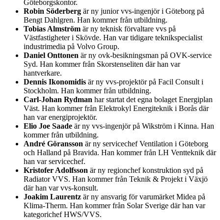
Göteborgskontor.
Robin Söderberg
är ny junior vvs-ingenjör i Göteborg på
Bengt Dahlgren. Han kommer från utbildning.
Tobias Almström
är ny teknisk förvaltare vvs på
Västfastigheter i Skövde. Han var tidigare teknikspecialist
industrimedia på Volvo Group.
Daniel Onttonen
är ny ovk-besikningsman på OVK-service
Syd. Han kommer från Skorstenseliten där han var
hantverkare.
Dennis Ikonomidis
är ny vvs-projektör på Facil Consult i
Stockholm. Han kommer från utbildning.
Carl-Johan Rydman
har startat det egna bolaget Energiplan
Väst. Han kommer från Elektrokyl Energiteknik i Borås där
han var energiprojektör.
Elio Joe Saade
är ny vvs-ingenjör på Wikström i Kinna. Han
kommer från utbildning.
André Göransson
är ny servicechef Ventilation i Göteborg
och Halland på Bravida. Han kommer från LH Ventteknik där
han var servicechef.
Kristofer Adolfsson
är ny regionchef konstruktion syd på
Radiator VVS. Han kommer från Teknik & Projekt i Växjö
där han var vvs-konsult.
Joakim Laurentz
är ny ansvarig för varumärket Midea på
Klima-Therm. Han kommer från Solar Sverige där han var
kategorichef HWS/VVS.