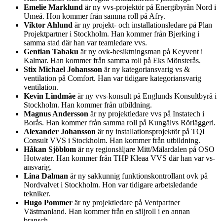
Emelie Marklund
är ny vvs-projektör på Energibyrån Nord i
Umeå. Hon kommer från samma roll på Afry.
Viktor Ahlund
är ny projekt- och installationsledare på Plan
Projektpartner i Stockholm. Han kommer från Bjerking i
samma stad där han var teamledare vvs.
Gentian Tabaku
är ny ovk-besiktningsman på Keyvent i
Kalmar. Han kommer från samma roll på Eks Mönsterås.
Stix Michael Johansson
är ny kategoriansvarig vs &
ventilation på Comfort. Han var tidigare kategoriansvarig
ventilation.
Kevin Lindmäe
är ny vvs-konsult på Englunds Konsultbyrå i
Stockholm. Han kommer från utbildning.
Magnus Andersson
är ny projektledare vvs på Instatech i
Borås. Han kommer från samma roll på Kungälvs Rörläggeri.
Alexander Johansson
är ny installationsprojektör på TQI
Consult VVS i Stockholm. Han kommer från utbildning.
Håkan Sjöblom
är ny regionsäljare Mitt/Mälardalen på OSO
Hotwater. Han kommer från THP Kleaa VVS där han var vs-
ansvarig.
Lina Dalman
är ny sakkunnig funktionskontrollant ovk på
Nordvalvet i Stockholm. Hon var tidigare arbetsledande
tekniker.
Hugo Pommer
är ny projektledare på Ventpartner
Västmanland. Han kommer från en säljroll i en annan
bransch.