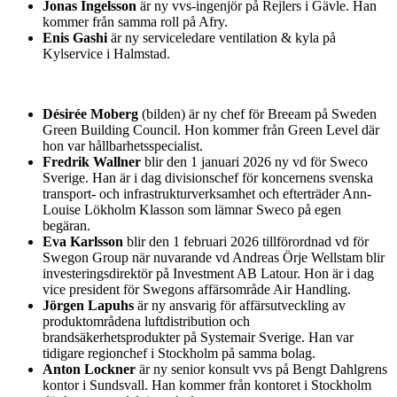
Jonas Ingelsson
är ny vvs-ingenjör på Rejlers i Gävle. Han
kommer från samma roll på Afry.
Enis Gashi
är ny serviceledare ventilation & kyla på
Kylservice i Halmstad.
Désirée Moberg
(bilden) är ny chef för Breeam på Sweden
Green Building Council. Hon kommer från Green Level där
hon var hållbarhetsspecialist.
Fredrik Wallner
blir den 1 januari 2026 ny vd för Sweco
Sverige. Han är i dag divisionschef för koncernens svenska
transport- och infrastrukturverksamhet och efterträder Ann-
Louise Lökholm Klasson som lämnar Sweco på egen
begäran.
Eva Karlsson
blir den 1 februari 2026 tillförordnad vd för
Swegon Group när nuvarande vd Andreas Örje Wellstam blir
investeringsdirektör på Investment AB Latour. Hon är i dag
vice president för Swegons affärsområde Air Handling.
Jörgen Lapuhs
är ny ansvarig för affärsutveckling av
produktområdena luftdistribution och
brandsäkerhetsprodukter på Systemair Sverige. Han var
tidigare regionchef i Stockholm på samma bolag.
Anton Lockner
är ny senior konsult vvs på Bengt Dahlgrens
kontor i Sundsvall. Han kommer från kontoret i Stockholm