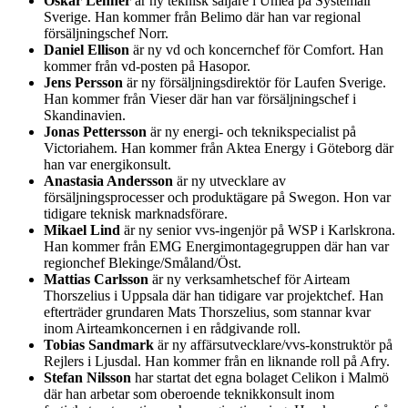
Oskar Lenner
är ny teknisk säljare i Umeå på Systemair
Sverige. Han kommer från Belimo där han var regional
försäljningschef Norr.
Daniel Ellison
är ny vd och koncernchef för Comfort. Han
kommer från vd-posten på Hasopor.
Jens Persson
är ny försäljningsdirektör för Laufen Sverige.
Han kommer från Vieser där han var försäljningschef i
Skandinavien.
Jonas Pettersson
är ny energi- och teknikspecialist på
Victoriahem. Han kommer från Aktea Energy i Göteborg där
han var energikonsult.
Anastasia Andersson
är ny utvecklare av
försäljningsprocesser och produktägare på Swegon. Hon var
tidigare teknisk marknadsförare.
Mikael Lind
är ny senior vvs-ingenjör på WSP i Karlskrona.
Han kommer från EMG Energimontagegruppen där han var
regionchef Blekinge/Småland/Öst.
Mattias Carlsson
är ny verksamhetschef för Airteam
Thorszelius i Uppsala där han tidigare var projektchef. Han
efterträder grundaren Mats Thorszelius, som stannar kvar
inom Airteamkoncernen i en rådgivande roll.
Tobias Sandmark
är ny affärsutvecklare/vvs-konstruktör på
Rejlers i Ljusdal. Han kommer från en liknande roll på Afry.
Stefan Nilsson
har startat det egna bolaget Celikon i Malmö
där han arbetar som oberoende teknikkonsult inom