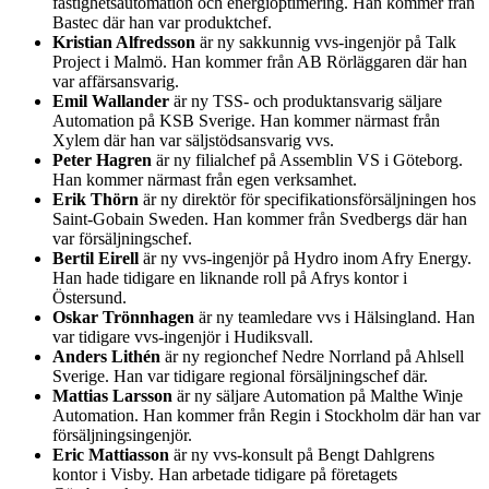
fastighetsautomation och energioptimering. Han kommer från
Bastec där han var produktchef.
Kristian Alfredsson
är ny sakkunnig vvs-ingenjör på Talk
Project i Malmö. Han kommer från AB Rörläggaren där han
var affärsansvarig.
Emil Wallander
är ny TSS- och produktansvarig säljare
Automation på KSB Sverige. Han kommer närmast från
Xylem där han var säljstödsansvarig vvs.
Peter Hagren
är ny filialchef på Assemblin VS i Göteborg.
Han kommer närmast från egen verksamhet.
Erik Thörn
är ny direktör för specifikationsförsäljningen hos
Saint-Gobain Sweden. Han kommer från Svedbergs där han
var försäljningschef.
Bertil Eirell
är ny vvs-ingenjör på Hydro inom Afry Energy.
Han hade tidigare en liknande roll på Afrys kontor i
Östersund.
Oskar Trönnhagen
är ny teamledare vvs i Hälsingland. Han
var tidigare vvs-ingenjör i Hudiksvall.
Anders Lithén
är ny regionchef Nedre Norrland på Ahlsell
Sverige. Han var tidigare regional försäljningschef där.
Mattias Larsson
är ny säljare Automation på Malthe Winje
Automation. Han kommer från Regin i Stockholm där han var
försäljningsingenjör.
Eric Mattiasson
är ny vvs-konsult på Bengt Dahlgrens
kontor i Visby. Han arbetade tidigare på företagets