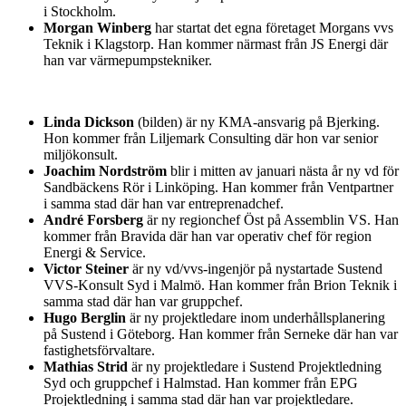
i Stockholm.
Morgan Winberg
har startat det egna företaget Morgans vvs
Teknik i Klagstorp. Han kommer närmast från JS Energi där
han var värmepumpstekniker.
Linda Dickson
(bilden) är ny KMA-ansvarig på Bjerking.
Hon kommer från Liljemark Consulting där hon var senior
miljökonsult.
Joachim Nordström
blir i mitten av januari nästa år ny vd för
Sandbäckens Rör i Linköping. Han kommer från Ventpartner
i samma stad där han var entreprenadchef.
André Forsberg
är ny regionchef Öst på Assemblin VS. Han
kommer från Bravida där han var operativ chef för region
Energi & Service.
Victor Steiner
är ny vd/vvs-ingenjör på nystartade Sustend
VVS-Konsult Syd i Malmö. Han kommer från Brion Teknik i
samma stad där han var gruppchef.
Hugo Berglin
är ny projektledare inom underhållsplanering
på Sustend i Göteborg. Han kommer från Serneke där han var
fastighetsförvaltare.
Mathias Strid
är ny projektledare i Sustend Projektledning
Syd och gruppchef i Halmstad. Han kommer från EPG
Projektledning i samma stad där han var projektledare.