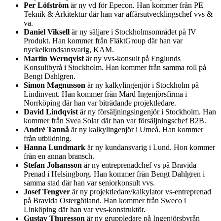
Per Löfström
är ny vd för Epecon. Han kommer från PE
Teknik & Arkitektur där han var affärsutvecklingschef vvs &
va.
Daniel Viksell
är ny säljare i Stockholmsområdet på IV
Produkt. Han kommer från FläktGroup där han var
nyckelkundsansvarig, KAM.
Martin Wernqvist
är ny vvs-konsult på Englunds
Konsultbyrå i Stockholm. Han kommer från samma roll på
Bengt Dahlgren.
Simon Magnusson
är ny kalkylingenjör i Stockholm på
Lindinvent. Han kommer från Mård Ingenjörsfirma i
Norrköping där han var biträdande projektledare.
David Lindqvist
är ny försäljningsingenjör i Stockholm. Han
kommer från Svea Solar där han var försäljningschef B2B.
André Tannå
är ny kalkylingenjör i Umeå. Han kommer
från utbildning.
Hanna Lundmark
är ny kundansvarig i Lund. Hon kommer
från en annan bransch.
Stefan Johansson
är ny entreprenadchef vs på Bravida
Prenad i Helsingborg. Han kommer från Bengt Dahlgren i
samma stad där han var seniorkonsult vvs.
Josef Tengver
är ny projektledare/kalkylator vs-entreprenad
på Bravida Östergötland. Han kommer från Sweco i
Linköping där han var vvs-konstruktör.
Gustav Thuresson
är ny gruppledare på Ingenjörsbyrån