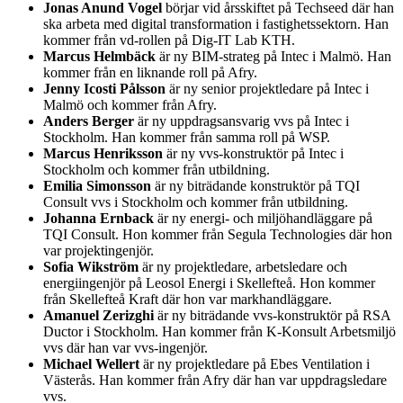
Jonas Anund Vogel
börjar vid årsskiftet på Techseed där han
ska arbeta med digital transformation i fastighetssektorn. Han
kommer från vd-rollen på Dig-IT Lab KTH.
Marcus Helmbäck
är ny BIM-strateg på Intec i Malmö. Han
kommer från en liknande roll på Afry.
Jenny Icosti Pålsson
är ny senior projektledare på Intec i
Malmö och kommer från Afry.
Anders Berger
är ny uppdragsansvarig vvs på Intec i
Stockholm. Han kommer från samma roll på WSP.
Marcus Henriksson
är ny vvs-konstruktör på Intec i
Stockholm och kommer från utbildning.
Emilia Simonsson
är ny biträdande konstruktör på TQI
Consult vvs i Stockholm och kommer från utbildning.
Johanna Ernback
är ny energi- och miljöhandläggare på
TQI Consult. Hon kommer från Segula Technologies där hon
var projektingenjör.
Sofia Wikström
är ny projektledare, arbetsledare och
energiingenjör på Leosol Energi i Skellefteå. Hon kommer
från Skellefteå Kraft där hon var markhandläggare.
Amanuel Zerizghi
är ny biträdande vvs-konstruktör på RSA
Ductor i Stockholm. Han kommer från K-Konsult Arbetsmiljö
vvs där han var vvs-ingenjör.
Michael Wellert
är ny projektledare på Ebes Ventilation i
Västerås. Han kommer från Afry där han var uppdragsledare
vvs.