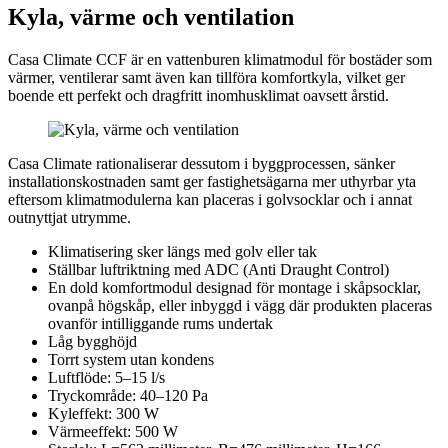
Kyla, värme och ventilation
Casa Climate CCF är en vattenburen klimatmodul för bostäder som
värmer, ventilerar samt även kan tillföra komfortkyla, vilket ger
boende ett perfekt och dragfritt inomhusklimat oavsett årstid.
Casa Climate rationaliserar dessutom i byggprocessen, sänker
installationskostnaden samt ger fastighetsägarna mer uthyrbar yta
eftersom klimatmodulerna kan placeras i golvsocklar och i annat
outnyttjat utrymme.
Klimatisering sker längs med golv eller tak
Ställbar luftriktning med ADC (Anti Draught Control)
En dold komfortmodul designad för montage i skåpsocklar,
ovanpå högskåp, eller inbyggd i vägg där produkten placeras
ovanför intilliggande rums undertak
Låg bygghöjd
Torrt system utan kondens
Luftflöde: 5–15 l/s
Tryckområde: 40–120 Pa
Kyleffekt: 300 W
Värmeeffekt: 500 W