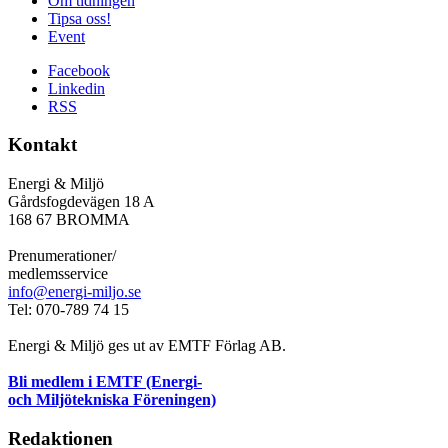
Om tidningen
Tipsa oss!
Event
Facebook
Linkedin
RSS
Kontakt
Energi & Miljö
Gårdsfogdevägen 18 A
168 67 BROMMA
Prenumerationer/
medlemsservice
info@energi-miljo.se
Tel: 070-789 74 15
Energi & Miljö ges ut av EMTF Förlag AB.
Bli medlem i EMTF (Energi-
och Miljötekniska Föreningen)
Redaktionen