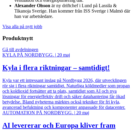
ventilation och energioptimering där.
Alexander Olsson
är ny driftchef i Lund på Lassila &
Tikanoja Sverige. Han kommer från ISS Sverige i Malmö där
han var arbetsledare.
Visa alla på nytt jobb
Produktnytt
Gå till avdelningen
KYLA PÅ NORDBYGG.
|
20 maj
Kyla i flera riktningar – samtidigt!
Kyla var ett intressant inslag på Nordbygg 2026, där utvecklingen
rör sig i flera riktningar samtidigt. Naturliga köldmedier som propan
och koldioxid fortsätter att ta plats, samtidigt som AI och nya
lösningar för energieffektiv drift och säker datahantering får ökad
betydelse. Bland nyheterna märktes också tekniker för fri kyla,
avancerad befuktning och komponenter anpassade för datacenter.
AUTOMATION PÅ NORDBYGG.
|
20 maj
AI levererar och Europa kliver fram