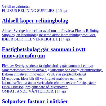
Gå till avdelningen
FLUXUS RELINING SUPPLIES.
|
15 apr
Ahlsell köper reliningbolag
Ahlsell Sverige har tecknat avtal om att förvärva Fluxus Relining
Supplies, en Norrköpingsbaserad aktör inom reliningprodukter.
IDÉER BLIR TILL VERKLIGHET.
|
14 apr
Fastighetsbolag går samman i nytt
innovationsforum
Flera av Sveriges största fastighetsbolag går samman i ett nytt
samarbetsforum för att driva digitalisering och energieffektivisering.
Bakom initiativet, Innovation Vault, står proptechbolaget
Myrspoven. Idéer blir till verklighet snabbare och mer
kostnadseffektivt än att varje aktör gör arbetet var för sig, säger
Erica Eriksson, projektledare på Myrspoven.
OMFATTANDE VÄNTETIDER.
|
14 apr
Solparker fastnar i nätköer