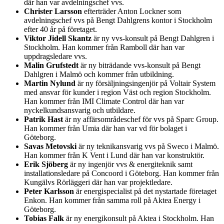
där han var avdelningschef vvs.
Christer Larsson
efterträder Anton Lockner som
avdelningschef vvs på Bengt Dahlgrens kontor i Stockholm
efter 40 år på företaget.
Viktor Jidell Skantz
är ny vvs-konsult på Bengt Dahlgren i
Stockholm. Han kommer från Ramboll där han var
uppdragsledare vvs.
Malin Grufstedt
är ny biträdande vvs-konsult på Bengt
Dahlgren i Malmö och kommer från utbildning.
Martin Nylund
är ny försäljningsingenjör på Voltair System
med ansvar för kunder i region Väst och region Stockholm.
Han kommer från IMI Climate Control där han var
nyckelkundsansvarig och utbildare.
Patrik Hast
är ny affärsområdeschef för vvs på Sparc Group.
Han kommer från Umia där han var vd för bolaget i
Göteborg.
Savas Metovski
är ny teknikansvarig vvs på Sweco i Malmö.
Han kommer från K Vent i Lund där han var konstruktör.
Erik Sjöberg
är ny ingenjör vvs & energiteknik samt
installationsledare på Concoord i Göteborg. Han kommer från
Kungälvs Rörläggeri där han var projektledare.
Peter Karlsson
är energispecialist på det nystartade företaget
Enkon. Han kommer från samma roll på Aktea Energy i
Göteborg.
Tobias Falk
är ny energikonsult på Aktea i Stockholm. Han