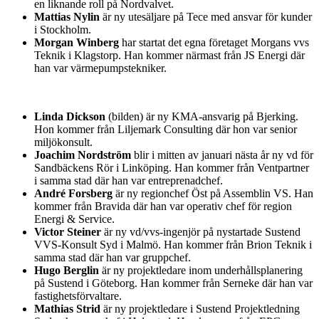
en liknande roll på Nordvalvet.
Mattias Nylin
är ny utesäljare på Tece med ansvar för kunder
i Stockholm.
Morgan Winberg
har startat det egna företaget Morgans vvs
Teknik i Klagstorp. Han kommer närmast från JS Energi där
han var värmepumpstekniker.
Linda Dickson
(bilden) är ny KMA-ansvarig på Bjerking.
Hon kommer från Liljemark Consulting där hon var senior
miljökonsult.
Joachim Nordström
blir i mitten av januari nästa år ny vd för
Sandbäckens Rör i Linköping. Han kommer från Ventpartner
i samma stad där han var entreprenadchef.
André Forsberg
är ny regionchef Öst på Assemblin VS. Han
kommer från Bravida där han var operativ chef för region
Energi & Service.
Victor Steiner
är ny vd/vvs-ingenjör på nystartade Sustend
VVS-Konsult Syd i Malmö. Han kommer från Brion Teknik i
samma stad där han var gruppchef.
Hugo Berglin
är ny projektledare inom underhållsplanering
på Sustend i Göteborg. Han kommer från Serneke där han var
fastighetsförvaltare.
Mathias Strid
är ny projektledare i Sustend Projektledning