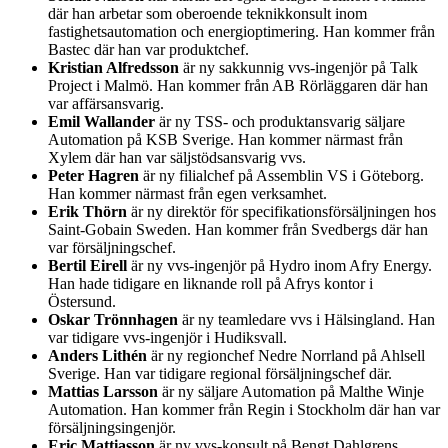
där han arbetar som oberoende teknikkonsult inom
fastighetsautomation och energioptimering. Han kommer från
Bastec där han var produktchef.
Kristian Alfredsson
är ny sakkunnig vvs-ingenjör på Talk
Project i Malmö. Han kommer från AB Rörläggaren där han
var affärsansvarig.
Emil Wallander
är ny TSS- och produktansvarig säljare
Automation på KSB Sverige. Han kommer närmast från
Xylem där han var säljstödsansvarig vvs.
Peter Hagren
är ny filialchef på Assemblin VS i Göteborg.
Han kommer närmast från egen verksamhet.
Erik Thörn
är ny direktör för specifikationsförsäljningen hos
Saint-Gobain Sweden. Han kommer från Svedbergs där han
var försäljningschef.
Bertil Eirell
är ny vvs-ingenjör på Hydro inom Afry Energy.
Han hade tidigare en liknande roll på Afrys kontor i
Östersund.
Oskar Trönnhagen
är ny teamledare vvs i Hälsingland. Han
var tidigare vvs-ingenjör i Hudiksvall.
Anders Lithén
är ny regionchef Nedre Norrland på Ahlsell
Sverige. Han var tidigare regional försäljningschef där.
Mattias Larsson
är ny säljare Automation på Malthe Winje
Automation. Han kommer från Regin i Stockholm där han var
försäljningsingenjör.
Eric Mattiasson
är ny vvs-konsult på Bengt Dahlgrens