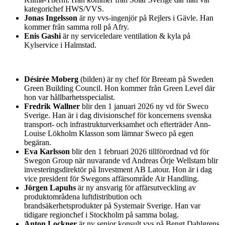
kategorichef HWS/VVS.
Jonas Ingelsson
är ny vvs-ingenjör på Rejlers i Gävle. Han
kommer från samma roll på Afry.
Enis Gashi
är ny serviceledare ventilation & kyla på
Kylservice i Halmstad.
Désirée Moberg
(bilden) är ny chef för Breeam på Sweden
Green Building Council. Hon kommer från Green Level där
hon var hållbarhetsspecialist.
Fredrik Wallner
blir den 1 januari 2026 ny vd för Sweco
Sverige. Han är i dag divisionschef för koncernens svenska
transport- och infrastrukturverksamhet och efterträder Ann-
Louise Lökholm Klasson som lämnar Sweco på egen
begäran.
Eva Karlsson
blir den 1 februari 2026 tillförordnad vd för
Swegon Group när nuvarande vd Andreas Örje Wellstam blir
investeringsdirektör på Investment AB Latour. Hon är i dag
vice president för Swegons affärsområde Air Handling.
Jörgen Lapuhs
är ny ansvarig för affärsutveckling av
produktområdena luftdistribution och
brandsäkerhetsprodukter på Systemair Sverige. Han var
tidigare regionchef i Stockholm på samma bolag.
Anton Lockner
är ny senior konsult vvs på Bengt Dahlgrens