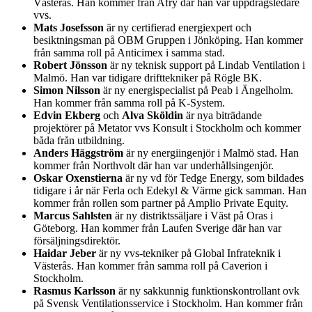
Västerås. Han kommer från Afry där han var uppdragsledare
vvs.
Mats Josefsson
är ny certifierad energiexpert och
besiktningsman på OBM Gruppen i Jönköping. Han kommer
från samma roll på Anticimex i samma stad.
Robert Jönsson
är ny teknisk support på Lindab Ventilation i
Malmö. Han var tidigare drifttekniker på Rögle BK.
Simon Nilsson
är ny energispecialist på Peab i Ängelholm.
Han kommer från samma roll på K-System.
Edvin Ekberg
och
Alva Sköldin
är nya biträdande
projektörer på Metator vvs Konsult i Stockholm och kommer
båda från utbildning.
Anders Häggström
är ny energiingenjör i Malmö stad. Han
kommer från Northvolt där han var underhållsingenjör.
Oskar Oxenstierna
är ny vd för Tedge Energy, som bildades
tidigare i år när Ferla och Edekyl & Värme gick samman. Han
kommer från rollen som partner på Amplio Private Equity.
Marcus Sahlsten
är ny distriktssäljare i Väst på Oras i
Göteborg. Han kommer från Laufen Sverige där han var
försäljningsdirektör.
Haidar Jeber
är ny vvs-tekniker på Global Infrateknik i
Västerås. Han kommer från samma roll på Caverion i
Stockholm.
Rasmus Karlsson
är ny sakkunnig funktionskontrollant ovk
på Svensk Ventilationsservice i Stockholm. Han kommer från