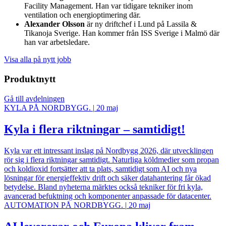
Facility Management. Han var tidigare tekniker inom
ventilation och energioptimering där.
Alexander Olsson
är ny driftchef i Lund på Lassila &
Tikanoja Sverige. Han kommer från ISS Sverige i Malmö där
han var arbetsledare.
Visa alla på nytt jobb
Produktnytt
Gå till avdelningen
KYLA PÅ NORDBYGG.
|
20 maj
Kyla i flera riktningar – samtidigt!
Kyla var ett intressant inslag på Nordbygg 2026, där utvecklingen
rör sig i flera riktningar samtidigt. Naturliga köldmedier som propan
och koldioxid fortsätter att ta plats, samtidigt som AI och nya
lösningar för energieffektiv drift och säker datahantering får ökad
betydelse. Bland nyheterna märktes också tekniker för fri kyla,
avancerad befuktning och komponenter anpassade för datacenter.
AUTOMATION PÅ NORDBYGG.
|
20 maj