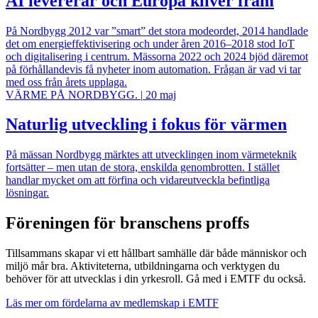
AI levererar och Europa kliver fram
På Nordbygg 2012 var ”smart” det stora modeordet, 2014 handlade
det om energieffektivisering och under åren 2016–2018 stod IoT
och digitalisering i centrum. Mässorna 2022 och 2024 bjöd däremot
på förhållandevis få nyheter inom automation. Frågan är vad vi tar
med oss från årets upplaga.
VÄRME PÅ NORDBYGG.
|
20 maj
Naturlig utveckling i fokus för värmen
På mässan Nordbygg märktes att utvecklingen inom värmeteknik
fortsätter – men utan de stora, enskilda genombrotten. I stället
handlar mycket om att förfina och vidareutveckla befintliga
lösningar.
Föreningen för branschens proffs
Tillsammans skapar vi ett hållbart samhälle där både människor och
miljö mår bra. Aktiviteterna, utbildningarna och verktygen du
behöver för att utvecklas i din yrkesroll. Gå med i EMTF du också.
Läs mer om fördelarna av medlemskap i EMTF