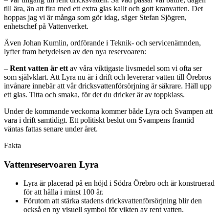
till ära, än att fira med ett extra glas kallt och gott kranvatten. Det
hoppas jag vi är många som gör idag, säger Stefan Sjögren,
enhetschef på Vattenverket.
Även Johan Kumlin, ordförande i Teknik- och servicenämnden,
lyfter fram betydelsen av den nya reservoaren:
– Rent vatten är ett
av våra viktigaste livsmedel som vi ofta ser
som självklart. Att Lyra nu är i drift och levererar vatten till Örebros
invånare innebär att vår dricksvattenförsörjning är säkrare. Häll upp
ett glas. Titta och smaka, för det du dricker är av toppklass.
Under de kommande veckorna kommer både Lyra och Svampen att
vara i drift samtidigt. Ett politiskt beslut om Svampens framtid
väntas fattas senare under året.
Fakta
Vattenreservoaren Lyra
Lyra är placerad på en höjd i Södra Örebro och är konstruerad
för att hålla i minst 100 år.
Förutom att stärka stadens dricksvattenförsörjning blir den
också en ny visuell symbol för vikten av rent vatten.