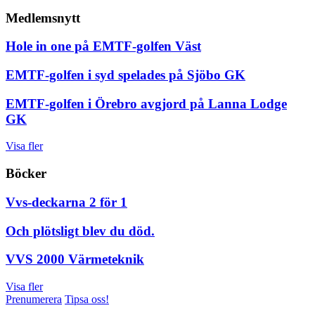
Medlemsnytt
Hole in one på EMTF-golfen Väst
EMTF-golfen i syd spelades på Sjöbo GK
EMTF-golfen i Örebro avgjord på Lanna Lodge
GK
Visa fler
Böcker
Vvs-deckarna 2 för 1
Och plötsligt blev du död.
VVS 2000 Värmeteknik
Visa fler
Prenumerera
Tipsa oss!