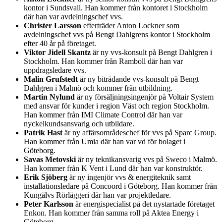
kontor i Sundsvall. Han kommer från kontoret i Stockholm
där han var avdelningschef vvs.
Christer Larsson
efterträder Anton Lockner som
avdelningschef vvs på Bengt Dahlgrens kontor i Stockholm
efter 40 år på företaget.
Viktor Jidell Skantz
är ny vvs-konsult på Bengt Dahlgren i
Stockholm. Han kommer från Ramboll där han var
uppdragsledare vvs.
Malin Grufstedt
är ny biträdande vvs-konsult på Bengt
Dahlgren i Malmö och kommer från utbildning.
Martin Nylund
är ny försäljningsingenjör på Voltair System
med ansvar för kunder i region Väst och region Stockholm.
Han kommer från IMI Climate Control där han var
nyckelkundsansvarig och utbildare.
Patrik Hast
är ny affärsområdeschef för vvs på Sparc Group.
Han kommer från Umia där han var vd för bolaget i
Göteborg.
Savas Metovski
är ny teknikansvarig vvs på Sweco i Malmö.
Han kommer från K Vent i Lund där han var konstruktör.
Erik Sjöberg
är ny ingenjör vvs & energiteknik samt
installationsledare på Concoord i Göteborg. Han kommer från
Kungälvs Rörläggeri där han var projektledare.
Peter Karlsson
är energispecialist på det nystartade företaget
Enkon. Han kommer från samma roll på Aktea Energy i
Göteborg.