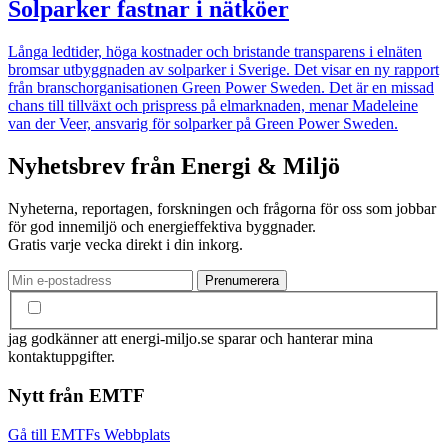
Solparker fastnar i nätköer
Långa ledtider, höga kostnader och bristande transparens i elnäten
bromsar utbyggnaden av solparker i Sverige. Det visar en ny rapport
från branschorganisationen Green Power Sweden. Det är en missad
chans till tillväxt och prispress på elmarknaden, menar Madeleine
van der Veer, ansvarig för solparker på Green Power Sweden.
Nyhetsbrev från Energi & Miljö
Nyheterna, reportagen, forskningen och frågorna för oss som jobbar
för god innemiljö och energieffektiva byggnader.
Gratis varje vecka direkt i din inkorg.
jag godkänner att energi-miljo.se sparar och hanterar mina
kontaktuppgifter.
Nytt från EMTF
Gå till EMTFs Webbplats