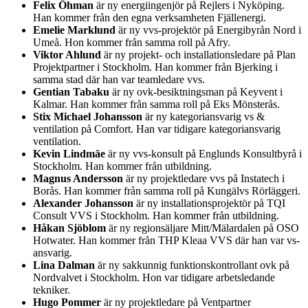
Felix Öhman
är ny energiingenjör på Rejlers i Nyköping.
Han kommer från den egna verksamheten Fjällenergi.
Emelie Marklund
är ny vvs-projektör på Energibyrån Nord i
Umeå. Hon kommer från samma roll på Afry.
Viktor Ahlund
är ny projekt- och installationsledare på Plan
Projektpartner i Stockholm. Han kommer från Bjerking i
samma stad där han var teamledare vvs.
Gentian Tabaku
är ny ovk-besiktningsman på Keyvent i
Kalmar. Han kommer från samma roll på Eks Mönsterås.
Stix Michael Johansson
är ny kategoriansvarig vs &
ventilation på Comfort. Han var tidigare kategoriansvarig
ventilation.
Kevin Lindmäe
är ny vvs-konsult på Englunds Konsultbyrå i
Stockholm. Han kommer från utbildning.
Magnus Andersson
är ny projektledare vvs på Instatech i
Borås. Han kommer från samma roll på Kungälvs Rörläggeri.
Alexander Johansson
är ny installationsprojektör på TQI
Consult VVS i Stockholm. Han kommer från utbildning.
Håkan Sjöblom
är ny regionsäljare Mitt/Mälardalen på OSO
Hotwater. Han kommer från THP Kleaa VVS där han var vs-
ansvarig.
Lina Dalman
är ny sakkunnig funktionskontrollant ovk på
Nordvalvet i Stockholm. Hon var tidigare arbetsledande
tekniker.
Hugo Pommer
är ny projektledare på Ventpartner