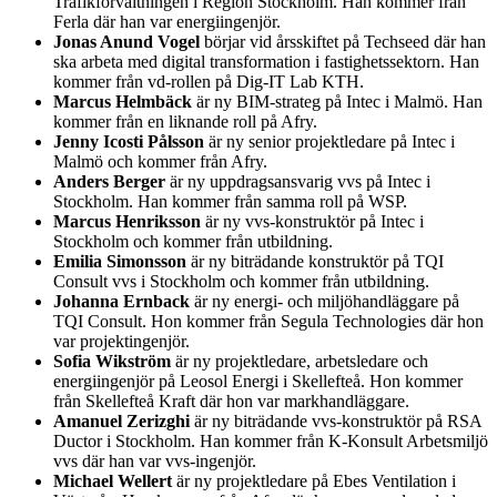
Trafikförvaltningen i Region Stockholm. Han kommer från
Ferla där han var energiingenjör.
Jonas Anund Vogel
börjar vid årsskiftet på Techseed där han
ska arbeta med digital transformation i fastighetssektorn. Han
kommer från vd-rollen på Dig-IT Lab KTH.
Marcus Helmbäck
är ny BIM-strateg på Intec i Malmö. Han
kommer från en liknande roll på Afry.
Jenny Icosti Pålsson
är ny senior projektledare på Intec i
Malmö och kommer från Afry.
Anders Berger
är ny uppdragsansvarig vvs på Intec i
Stockholm. Han kommer från samma roll på WSP.
Marcus Henriksson
är ny vvs-konstruktör på Intec i
Stockholm och kommer från utbildning.
Emilia Simonsson
är ny biträdande konstruktör på TQI
Consult vvs i Stockholm och kommer från utbildning.
Johanna Ernback
är ny energi- och miljöhandläggare på
TQI Consult. Hon kommer från Segula Technologies där hon
var projektingenjör.
Sofia Wikström
är ny projektledare, arbetsledare och
energiingenjör på Leosol Energi i Skellefteå. Hon kommer
från Skellefteå Kraft där hon var markhandläggare.
Amanuel Zerizghi
är ny biträdande vvs-konstruktör på RSA
Ductor i Stockholm. Han kommer från K-Konsult Arbetsmiljö
vvs där han var vvs-ingenjör.
Michael Wellert
är ny projektledare på Ebes Ventilation i