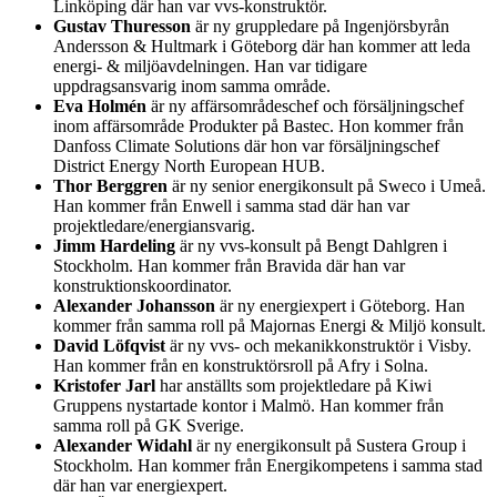
Linköping där han var vvs-konstruktör.
Gustav Thuresson
är ny gruppledare på Ingenjörsbyrån
Andersson & Hultmark i Göteborg där han kommer att leda
energi- & miljöavdelningen. Han var tidigare
uppdragsansvarig inom samma område.
Eva Holmén
är ny affärsområdeschef och försäljningschef
inom affärsområde Produkter på Bastec. Hon kommer från
Danfoss Climate Solutions där hon var försäljningschef
District Energy North European HUB.
Thor Berggren
är ny senior energikonsult på Sweco i Umeå.
Han kommer från Enwell i samma stad där han var
projektledare/energiansvarig.
Jimm Hardeling
är ny vvs-konsult på Bengt Dahlgren i
Stockholm. Han kommer från Bravida där han var
konstruktionskoordinator.
Alexander Johansson
är ny energiexpert i Göteborg. Han
kommer från samma roll på Majornas Energi & Miljö konsult.
David Löfqvist
är ny vvs- och mekanikkonstruktör i Visby.
Han kommer från en konstruktörsroll på Afry i Solna.
Kristofer Jarl
har anställts som projektledare på Kiwi
Gruppens nystartade kontor i Malmö. Han kommer från
samma roll på GK Sverige.
Alexander Widahl
är ny energikonsult på Sustera Group i
Stockholm. Han kommer från Energikompetens i samma stad
där han var energiexpert.