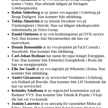
kontor i Visby. Han arbetade tidigare på företagets
Göteborgskontor.
Robin Söderberg
är ny junior vvs-ingenjör i Göteborg på
Bengt Dahlgren. Han kommer från utbildning.
Tobias Almström
är ny teknisk förvaltare vvs på
Västfastigheter i Skövde. Han var tidigare teknikspecialist
industrimedia på Volvo Group.
Daniel Onttonen
är ny ovk-besikningsman på OVK-service
Syd. Han kommer från Skorstenseliten där han var
hantverkare.
Dennis Ikonomidis
är ny vvs-projektör på Facil Consult i
Stockholm. Han kommer från utbildning.
Carl-Johan Rydman
har startat det egna bolaget Energiplan
Väst. Han kommer från Elektrokyl Energiteknik i Borås där
han var energiprojektör.
Elio Joe Saade
är ny vvs-ingenjör på Wikström i Kinna. Han
kommer från utbildning.
André Göransson
är ny servicechef Ventilation i Göteborg
och Halland på Bravida. Han kommer från LH Ventteknik där
han var servicechef.
Kristofer Adolfsson
är ny regionchef konstruktion syd på
Radiator VVS. Han kommer från Teknik & Projekt i Växjö
där han var vvs-konsult.
Joakim Laurentz
är ny ansvarig för varumärket Midea på
Klima-Therm. Han kommer från Solar Sverige där han var