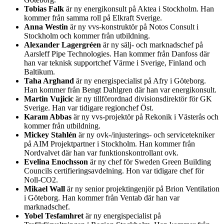
Tobias Falk
är ny energikonsult på Aktea i Stockholm. Han
kommer från samma roll på Elkraft Sverige.
Anna Westin
är ny vvs-konstruktör på Notos Consult i
Stockholm och kommer från utbildning.
Alexander Lagergréen
är ny sälj- och marknadschef på
Aarsleff Pipe Technologies. Han kommer från Danfoss där
han var teknisk supportchef Värme i Sverige, Finland och
Baltikum.
Taha Arghand
är ny energispecialist på Afry i Göteborg.
Han kommer från Bengt Dahlgren där han var energikonsult.
Martin Vujicic
är ny tillförordnad divisionsdirektör för GK
Sverige. Han var tidigare regionchef Öst.
Karam Abbas
är ny vvs-projektör på Rekonik i Västerås och
kommer från utbildning.
Mickey Stahlén
är ny ovk-/injusterings- och servicetekniker
på AIM Projektpartner i Stockholm. Han kommer från
Nordvalvet där han var funktionskontrollant ovk.
Evelina Enochsson
är ny chef för Sweden Green Building
Councils certifieringsavdelning. Hon var tidigare chef för
Noll-CO2.
Mikael Wall
är ny senior projektingenjör på Brion Ventilation
i Göteborg. Han kommer från Ventab där han var
marknadschef.
Yobel Tesfamhret
är ny energispecialist på