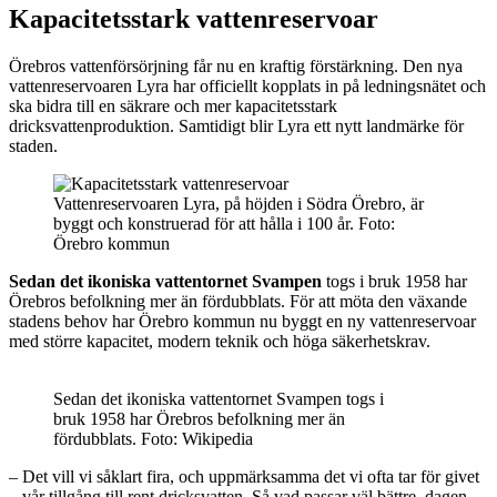
Kapacitetsstark vattenreservoar
Örebros vattenförsörjning får nu en kraftig förstärkning. Den nya
vattenreservoaren Lyra har officiellt kopplats in på ledningsnätet och
ska bidra till en säkrare och mer kapacitetsstark
dricksvattenproduktion. Samtidigt blir Lyra ett nytt landmärke för
staden.
Vattenreservoaren Lyra, på höjden i Södra Örebro, är
byggt och konstruerad för att hålla i 100 år. Foto:
Örebro kommun
Sedan det ikoniska vattentornet Svampen
togs i bruk 1958 har
Örebros befolkning mer än fördubblats. För att möta den växande
stadens behov har Örebro kommun nu byggt en ny vattenreservoar
med större kapacitet, modern teknik och höga säkerhetskrav.
Sedan det ikoniska vattentornet Svampen togs i
bruk 1958 har Örebros befolkning mer än
fördubblats. Foto: Wikipedia
– Det vill vi såklart fira, och uppmärksamma det vi ofta tar för givet
– vår tillgång till rent dricksvatten. Så vad passar väl bättre, dagen