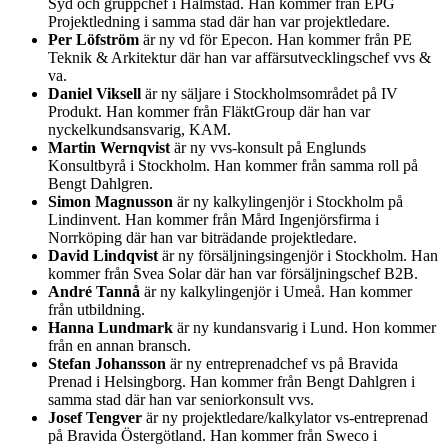
Syd och gruppchef i Halmstad. Han kommer från EPG
Projektledning i samma stad där han var projektledare.
Per Löfström
är ny vd för Epecon. Han kommer från PE
Teknik & Arkitektur där han var affärsutvecklingschef vvs &
va.
Daniel Viksell
är ny säljare i Stockholmsområdet på IV
Produkt. Han kommer från FläktGroup där han var
nyckelkundsansvarig, KAM.
Martin Wernqvist
är ny vvs-konsult på Englunds
Konsultbyrå i Stockholm. Han kommer från samma roll på
Bengt Dahlgren.
Simon Magnusson
är ny kalkylingenjör i Stockholm på
Lindinvent. Han kommer från Mård Ingenjörsfirma i
Norrköping där han var biträdande projektledare.
David Lindqvist
är ny försäljningsingenjör i Stockholm. Han
kommer från Svea Solar där han var försäljningschef B2B.
André Tannå
är ny kalkylingenjör i Umeå. Han kommer
från utbildning.
Hanna Lundmark
är ny kundansvarig i Lund. Hon kommer
från en annan bransch.
Stefan Johansson
är ny entreprenadchef vs på Bravida
Prenad i Helsingborg. Han kommer från Bengt Dahlgren i
samma stad där han var seniorkonsult vvs.
Josef Tengver
är ny projektledare/kalkylator vs-entreprenad
på Bravida Östergötland. Han kommer från Sweco i