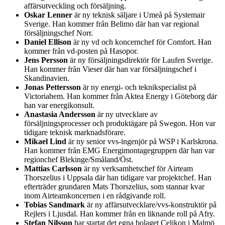
affärsutveckling och försäljning.
Oskar Lenner
är ny teknisk säljare i Umeå på Systemair
Sverige. Han kommer från Belimo där han var regional
försäljningschef Norr.
Daniel Ellison
är ny vd och koncernchef för Comfort. Han
kommer från vd-posten på Hasopor.
Jens Persson
är ny försäljningsdirektör för Laufen Sverige.
Han kommer från Vieser där han var försäljningschef i
Skandinavien.
Jonas Pettersson
är ny energi- och teknikspecialist på
Victoriahem. Han kommer från Aktea Energy i Göteborg där
han var energikonsult.
Anastasia Andersson
är ny utvecklare av
försäljningsprocesser och produktägare på Swegon. Hon var
tidigare teknisk marknadsförare.
Mikael Lind
är ny senior vvs-ingenjör på WSP i Karlskrona.
Han kommer från EMG Energimontagegruppen där han var
regionchef Blekinge/Småland/Öst.
Mattias Carlsson
är ny verksamhetschef för Airteam
Thorszelius i Uppsala där han tidigare var projektchef. Han
efterträder grundaren Mats Thorszelius, som stannar kvar
inom Airteamkoncernen i en rådgivande roll.
Tobias Sandmark
är ny affärsutvecklare/vvs-konstruktör på
Rejlers i Ljusdal. Han kommer från en liknande roll på Afry.
Stefan Nilsson
har startat det egna bolaget Celikon i Malmö