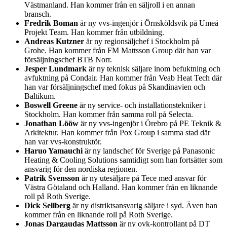
Västmanland. Han kommer från en säljroll i en annan
bransch.
Fredrik Boman
är ny vvs-ingenjör i Örnsköldsvik på Umeå
Projekt Team. Han kommer från utbildning.
Andreas Kutzner
är ny regionsäljchef i Stockholm på
Grohe. Han kommer från FM Mattsson Group där han var
försäljningschef BTB Norr.
Jesper Lundmark
är ny teknisk säljare inom befuktning och
avfuktning på Condair. Han kommer från Veab Heat Tech där
han var försäljningschef med fokus på Skandinavien och
Baltikum.
Boswell Greene
är ny service- och installationstekniker i
Stockholm. Han kommer från samma roll på Selecta.
Jonathan Lööw
är ny vvs-ingenjör i Örebro på PE Teknik &
Arkitektur. Han kommer från Pox Group i samma stad där
han var vvs-konstruktör.
Haruo Yamauchi
är ny landschef för Sverige på Panasonic
Heating & Cooling Solutions samtidigt som han fortsätter som
ansvarig för den nordiska regionen.
Patrik Svensson
är ny utesäljare på Tece med ansvar för
Västra Götaland och Halland. Han kommer från en liknande
roll på Roth Sverige.
Dick Sellberg
är ny distriktsansvarig säljare i syd. Även han
kommer från en liknande roll på Roth Sverige.
Jonas Dargaudas Mattsson
är ny ovk-kontrollant på DT