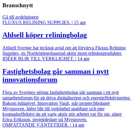
Branschnytt
Gå till avdelningen
FLUXUS RELINING SUPPLIES.
|
15 apr
Ahlsell köper reliningbolag
Ahlsell Sverige har tecknat avtal om att förvärva Fluxus Relining
Supplies, en Norrköpingsbaserad aktör inom reliningprodukter.
IDÉER BLIR TILL VERKLIGHET.
|
14 apr
Fastighetsbolag går samman i nytt
innovationsforum
Flera av Sveriges största fastighetsbolag går samman i ett nytt
samarbetsforum för att driva digitalisering och energieffektivisering.
Bakom initiativet, Innovation Vault, står proptechbolaget
Myrspoven. Idéer blir till verklighet snabbare och mer
kostnadseffektivt än att varje aktör gör arbetet var för sig, säger
Erica Eriksson, projektledare på Myrspoven.
OMFATTANDE VÄNTETIDER.
|
14 apr