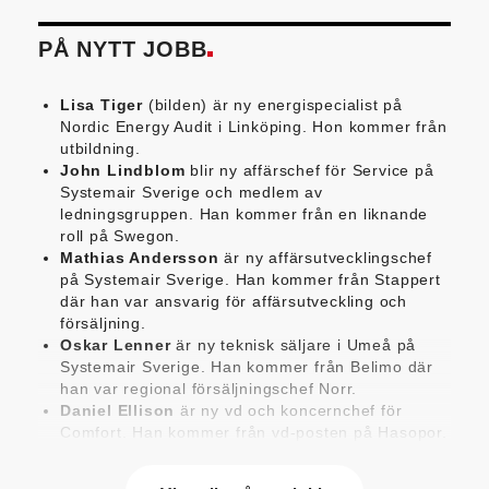
PÅ NYTT JOBB
Lisa Tiger
(bilden) är ny energispecialist på
Nordic Energy Audit i Linköping. Hon kommer från
utbildning.
John Lindblom
blir ny affärschef för Service på
Systemair Sverige och medlem av
ledningsgruppen. Han kommer från en liknande
roll på Swegon.
Mathias Andersson
är ny affärsutvecklingschef
på Systemair Sverige. Han kommer från Stappert
där han var ansvarig för affärsutveckling och
försäljning.
Oskar Lenner
är ny teknisk säljare i Umeå på
Systemair Sverige. Han kommer från Belimo där
han var regional försäljningschef Norr.
Daniel Ellison
är ny vd och koncernchef för
Comfort. Han kommer från vd-posten på Hasopor.
Jens Persson
är ny försäljningsdirektör för
Laufen Sverige. Han kommer från Vieser där han