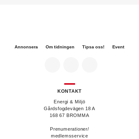
från Green Level där hon var
hållbarhetsspecialist.
Fredrik Wallner
blir den 1 januari 2026 ny vd för
Sweco Sverige. Han är i dag divisionschef för
koncernens svenska transport- och
infrastrukturverksamhet och efterträder Ann-
Louise Lökholm Klasson som lämnar Sweco på
egen begäran.
Annonsera
Om tidningen
Tipsa oss!
Event
Eva Karlsson
blir den 1 februari 2026
tillförordnad vd för Swegon Group när nuvarande
vd Andreas Örje Wellstam blir investeringsdirektör
på Investment AB Latour. Hon är i dag vice
president för Swegons affärsområde Air Handling.
Jörgen Lapuhs
är ny ansvarig för
affärsutveckling av produktområdena
KONTAKT
luftdistribution och brandsäkerhetsprodukter på
Systemair Sverige. Han var tidigare regionchef i
Energi & Miljö
Stockholm på samma bolag.
Gårdsfogdevägen 18 A
Anton Lockner
är ny senior konsult vvs på Bengt
168 67 BROMMA
Dahlgrens kontor i Sundsvall. Han kommer från
kontoret i Stockholm där han var avdelningschef
Prenumerationer/
vvs.
medlemsservice
Christer Larsson
efterträder Anton Lockner som