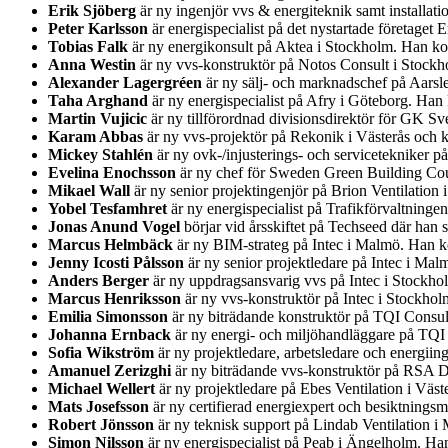
Erik Sjöberg
är ny ingenjör vvs & energiteknik samt installa
Peter Karlsson
är energispecialist på det nystartade företage
Tobias Falk
är ny energikonsult på Aktea i Stockholm. Han ko
Anna Westin
är ny vvs-konstruktör på Notos Consult i Stockh
Alexander Lagergréen
är ny sälj- och marknadschef på Aarsl
Taha Arghand
är ny energispecialist på Afry i Göteborg. Ha
Martin Vujicic
är ny tillförordnad divisionsdirektör för GK Sv
Karam Abbas
är ny vvs-projektör på Rekonik i Västerås och 
Mickey Stahlén
är ny ovk-/injusterings- och servicetekniker 
Evelina Enochsson
är ny chef för Sweden Green Building Coun
Mikael Wall
är ny senior projektingenjör på Brion Ventilatio
Yobel Tesfamhret
är ny energispecialist på Trafikförvaltning
Jonas Anund Vogel
börjar vid årsskiftet på Techseed där han
Marcus Helmbäck
är ny BIM-strateg på Intec i Malmö. Han ko
Jenny Icosti Pålsson
är ny senior projektledare på Intec i Ma
Anders Berger
är ny uppdragsansvarig vvs på Intec i Stockh
Marcus Henriksson
är ny vvs-konstruktör på Intec i Stockho
Emilia Simonsson
är ny biträdande konstruktör på TQI Consul
Johanna Ernback
är ny energi- och miljöhandläggare på TQI
Sofia Wikström
är ny projektledare, arbetsledare och energii
Amanuel Zerizghi
är ny biträdande vvs-konstruktör på RSA D
Michael Wellert
är ny projektledare på Ebes Ventilation i Väs
Mats Josefsson
är ny certifierad energiexpert och besiktnin
Robert Jönsson
är ny teknisk support på Lindab Ventilation i
Simon Nilsson
är ny energispecialist på Peab i Ängelholm. H