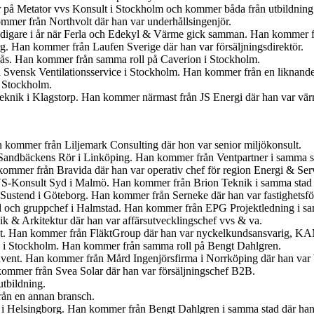
r på Metator vvs Konsult i Stockholm och kommer båda från utbildning
mmer från Northvolt där han var underhållsingenjör.
idigare i år när Ferla och Edekyl & Värme gick samman. Han kommer fr
org. Han kommer från Laufen Sverige där han var försäljningsdirektör.
erås. Han kommer från samma roll på Caverion i Stockholm.
 Svensk Ventilationsservice i Stockholm. Han kommer från en liknande
i Stockholm.
 Teknik i Klagstorp. Han kommer närmast från JS Energi där han var v
kommer från Liljemark Consulting där hon var senior miljökonsult.
för Sandbäckens Rör i Linköping. Han kommer från Ventpartner i samma s
ommer från Bravida där han var operativ chef för region Energi & Ser
VS-Konsult Syd i Malmö. Han kommer från Brion Teknik i samma stad 
 Sustend i Göteborg. Han kommer från Serneke där han var fastighetsför
yd och gruppchef i Halmstad. Han kommer från EPG Projektledning i sam
 & Arkitektur där han var affärsutvecklingschef vvs & va.
kt. Han kommer från FläktGroup där han var nyckelkundsansvarig, K
å i Stockholm. Han kommer från samma roll på Bengt Dahlgren.
nvent. Han kommer från Mård Ingenjörsfirma i Norrköping där han var b
kommer från Svea Solar där han var försäljningschef B2B.
tbildning.
ån en annan bransch.
 i Helsingborg. Han kommer från Bengt Dahlgren i samma stad där han 