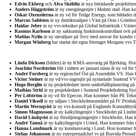
Edvin Ekberg
och
Alva Sköldin
är nya biträdande projektöre
Anders Häggström
är ny energiingenjör i Malmö stad. Han ko
Oskar Oxenstierna
är ny vd för Tedge Energy, som bildades t
Marcus Sahlsten
är ny distriktssäljare i Väst på Oras i Göteb
Haidar Jeber
är ny vvs-tekniker på Global Infrateknik i Väst
Rasmus Karlsson
är ny sakkunnig funktionskontrollant ovk på
Mattias Nylin
är ny utesäljare på Tece med ansvar för kunder 
Morgan Winberg
har startat det egna företaget Morgans vvs
Linda Dickson
(bilden) är ny KMA-ansvarig på Bjerking. Hon 
Joachim Nordström
blir i mitten av januari nästa år ny vd 
André Forsberg
är ny regionchef Öst på Assemblin VS. Han k
Victor Steiner
är ny vd/vvs-ingenjör på nystartade Sustend V
Hugo Berglin
är ny projektledare inom underhållsplanering på
Mathias Strid
är ny projektledare i Sustend Projektledning S
Per Löfström
är ny vd för Epecon. Han kommer från PE Teknik
Daniel Viksell
är ny säljare i Stockholmsområdet på IV Produ
Martin Wernqvist
är ny vvs-konsult på Englunds Konsultbyr
Simon Magnusson
är ny kalkylingenjör i Stockholm på Lindi
David Lindqvist
är ny försäljningsingenjör i Stockholm. Han 
André Tannå
är ny kalkylingenjör i Umeå. Han kommer från u
Hanna Lundmark
är ny kundansvarig i Lund. Hon kommer fr
Stefan Johansson
är ny entreprenadchef vs på Bravida Prenad