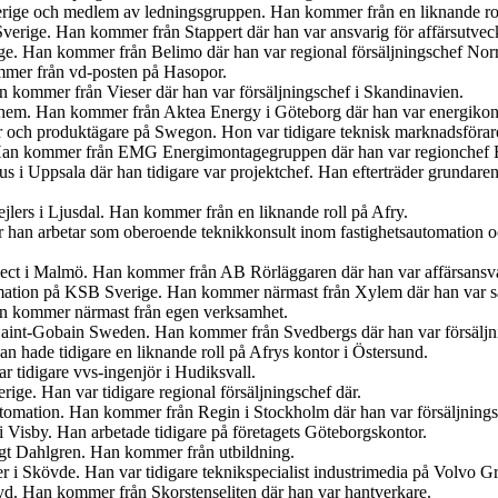
Sverige och medlem av ledningsgruppen. Han kommer från en liknande r
verige. Han kommer från Stappert där han var ansvarig för affärsutveck
ige. Han kommer från Belimo där han var regional försäljningschef Norr
mer från vd-posten på Hasopor.
an kommer från Vieser där han var försäljningschef i Skandinavien.
iahem. Han kommer från Aktea Energy i Göteborg där han var energikon
er och produktägare på Swegon. Hon var tidigare teknisk marknadsförar
 Han kommer från EMG Energimontagegruppen där han var regionchef 
s i Uppsala där han tidigare var projektchef. Han efterträder grundar
jlers i Ljusdal. Han kommer från en liknande roll på Afry.
är han arbetar som oberoende teknikkonsult inom fastighetsautomation 
ject i Malmö. Han kommer från AB Rörläggaren där han var affärsansva
mation på KSB Sverige. Han kommer närmast från Xylem där han var sä
an kommer närmast från egen verksamhet.
s Saint-Gobain Sweden. Han kommer från Svedbergs där han var försäljn
 hade tidigare en liknande roll på Afrys kontor i Östersund.
r tidigare vvs-ingenjör i Hudiksvall.
ige. Han var tidigare regional försäljningschef där.
tomation. Han kommer från Regin i Stockholm där han var försäljnings
 Visby. Han arbetade tidigare på företagets Göteborgskontor.
ngt Dahlgren. Han kommer från utbildning.
er i Skövde. Han var tidigare teknikspecialist industrimedia på Volvo G
. Han kommer från Skorstenseliten där han var hantverkare.