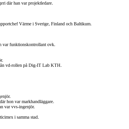
ri där han var projektledare.
upportchef Värme i Sverige, Finland och Baltikum.
 var funktionskontrollant ovk.
r.
 från vd-rollen på Dig-IT Lab KTH.
enjör.
t där hon var markhandläggare.
n var vvs-ingenjör.
ticimex i samma stad.