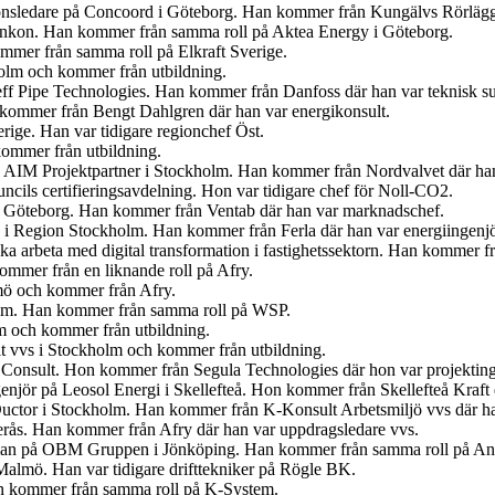
tionsledare på Concoord i Göteborg. Han kommer från Kungälvs Rörlägge
t Enkon. Han kommer från samma roll på Aktea Energy i Göteborg.
mmer från samma roll på Elkraft Sverige.
olm och kommer från utbildning.
eff Pipe Technologies. Han kommer från Danfoss där han var teknisk s
n kommer från Bengt Dahlgren där han var energikonsult.
erige. Han var tidigare regionchef Öst.
kommer från utbildning.
på AIM Projektpartner i Stockholm. Han kommer från Nordvalvet där han
cils certifieringsavdelning. Hon var tidigare chef för Noll-CO2.
n i Göteborg. Han kommer från Ventab där han var marknadschef.
en i Region Stockholm. Han kommer från Ferla där han var energiingenjö
 ska arbeta med digital transformation i fastighetssektorn. Han kommer
mmer från en liknande roll på Afry.
lmö och kommer från Afry.
olm. Han kommer från samma roll på WSP.
lm och kommer från utbildning.
t vvs i Stockholm och kommer från utbildning.
 Consult. Hon kommer från Segula Technologies där hon var projekting
ngenjör på Leosol Energi i Skellefteå. Hon kommer från Skellefteå Kraf
uctor i Stockholm. Han kommer från K-Konsult Arbetsmiljö vvs där ha
terås. Han kommer från Afry där han var uppdragsledare vvs.
gsman på OBM Gruppen i Jönköping. Han kommer från samma roll på An
 Malmö. Han var tidigare drifttekniker på Rögle BK.
an kommer från samma roll på K-System.