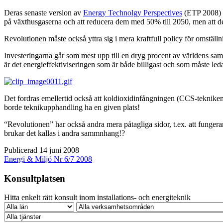
Deras senaste version av
Energy Technolgy Perspectives
(ETP 2008) “
på växthusgaserna och att reducera dem med 50% till 2050, men att det
Revolutionen måste också yttra sig i mera kraftfull policy för omställn
Investeringarna går som mest upp till en dryg procent av världens s
är det energieffektiviseringen som är både billigast och som måste led
Det fordras emellertid också att koldioxidinfångningen (CCS-tekniken)
borde teknikupphandling ha en given plats!
“Revolutionen” har också andra mera påtagliga sidor, t.ex. att funger
brukar det kallas i andra sammnhang!?
Publicerad 14 juni 2008
Energi & Miljö Nr 6/7 2008
Konsultplatsen
Hitta enkelt rätt konsult inom installations- och energiteknik