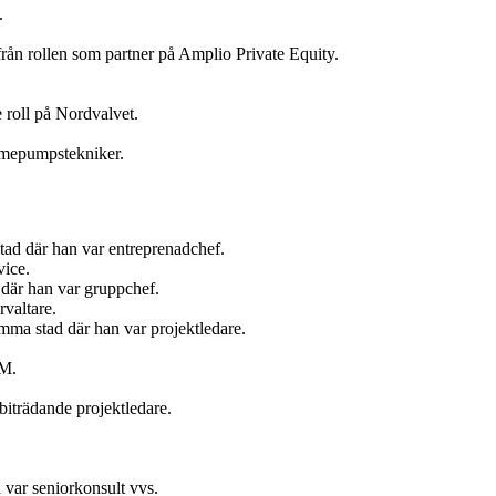
.
ån rollen som partner på Amplio Private Equity.
 roll på Nordvalvet.
ärmepumpstekniker.
tad där han var entreprenadchef.
vice.
där han var gruppchef.
valtare.
ma stad där han var projektledare.
AM.
iträdande projektledare.
var seniorkonsult vvs.