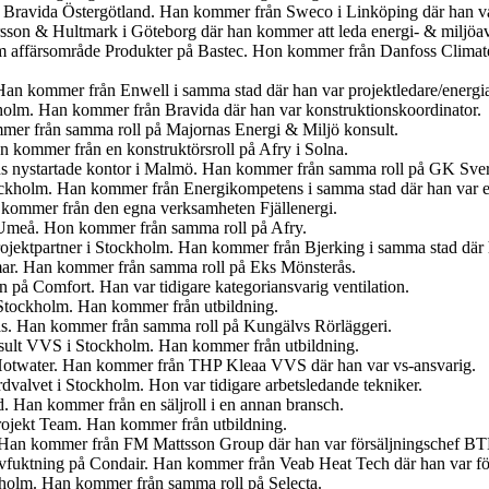
på Bravida Östergötland. Han kommer från Sweco i Linköping där han va
sson & Hultmark i Göteborg där han kommer att leda energi- & miljöa
m affärsområde Produkter på Bastec. Hon kommer från Danfoss Climate 
an kommer från Enwell i samma stad där han var projektledare/energi
holm. Han kommer från Bravida där han var konstruktionskoordinator.
mer från samma roll på Majornas Energi & Miljö konsult.
n kommer från en konstruktörsroll på Afry i Solna.
ns nystartade kontor i Malmö. Han kommer från samma roll på GK Sver
ockholm. Han kommer från Energikompetens i samma stad där han var e
 kommer från den egna verksamheten Fjällenergi.
 Umeå. Hon kommer från samma roll på Afry.
 Projektpartner i Stockholm. Han kommer från Bjerking i samma stad där
ar. Han kommer från samma roll på Eks Mönsterås.
n på Comfort. Han var tidigare kategoriansvarig ventilation.
 Stockholm. Han kommer från utbildning.
rås. Han kommer från samma roll på Kungälvs Rörläggeri.
nsult VVS i Stockholm. Han kommer från utbildning.
Hotwater. Han kommer från THP Kleaa VVS där han var vs-ansvarig.
valvet i Stockholm. Hon var tidigare arbetsledande tekniker.
. Han kommer från en säljroll i en annan bransch.
rojekt Team. Han kommer från utbildning.
. Han kommer från FM Mattsson Group där han var försäljningschef BT
 avfuktning på Condair. Han kommer från Veab Heat Tech där han var f
ckholm. Han kommer från samma roll på Selecta.