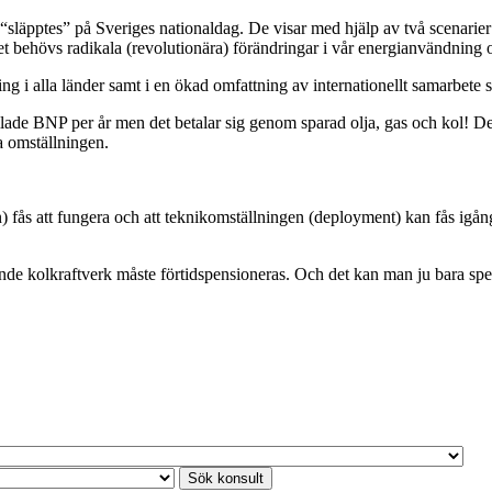
släpptes” på Sveriges nationaldag. De visar med hjälp av två scenarier
 behövs radikala (revolutionära) förändringar i vår energianvändning oc
ing i alla länder samt i en ökad omfattning av internationellt samarbete
amlade BNP per år men det betalar sig genom sparad olja, gas och kol! 
a omställningen.
 fås att fungera och att teknikomställningen (deployment) kan fås igång
ande kolkraftverk måste förtidspensioneras. Och det kan man ju bara sp