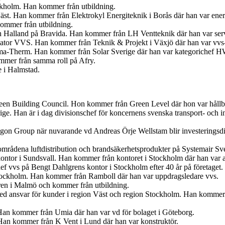
ockholm. Han kommer från utbildning.
Väst. Han kommer från Elektrokyl Energiteknik i Borås där han var ener
ommer från utbildning.
ch Halland på Bravida. Han kommer från LH Ventteknik där han var ser
iator VVS. Han kommer från Teknik & Projekt i Växjö där han var vvs-
ima-Therm. Han kommer från Solar Sverige där han var kategorichef
ommer från samma roll på Afry.
e i Halmstad.
en Building Council. Hon kommer från Green Level där hon var hållbar
ige. Han är i dag divisionschef för koncernens svenska transport- och
egon Group när nuvarande vd Andreas Örje Wellstam blir investeringsdi
tområdena luftdistribution och brandsäkerhetsprodukter på Systemair Sv
ontor i Sundsvall. Han kommer från kontoret i Stockholm där han var 
f vvs på Bengt Dahlgrens kontor i Stockholm efter 40 år på företaget.
tockholm. Han kommer från Ramboll där han var uppdragsledare vvs.
ren i Malmö och kommer från utbildning.
med ansvar för kunder i region Väst och region Stockholm. Han kommer
Han kommer från Umia där han var vd för bolaget i Göteborg.
an kommer från K Vent i Lund där han var konstruktör.