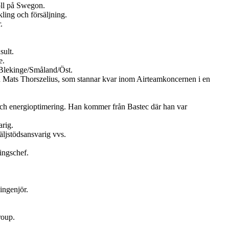
oll på Swegon.
ling och försäljning.
.
sult.
e.
Blekinge/Småland/Öst.
en Mats Thorszelius, som stannar kvar inom Airteamkoncernen i en
och energioptimering. Han kommer från Bastec där han var
rig.
ljstödsansvarig vvs.
ingschef.
ingenjör.
roup.