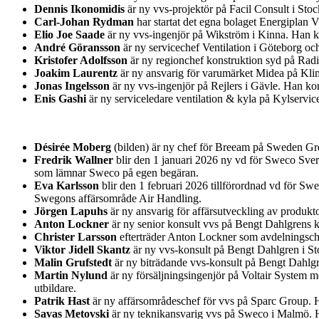
Dennis Ikonomidis
är ny vvs-projektör på Facil Consult i St
Carl-Johan Rydman
har startat det egna bolaget Energiplan 
Elio Joe Saade
är ny vvs-ingenjör på Wikström i Kinna. Han k
André Göransson
är ny servicechef Ventilation i Göteborg o
Kristofer Adolfsson
är ny regionchef konstruktion syd på Rad
Joakim Laurentz
är ny ansvarig för varumärket Midea på Kl
Jonas Ingelsson
är ny vvs-ingenjör på Rejlers i Gävle. Han k
Enis Gashi
är ny serviceledare ventilation & kyla på Kylservic
Désirée Moberg
(bilden) är ny chef för Breeam på Sweden Gre
Fredrik Wallner
blir den 1 januari 2026 ny vd för Sweco Sver
som lämnar Sweco på egen begäran.
Eva Karlsson
blir den 1 februari 2026 tillförordnad vd för Sw
Swegons affärsområde Air Handling.
Jörgen Lapuhs
är ny ansvarig för affärsutveckling av produk
Anton Lockner
är ny senior konsult vvs på Bengt Dahlgrens k
Christer Larsson
efterträder Anton Lockner som avdelningsche
Viktor Jidell Skantz
är ny vvs-konsult på Bengt Dahlgren i S
Malin Grufstedt
är ny biträdande vvs-konsult på Bengt Dahlg
Martin Nylund
är ny försäljningsingenjör på Voltair System 
utbildare.
Patrik Hast
är ny affärsområdeschef för vvs på Sparc Group. 
Savas Metovski
är ny teknikansvarig vvs på Sweco i Malmö. H