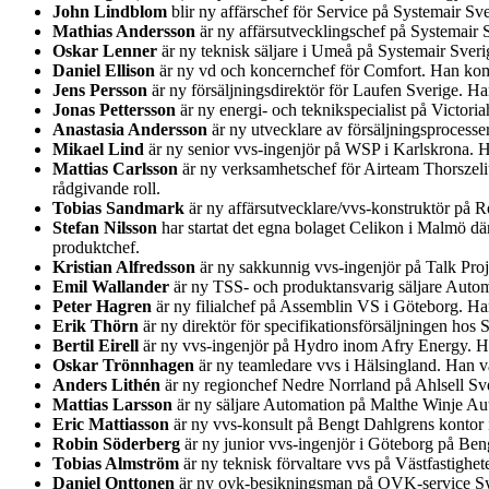
John Lindblom
blir ny affärschef för Service på Systemair 
Mathias Andersson
är ny affärsutvecklingschef på Systemair S
Oskar Lenner
är ny teknisk säljare i Umeå på Systemair Sver
Daniel Ellison
är ny vd och koncernchef för Comfort. Han kom
Jens Persson
är ny försäljningsdirektör för Laufen Sverige. H
Jonas Pettersson
är ny energi- och teknikspecialist på Victor
Anastasia Andersson
är ny utvecklare av försäljningsprocess
Mikael Lind
är ny senior vvs-ingenjör på WSP i Karlskrona.
Mattias Carlsson
är ny verksamhetschef för Airteam Thorszeliu
rådgivande roll.
Tobias Sandmark
är ny affärsutvecklare/vvs-konstruktör på Re
Stefan Nilsson
har startat det egna bolaget Celikon i Malmö d
produktchef.
Kristian Alfredsson
är ny sakkunnig vvs-ingenjör på Talk Pro
Emil Wallander
är ny TSS- och produktansvarig säljare Auto
Peter Hagren
är ny filialchef på Assemblin VS i Göteborg. H
Erik Thörn
är ny direktör för specifikationsförsäljningen ho
Bertil Eirell
är ny vvs-ingenjör på Hydro inom Afry Energy. Han
Oskar Trönnhagen
är ny teamledare vvs i Hälsingland. Han va
Anders Lithén
är ny regionchef Nedre Norrland på Ahlsell Sver
Mattias Larsson
är ny säljare Automation på Malthe Winje Au
Eric Mattiasson
är ny vvs-konsult på Bengt Dahlgrens kontor i
Robin Söderberg
är ny junior vvs-ingenjör i Göteborg på Be
Tobias Almström
är ny teknisk förvaltare vvs på Västfastighet
Daniel Onttonen
är ny ovk-besikningsman på OVK-service Syd