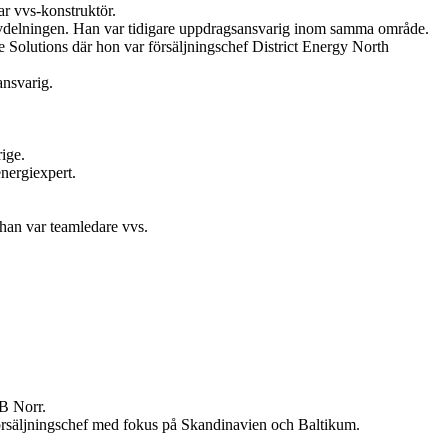
r vvs-konstruktör.
vdelningen. Han var tidigare uppdragsansvarig inom samma område.
Solutions där hon var försäljningschef District Energy North
ansvarig.
ige.
nergiexpert.
 han var teamledare vvs.
B Norr.
örsäljningschef med fokus på Skandinavien och Baltikum.