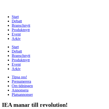
Start
Debatt
Branschnytt
Produktnytt
Event
Arkiv
Start
Debatt
Branschnytt
Produktnytt
Event
Arkiv
Tipsa oss!
Prenumerera
Om tidningen
Annonsera
Platsannonser
IEA manar till revolution!