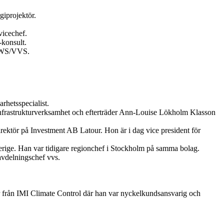
giprojektör.
vicechef.
konsult.
 HWS/VVS.
hetsspecialist.
 infrastrukturverksamhet och efterträder Ann-Louise Lökholm Klasson
rektör på Investment AB Latour. Hon är i dag vice president för
erige. Han var tidigare regionchef i Stockholm på samma bolag.
avdelningschef vvs.
 från IMI Climate Control där han var nyckelkundsansvarig och