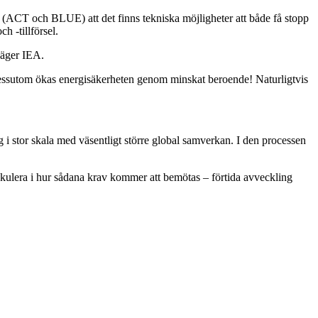
 (ACT och BLUE) att det finns tekniska möjligheter att både få stopp
h -tillförsel.
 säger IEA.
Dessutom ökas energisäkerheten genom minskat beroende! Naturligtvis
 i stor skala med väsentligt större global samverkan. I den processen
ekulera i hur sådana krav kommer att bemötas – förtida avveckling