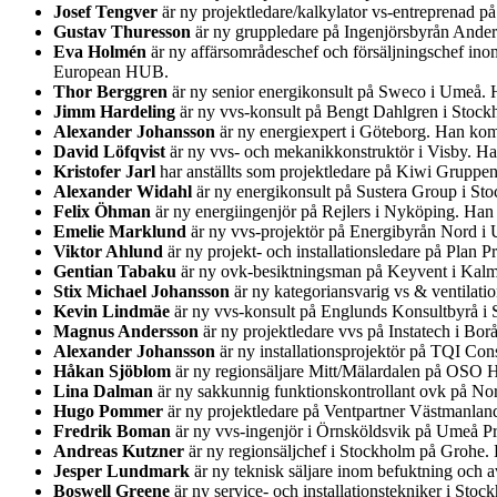
Josef Tengver
är ny projektledare/kalkylator vs-entreprenad 
Gustav Thuresson
är ny gruppledare på Ingenjörsbyrån Ander
Eva Holmén
är ny affärsområdeschef och försäljningschef ino
European HUB.
Thor Berggren
är ny senior energikonsult på Sweco i Umeå. H
Jimm Hardeling
är ny vvs-konsult på Bengt Dahlgren i Stock
Alexander Johansson
är ny energiexpert i Göteborg. Han kom
David Löfqvist
är ny vvs- och mekanikkonstruktör i Visby. Ha
Kristofer Jarl
har anställts som projektledare på Kiwi Gruppe
Alexander Widahl
är ny energikonsult på Sustera Group i St
Felix Öhman
är ny energiingenjör på Rejlers i Nyköping. Han
Emelie Marklund
är ny vvs-projektör på Energibyrån Nord i
Viktor Ahlund
är ny projekt- och installationsledare på Plan
Gentian Tabaku
är ny ovk-besiktningsman på Keyvent i Kalm
Stix Michael Johansson
är ny kategoriansvarig vs & ventilatio
Kevin Lindmäe
är ny vvs-konsult på Englunds Konsultbyrå i
Magnus Andersson
är ny projektledare vvs på Instatech i Bo
Alexander Johansson
är ny installationsprojektör på TQI Co
Håkan Sjöblom
är ny regionsäljare Mitt/Mälardalen på OSO 
Lina Dalman
är ny sakkunnig funktionskontrollant ovk på Nord
Hugo Pommer
är ny projektledare på Ventpartner Västmanland
Fredrik Boman
är ny vvs-ingenjör i Örnsköldsvik på Umeå P
Andreas Kutzner
är ny regionsäljchef i Stockholm på Grohe
Jesper Lundmark
är ny teknisk säljare inom befuktning och
Boswell Greene
är ny service- och installationstekniker i Sto