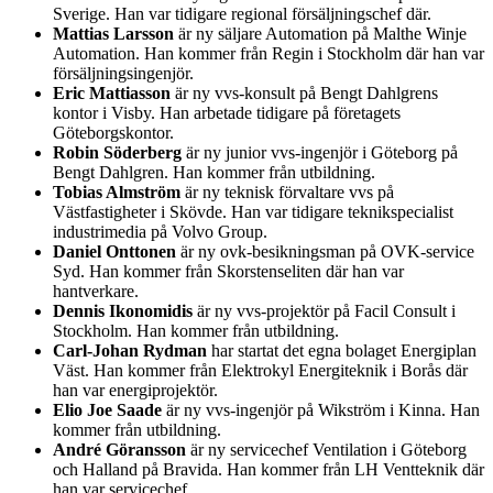
Sverige. Han var tidigare regional försäljningschef där.
Mattias Larsson
är ny säljare Automation på Malthe Winje
Automation. Han kommer från Regin i Stockholm där han var
försäljningsingenjör.
Eric Mattiasson
är ny vvs-konsult på Bengt Dahlgrens
kontor i Visby. Han arbetade tidigare på företagets
Göteborgskontor.
Robin Söderberg
är ny junior vvs-ingenjör i Göteborg på
Bengt Dahlgren. Han kommer från utbildning.
Tobias Almström
är ny teknisk förvaltare vvs på
Västfastigheter i Skövde. Han var tidigare teknikspecialist
industrimedia på Volvo Group.
Daniel Onttonen
är ny ovk-besikningsman på OVK-service
Syd. Han kommer från Skorstenseliten där han var
hantverkare.
Dennis Ikonomidis
är ny vvs-projektör på Facil Consult i
Stockholm. Han kommer från utbildning.
Carl-Johan Rydman
har startat det egna bolaget Energiplan
Väst. Han kommer från Elektrokyl Energiteknik i Borås där
han var energiprojektör.
Elio Joe Saade
är ny vvs-ingenjör på Wikström i Kinna. Han
kommer från utbildning.
André Göransson
är ny servicechef Ventilation i Göteborg
och Halland på Bravida. Han kommer från LH Ventteknik där
han var servicechef.