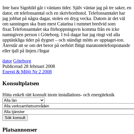
Inte bara Signhild går i väntans tider. Själv väntar jag på tre saker, en
dator, ett telefonsamtal och en skrivbordsstol. Telefonsamtalet har
jag jobbat på några dagar, stolen en dryg vecka. Datorn är det väl
om sanningen ska fram mest Catarina i rummet bredvid som
fixar.
Telefonsamtalet ska förhoppningsvis komma från en icke
namngiven person i Göteborg. I två dagar har jag ringt vid alla
upptänkliga tider på dygnet – och ständigt mötts av upptaget-ton.
Återstår att se om det beror på oerhört flitigt maratontelefonpratande
eller tjall på linjen.//Ingar
dator
Göteborg
Publicerad 28 februari 2008
Energi & Miljö Nr 2 2008
Konsultplatsen
Hitta enkelt rätt konsult inom installations- och energiteknik
Platsannonser