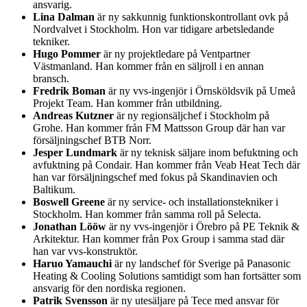
ansvarig.
Lina Dalman
är ny sakkunnig funktionskontrollant ovk på
Nordvalvet i Stockholm. Hon var tidigare arbetsledande
tekniker.
Hugo Pommer
är ny projektledare på Ventpartner
Västmanland. Han kommer från en säljroll i en annan
bransch.
Fredrik Boman
är ny vvs-ingenjör i Örnsköldsvik på Umeå
Projekt Team. Han kommer från utbildning.
Andreas Kutzner
är ny regionsäljchef i Stockholm på
Grohe. Han kommer från FM Mattsson Group där han var
försäljningschef BTB Norr.
Jesper Lundmark
är ny teknisk säljare inom befuktning och
avfuktning på Condair. Han kommer från Veab Heat Tech där
han var försäljningschef med fokus på Skandinavien och
Baltikum.
Boswell Greene
är ny service- och installationstekniker i
Stockholm. Han kommer från samma roll på Selecta.
Jonathan Lööw
är ny vvs-ingenjör i Örebro på PE Teknik &
Arkitektur. Han kommer från Pox Group i samma stad där
han var vvs-konstruktör.
Haruo Yamauchi
är ny landschef för Sverige på Panasonic
Heating & Cooling Solutions samtidigt som han fortsätter som
ansvarig för den nordiska regionen.
Patrik Svensson
är ny utesäljare på Tece med ansvar för