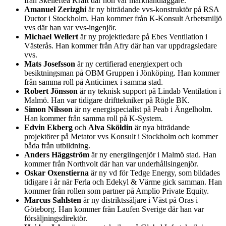
från Skellefteå Kraft där hon var markhandläggare.
Amanuel Zerizghi
är ny biträdande vvs-konstruktör på RSA
Ductor i Stockholm. Han kommer från K-Konsult Arbetsmiljö
vvs där han var vvs-ingenjör.
Michael Wellert
är ny projektledare på Ebes Ventilation i
Västerås. Han kommer från Afry där han var uppdragsledare
vvs.
Mats Josefsson
är ny certifierad energiexpert och
besiktningsman på OBM Gruppen i Jönköping. Han kommer
från samma roll på Anticimex i samma stad.
Robert Jönsson
är ny teknisk support på Lindab Ventilation i
Malmö. Han var tidigare drifttekniker på Rögle BK.
Simon Nilsson
är ny energispecialist på Peab i Ängelholm.
Han kommer från samma roll på K-System.
Edvin Ekberg
och
Alva Sköldin
är nya biträdande
projektörer på Metator vvs Konsult i Stockholm och kommer
båda från utbildning.
Anders Häggström
är ny energiingenjör i Malmö stad. Han
kommer från Northvolt där han var underhållsingenjör.
Oskar Oxenstierna
är ny vd för Tedge Energy, som bildades
tidigare i år när Ferla och Edekyl & Värme gick samman. Han
kommer från rollen som partner på Amplio Private Equity.
Marcus Sahlsten
är ny distriktssäljare i Väst på Oras i
Göteborg. Han kommer från Laufen Sverige där han var
försäljningsdirektör.