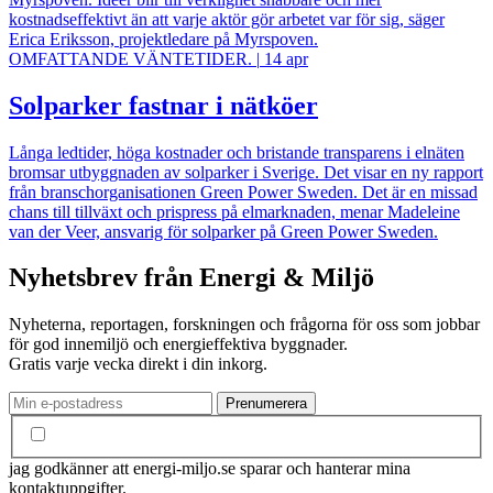
kostnadseffektivt än att varje aktör gör arbetet var för sig, säger
Erica Eriksson, projektledare på Myrspoven.
OMFATTANDE VÄNTETIDER.
|
14 apr
Solparker fastnar i nätköer
Långa ledtider, höga kostnader och bristande transparens i elnäten
bromsar utbyggnaden av solparker i Sverige. Det visar en ny rapport
från branschorganisationen Green Power Sweden. Det är en missad
chans till tillväxt och prispress på elmarknaden, menar Madeleine
van der Veer, ansvarig för solparker på Green Power Sweden.
Nyhetsbrev från Energi & Miljö
Nyheterna, reportagen, forskningen och frågorna för oss som jobbar
för god innemiljö och energieffektiva byggnader.
Gratis varje vecka direkt i din inkorg.
jag godkänner att energi-miljo.se sparar och hanterar mina
kontaktuppgifter.