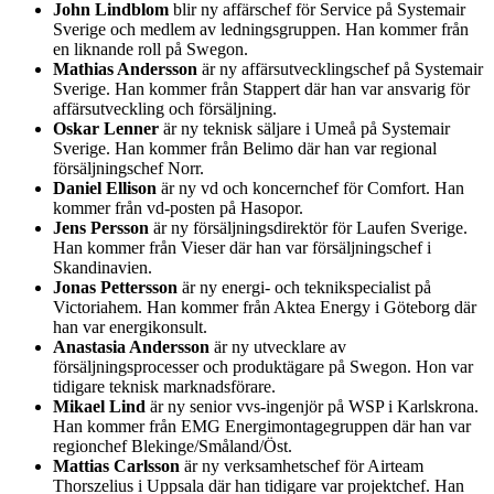
John Lindblom
blir ny affärschef för Service på Systemair
Sverige och medlem av ledningsgruppen. Han kommer från
en liknande roll på Swegon.
Mathias Andersson
är ny affärsutvecklingschef på Systemair
Sverige. Han kommer från Stappert där han var ansvarig för
affärsutveckling och försäljning.
Oskar Lenner
är ny teknisk säljare i Umeå på Systemair
Sverige. Han kommer från Belimo där han var regional
försäljningschef Norr.
Daniel Ellison
är ny vd och koncernchef för Comfort. Han
kommer från vd-posten på Hasopor.
Jens Persson
är ny försäljningsdirektör för Laufen Sverige.
Han kommer från Vieser där han var försäljningschef i
Skandinavien.
Jonas Pettersson
är ny energi- och teknikspecialist på
Victoriahem. Han kommer från Aktea Energy i Göteborg där
han var energikonsult.
Anastasia Andersson
är ny utvecklare av
försäljningsprocesser och produktägare på Swegon. Hon var
tidigare teknisk marknadsförare.
Mikael Lind
är ny senior vvs-ingenjör på WSP i Karlskrona.
Han kommer från EMG Energimontagegruppen där han var
regionchef Blekinge/Småland/Öst.
Mattias Carlsson
är ny verksamhetschef för Airteam
Thorszelius i Uppsala där han tidigare var projektchef. Han