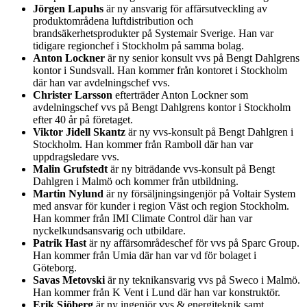
Jörgen Lapuhs
är ny ansvarig för affärsutveckling av
produktområdena luftdistribution och
brandsäkerhetsprodukter på Systemair Sverige. Han var
tidigare regionchef i Stockholm på samma bolag.
Anton Lockner
är ny senior konsult vvs på Bengt Dahlgrens
kontor i Sundsvall. Han kommer från kontoret i Stockholm
där han var avdelningschef vvs.
Christer Larsson
efterträder Anton Lockner som
avdelningschef vvs på Bengt Dahlgrens kontor i Stockholm
efter 40 år på företaget.
Viktor Jidell Skantz
är ny vvs-konsult på Bengt Dahlgren i
Stockholm. Han kommer från Ramboll där han var
uppdragsledare vvs.
Malin Grufstedt
är ny biträdande vvs-konsult på Bengt
Dahlgren i Malmö och kommer från utbildning.
Martin Nylund
är ny försäljningsingenjör på Voltair System
med ansvar för kunder i region Väst och region Stockholm.
Han kommer från IMI Climate Control där han var
nyckelkundsansvarig och utbildare.
Patrik Hast
är ny affärsområdeschef för vvs på Sparc Group.
Han kommer från Umia där han var vd för bolaget i
Göteborg.
Savas Metovski
är ny teknikansvarig vvs på Sweco i Malmö.
Han kommer från K Vent i Lund där han var konstruktör.
Erik Sjöberg
är ny ingenjör vvs & energiteknik samt