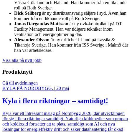
Västra Götaland och Halland. Han kommer från en liknande
roll på Roth Sverige.
Dick Sellberg
är ny distriktsansvarig säljare i syd. Även han
kommer från en liknande roll på Roth Sverige.
Jonas Dargaudas Mattsson
är ny ovk-kontrollant på DT
Facility Management. Han var tidigare tekniker inom
ventilation och energioptimering där.
Alexander Olsson
är ny driftchef i Lund på Lassila &
Tikanoja Sverige. Han kommer från ISS Sverige i Malmö där
han var arbetsledare.
Visa alla på nytt jobb
Produktnytt
Gå till avdelningen
KYLA PÅ NORDBYGG.
|
20 maj
Kyla i flera riktningar – samtidigt!
Kyla var ett intressant inslag på Nordbygg 2026, där utvecklingen
rör sig i flera riktningar samtidigt. Naturliga köldmedier som propan
och koldioxid fortsätter att ta plats, samtidigt som AI och nya
lösningar för energieffektiv drift och säker datahantering får ökad