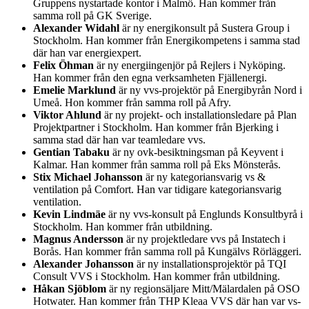
Gruppens nystartade kontor i Malmö. Han kommer från
samma roll på GK Sverige.
Alexander Widahl
är ny energikonsult på Sustera Group i
Stockholm. Han kommer från Energikompetens i samma stad
där han var energiexpert.
Felix Öhman
är ny energiingenjör på Rejlers i Nyköping.
Han kommer från den egna verksamheten Fjällenergi.
Emelie Marklund
är ny vvs-projektör på Energibyrån Nord i
Umeå. Hon kommer från samma roll på Afry.
Viktor Ahlund
är ny projekt- och installationsledare på Plan
Projektpartner i Stockholm. Han kommer från Bjerking i
samma stad där han var teamledare vvs.
Gentian Tabaku
är ny ovk-besiktningsman på Keyvent i
Kalmar. Han kommer från samma roll på Eks Mönsterås.
Stix Michael Johansson
är ny kategoriansvarig vs &
ventilation på Comfort. Han var tidigare kategoriansvarig
ventilation.
Kevin Lindmäe
är ny vvs-konsult på Englunds Konsultbyrå i
Stockholm. Han kommer från utbildning.
Magnus Andersson
är ny projektledare vvs på Instatech i
Borås. Han kommer från samma roll på Kungälvs Rörläggeri.
Alexander Johansson
är ny installationsprojektör på TQI
Consult VVS i Stockholm. Han kommer från utbildning.
Håkan Sjöblom
är ny regionsäljare Mitt/Mälardalen på OSO
Hotwater. Han kommer från THP Kleaa VVS där han var vs-