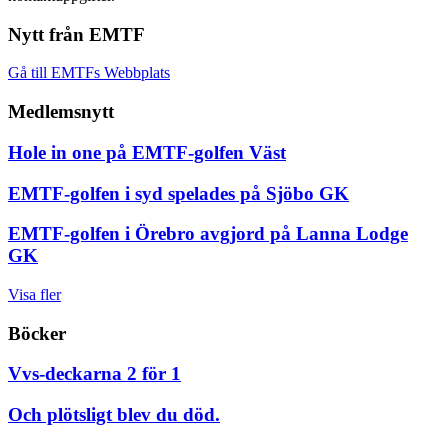
Nytt från EMTF
Gå till EMTFs Webbplats
Medlemsnytt
Hole in one på EMTF-golfen Väst
EMTF-golfen i syd spelades på Sjöbo GK
EMTF-golfen i Örebro avgjord på Lanna Lodge
GK
Visa fler
Böcker
Vvs-deckarna 2 för 1
Och plötsligt blev du död.