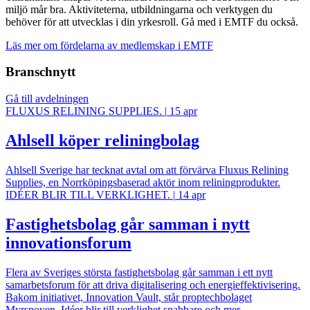
miljö mår bra. Aktiviteterna, utbildningarna och verktygen du
behöver för att utvecklas i din yrkesroll. Gå med i EMTF du också.
Läs mer om fördelarna av medlemskap i EMTF
Branschnytt
Gå till avdelningen
FLUXUS RELINING SUPPLIES.
|
15 apr
Ahlsell köper reliningbolag
Ahlsell Sverige har tecknat avtal om att förvärva Fluxus Relining
Supplies, en Norrköpingsbaserad aktör inom reliningprodukter.
IDÉER BLIR TILL VERKLIGHET.
|
14 apr
Fastighetsbolag går samman i nytt
innovationsforum
Flera av Sveriges största fastighetsbolag går samman i ett nytt
samarbetsforum för att driva digitalisering och energieffektivisering.
Bakom initiativet, Innovation Vault, står proptechbolaget
Myrspoven. Idéer blir till verklighet snabbare och mer