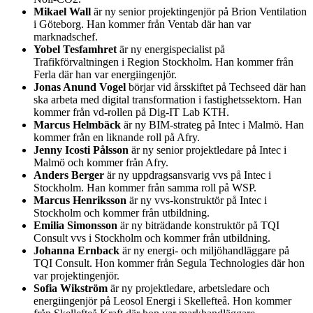
Mikael Wall
är ny senior projektingenjör på Brion Ventilation
i Göteborg. Han kommer från Ventab där han var
marknadschef.
Yobel Tesfamhret
är ny energispecialist på
Trafikförvaltningen i Region Stockholm. Han kommer från
Ferla där han var energiingenjör.
Jonas Anund Vogel
börjar vid årsskiftet på Techseed där han
ska arbeta med digital transformation i fastighetssektorn. Han
kommer från vd-rollen på Dig-IT Lab KTH.
Marcus Helmbäck
är ny BIM-strateg på Intec i Malmö. Han
kommer från en liknande roll på Afry.
Jenny Icosti Pålsson
är ny senior projektledare på Intec i
Malmö och kommer från Afry.
Anders Berger
är ny uppdragsansvarig vvs på Intec i
Stockholm. Han kommer från samma roll på WSP.
Marcus Henriksson
är ny vvs-konstruktör på Intec i
Stockholm och kommer från utbildning.
Emilia Simonsson
är ny biträdande konstruktör på TQI
Consult vvs i Stockholm och kommer från utbildning.
Johanna Ernback
är ny energi- och miljöhandläggare på
TQI Consult. Hon kommer från Segula Technologies där hon
var projektingenjör.
Sofia Wikström
är ny projektledare, arbetsledare och
energiingenjör på Leosol Energi i Skellefteå. Hon kommer