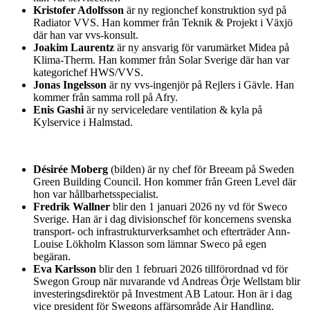
Kristofer Adolfsson
är ny regionchef konstruktion syd på
Radiator VVS. Han kommer från Teknik & Projekt i Växjö
där han var vvs-konsult.
Joakim Laurentz
är ny ansvarig för varumärket Midea på
Klima-Therm. Han kommer från Solar Sverige där han var
kategorichef HWS/VVS.
Jonas Ingelsson
är ny vvs-ingenjör på Rejlers i Gävle. Han
kommer från samma roll på Afry.
Enis Gashi
är ny serviceledare ventilation & kyla på
Kylservice i Halmstad.
Désirée Moberg
(bilden) är ny chef för Breeam på Sweden
Green Building Council. Hon kommer från Green Level där
hon var hållbarhetsspecialist.
Fredrik Wallner
blir den 1 januari 2026 ny vd för Sweco
Sverige. Han är i dag divisionschef för koncernens svenska
transport- och infrastrukturverksamhet och efterträder Ann-
Louise Lökholm Klasson som lämnar Sweco på egen
begäran.
Eva Karlsson
blir den 1 februari 2026 tillförordnad vd för
Swegon Group när nuvarande vd Andreas Örje Wellstam blir
investeringsdirektör på Investment AB Latour. Hon är i dag
vice president för Swegons affärsområde Air Handling.