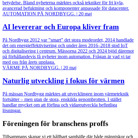
betydelse. Bland nyheterna märktes också tekniker för fri kyla,
avancerad befuktning och komponenter anpassade för datacenter.
AUTOMATION PÅ NORDBYGG.
|
20 maj
AI levererar och Europa kliver fram
På Nordbygg 2012 var ”smart” det stora modeordet, 2014 handlade
det om energieffektivisering och under åren 2016–2018 stod IoT
och digitalisering i centrum. Mässorna 2022 och 2024 bjöd däremot
på förhållandevis få nyheter inom automation. Frågan är vad vi tar
med oss från årets upplaga.
VÄRME PÅ NORDBYGG.
|
20 maj
Naturlig utveckling i fokus för värmen
På mässan Nordbygg märktes att utvecklingen inom värmeteknik
fortsätter – men utan de stora, enskilda genombrotten. I stället
handlar mycket om att förfina och vidareutveckla befintliga
lösningar.
Föreningen för branschens proffs
Tillsammans skapar vi ett hållbart samhälle där både människor och