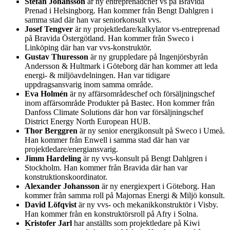
Stefan Johansson
är ny entreprenadchef vs på Bravida
Prenad i Helsingborg. Han kommer från Bengt Dahlgren i
samma stad där han var seniorkonsult vvs.
Josef Tengver
är ny projektledare/kalkylator vs-entreprenad
på Bravida Östergötland. Han kommer från Sweco i
Linköping där han var vvs-konstruktör.
Gustav Thuresson
är ny gruppledare på Ingenjörsbyrån
Andersson & Hultmark i Göteborg där han kommer att leda
energi- & miljöavdelningen. Han var tidigare
uppdragsansvarig inom samma område.
Eva Holmén
är ny affärsområdeschef och försäljningschef
inom affärsområde Produkter på Bastec. Hon kommer från
Danfoss Climate Solutions där hon var försäljningschef
District Energy North European HUB.
Thor Berggren
är ny senior energikonsult på Sweco i Umeå.
Han kommer från Enwell i samma stad där han var
projektledare/energiansvarig.
Jimm Hardeling
är ny vvs-konsult på Bengt Dahlgren i
Stockholm. Han kommer från Bravida där han var
konstruktionskoordinator.
Alexander Johansson
är ny energiexpert i Göteborg. Han
kommer från samma roll på Majornas Energi & Miljö konsult.
David Löfqvist
är ny vvs- och mekanikkonstruktör i Visby.
Han kommer från en konstruktörsroll på Afry i Solna.
Kristofer Jarl
har anställts som projektledare på Kiwi