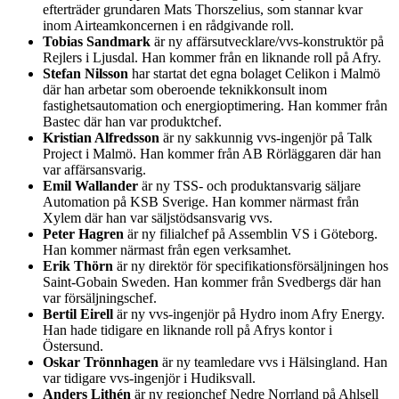
efterträder grundaren Mats Thorszelius, som stannar kvar
inom Airteamkoncernen i en rådgivande roll.
Tobias Sandmark
är ny affärsutvecklare/vvs-konstruktör på
Rejlers i Ljusdal. Han kommer från en liknande roll på Afry.
Stefan Nilsson
har startat det egna bolaget Celikon i Malmö
där han arbetar som oberoende teknikkonsult inom
fastighetsautomation och energioptimering. Han kommer från
Bastec där han var produktchef.
Kristian Alfredsson
är ny sakkunnig vvs-ingenjör på Talk
Project i Malmö. Han kommer från AB Rörläggaren där han
var affärsansvarig.
Emil Wallander
är ny TSS- och produktansvarig säljare
Automation på KSB Sverige. Han kommer närmast från
Xylem där han var säljstödsansvarig vvs.
Peter Hagren
är ny filialchef på Assemblin VS i Göteborg.
Han kommer närmast från egen verksamhet.
Erik Thörn
är ny direktör för specifikationsförsäljningen hos
Saint-Gobain Sweden. Han kommer från Svedbergs där han
var försäljningschef.
Bertil Eirell
är ny vvs-ingenjör på Hydro inom Afry Energy.
Han hade tidigare en liknande roll på Afrys kontor i
Östersund.
Oskar Trönnhagen
är ny teamledare vvs i Hälsingland. Han
var tidigare vvs-ingenjör i Hudiksvall.
Anders Lithén
är ny regionchef Nedre Norrland på Ahlsell