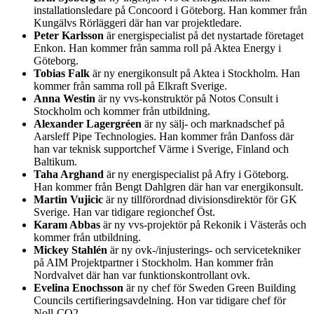
installationsledare på Concoord i Göteborg. Han kommer från
Kungälvs Rörläggeri där han var projektledare.
Peter Karlsson
är energispecialist på det nystartade företaget
Enkon. Han kommer från samma roll på Aktea Energy i
Göteborg.
Tobias Falk
är ny energikonsult på Aktea i Stockholm. Han
kommer från samma roll på Elkraft Sverige.
Anna Westin
är ny vvs-konstruktör på Notos Consult i
Stockholm och kommer från utbildning.
Alexander Lagergréen
är ny sälj- och marknadschef på
Aarsleff Pipe Technologies. Han kommer från Danfoss där
han var teknisk supportchef Värme i Sverige, Finland och
Baltikum.
Taha Arghand
är ny energispecialist på Afry i Göteborg.
Han kommer från Bengt Dahlgren där han var energikonsult.
Martin Vujicic
är ny tillförordnad divisionsdirektör för GK
Sverige. Han var tidigare regionchef Öst.
Karam Abbas
är ny vvs-projektör på Rekonik i Västerås och
kommer från utbildning.
Mickey Stahlén
är ny ovk-/injusterings- och servicetekniker
på AIM Projektpartner i Stockholm. Han kommer från
Nordvalvet där han var funktionskontrollant ovk.
Evelina Enochsson
är ny chef för Sweden Green Building
Councils certifieringsavdelning. Hon var tidigare chef för
Noll-CO2.