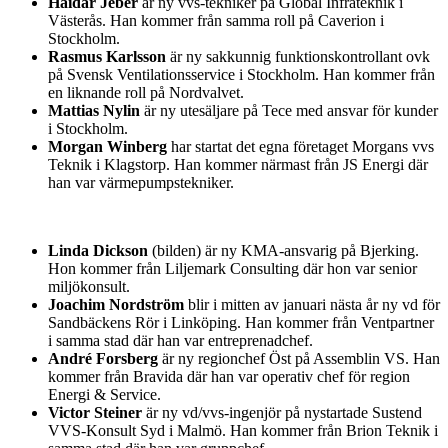
Haidar Jeber
är ny vvs-tekniker på Global Infrateknik i
Västerås. Han kommer från samma roll på Caverion i
Stockholm.
Rasmus Karlsson
är ny sakkunnig funktionskontrollant ovk
på Svensk Ventilationsservice i Stockholm. Han kommer från
en liknande roll på Nordvalvet.
Mattias Nylin
är ny utesäljare på Tece med ansvar för kunder
i Stockholm.
Morgan Winberg
har startat det egna företaget Morgans vvs
Teknik i Klagstorp. Han kommer närmast från JS Energi där
han var värmepumpstekniker.
Linda Dickson
(bilden) är ny KMA-ansvarig på Bjerking.
Hon kommer från Liljemark Consulting där hon var senior
miljökonsult.
Joachim Nordström
blir i mitten av januari nästa år ny vd för
Sandbäckens Rör i Linköping. Han kommer från Ventpartner
i samma stad där han var entreprenadchef.
André Forsberg
är ny regionchef Öst på Assemblin VS. Han
kommer från Bravida där han var operativ chef för region
Energi & Service.
Victor Steiner
är ny vd/vvs-ingenjör på nystartade Sustend
VVS-Konsult Syd i Malmö. Han kommer från Brion Teknik i