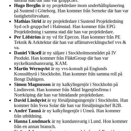
samma stad där han var gruppchef.
Hugo Berglin
är ny projektledare inom underhållsplanering
på Sustend i Göteborg. Han kommer från Serneke där han var
fastighetsförvaltare.
Mathias Strid
är ny projektledare i Sustend Projektledning
Syd och gruppchef i Halmstad. Han kommer från EPG
Projektledning i samma stad där han var projektledare.
Per Löfström
är ny vd för Epecon. Han kommer från PE
Teknik & Arkitektur där han var affärsutvecklingschef vvs &
va.
Daniel Viksell
är ny säljare i Stockholmsområdet på IV
Produkt. Han kommer från FläktGroup där han var
nyckelkundsansvarig, KAM.
Martin Wernqvist
är ny vvs-konsult på Englunds
Konsultbyrå i Stockholm. Han kommer från samma roll på
Bengt Dahlgren.
Simon Magnusson
är ny kalkylingenjör i Stockholm på
Lindinvent. Han kommer från Mård Ingenjörsfirma i
Norrköping där han var biträdande projektledare.
David Lindqvist
är ny försäljningsingenjör i Stockholm. Han
kommer från Svea Solar där han var försäljningschef B2B.
André Tannå
är ny kalkylingenjör i Umeå. Han kommer
från utbildning.
Hanna Lundmark
är ny kundansvarig i Lund. Hon kommer
från en annan bransch.