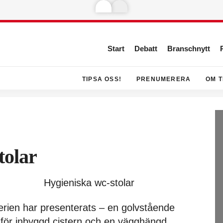
Start
Debatt
Branschnytt
TIPSA OSS!
PRENUMERERA
OM T
tolar
serien har presenterats – en golvstående
 för inbyggd cistern och en vägghängd