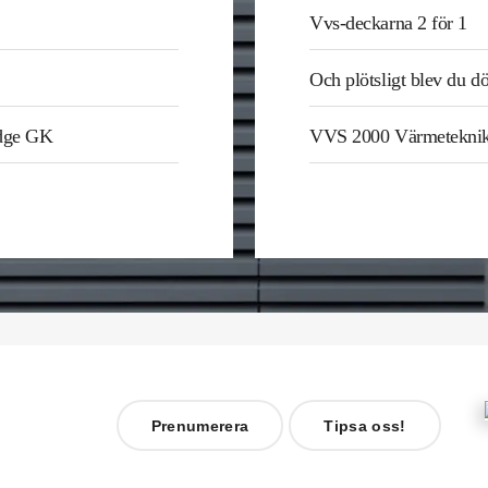
Vvs-deckarna 2 för 1
Och plötsligt blev du d
odge GK
VVS 2000 Värmetekni
Prenumerera
Tipsa oss!