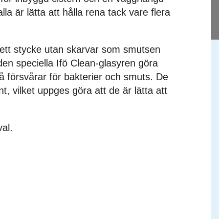
a är lätta att hålla rena tack vare flera
i ett stycke utan skarvar som smutsen
en speciella Ifö Clean-glasyren göra
så försvårar för bakterier och smuts. De
t, vilket uppges göra att de är lätta att
val.