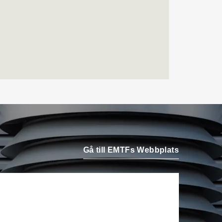
Airteam Thorszelius i
Uppsala där han tidigare
var projektchef. Han
efterträder grundaren Mats
Thorszelius, som stannar
kvar inom
Airteamkoncernen i en
rådgivande roll.
Tobias Sandmark
är ny
affärsutvecklare/vvs-
konstruktör på Rejlers i
Ljusdal. Han kommer från
Gå till EMTFs Webbplats
en liknande roll på Afry.
Stefan Nilsson
har startat
det egna bolaget Celikon i
Malmö där han arbetar som
oberoende teknikkonsult
inom fastighetsautomation