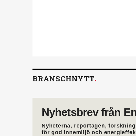
behöver för att utvecklas i 
också.
Läs mer om fördelarna av 
BRANSCHNYTT
Nyhetsbrev från En
Nyheterna, reportagen, forskning
för god innemiljö och energieffe