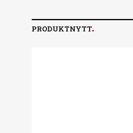
PRODUKTNYTT
Föreningen fö
Tillsammans skapar vi ett h
och miljö mår bra. Aktivitet