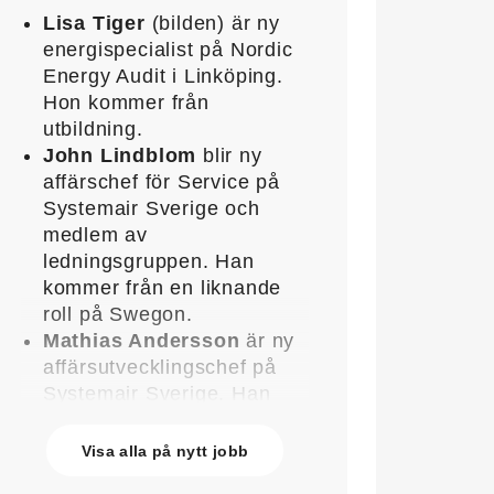
Lisa Tiger
(bilden) är ny
energispecialist på Nordic
Energy Audit i Linköping.
Hon kommer från
utbildning.
John Lindblom
blir ny
affärschef för Service på
Systemair Sverige och
medlem av
ledningsgruppen. Han
kommer från en liknande
roll på Swegon.
Mathias Andersson
är ny
affärsutvecklingschef på
Systemair Sverige. Han
kommer från Stappert där
han var ansvarig för
Visa alla på nytt jobb
affärsutveckling och