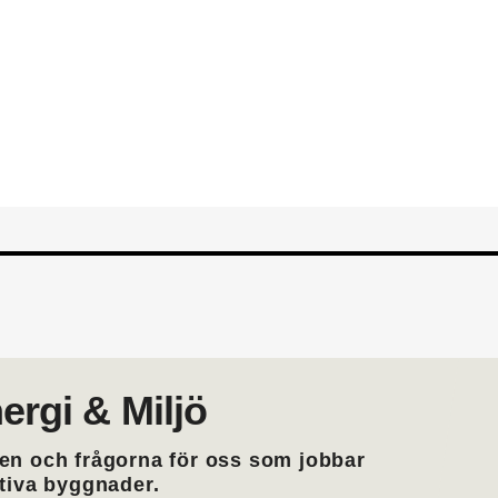
din yrkesroll. Gå med i EMTF du
medlemskap i EMTF
ergi & Miljö
en och frågorna för oss som jobbar
ktiva byggnader.