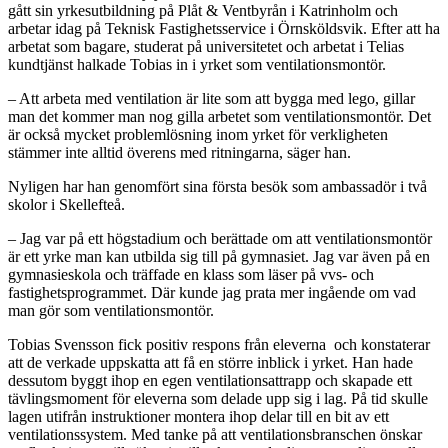
gått sin yrkesutbildning på Plåt & Ventbyrån i Katrinholm och
arbetar idag på Teknisk Fastighetsservice i Örnsköldsvik. Efter att ha
arbetat som bagare, studerat på universitetet och arbetat i Telias
kundtjänst halkade Tobias in i yrket som ventilationsmontör.
– Att arbeta med ventilation är lite som att bygga med lego, gillar
man det kommer man nog gilla arbetet som ventilationsmontör. Det
är också mycket problemlösning inom yrket för verkligheten
stämmer inte alltid överens med ritningarna, säger han.
Nyligen har han genomfört sina första besök som ambassadör i två
skolor i Skellefteå.
– Jag var på ett högstadium och berättade om att ventilationsmontör
är ett yrke man kan utbilda sig till på gymnasiet. Jag var även på en
gymnasieskola och träffade en klass som läser på vvs- och
fastighetsprogrammet. Där kunde jag prata mer ingående om vad
man gör som ventilationsmontör.
Tobias Svensson fick positiv respons från eleverna och konstaterar
att de verkade uppskatta att få en större inblick i yrket. Han hade
dessutom byggt ihop en egen ventilationsattrapp och skapade ett
tävlingsmoment för eleverna som delade upp sig i lag. På tid skulle
lagen utifrån instruktioner montera ihop delar till en bit av ett
ventilationssystem. Med tanke på att ventilationsbranschen önskar