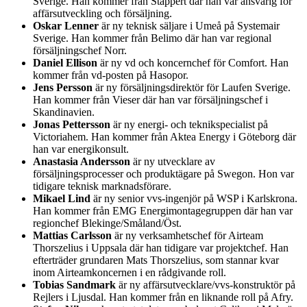
Sverige. Han kommer från Stappert där han var ansvarig för
affärsutveckling och försäljning.
Oskar Lenner
är ny teknisk säljare i Umeå på Systemair
Sverige. Han kommer från Belimo där han var regional
försäljningschef Norr.
Daniel Ellison
är ny vd och koncernchef för Comfort. Han
kommer från vd-posten på Hasopor.
Jens Persson
är ny försäljningsdirektör för Laufen Sverige.
Han kommer från Vieser där han var försäljningschef i
Skandinavien.
Jonas Pettersson
är ny energi- och teknikspecialist på
Victoriahem. Han kommer från Aktea Energy i Göteborg där
han var energikonsult.
Anastasia Andersson
är ny utvecklare av
försäljningsprocesser och produktägare på Swegon. Hon var
tidigare teknisk marknadsförare.
Mikael Lind
är ny senior vvs-ingenjör på WSP i Karlskrona.
Han kommer från EMG Energimontagegruppen där han var
regionchef Blekinge/Småland/Öst.
Mattias Carlsson
är ny verksamhetschef för Airteam
Thorszelius i Uppsala där han tidigare var projektchef. Han
efterträder grundaren Mats Thorszelius, som stannar kvar
inom Airteamkoncernen i en rådgivande roll.
Tobias Sandmark
är ny affärsutvecklare/vvs-konstruktör på
Rejlers i Ljusdal. Han kommer från en liknande roll på Afry.