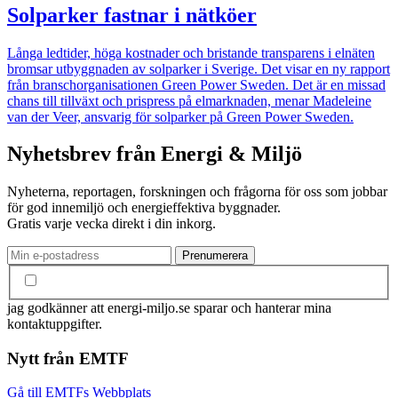
Solparker fastnar i nätköer
Långa ledtider, höga kostnader och bristande transparens i elnäten
bromsar utbyggnaden av solparker i Sverige. Det visar en ny rapport
från branschorganisationen Green Power Sweden. Det är en missad
chans till tillväxt och prispress på elmarknaden, menar Madeleine
van der Veer, ansvarig för solparker på Green Power Sweden.
Nyhetsbrev från Energi & Miljö
Nyheterna, reportagen, forskningen och frågorna för oss som jobbar
för god innemiljö och energieffektiva byggnader.
Gratis varje vecka direkt i din inkorg.
jag godkänner att energi-miljo.se sparar och hanterar mina
kontaktuppgifter.
Nytt från EMTF
Gå till EMTFs Webbplats