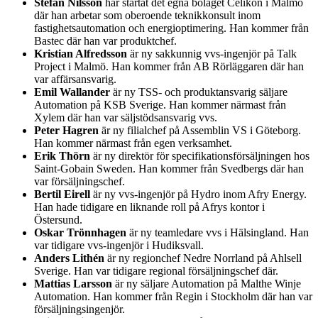
Stefan Nilsson
har startat det egna bolaget Celikon i Malmö
där han arbetar som oberoende teknikkonsult inom
fastighetsautomation och energioptimering. Han kommer från
Bastec där han var produktchef.
Kristian Alfredsson
är ny sakkunnig vvs-ingenjör på Talk
Project i Malmö. Han kommer från AB Rörläggaren där han
var affärsansvarig.
Emil Wallander
är ny TSS- och produktansvarig säljare
Automation på KSB Sverige. Han kommer närmast från
Xylem där han var säljstödsansvarig vvs.
Peter Hagren
är ny filialchef på Assemblin VS i Göteborg.
Han kommer närmast från egen verksamhet.
Erik Thörn
är ny direktör för specifikationsförsäljningen hos
Saint-Gobain Sweden. Han kommer från Svedbergs där han
var försäljningschef.
Bertil Eirell
är ny vvs-ingenjör på Hydro inom Afry Energy.
Han hade tidigare en liknande roll på Afrys kontor i
Östersund.
Oskar Trönnhagen
är ny teamledare vvs i Hälsingland. Han
var tidigare vvs-ingenjör i Hudiksvall.
Anders Lithén
är ny regionchef Nedre Norrland på Ahlsell
Sverige. Han var tidigare regional försäljningschef där.
Mattias Larsson
är ny säljare Automation på Malthe Winje
Automation. Han kommer från Regin i Stockholm där han var
försäljningsingenjör.