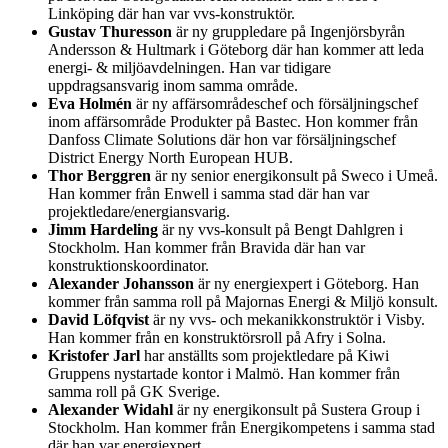
Linköping där han var vvs-konstruktör.
Gustav Thuresson
är ny gruppledare på Ingenjörsbyrån
Andersson & Hultmark i Göteborg där han kommer att leda
energi- & miljöavdelningen. Han var tidigare
uppdragsansvarig inom samma område.
Eva Holmén
är ny affärsområdeschef och försäljningschef
inom affärsområde Produkter på Bastec. Hon kommer från
Danfoss Climate Solutions där hon var försäljningschef
District Energy North European HUB.
Thor Berggren
är ny senior energikonsult på Sweco i Umeå.
Han kommer från Enwell i samma stad där han var
projektledare/energiansvarig.
Jimm Hardeling
är ny vvs-konsult på Bengt Dahlgren i
Stockholm. Han kommer från Bravida där han var
konstruktionskoordinator.
Alexander Johansson
är ny energiexpert i Göteborg. Han
kommer från samma roll på Majornas Energi & Miljö konsult.
David Löfqvist
är ny vvs- och mekanikkonstruktör i Visby.
Han kommer från en konstruktörsroll på Afry i Solna.
Kristofer Jarl
har anställts som projektledare på Kiwi
Gruppens nystartade kontor i Malmö. Han kommer från
samma roll på GK Sverige.
Alexander Widahl
är ny energikonsult på Sustera Group i
Stockholm. Han kommer från Energikompetens i samma stad
där han var energiexpert.