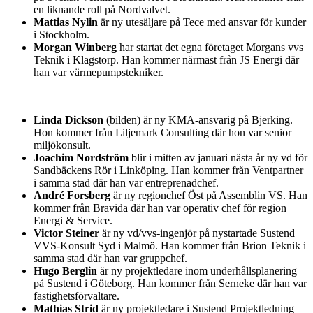
en liknande roll på Nordvalvet.
Mattias Nylin
är ny utesäljare på Tece med ansvar för kunder
i Stockholm.
Morgan Winberg
har startat det egna företaget Morgans vvs
Teknik i Klagstorp. Han kommer närmast från JS Energi där
han var värmepumpstekniker.
Linda Dickson
(bilden) är ny KMA-ansvarig på Bjerking.
Hon kommer från Liljemark Consulting där hon var senior
miljökonsult.
Joachim Nordström
blir i mitten av januari nästa år ny vd för
Sandbäckens Rör i Linköping. Han kommer från Ventpartner
i samma stad där han var entreprenadchef.
André Forsberg
är ny regionchef Öst på Assemblin VS. Han
kommer från Bravida där han var operativ chef för region
Energi & Service.
Victor Steiner
är ny vd/vvs-ingenjör på nystartade Sustend
VVS-Konsult Syd i Malmö. Han kommer från Brion Teknik i
samma stad där han var gruppchef.
Hugo Berglin
är ny projektledare inom underhållsplanering
på Sustend i Göteborg. Han kommer från Serneke där han var
fastighetsförvaltare.
Mathias Strid
är ny projektledare i Sustend Projektledning