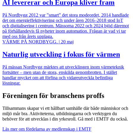
AI levererar och Europa kliver fram
På Nordbygg 2012 var ”smart” det stora modeordet, 2014 handlade
det om energieffektivisering och under åren 2016–2018 stod IoT
och digitalisering i centrum. Mässorna 2022 och 2024 bjöd däremot
på förhållandevis få nyheter inom automation. Frågan är vad vi tar
med oss från årets upplaga.
VÄRME PÅ NORDBYGG.
|
20 maj
Naturlig utveckling i fokus för värmen
På mässan Nordbygg märktes att utvecklingen inom värmeteknik
fortsätter – men utan de stora, enskilda genombrotten. I stället
handlar mycket om att förfina och vidareutveckla befintliga
lösningar.
Föreningen för branschens proffs
Tillsammans skapar vi ett hållbart samhälle där både människor och
miljö mår bra. Aktiviteterna, utbildningarna och verktygen du
behöver för att utvecklas i din yrkesroll. Gå med i EMTF du också.
Läs mer om fördelarna av medlemskap i EMTF