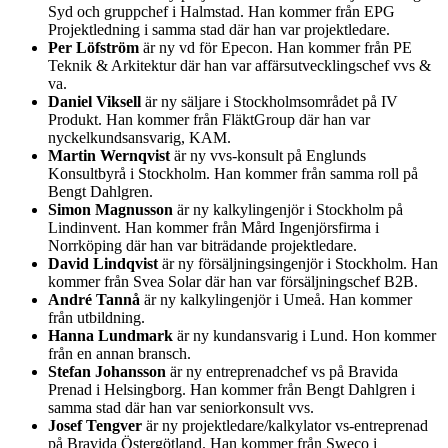
Syd och gruppchef i Halmstad. Han kommer från EPG
Projektledning i samma stad där han var projektledare.
Per Löfström
är ny vd för Epecon. Han kommer från PE
Teknik & Arkitektur där han var affärsutvecklingschef vvs &
va.
Daniel Viksell
är ny säljare i Stockholmsområdet på IV
Produkt. Han kommer från FläktGroup där han var
nyckelkundsansvarig, KAM.
Martin Wernqvist
är ny vvs-konsult på Englunds
Konsultbyrå i Stockholm. Han kommer från samma roll på
Bengt Dahlgren.
Simon Magnusson
är ny kalkylingenjör i Stockholm på
Lindinvent. Han kommer från Mård Ingenjörsfirma i
Norrköping där han var biträdande projektledare.
David Lindqvist
är ny försäljningsingenjör i Stockholm. Han
kommer från Svea Solar där han var försäljningschef B2B.
André Tannå
är ny kalkylingenjör i Umeå. Han kommer
från utbildning.
Hanna Lundmark
är ny kundansvarig i Lund. Hon kommer
från en annan bransch.
Stefan Johansson
är ny entreprenadchef vs på Bravida
Prenad i Helsingborg. Han kommer från Bengt Dahlgren i
samma stad där han var seniorkonsult vvs.
Josef Tengver
är ny projektledare/kalkylator vs-entreprenad
på Bravida Östergötland. Han kommer från Sweco i