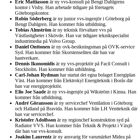
Eric Mattiasson
är ny vvs-konsult på Bengt Dahlgrens
kontor i Visby. Han arbetade tidigare på företagets
Göteborgskontor.
Robin Söderberg
är ny junior vvs-ingenjör i Göteborg på
Bengt Dahlgren. Han kommer från utbildning.
Tobias Almström
är ny teknisk förvaltare vvs på
Västfastigheter i Skövde. Han var tidigare teknikspecialist
industrimedia på Volvo Group.
Daniel Onttonen
är ny ovk-besikningsman på OVK-service
Syd. Han kommer från Skorstenseliten där han var
hantverkare.
Dennis Ikonomidis
är ny vvs-projektör på Facil Consult i
Stockholm. Han kommer från utbildning.
Carl-Johan Rydman
har startat det egna bolaget Energiplan
Väst. Han kommer från Elektrokyl Energiteknik i Borås där
han var energiprojektör.
Elio Joe Saade
är ny vvs-ingenjör på Wikström i Kinna. Han
kommer från utbildning.
André Göransson
är ny servicechef Ventilation i Göteborg
och Halland på Bravida. Han kommer från LH Ventteknik där
han var servicechef.
Kristofer Adolfsson
är ny regionchef konstruktion syd på
Radiator VVS. Han kommer från Teknik & Projekt i Växjö
där han var vvs-konsult.
Joakim Laurentz
är ny ansvarig för varumärket Midea på