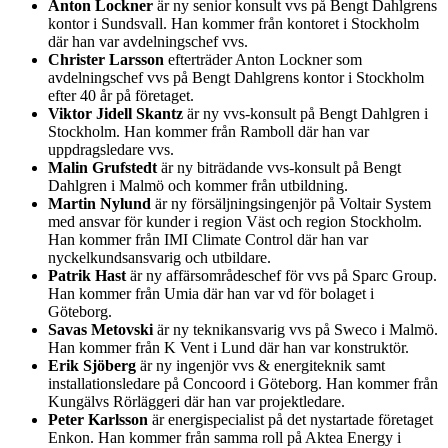
Anton Lockner
är ny senior konsult vvs på Bengt Dahlgrens
kontor i Sundsvall. Han kommer från kontoret i Stockholm
där han var avdelningschef vvs.
Christer Larsson
efterträder Anton Lockner som
avdelningschef vvs på Bengt Dahlgrens kontor i Stockholm
efter 40 år på företaget.
Viktor Jidell Skantz
är ny vvs-konsult på Bengt Dahlgren i
Stockholm. Han kommer från Ramboll där han var
uppdragsledare vvs.
Malin Grufstedt
är ny biträdande vvs-konsult på Bengt
Dahlgren i Malmö och kommer från utbildning.
Martin Nylund
är ny försäljningsingenjör på Voltair System
med ansvar för kunder i region Väst och region Stockholm.
Han kommer från IMI Climate Control där han var
nyckelkundsansvarig och utbildare.
Patrik Hast
är ny affärsområdeschef för vvs på Sparc Group.
Han kommer från Umia där han var vd för bolaget i
Göteborg.
Savas Metovski
är ny teknikansvarig vvs på Sweco i Malmö.
Han kommer från K Vent i Lund där han var konstruktör.
Erik Sjöberg
är ny ingenjör vvs & energiteknik samt
installationsledare på Concoord i Göteborg. Han kommer från
Kungälvs Rörläggeri där han var projektledare.
Peter Karlsson
är energispecialist på det nystartade företaget
Enkon. Han kommer från samma roll på Aktea Energy i