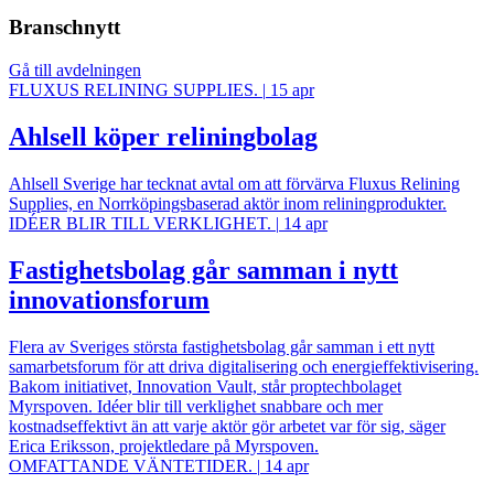
Branschnytt
Gå till avdelningen
FLUXUS RELINING SUPPLIES.
|
15 apr
Ahlsell köper reliningbolag
Ahlsell Sverige har tecknat avtal om att förvärva Fluxus Relining
Supplies, en Norrköpingsbaserad aktör inom reliningprodukter.
IDÉER BLIR TILL VERKLIGHET.
|
14 apr
Fastighetsbolag går samman i nytt
innovationsforum
Flera av Sveriges största fastighetsbolag går samman i ett nytt
samarbetsforum för att driva digitalisering och energieffektivisering.
Bakom initiativet, Innovation Vault, står proptechbolaget
Myrspoven. Idéer blir till verklighet snabbare och mer
kostnadseffektivt än att varje aktör gör arbetet var för sig, säger
Erica Eriksson, projektledare på Myrspoven.
OMFATTANDE VÄNTETIDER.
|
14 apr