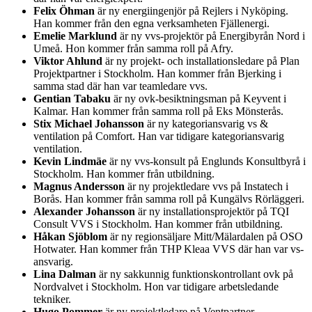
Felix Öhman
är ny energiingenjör på Rejlers i Nyköping.
Han kommer från den egna verksamheten Fjällenergi.
Emelie Marklund
är ny vvs-projektör på Energibyrån Nord i
Umeå. Hon kommer från samma roll på Afry.
Viktor Ahlund
är ny projekt- och installationsledare på Plan
Projektpartner i Stockholm. Han kommer från Bjerking i
samma stad där han var teamledare vvs.
Gentian Tabaku
är ny ovk-besiktningsman på Keyvent i
Kalmar. Han kommer från samma roll på Eks Mönsterås.
Stix Michael Johansson
är ny kategoriansvarig vs &
ventilation på Comfort. Han var tidigare kategoriansvarig
ventilation.
Kevin Lindmäe
är ny vvs-konsult på Englunds Konsultbyrå i
Stockholm. Han kommer från utbildning.
Magnus Andersson
är ny projektledare vvs på Instatech i
Borås. Han kommer från samma roll på Kungälvs Rörläggeri.
Alexander Johansson
är ny installationsprojektör på TQI
Consult VVS i Stockholm. Han kommer från utbildning.
Håkan Sjöblom
är ny regionsäljare Mitt/Mälardalen på OSO
Hotwater. Han kommer från THP Kleaa VVS där han var vs-
ansvarig.
Lina Dalman
är ny sakkunnig funktionskontrollant ovk på
Nordvalvet i Stockholm. Hon var tidigare arbetsledande
tekniker.
Hugo Pommer
är ny projektledare på Ventpartner