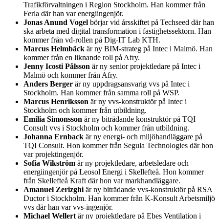
Trafikförvaltningen i Region Stockholm. Han kommer från
Ferla där han var energiingenjör.
Jonas Anund Vogel
börjar vid årsskiftet på Techseed där han
ska arbeta med digital transformation i fastighetssektorn. Han
kommer från vd-rollen på Dig-IT Lab KTH.
Marcus Helmbäck
är ny BIM-strateg på Intec i Malmö. Han
kommer från en liknande roll på Afry.
Jenny Icosti Pålsson
är ny senior projektledare på Intec i
Malmö och kommer från Afry.
Anders Berger
är ny uppdragsansvarig vvs på Intec i
Stockholm. Han kommer från samma roll på WSP.
Marcus Henriksson
är ny vvs-konstruktör på Intec i
Stockholm och kommer från utbildning.
Emilia Simonsson
är ny biträdande konstruktör på TQI
Consult vvs i Stockholm och kommer från utbildning.
Johanna Ernback
är ny energi- och miljöhandläggare på
TQI Consult. Hon kommer från Segula Technologies där hon
var projektingenjör.
Sofia Wikström
är ny projektledare, arbetsledare och
energiingenjör på Leosol Energi i Skellefteå. Hon kommer
från Skellefteå Kraft där hon var markhandläggare.
Amanuel Zerizghi
är ny biträdande vvs-konstruktör på RSA
Ductor i Stockholm. Han kommer från K-Konsult Arbetsmiljö
vvs där han var vvs-ingenjör.
Michael Wellert
är ny projektledare på Ebes Ventilation i