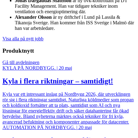
Jonas Dargaudas Mattsson
är ny ovk-kontrollant på DT
Facility Management. Han var tidigare tekniker inom
ventilation och energioptimering där.
Alexander Olsson
är ny driftchef i Lund på Lassila &
Tikanoja Sverige. Han kommer från ISS Sverige i Malmö där
han var arbetsledare.
Visa alla på nytt jobb
Produktnytt
Gå till avdelningen
KYLA PÅ NORDBYGG.
|
20 maj
Kyla i flera riktningar – samtidigt!
Kyla var ett intressant inslag på Nordbygg 2026, där utvecklingen
rör sig i flera riktningar samtidigt. Naturliga köldmedier som propan
och koldioxid fortsätter att ta plats, samtidigt som AI och nya
lösningar för energieffektiv drift och säker datahantering får ökad
betydelse. Bland nyheterna märktes också tekniker för fri kyla,
avancerad befuktning och komponenter anpassade för datacenter.
AUTOMATION PÅ NORDBYGG.
|
20 maj