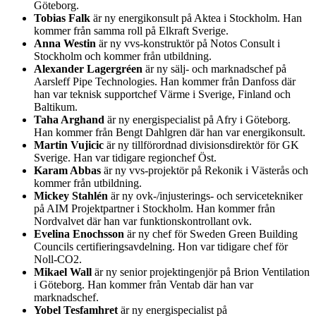
Göteborg.
Tobias Falk
är ny energikonsult på Aktea i Stockholm. Han
kommer från samma roll på Elkraft Sverige.
Anna Westin
är ny vvs-konstruktör på Notos Consult i
Stockholm och kommer från utbildning.
Alexander Lagergréen
är ny sälj- och marknadschef på
Aarsleff Pipe Technologies. Han kommer från Danfoss där
han var teknisk supportchef Värme i Sverige, Finland och
Baltikum.
Taha Arghand
är ny energispecialist på Afry i Göteborg.
Han kommer från Bengt Dahlgren där han var energikonsult.
Martin Vujicic
är ny tillförordnad divisionsdirektör för GK
Sverige. Han var tidigare regionchef Öst.
Karam Abbas
är ny vvs-projektör på Rekonik i Västerås och
kommer från utbildning.
Mickey Stahlén
är ny ovk-/injusterings- och servicetekniker
på AIM Projektpartner i Stockholm. Han kommer från
Nordvalvet där han var funktionskontrollant ovk.
Evelina Enochsson
är ny chef för Sweden Green Building
Councils certifieringsavdelning. Hon var tidigare chef för
Noll-CO2.
Mikael Wall
är ny senior projektingenjör på Brion Ventilation
i Göteborg. Han kommer från Ventab där han var
marknadschef.
Yobel Tesfamhret
är ny energispecialist på