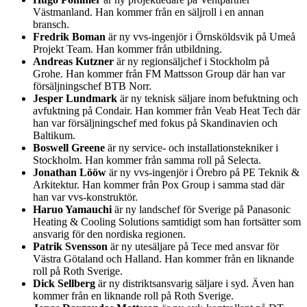
Västmanland. Han kommer från en säljroll i en annan
bransch.
Fredrik Boman
är ny vvs-ingenjör i Örnsköldsvik på Umeå
Projekt Team. Han kommer från utbildning.
Andreas Kutzner
är ny regionsäljchef i Stockholm på
Grohe. Han kommer från FM Mattsson Group där han var
försäljningschef BTB Norr.
Jesper Lundmark
är ny teknisk säljare inom befuktning och
avfuktning på Condair. Han kommer från Veab Heat Tech där
han var försäljningschef med fokus på Skandinavien och
Baltikum.
Boswell Greene
är ny service- och installationstekniker i
Stockholm. Han kommer från samma roll på Selecta.
Jonathan Lööw
är ny vvs-ingenjör i Örebro på PE Teknik &
Arkitektur. Han kommer från Pox Group i samma stad där
han var vvs-konstruktör.
Haruo Yamauchi
är ny landschef för Sverige på Panasonic
Heating & Cooling Solutions samtidigt som han fortsätter som
ansvarig för den nordiska regionen.
Patrik Svensson
är ny utesäljare på Tece med ansvar för
Västra Götaland och Halland. Han kommer från en liknande
roll på Roth Sverige.
Dick Sellberg
är ny distriktsansvarig säljare i syd. Även han
kommer från en liknande roll på Roth Sverige.