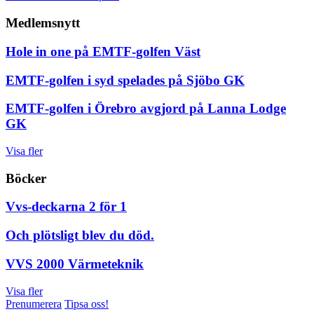
Medlemsnytt
Hole in one på EMTF-golfen Väst
EMTF-golfen i syd spelades på Sjöbo GK
EMTF-golfen i Örebro avgjord på Lanna Lodge
GK
Visa fler
Böcker
Vvs-deckarna 2 för 1
Och plötsligt blev du död.
VVS 2000 Värmeteknik
Visa fler
Prenumerera
Tipsa oss!