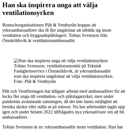
Han ska inspirera unga att välja
ventilationsyrken
Branschorganisationen Plåt & Ventbyrån hoppas att
yrkesambassadörer ska få fler ungdomar att utbilda sig inom
ventilation och byggnadsplåtslageri. Tobias Svensson från
Örnsköldsvik är ventilationsambassadör.
Tobias Svensson, ventilationsmontör på Teknisk
Fastighetsservice i Örnsköldsvik, är yrkesambassadör
som ska inspirera ungdomar att välja ventilationsyrken.
Foto: Plåt & Ventbyrån
Plåt och Ventföretagen har tidigare arbetat med ambassadörer för att
locka fler unga till ventilation- och plåtslagaryrket, men under
pandemin avstannade satsningen, då det inte fanns möjlighet att
besöka skolor eller ställa ut på mässor. Nu har arbetssättet tagits upp
igen och under hösten 2022 tillfrågades nya yrkesutövare om att bli
ambassadörer.
Tobias Svensson är ny yrkesambassadör inom ventilation. Han har