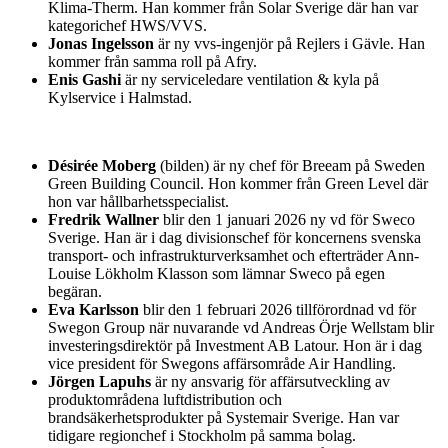
Klima-Therm. Han kommer från Solar Sverige där han var
kategorichef HWS/VVS.
Jonas Ingelsson
är ny vvs-ingenjör på Rejlers i Gävle. Han
kommer från samma roll på Afry.
Enis Gashi
är ny serviceledare ventilation & kyla på
Kylservice i Halmstad.
Désirée Moberg
(bilden) är ny chef för Breeam på Sweden
Green Building Council. Hon kommer från Green Level där
hon var hållbarhetsspecialist.
Fredrik Wallner
blir den 1 januari 2026 ny vd för Sweco
Sverige. Han är i dag divisionschef för koncernens svenska
transport- och infrastrukturverksamhet och efterträder Ann-
Louise Lökholm Klasson som lämnar Sweco på egen
begäran.
Eva Karlsson
blir den 1 februari 2026 tillförordnad vd för
Swegon Group när nuvarande vd Andreas Örje Wellstam blir
investeringsdirektör på Investment AB Latour. Hon är i dag
vice president för Swegons affärsområde Air Handling.
Jörgen Lapuhs
är ny ansvarig för affärsutveckling av
produktområdena luftdistribution och
brandsäkerhetsprodukter på Systemair Sverige. Han var
tidigare regionchef i Stockholm på samma bolag.