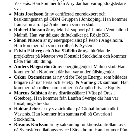
Västerås. Han kommer från Afry där han var uppdragsledare
vvs.
Mats Josefsson
är ny certifierad energiexpert och
besiktningsman på OBM Gruppen i Jönköping. Han kommer
från samma roll på Anticimex i samma stad.
Robert Jönsson
är ny teknisk support på Lindab Ventilation i
Malmö. Han var tidigare drifttekniker på Rögle BK.
Simon Nilsson
är ny energispecialist på Peab i Ängelholm.
Han kommer från samma roll på K-System.
Edvin Ekberg
och
Alva Sköldin
är nya biträdande
projektörer på Metator vvs Konsult i Stockholm och kommer
båda från utbildning.
Anders Häggström
är ny energiingenjör i Malmö stad. Han
kommer från Northvolt där han var underhållsingenjör.
Oskar Oxenstierna
är ny vd för Tedge Energy, som bildades
tidigare i år när Ferla och Edekyl & Värme gick samman. Han
kommer från rollen som partner på Amplio Private Equity.
Marcus Sahlsten
är ny distriktssäljare i Väst på Oras i
Göteborg. Han kommer från Laufen Sverige där han var
försäljningsdirektör.
Haidar Jeber
är ny vvs-tekniker på Global Infrateknik i
Västerås. Han kommer från samma roll på Caverion i
Stockholm.
Rasmus Karlsson
är ny sakkunnig funktionskontrollant ovk
på Svensk Ventilationsservice i Stockholm. Han kommer från