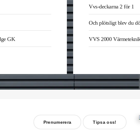
Vvs-deckarna 2 för 1
Och plötsligt blev du d
odge GK
VVS 2000 Värmetekni
Prenumerera
Tipsa oss!