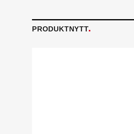
PRODUKTNYTT
Föreningen fö
Tillsammans skapar vi ett h
och miljö mår bra. Aktivitet