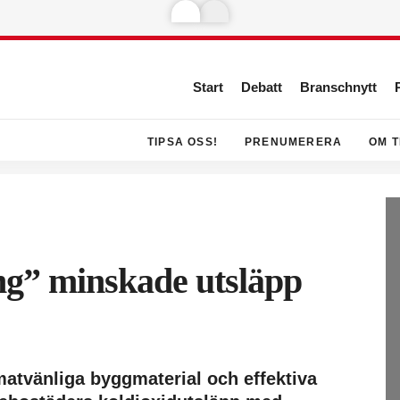
Start
Debatt
Branschnytt
TIPSA OSS!
PRENUMERERA
OM T
ng” minskade utsläpp
matvänliga byggmaterial och effektiva