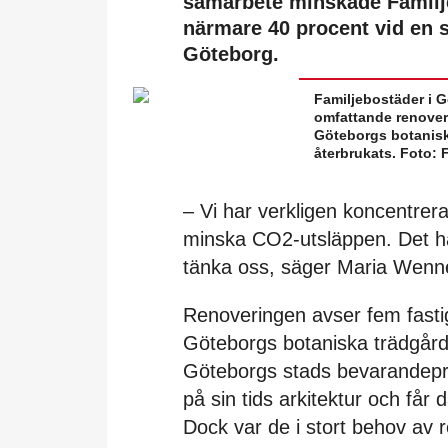
samarbete minskade Familj
närmare 40 procent vid en s
Göteborg.
Familjebostäder i 
omfattande renover
Göteborgs botanisk
återbrukats. Foto: 
– Vi har verkligen koncentrerat 
minska CO2-utsläppen. Det ha
tänka oss, säger Maria Wenne
Renoveringen avser fem fast
Göteborgs botaniska trädgår
Göteborgs stads bevarandepr
på sin tids arkitektur och får 
Dock var de i stort behov av 