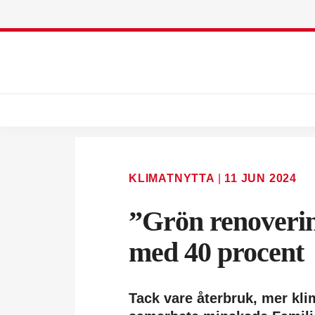
KLIMATNYTTA
|
11 JUN 2024
”Grön renoveri
med 40 procent
Tack vare återbruk, mer kli