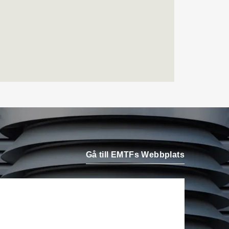
Airteam Thorszelius i
Uppsala där han tidigare
var projektchef. Han
efterträder grundaren Mats
Thorszelius, som stannar
kvar inom
Airteamkoncernen i en
rådgivande roll.
Tobias Sandmark
är ny
affärsutvecklare/vvs-
konstruktör på Rejlers i
Ljusdal. Han kommer från
Gå till EMTFs Webbplats
en liknande roll på Afry.
Stefan Nilsson
har startat
det egna bolaget Celikon i
Malmö där han arbetar som
oberoende teknikkonsult
inom fastighetsautomation