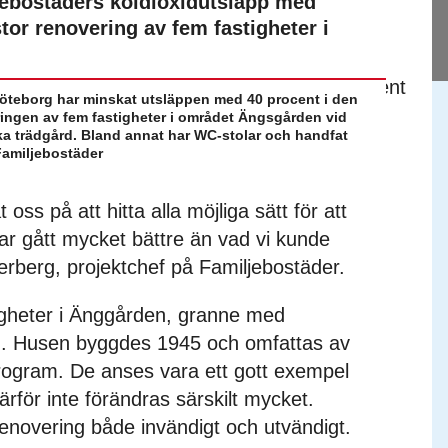
ebostäders koldioxidutsläpp med
tor renovering av fem fastigheter i
Göteborg har minskat utsläppen med 40 procent i den
ingen av fem fastigheter i området Ängsgården vid
a trädgård. Bland annat har WC-stolar och handfat
Familjebostäder
oss på att hitta alla möjliga sätt för att
r gått mycket bättre än vad vi kunde
rberg, projektchef på Familjebostäder.
igheter i Änggården, granne med
d. Husen byggdes 1945 och omfattas av
ogram. De anses vara ett gott exempel
därför inte förändras särskilt mycket.
renovering både invändigt och utvändigt.