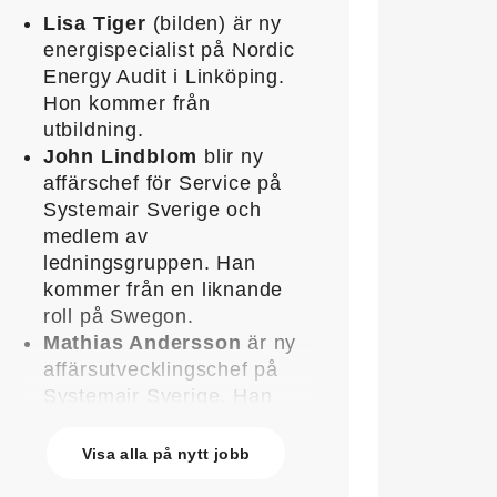
Lisa Tiger
(bilden) är ny
energispecialist på Nordic
Energy Audit i Linköping.
Hon kommer från
utbildning.
John Lindblom
blir ny
affärschef för Service på
Systemair Sverige och
medlem av
ledningsgruppen. Han
kommer från en liknande
roll på Swegon.
Mathias Andersson
är ny
affärsutvecklingschef på
Systemair Sverige. Han
kommer från Stappert där
han var ansvarig för
Visa alla på nytt jobb
affärsutveckling och