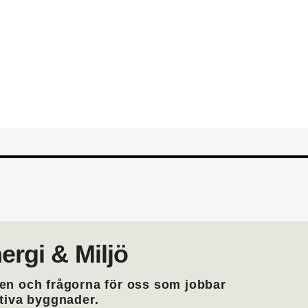
din yrkesroll. Gå med i EMTF du
medlemskap i EMTF
ergi & Miljö
en och frågorna för oss som jobbar
ktiva byggnader.