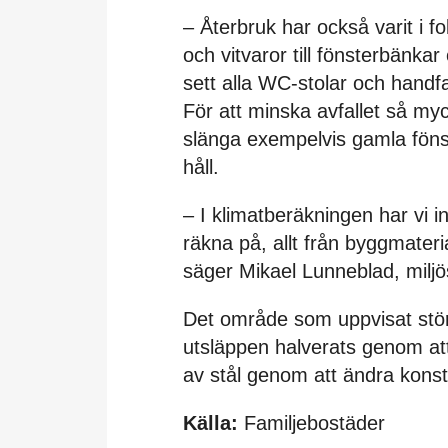
– Återbruk har också varit i fo
och vitvaror till fönsterbänka
sett alla WC-stolar och handfa
För att minska avfallet så myc
slänga exempelvis gamla fönst
håll.
– I klimatberäkningen har vi ink
räkna på, allt från byggmateri
säger Mikael Lunneblad, milj
Det område som uppvisat stör
utsläppen halverats genom at
av stål genom att ändra konst
Källa:
Familjebostäder