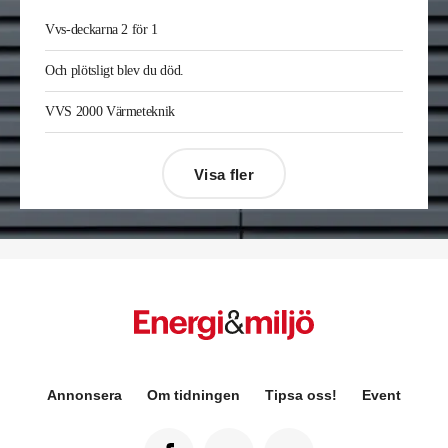
Vvs-deckarna 2 för 1
Och plötsligt blev du död.
VVS 2000 Värmeteknik
Visa fler
Désirée Moberg
(bilden) är ny chef för Breeam
Annonsera
Om tidningen
Tipsa oss!
Event
på Sweden Green Building Council. Hon kommer
från Green Level där hon var