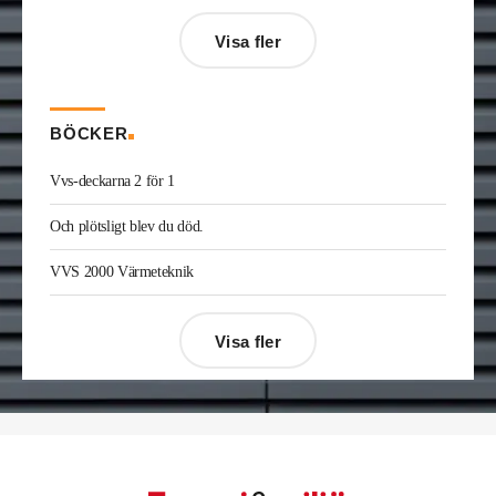
Jonas Ingelsson
är ny vvs-ingenjör på Rejlers i
Visa fler
Gävle. Han kommer från samma roll på Afry.
Enis Gashi
är ny serviceledare ventilation & kyla
på Kylservice i Halmstad.
BÖCKER
Vvs-deckarna 2 för 1
Och plötsligt blev du död.
VVS 2000 Värmeteknik
Visa fler