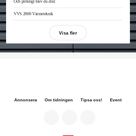
Och plötsligt blev du död.
Gävle. Han kommer från samma roll på Afry.
Enis Gashi
är ny serviceledare ventilation & kyla
VVS 2000 Värmeteknik
på Kylservice i Halmstad.
Visa fler
Désirée Moberg
(bilden) är ny chef för Breeam
på Sweden Green Building Council. Hon kommer
från Green Level där hon var
hållbarhetsspecialist.
Fredrik Wallner
blir den 1 januari 2026 ny vd för
Sweco Sverige. Han är i dag divisionschef för
koncernens svenska transport- och
infrastrukturverksamhet och efterträder Ann-
Louise Lökholm Klasson som lämnar Sweco på
egen begäran.
Annonsera
Om tidningen
Tipsa oss!
Event
Eva Karlsson
blir den 1 februari 2026
tillförordnad vd för Swegon Group när nuvarande
vd Andreas Örje Wellstam blir investeringsdirektör
på Investment AB Latour. Hon är i dag vice
president för Swegons affärsområde Air Handling.
Jörgen Lapuhs
är ny ansvarig för