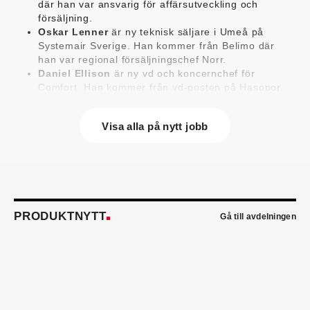
där han var ansvarig för affärsutveckling och
försäljning.
Oskar Lenner
är ny teknisk säljare i Umeå på
Systemair Sverige. Han kommer från Belimo där
han var regional försäljningschef Norr.
Daniel Ellison
är ny vd och koncernchef för
Comfort. Han kommer från vd-posten på Hasopor.
Jens Persson
är ny försäljningsdirektör för
Laufen Sverige. Han kommer från Vieser där han
Visa alla på nytt jobb
var försäljningschef i Skandinavien.
Jonas Pettersson
är ny energi- och
teknikspecialist på Victoriahem. Han kommer från
Aktea Energy i Göteborg där han var
energikonsult.
Anastasia Andersson
är ny utvecklare av
försäljningsprocesser och produktägare på
PRODUKTNYTT
Gå till avdelningen
Swegon. Hon var tidigare teknisk marknadsförare.
Mikael Lind
är ny senior vvs-ingenjör på WSP i
Karlskrona. Han kommer från EMG
Energimontagegruppen där han var regionchef
Blekinge/Småland/Öst.
Mattias Carlsson
är ny verksamhetschef för
Airteam Thorszelius i Uppsala där han tidigare var