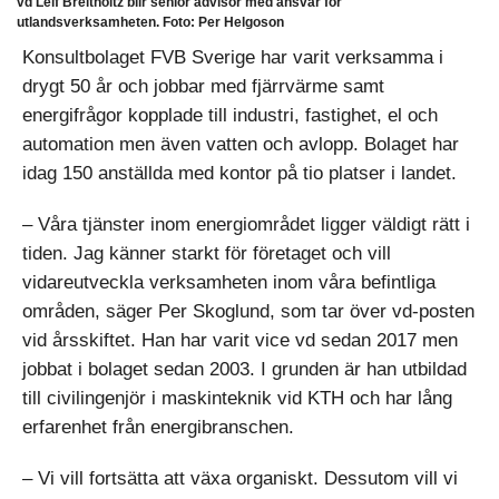
vd Leif Breitholtz blir senior advisor med ansvar för
utlandsverksamheten. Foto: Per Helgoson
Konsultbolaget FVB Sverige har varit verksamma i
drygt 50 år och jobbar med fjärrvärme samt
energifrågor kopplade till industri, fastighet, el och
automation men även vatten och avlopp. Bolaget har
idag 150 anställda med kontor på tio platser i landet.
– Våra tjänster inom energiområdet ligger väldigt rätt i
tiden. Jag känner starkt för företaget och vill
vidareutveckla verksamheten inom våra befintliga
områden, säger Per Skoglund, som tar över vd-posten
vid årsskiftet. Han har varit vice vd sedan 2017 men
jobbat i bolaget sedan 2003. I grunden är han utbildad
till civilingenjör i maskinteknik vid KTH och har lång
erfarenhet från energibranschen.
– Vi vill fortsätta att växa organiskt. Dessutom vill vi