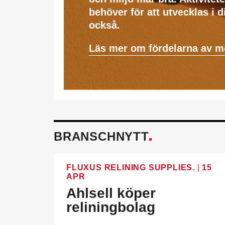
behöver för att utvecklas i 
också.
Läs mer om fördelarna av 
BRANSCHNYTT
FLUXUS RELINING SUPPLIES.
|
15
APR
Ahlsell köper
reliningbolag