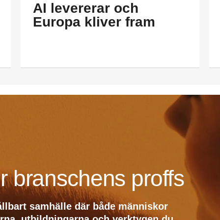
AI levererar och
Europa kliver fram
r branschens proffs
ållbart samhälle där både människor
erna, utbildningarna och verktygen du