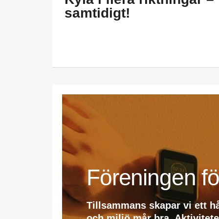
samtidigt!
Föreningen fö
Tillsammans skapar vi ett h
och miljö mår bra. Aktivitet