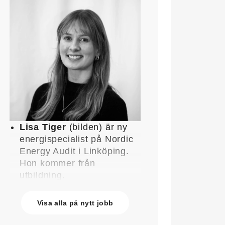
Lisa Tiger
(bilden) är ny
energispecialist på Nordic
Energy Audit i Linköping.
Hon kommer från
utbildning.
John Lindblom
blir ny
affärschef för Service på
Visa alla på nytt jobb
Systemair Sverige och
medlem av