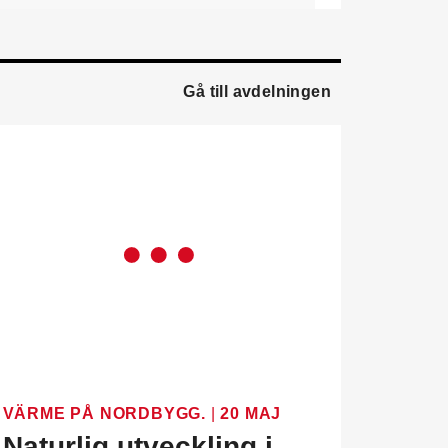
ledningsgruppen. Han
kommer från en liknande
roll på Swegon.
Gå till avdelningen
Mathias Andersson
är ny
affärsutvecklingschef på
Systemair Sverige. Han
kommer från Stappert där
han var ansvarig för
affärsutveckling och
försäljning.
Oskar Lenner
är ny
teknisk säljare i Umeå på
Systemair Sverige. Han
kommer från Belimo där
han var regional
försäljningschef Norr.
Daniel Ellison
är ny vd
VÄRME PÅ NORDBYGG.
|
20 MAJ
och koncernchef för
Naturlig utveckling i