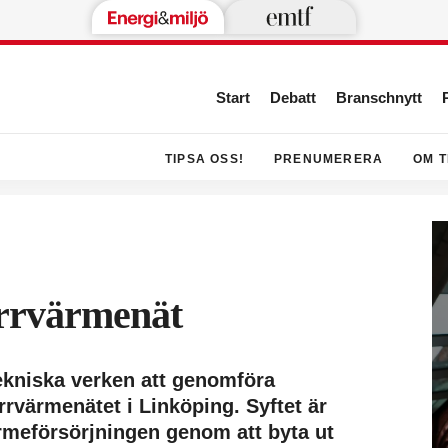
Start
Debatt
Branschnytt
TIPSA OSS!
PRENUMERERA
OM T
ärrvärmenät
kniska verken att genomföra
rvärmenätet i Linköping. Syftet är
ärmeförsörjningen genom att byta ut