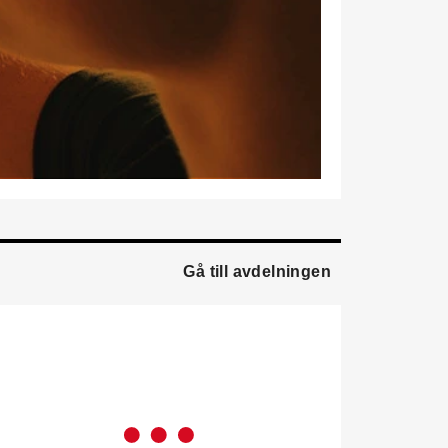
marknadsförare.
Mikael Lind
är ny senior
vvs-ingenjör på WSP i
Karlskrona. Han kommer
från EMG
Energimontagegruppen där
han var regionchef
Blekinge/Småland/Öst.
Mattias Carlsson
är ny
verksamhetschef för
Airteam Thorszelius i
Gå till avdelningen
Uppsala där han tidigare
var projektchef. Han
efterträder grundaren Mats
Thorszelius, som stannar
kvar inom
Airteamkoncernen i en
rådgivande roll.
Tobias Sandmark
är ny