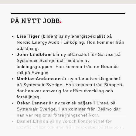
PÅ NYTT JOBB
Lisa Tiger
(bilden) är ny energispecialist på
Nordic Energy Audit i Linköping. Hon kommer från
utbildning.
John Lindblom
blir ny affärschef för Service på
Systemair Sverige och medlem av
ledningsgruppen. Han kommer från en liknande
roll på Swegon.
Mathias Andersson
är ny affärsutvecklingschef
på Systemair Sverige. Han kommer från Stappert
där han var ansvarig för affärsutveckling och
försäljning.
Oskar Lenner
är ny teknisk säljare i Umeå på
Systemair Sverige. Han kommer från Belimo där
han var regional försäljningschef Norr.
Daniel Ellison
är ny vd och koncernchef för
Comfort. Han kommer från vd-posten på Hasopor.
Jens Persson
är ny försäljningsdirektör för