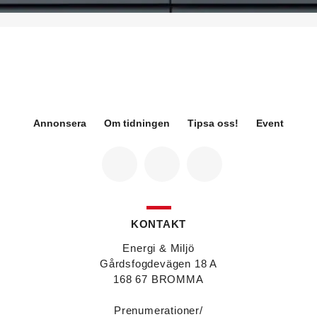
på Sweden Green Building Council. Hon kommer
från Green Level där hon var
hållbarhetsspecialist.
Fredrik Wallner
blir den 1 januari 2026 ny vd för
Sweco Sverige. Han är i dag divisionschef för
koncernens svenska transport- och
infrastrukturverksamhet och efterträder Ann-
Louise Lökholm Klasson som lämnar Sweco på
egen begäran.
Annonsera
Om tidningen
Tipsa oss!
Event
Eva Karlsson
blir den 1 februari 2026
tillförordnad vd för Swegon Group när nuvarande
vd Andreas Örje Wellstam blir investeringsdirektör
på Investment AB Latour. Hon är i dag vice
president för Swegons affärsområde Air Handling.
Jörgen Lapuhs
är ny ansvarig för
affärsutveckling av produktområdena
KONTAKT
luftdistribution och brandsäkerhetsprodukter på
Systemair Sverige. Han var tidigare regionchef i
Energi & Miljö
Stockholm på samma bolag.
Gårdsfogdevägen 18 A
Anton Lockner
är ny senior konsult vvs på Bengt
168 67 BROMMA
Dahlgrens kontor i Sundsvall. Han kommer från
kontoret i Stockholm där han var avdelningschef
Prenumerationer/
vvs.