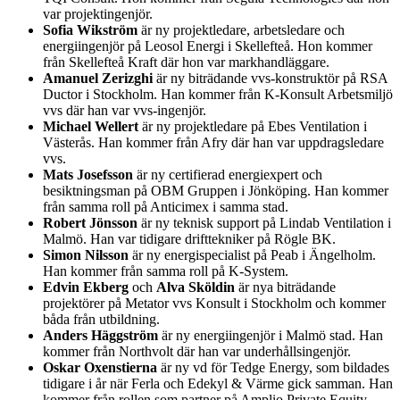
var projektingenjör.
Sofia Wikström
är ny projektledare, arbetsledare och
energiingenjör på Leosol Energi i Skellefteå. Hon kommer
från Skellefteå Kraft där hon var markhandläggare.
Amanuel Zerizghi
är ny biträdande vvs-konstruktör på RSA
Ductor i Stockholm. Han kommer från K-Konsult Arbetsmiljö
vvs där han var vvs-ingenjör.
Michael Wellert
är ny projektledare på Ebes Ventilation i
Västerås. Han kommer från Afry där han var uppdragsledare
vvs.
Mats Josefsson
är ny certifierad energiexpert och
besiktningsman på OBM Gruppen i Jönköping. Han kommer
från samma roll på Anticimex i samma stad.
Robert Jönsson
är ny teknisk support på Lindab Ventilation i
Malmö. Han var tidigare drifttekniker på Rögle BK.
Simon Nilsson
är ny energispecialist på Peab i Ängelholm.
Han kommer från samma roll på K-System.
Edvin Ekberg
och
Alva Sköldin
är nya biträdande
projektörer på Metator vvs Konsult i Stockholm och kommer
båda från utbildning.
Anders Häggström
är ny energiingenjör i Malmö stad. Han
kommer från Northvolt där han var underhållsingenjör.
Oskar Oxenstierna
är ny vd för Tedge Energy, som bildades
tidigare i år när Ferla och Edekyl & Värme gick samman. Han
kommer från rollen som partner på Amplio Private Equity.