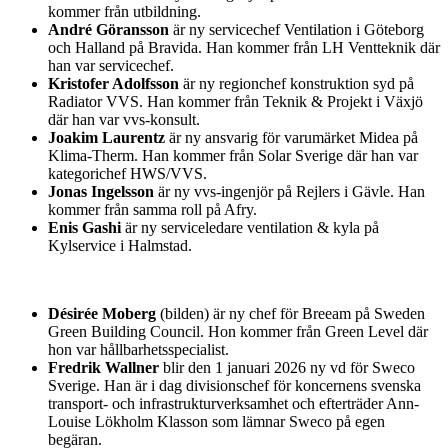
kommer från utbildning.
André Göransson
är ny servicechef Ventilation i Göteborg
och Halland på Bravida. Han kommer från LH Ventteknik där
han var servicechef.
Kristofer Adolfsson
är ny regionchef konstruktion syd på
Radiator VVS. Han kommer från Teknik & Projekt i Växjö
där han var vvs-konsult.
Joakim Laurentz
är ny ansvarig för varumärket Midea på
Klima-Therm. Han kommer från Solar Sverige där han var
kategorichef HWS/VVS.
Jonas Ingelsson
är ny vvs-ingenjör på Rejlers i Gävle. Han
kommer från samma roll på Afry.
Enis Gashi
är ny serviceledare ventilation & kyla på
Kylservice i Halmstad.
Désirée Moberg
(bilden) är ny chef för Breeam på Sweden
Green Building Council. Hon kommer från Green Level där
hon var hållbarhetsspecialist.
Fredrik Wallner
blir den 1 januari 2026 ny vd för Sweco
Sverige. Han är i dag divisionschef för koncernens svenska
transport- och infrastrukturverksamhet och efterträder Ann-
Louise Lökholm Klasson som lämnar Sweco på egen
begäran.