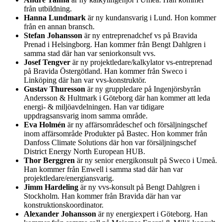
från utbildning.
Hanna Lundmark
är ny kundansvarig i Lund. Hon kommer
från en annan bransch.
Stefan Johansson
är ny entreprenadchef vs på Bravida
Prenad i Helsingborg. Han kommer från Bengt Dahlgren i
samma stad där han var seniorkonsult vvs.
Josef Tengver
är ny projektledare/kalkylator vs-entreprenad
på Bravida Östergötland. Han kommer från Sweco i
Linköping där han var vvs-konstruktör.
Gustav Thuresson
är ny gruppledare på Ingenjörsbyrån
Andersson & Hultmark i Göteborg där han kommer att leda
energi- & miljöavdelningen. Han var tidigare
uppdragsansvarig inom samma område.
Eva Holmén
är ny affärsområdeschef och försäljningschef
inom affärsområde Produkter på Bastec. Hon kommer från
Danfoss Climate Solutions där hon var försäljningschef
District Energy North European HUB.
Thor Berggren
är ny senior energikonsult på Sweco i Umeå.
Han kommer från Enwell i samma stad där han var
projektledare/energiansvarig.
Jimm Hardeling
är ny vvs-konsult på Bengt Dahlgren i
Stockholm. Han kommer från Bravida där han var
konstruktionskoordinator.
Alexander Johansson
är ny energiexpert i Göteborg. Han