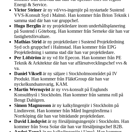
Energi & Service.
Victor Steiner
är ny vd/vvs-ingenjör på nystartade Sustend
VVS-Konsult Syd i Malmö. Han kommer från Brion Teknik i
samma stad där han var gruppchef.
Hugo Berglin
är ny projektledare inom underhållsplanering
på Sustend i Göteborg. Han kommer från Serneke där han var
fastighetsförvaltare.
Mathias Strid
är ny projektledare i Sustend Projektledning
Syd och gruppchef i Halmstad. Han kommer från EPG
Projektledning i samma stad där han var projektledare.
Per Löfström
är ny vd för Epecon. Han kommer från PE
Teknik & Arkitektur där han var affärsutvecklingschef vvs &
va.
Daniel Viksell
är ny säljare i Stockholmsområdet på IV
Produkt. Han kommer från FläktGroup där han var
nyckelkundsansvarig, KAM.
Martin Wernqvist
är ny vvs-konsult på Englunds
Konsultbyrå i Stockholm. Han kommer från samma roll på
Bengt Dahlgren.
Simon Magnusson
är ny kalkylingenjör i Stockholm på
Lindinvent. Han kommer från Mård Ingenjörsfirma i
Norrköping där han var biträdande projektledare.
David Lindqvist
är ny försäljningsingenjör i Stockholm. Han
kommer från Svea Solar där han var försäljningschef B2B.
André Tannå
är ny kalkylingenjör i Umeå. Han kommer