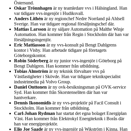
Östersund.
Oskar Trönnhagen
är ny teamledare vvs i Hälsingland. Han
var tidigare vvs-ingenjör i Hudiksvall.
Anders Lithén
är ny regionchef Nedre Norrland på Ahlsell
Sverige. Han var tidigare regional försäljningschef där.
Mattias Larsson
är ny säljare Automation på Malthe Winje
Automation. Han kommer från Regin i Stockholm där han var
försäljningsingenjör.
Eric Mattiasson
är ny vvs-konsult på Bengt Dahlgrens
kontor i Visby. Han arbetade tidigare på företagets
Göteborgskontor.
Robin Söderberg
är ny junior vvs-ingenjör i Göteborg på
Bengt Dahlgren. Han kommer från utbildning.
Tobias Almström
är ny teknisk förvaltare vvs på
Västfastigheter i Skövde. Han var tidigare teknikspecialist
industrimedia på Volvo Group.
Daniel Onttonen
är ny ovk-besikningsman på OVK-service
Syd. Han kommer från Skorstenseliten där han var
hantverkare.
Dennis Ikonomidis
är ny vvs-projektör på Facil Consult i
Stockholm. Han kommer från utbildning.
Carl-Johan Rydman
har startat det egna bolaget Energiplan
Väst. Han kommer från Elektrokyl Energiteknik i Borås där
han var energiprojektör.
Elio Joe Saade
är ny vvs-ingenjör på Wikström i Kinna. Han