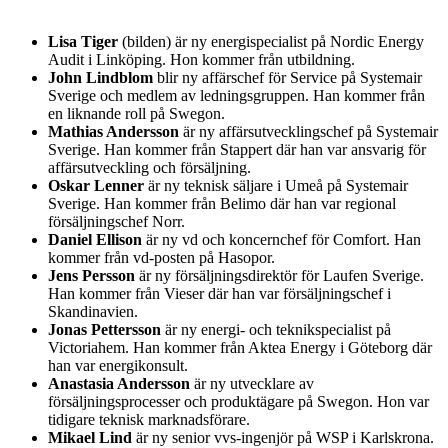
Lisa Tiger
(bilden) är ny energispecialist på Nordic Energy
Audit i Linköping. Hon kommer från utbildning.
John Lindblom
blir ny affärschef för Service på Systemair
Sverige och medlem av ledningsgruppen. Han kommer från
en liknande roll på Swegon.
Mathias Andersson
är ny affärsutvecklingschef på Systemair
Sverige. Han kommer från Stappert där han var ansvarig för
affärsutveckling och försäljning.
Oskar Lenner
är ny teknisk säljare i Umeå på Systemair
Sverige. Han kommer från Belimo där han var regional
försäljningschef Norr.
Daniel Ellison
är ny vd och koncernchef för Comfort. Han
kommer från vd-posten på Hasopor.
Jens Persson
är ny försäljningsdirektör för Laufen Sverige.
Han kommer från Vieser där han var försäljningschef i
Skandinavien.
Jonas Pettersson
är ny energi- och teknikspecialist på
Victoriahem. Han kommer från Aktea Energy i Göteborg där
han var energikonsult.
Anastasia Andersson
är ny utvecklare av
försäljningsprocesser och produktägare på Swegon. Hon var
tidigare teknisk marknadsförare.
Mikael Lind
är ny senior vvs-ingenjör på WSP i Karlskrona.