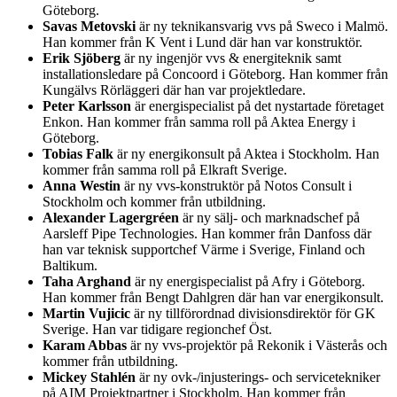
Göteborg.
Savas Metovski
är ny teknikansvarig vvs på Sweco i Malmö.
Han kommer från K Vent i Lund där han var konstruktör.
Erik Sjöberg
är ny ingenjör vvs & energiteknik samt
installationsledare på Concoord i Göteborg. Han kommer från
Kungälvs Rörläggeri där han var projektledare.
Peter Karlsson
är energispecialist på det nystartade företaget
Enkon. Han kommer från samma roll på Aktea Energy i
Göteborg.
Tobias Falk
är ny energikonsult på Aktea i Stockholm. Han
kommer från samma roll på Elkraft Sverige.
Anna Westin
är ny vvs-konstruktör på Notos Consult i
Stockholm och kommer från utbildning.
Alexander Lagergréen
är ny sälj- och marknadschef på
Aarsleff Pipe Technologies. Han kommer från Danfoss där
han var teknisk supportchef Värme i Sverige, Finland och
Baltikum.
Taha Arghand
är ny energispecialist på Afry i Göteborg.
Han kommer från Bengt Dahlgren där han var energikonsult.
Martin Vujicic
är ny tillförordnad divisionsdirektör för GK
Sverige. Han var tidigare regionchef Öst.
Karam Abbas
är ny vvs-projektör på Rekonik i Västerås och
kommer från utbildning.
Mickey Stahlén
är ny ovk-/injusterings- och servicetekniker
på AIM Projektpartner i Stockholm. Han kommer från