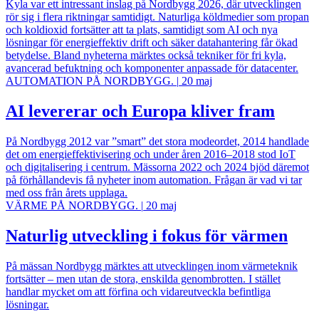
Kyla var ett intressant inslag på Nordbygg 2026, där utvecklingen
rör sig i flera riktningar samtidigt. Naturliga köldmedier som propan
och koldioxid fortsätter att ta plats, samtidigt som AI och nya
lösningar för energieffektiv drift och säker datahantering får ökad
betydelse. Bland nyheterna märktes också tekniker för fri kyla,
avancerad befuktning och komponenter anpassade för datacenter.
AUTOMATION PÅ NORDBYGG.
|
20 maj
AI levererar och Europa kliver fram
På Nordbygg 2012 var ”smart” det stora modeordet, 2014 handlade
det om energieffektivisering och under åren 2016–2018 stod IoT
och digitalisering i centrum. Mässorna 2022 och 2024 bjöd däremot
på förhållandevis få nyheter inom automation. Frågan är vad vi tar
med oss från årets upplaga.
VÄRME PÅ NORDBYGG.
|
20 maj
Naturlig utveckling i fokus för värmen
På mässan Nordbygg märktes att utvecklingen inom värmeteknik
fortsätter – men utan de stora, enskilda genombrotten. I stället
handlar mycket om att förfina och vidareutveckla befintliga
lösningar.