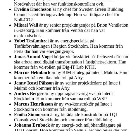
Nordvalvet där han var funktionskontrollant ovk.
Evelina Enochsson
är ny chef för Sweden Green Building
Councils certifieringsavdelning. Hon var tidigare chef för
Noll-CO2.
Mikael Wall
är ny senior projektingenjör på Brion Ventilation
i Göteborg. Han kommer från Ventab där han var
marknadschef.
Yobel Tesfamhret
är ny energispecialist på
Trafikförvaltningen i Region Stockholm. Han kommer från
Ferla där han var energiingenjör.
Jonas Anund Vogel
börjar vid årsskiftet på Techseed där han
ska arbeta med digital transformation i fastighetssektorn. Han
kommer från vd-rollen på Dig-IT Lab KTH.
Marcus Helmbäck
är ny BIM-strateg på Intec i Malmö. Han
kommer från en liknande roll på Afry.
Jenny Icosti Pålsson
är ny senior projektledare på Intec i
Malmö och kommer från Afry.
Anders Berger
är ny uppdragsansvarig vvs på Intec i
Stockholm. Han kommer från samma roll på WSP.
Marcus Henriksson
är ny vvs-konstruktör på Intec i
Stockholm och kommer från utbildning.
Emilia Simonsson
är ny biträdande konstruktör på TQI
Consult vvs i Stockholm och kommer från utbildning.
Johanna Ernback
är ny energi- och miljöhandläggare på
TQI Consult. Hon kommer från Segula Technologies där hon