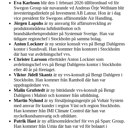
Eva Karlsson
blir den 1 februari 2026 tillförordnad vd för
Swegon Group när nuvarande vd Andreas Örje Wellstam blir
investeringsdirektör på Investment AB Latour. Hon är i dag
vice president för Swegons affärsområde Air Handling.
Jörgen Lapuhs
är ny ansvarig för affärsutveckling av
produktområdena luftdistribution och
brandsäkerhetsprodukter på Systemair Sverige. Han var
tidigare regionchef i Stockholm på samma bolag.
Anton Lockner
är ny senior konsult vvs på Bengt Dahlgrens
kontor i Sundsvall. Han kommer från kontoret i Stockholm
där han var avdelningschef vvs.
Christer Larsson
efterträder Anton Lockner som
avdelningschef vvs på Bengt Dahlgrens kontor i Stockholm
efter 40 år på företaget.
Viktor Jidell Skantz
är ny vvs-konsult på Bengt Dahlgren i
Stockholm. Han kommer från Ramboll där han var
uppdragsledare vvs.
Malin Grufstedt
är ny biträdande vvs-konsult på Bengt
Dahlgren i Malmö och kommer från utbildning.
Martin Nylund
är ny försäljningsingenjör på Voltair System
med ansvar för kunder i region Väst och region Stockholm.
Han kommer från IMI Climate Control där han var
nyckelkundsansvarig och utbildare.
Patrik Hast
är ny affärsområdeschef för vvs på Sparc Group.
Han kommer från Umia där han var vd för bolaget i