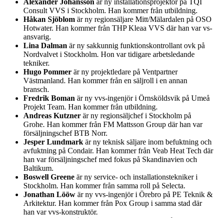
Alexander Johansson
är ny installationsprojektör på TQI
Consult VVS i Stockholm. Han kommer från utbildning.
Håkan Sjöblom
är ny regionsäljare Mitt/Mälardalen på OSO
Hotwater. Han kommer från THP Kleaa VVS där han var vs-
ansvarig.
Lina Dalman
är ny sakkunnig funktionskontrollant ovk på
Nordvalvet i Stockholm. Hon var tidigare arbetsledande
tekniker.
Hugo Pommer
är ny projektledare på Ventpartner
Västmanland. Han kommer från en säljroll i en annan
bransch.
Fredrik Boman
är ny vvs-ingenjör i Örnsköldsvik på Umeå
Projekt Team. Han kommer från utbildning.
Andreas Kutzner
är ny regionsäljchef i Stockholm på
Grohe. Han kommer från FM Mattsson Group där han var
försäljningschef BTB Norr.
Jesper Lundmark
är ny teknisk säljare inom befuktning och
avfuktning på Condair. Han kommer från Veab Heat Tech där
han var försäljningschef med fokus på Skandinavien och
Baltikum.
Boswell Greene
är ny service- och installationstekniker i
Stockholm. Han kommer från samma roll på Selecta.
Jonathan Lööw
är ny vvs-ingenjör i Örebro på PE Teknik &
Arkitektur. Han kommer från Pox Group i samma stad där
han var vvs-konstruktör.