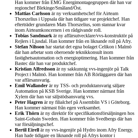
Han kommer från EMG Energimontagegruppen där han var
regionchef Blekinge/Småland/Öst.
Mattias Carlsson
är ny verksamhetschef för Airteam
Thorszelius i Uppsala där han tidigare var projektchef. Han
efterträder grundaren Mats Thorszelius, som stannar kvar
inom Airteamkoncernen i en rådgivande roll.
Tobias Sandmark
är ny affärsutvecklare/vvs-konstruktör på
Rejlers i Ljusdal. Han kommer från en liknande roll på Afry.
Stefan Nilsson
har startat det egna bolaget Celikon i Malmö
där han arbetar som oberoende teknikkonsult inom
fastighetsautomation och energioptimering. Han kommer från
Bastec där han var produktchef.
Kristian Alfredsson
är ny sakkunnig vvs-ingenjör på Talk
Project i Malmö. Han kommer från AB Rörläggaren där han
var affärsansvarig.
Emil Wallander
är ny TSS- och produktansvarig säljare
Automation på KSB Sverige. Han kommer närmast från
Xylem där han var säljstödsansvarig vvs.
Peter Hagren
är ny filialchef på Assemblin VS i Göteborg.
Han kommer närmast från egen verksamhet.
Erik Thörn
är ny direktör för specifikationsförsäljningen hos
Saint-Gobain Sweden. Han kommer från Svedbergs där han
var försäljningschef.
Bertil Eirell
är ny vvs-ingenjör på Hydro inom Afry Energy.
Han hade tidigare en liknande roll på Afrys kontor i