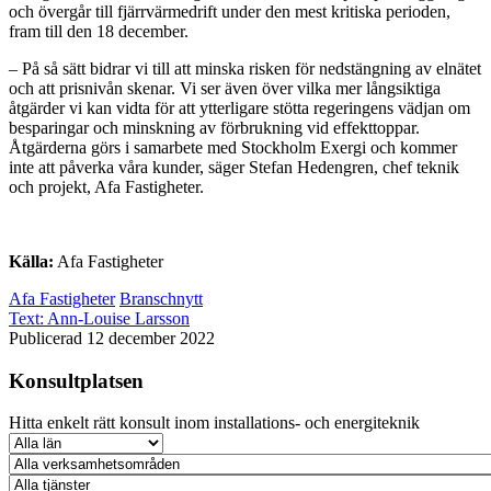
och övergår till fjärrvärmedrift under den mest kritiska perioden,
fram till den 18 december.
– På så sätt bidrar vi till att minska risken för nedstängning av elnätet
och att prisnivån skenar. Vi ser även över vilka mer långsiktiga
åtgärder vi kan vidta för att ytterligare stötta regeringens vädjan om
besparingar och minskning av förbrukning vid effekttoppar.
Åtgärderna görs i samarbete med Stockholm Exergi och kommer
inte att påverka våra kunder, säger Stefan Hedengren, chef teknik
och projekt, Afa Fastigheter.
Källa:
Afa Fastigheter
Afa Fastigheter
Branschnytt
Text:
Ann-Louise Larsson
Publicerad 12 december 2022
Konsultplatsen
Hitta enkelt rätt konsult inom installations- och energiteknik