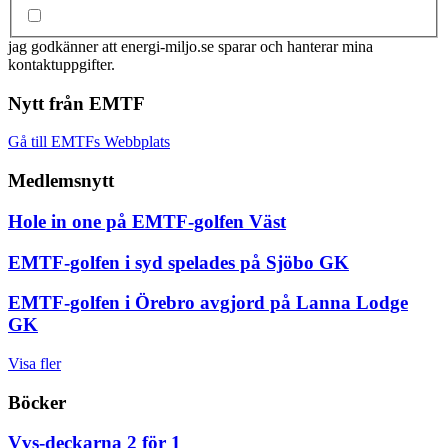
jag godkänner att energi-miljo.se sparar och hanterar mina
kontaktuppgifter.
Nytt från EMTF
Gå till EMTFs Webbplats
Medlemsnytt
Hole in one på EMTF-golfen Väst
EMTF-golfen i syd spelades på Sjöbo GK
EMTF-golfen i Örebro avgjord på Lanna Lodge
GK
Visa fler
Böcker
Vvs-deckarna 2 för 1