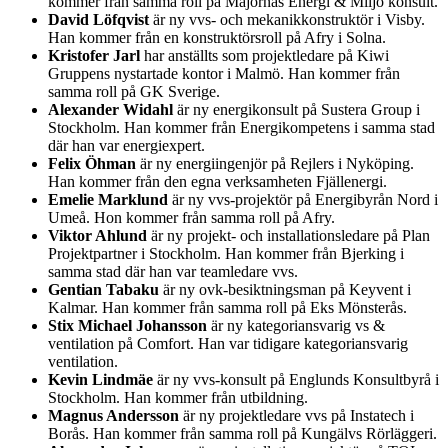
kommer från samma roll på Majornas Energi & Miljö konsult.
David Löfqvist
är ny vvs- och mekanikkonstruktör i Visby.
Han kommer från en konstruktörsroll på Afry i Solna.
Kristofer Jarl
har anställts som projektledare på Kiwi
Gruppens nystartade kontor i Malmö. Han kommer från
samma roll på GK Sverige.
Alexander Widahl
är ny energikonsult på Sustera Group i
Stockholm. Han kommer från Energikompetens i samma stad
där han var energiexpert.
Felix Öhman
är ny energiingenjör på Rejlers i Nyköping.
Han kommer från den egna verksamheten Fjällenergi.
Emelie Marklund
är ny vvs-projektör på Energibyrån Nord i
Umeå. Hon kommer från samma roll på Afry.
Viktor Ahlund
är ny projekt- och installationsledare på Plan
Projektpartner i Stockholm. Han kommer från Bjerking i
samma stad där han var teamledare vvs.
Gentian Tabaku
är ny ovk-besiktningsman på Keyvent i
Kalmar. Han kommer från samma roll på Eks Mönsterås.
Stix Michael Johansson
är ny kategoriansvarig vs &
ventilation på Comfort. Han var tidigare kategoriansvarig
ventilation.
Kevin Lindmäe
är ny vvs-konsult på Englunds Konsultbyrå i
Stockholm. Han kommer från utbildning.
Magnus Andersson
är ny projektledare vvs på Instatech i
Borås. Han kommer från samma roll på Kungälvs Rörläggeri.