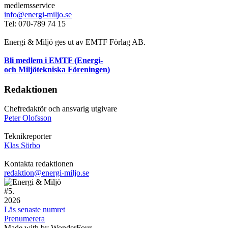
medlemsservice
info@energi-miljo.se
Tel: 070-789 74 15
Energi & Miljö ges ut av EMTF Förlag AB.
Bli medlem i EMTF (Energi-
och Miljötekniska Föreningen)
Redaktionen
Chefredaktör och ansvarig utgivare
Peter Olofsson
Teknikreporter
Klas Sörbo
Kontakta redaktionen
redaktion@energi-miljo.se
#
5.
2026
Läs senaste numret
Prenumerera
Made with
by WonderFour