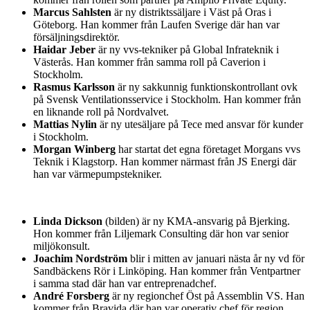
Marcus Sahlsten
är ny distriktssäljare i Väst på Oras i
Göteborg. Han kommer från Laufen Sverige där han var
försäljningsdirektör.
Haidar Jeber
är ny vvs-tekniker på Global Infrateknik i
Västerås. Han kommer från samma roll på Caverion i
Stockholm.
Rasmus Karlsson
är ny sakkunnig funktionskontrollant ovk
på Svensk Ventilationsservice i Stockholm. Han kommer från
en liknande roll på Nordvalvet.
Mattias Nylin
är ny utesäljare på Tece med ansvar för kunder
i Stockholm.
Morgan Winberg
har startat det egna företaget Morgans vvs
Teknik i Klagstorp. Han kommer närmast från JS Energi där
han var värmepumpstekniker.
Linda Dickson
(bilden) är ny KMA-ansvarig på Bjerking.
Hon kommer från Liljemark Consulting där hon var senior
miljökonsult.
Joachim Nordström
blir i mitten av januari nästa år ny vd för
Sandbäckens Rör i Linköping. Han kommer från Ventpartner
i samma stad där han var entreprenadchef.
André Forsberg
är ny regionchef Öst på Assemblin VS. Han
kommer från Bravida där han var operativ chef för region