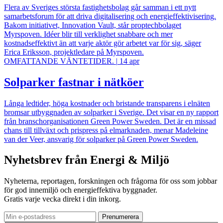
Flera av Sveriges största fastighetsbolag går samman i ett nytt
samarbetsforum för att driva digitalisering och energieffektivisering.
Bakom initiativet, Innovation Vault, står proptechbolaget
Myrspoven. Idéer blir till verklighet snabbare och mer
kostnadseffektivt än att varje aktör gör arbetet var för sig, säger
Erica Eriksson, projektledare på Myrspoven.
OMFATTANDE VÄNTETIDER.
|
14 apr
Solparker fastnar i nätköer
Långa ledtider, höga kostnader och bristande transparens i elnäten
bromsar utbyggnaden av solparker i Sverige. Det visar en ny rapport
från branschorganisationen Green Power Sweden. Det är en missad
chans till tillväxt och prispress på elmarknaden, menar Madeleine
van der Veer, ansvarig för solparker på Green Power Sweden.
Nyhetsbrev från Energi & Miljö
Nyheterna, reportagen, forskningen och frågorna för oss som jobbar
för god innemiljö och energieffektiva byggnader.
Gratis varje vecka direkt i din inkorg.