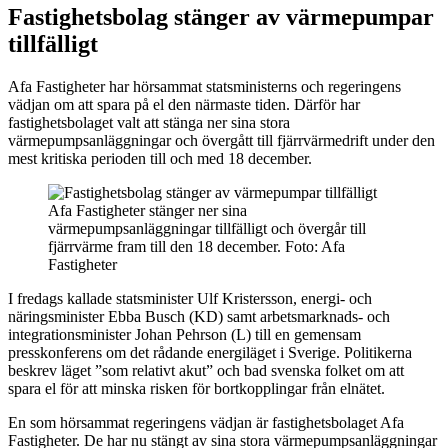
Fastighetsbolag stänger av värmepumpar
tillfälligt
Afa Fastigheter har hörsammat statsministerns och regeringens
vädjan om att spara på el den närmaste tiden. Därför har
fastighetsbolaget valt att stänga ner sina stora
värmepumpsanläggningar och övergått till fjärrvärmedrift under den
mest kritiska perioden till och med 18 december.
Afa Fastigheter stänger ner sina
värmepumpsanläggningar tillfälligt och övergår till
fjärrvärme fram till den 18 december. Foto: Afa
Fastigheter
I fredags kallade statsminister Ulf Kristersson, energi- och
näringsminister Ebba Busch (KD) samt arbetsmarknads- och
integrationsminister Johan Pehrson (L) till en gemensam
presskonferens om det rådande energiläget i Sverige. Politikerna
beskrev läget ”som relativt akut” och bad svenska folket om att
spara el för att minska risken för bortkopplingar från elnätet.
En som hörsammat regeringens vädjan är fastighetsbolaget Afa
Fastigheter. De har nu stängt av sina stora värmepumpsanläggningar