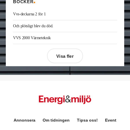
BÖCKER
Vvs-deckarna 2 för 1
Och plötsligt blev du död.
VVS 2000 Värmeteknik
Visa fler
Désirée Moberg
(bilden) är ny chef för Breeam
Annonsera
Om tidningen
Tipsa oss!
Event
på Sweden Green Building Council. Hon kommer
från Green Level där hon var