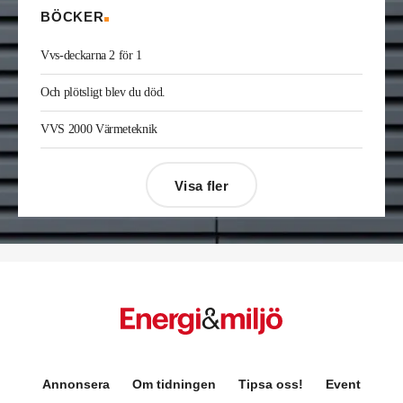
BÖCKER
Vvs-deckarna 2 för 1
Och plötsligt blev du död.
VVS 2000 Värmeteknik
Visa fler
Désirée Moberg
(bilden) är ny chef för Breeam
Annonsera
Om tidningen
Tipsa oss!
Event
på Sweden Green Building Council. Hon kommer