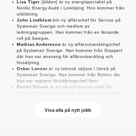
Lisa Tiger
(bilden) är ny energispecialist på
Nordic Energy Audit i Linköping. Hon kommer från
utbildning.
John Lindblom
blir ny affärschef för Service på
Systemair Sverige och medlem av
ledningsgruppen. Han kommer från en liknande
roll på Swegon.
Mathias Andersson
är ny affärsutvecklingschef
på Systemair Sverige. Han kommer från Stappert
där han var ansvarig för affärsutveckling och
försäljning.
Oskar Lenner
är ny teknisk säljare i Umeå på
Systemair Sverige. Han kommer från Belimo där
han var regional försäljningschef Norr.
Daniel Ellison
är ny vd och koncernchef för
Comfort. Han kommer från vd-posten på Hasopor.
Jens Persson
är ny försäljningsdirektör för
Laufen Sverige. Han kommer från Vieser där han
Visa alla på nytt jobb
var försäljningschef i Skandinavien.
Jonas Pettersson
är ny energi- och
teknikspecialist på Victoriahem. Han kommer från
Aktea Energy i Göteborg där han var
energikonsult.